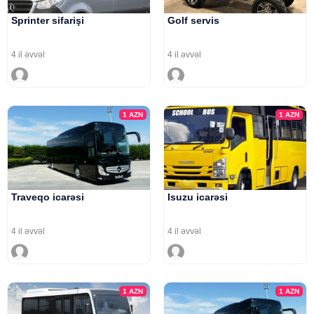
Sprinter sifarişi
Golf servis
4 il əvvəl
4 il əvvəl
1
AZN
1
AZN
Traveqo icarəsi
Isuzu icarəsi
4 il əvvəl
4 il əvvəl
1
AZN
1
AZN