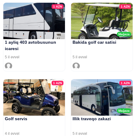
1
AZN
1
AZN
Mağaza
1 ayliq 403 avtobusunun
Bakida golf car satisi
icaresi
5 il əvvəl
5 il əvvəl
1
AZN
1
AZN
Mağaza
Golf servis
Illik traveqo zakazi
4 il əvvəl
5 il əvvəl