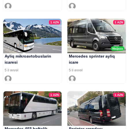
1
AZN
1
AZN
Mağaza
Ayliq mikroavtobuslarin
Mercedes sprinter ayliq
icaresi
icare
5 il əvvəl
5 il əvvəl
1
AZN
1
AZN
Mercedes 403 heftelik
Sprinter arendası