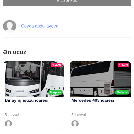
Ceyda abdullayeva
Ən ucuz
1
AZN
1
AZN
Mağaza
Mağaza
Bir ayliq isuzu icaresi
Mercedes 403 icaresi
5 il əvvəl
5 il əvvəl