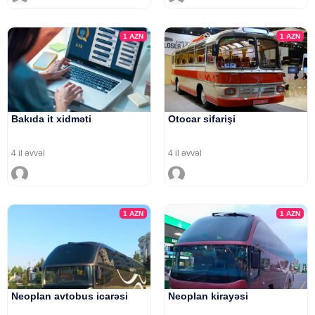
1
AZN
1
AZN
Bakıda it xidməti
Otocar sifarişi
4 il əvvəl
4 il əvvəl
1
AZN
1
AZN
Neoplan avtobus icarəsi
Neoplan kirayəsi