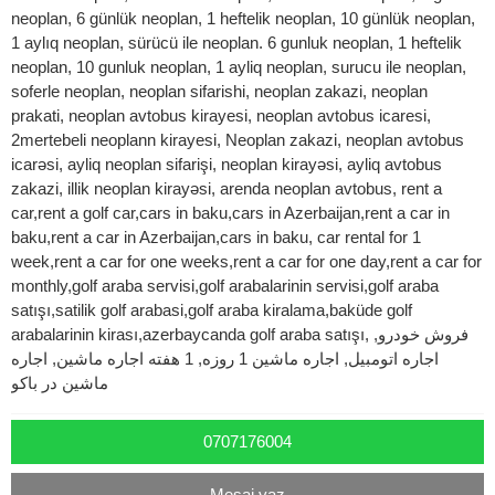
neoplan, 6 günlük neoplan, 1 heftelik neoplan, 10 günlük neoplan,
1 aylıq neoplan, sürücü ile neoplan. 6 gunluk neoplan, 1 heftelik
neoplan, 10 gunluk neoplan, 1 ayliq neoplan, surucu ile neoplan,
soferle neoplan, neoplan sifarishi, neoplan zakazi, neoplan
prakati, neoplan avtobus kirayesi, neoplan avtobus icaresi,
2mertebeli neoplann kirayesi, Neoplan zakazi, neoplan avtobus
icarəsi, ayliq neoplan sifarişi, neoplan kirayəsi, ayliq avtobus
zakazi, illik neoplan kirayəsi, arenda neoplan avtobus, rent a
car,rent a golf car,cars in baku,cars in Azerbaijan,rent a car in
baku,rent a car in Azerbaijan,cars in baku, car rental for 1
week,rent a car for one weeks,rent a car for one day,rent a car for
monthly,golf araba servisi,golf arabalarinin servisi,golf araba
satışı,satilik golf arabasi,golf araba kiralama,baküde golf
arabalarinin kirası,azerbaycanda golf araba satışı, فروش خودرو,
اجاره اتومبیل, اجاره ماشین 1 روزه, 1 هفته اجاره ماشین, اجاره
ماشین در باکو
0707176004
Mesaj yaz