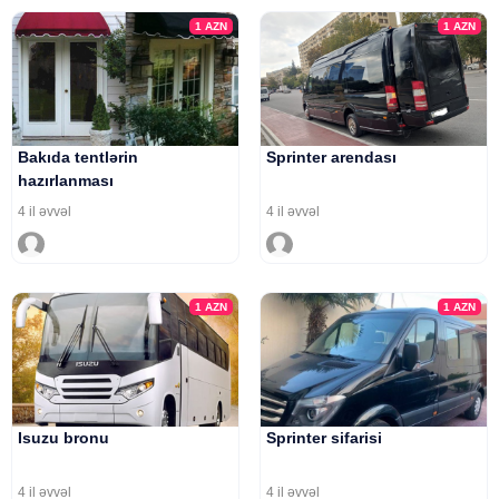
1
AZN
1
AZN
Bakıda tentlərin
Sprinter arendası
hazırlanması
4 il əvvəl
4 il əvvəl
1
AZN
1
AZN
Isuzu bronu
Sprinter sifarisi
4 il əvvəl
4 il əvvəl