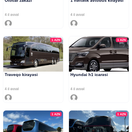
Otocar zakazı
1 həftəlik avtobus kirayəsi
4 il əvvəl
4 il əvvəl
1
AZN
1
AZN
Traveqo kirayəsi
Hyundai h1 icarəsi
4 il əvvəl
4 il əvvəl
1
AZN
1
AZN