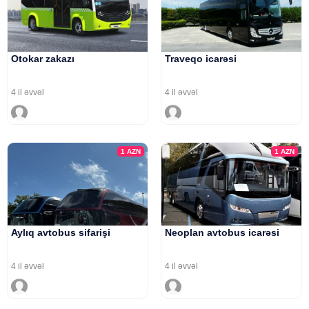
Otokar zakazı
Traveqo icarəsi
4 il əvvəl
4 il əvvəl
1
AZN
1
AZN
Aylıq avtobus sifarişi
Neoplan avtobus icarəsi
4 il əvvəl
4 il əvvəl