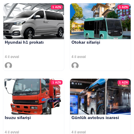
1
AZN
1
AZN
Hyundai h1 prokatı
Otokar sifarişi
4 il əvvəl
4 il əvvəl
1
AZN
1
AZN
Isuzu sifarişi
Günlük avtobus icarəsi
4 il əvvəl
4 il əvvəl