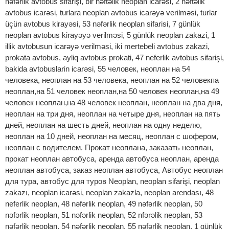
nəfərlik avtobus sifarişi, bir həftəlik neoplan icarəsi, 2 həftəlik
avtobus icarəsi, turlara neoplan avtobus icarəyə verilməsi, turlar
üçün avtobus kirayəsi, 53 nəfərlik neoplan sifarisi, 7 günlük
neoplan avtobus kirayəyə verilməsi, 5 günlük neoplan zakazi, 1
illik avtobusun icarəyə verilməsi, iki mertebeli avtobus zakazi,
prokata avtobus, ayliq avtobus prokati, 47 neferlik avtobus sifarişi,
bakida avtobuslarin icarəsi, 55 человек, неоплан на 54
человека, неоплан на 53 человека, неоплан на 52 человекпа
неоплан,на 51 человек неоплан,на 50 человек неоплан,на 49
человек неоплан,на 48 человек неоплан, неоплан на два дня,
неоплан на три дня, неоплан на четыре дня, неоплан на пять
дней, неоплан на шесть дней, неоплан на одну неделю,
неоплан на 10 дней, неоплан на месяц, неоплан с шофером,
неоплан с водителем. Прокат неоплана, заказать неоплан,
прокат неоплан автобуса, аренда автобуса неоплан, аренда
неоплан автобуса, заказ неоплан автобуса, Aвтобус неоплан
для тура, автобус для туров Neoplan, neoplan sifarişi, neoplan
zakazı, neoplan icarəsi, neoplan zakazla, neoplan arendası, 48
neferlik neoplan, 48 nəfərlik neoplan, 49 nəfərlik neoplan, 50
nəfərlik neoplan, 51 nəfərlik neoplan, 52 nfərəlik neoplan, 53
nəfərlik neoplan, 54 nəfərlik neoplan, 55 nəfərlik neoplan, 1 günlük