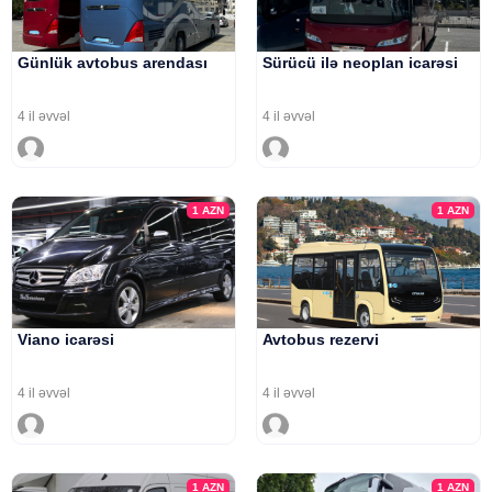
Günlük avtobus arendası
Sürücü ilə neoplan icarəsi
4 il əvvəl
4 il əvvəl
1
AZN
1
AZN
Viano icarəsi
Avtobus rezervi
4 il əvvəl
4 il əvvəl
1
AZN
1
AZN