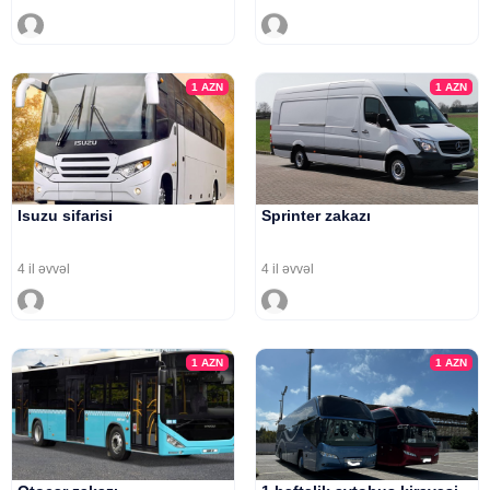
1
AZN
1
AZN
Isuzu sifarisi
Sprinter zakazı
4 il əvvəl
4 il əvvəl
1
AZN
1
AZN