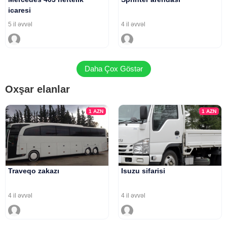
icaresi
5 il əvvəl
4 il əvvəl
Daha Çox Göstər
Oxşar elanlar
1
AZN
1
AZN
Traveqo zakazı
Isuzu sifarisi
4 il əvvəl
4 il əvvəl