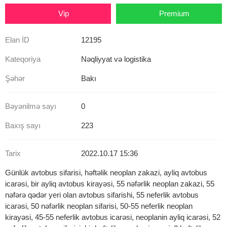
Vip
Premium
Elan İD
12195
Kateqoriya
Nəqliyyat və logistika
Şəhər
Bakı
Bəyənilmə sayı
0
Baxış sayı
223
Tarix
2022.10.17 15:36
Günlük avtobus sifarisi, həftəlik neoplan zakazi, ayliq avtobus
icarəsi, bir ayliq avtobus kirayəsi, 55 nəfərlik neoplan zakazi, 55
nəfərə qədər yeri olan avtobus sifarishi, 55 neferlik avtobus
icarəsi, 50 nəfərlik neoplan sifarisi, 50-55 neferlik neoplan
kirayəsi, 45-55 neferlik avtobus icarəsi, neoplanin ayliq icarəsi, 52