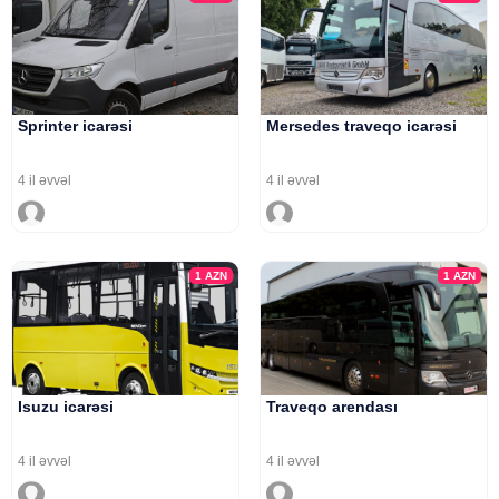
Sprinter icarəsi
Mersedes traveqo icarəsi
4 il əvvəl
4 il əvvəl
1
AZN
1
AZN
Isuzu icarəsi
Traveqo arendası
4 il əvvəl
4 il əvvəl