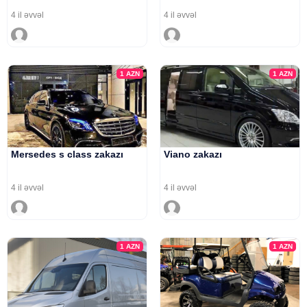
4 il əvvəl
4 il əvvəl
1
AZN
1
AZN
Mersedes s class zakazı
Viano zakazı
4 il əvvəl
4 il əvvəl
1
AZN
1
AZN