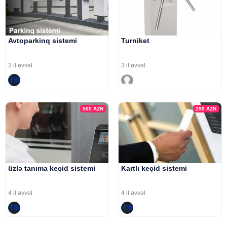
Avtoparkinq sistemi
Turniket
3 il əvvəl
3 il əvvəl
500
AZN
290
AZN
üzlə tanıma keçid sistemi
Kartlı keçid sistemi
4 il əvvəl
4 il əvvəl