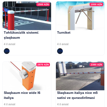
1500
AZN
1000
AZN
Təhlükəsizlik sistemi:
Turniket
şlaqbaum
4 il əvvəl
4 il əvvəl
2970
AZN
2380
AZN
Slaqbaum nice wide l6
Slaqbaum italiya nice m5
italiya
satisi ve qurasdirilmasi
4 il əvvəl
4 il əvvəl