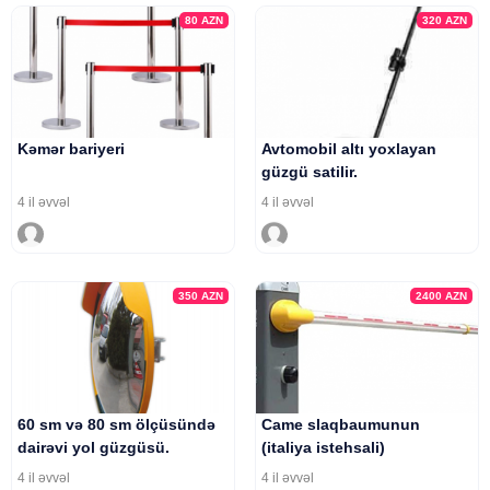
80
AZN
320
AZN
Kəmər bariyeri
Avtomobil altı yoxlayan
güzgü satilir.
4 il əvvəl
4 il əvvəl
350
AZN
2400
AZN
60 sm və 80 sm ölçüsündə
Came slaqbaumunun
dairəvi yol güzgüsü.
(italiya istehsali)
4 il əvvəl
4 il əvvəl