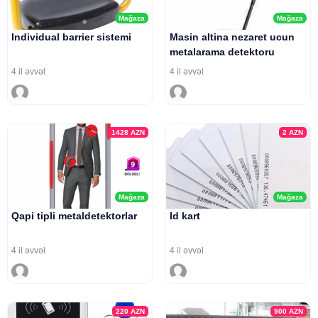
Mağaza
Mağaza
Individual barrier sistemi
Masin altina nezaret ucun
metalarama detektoru
4 il əvvəl
4 il əvvəl
1428
AZN
2
AZN
Mağaza
Mağaza
Qapi tipli metaldetektorlar
Id kart
4 il əvvəl
4 il əvvəl
220
AZN
900
AZN