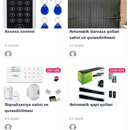
Access control
Avtomatik darvaza qollari
satisi ve qurasdirilmasi
4 il əvvəl
4 il əvvəl
265
AZN
1340
AZN
Siqnalizasiya satisi ve
Avtomatik qapi qollari
qurasdirilmasi
4 il əvvəl
4 il əvvəl