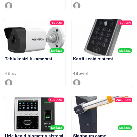
40
AZN
60
AZN
Mağaza
Mağaza
Tehlukesizlik kamerasi
Kartli kecid sistemi
4 il əvvəl
4 il əvvəl
560
AZN
2400
AZN
Mağaza
Mağaza
Uzle kecid biometric sistemi
Slaqbaum came