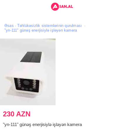
Əsas
Təhlükəsizlik sistemlərinin qurulması
"yn-111" günəş enerjisiylə işləyən kamera
230 AZN
"yn-111" günəş enerjisiylə işləyən kamera