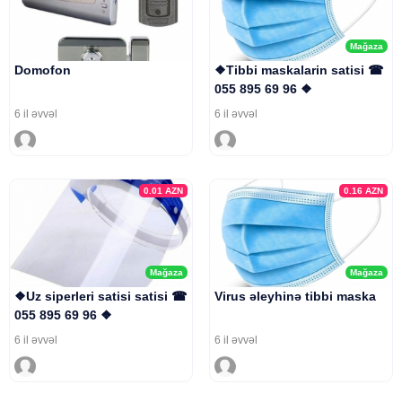
Mağaza
Domofon
❖Tibbi maskalarin satisi ☎
055 895 69 96 ❖
6 il əvvəl
6 il əvvəl
0.01
AZN
0.16
AZN
Mağaza
Mağaza
❖Uz siperleri satisi satisi ☎
Virus əleyhinə tibbi maska
055 895 69 96 ❖
6 il əvvəl
6 il əvvəl