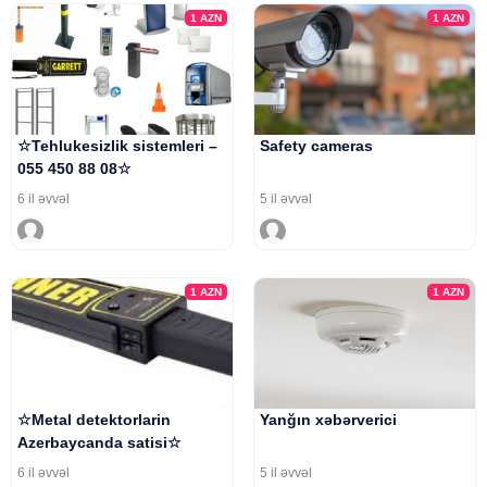
1
AZN
1
AZN
☆Tehlukesizlik sistemleri –
Safety cameras
055 450 88 08☆
6 il əvvəl
5 il əvvəl
1
AZN
1
AZN
☆Metal detektorlarin
Yanğın xəbərverici
Azerbaycanda satisi☆
6 il əvvəl
5 il əvvəl