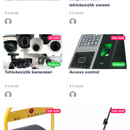
tehlukesizlik sistemi
4 il əvvəl
4 il əvvəl
35
AZN
560
AZN
Mağaza
Mağaza
Tehlukesizlik kameralari
Access control
4 il əvvəl
4 il əvvəl
330
AZN
320
AZN