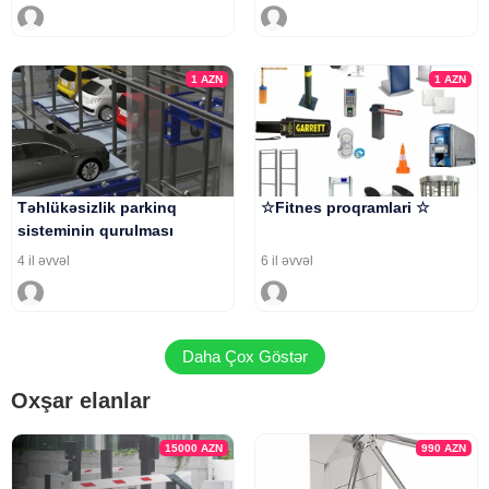
1
AZN
1
AZN
Təhlükəsizlik parkinq
☆Fitnes proqramlari ☆
sisteminin qurulması
4 il əvvəl
6 il əvvəl
Daha Çox Göstər
Oxşar elanlar
15000
AZN
990
AZN