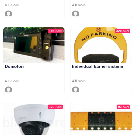
4 il əvvəl
4 il əvvəl
195
AZN
320
AZN
Domofon
Individual barrier sistemi
4 il əvvəl
4 il əvvəl
120
AZN
93
AZN