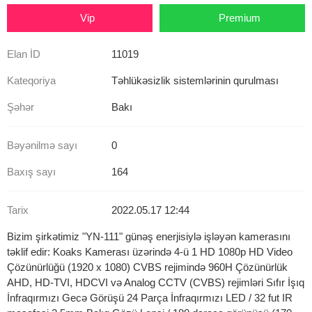
Vip
Premium
Elan İD
11019
Kateqoriya
Təhlükəsizlik sistemlərinin qurulması
Şəhər
Bakı
Bəyənilmə sayı
0
Baxış sayı
164
Tarix
2022.05.17 12:44
Bizim şirkətimiz "YN-111" günəş enerjisiylə işləyən kamerasını
təklif edir: Koaks Kamerası üzərində 4-ü 1 HD 1080p HD Video
Çözünürlüğü (1920 x 1080) CVBS rejimində 960H Çözünürlük
AHD, HD-TVI, HDCVI və Analog CCTV (CVBS) rejimləri Sıfır İşıq
İnfraqırmızı Gecə Görüşü 24 Parça İnfraqırmızı LED / 32 fut IR