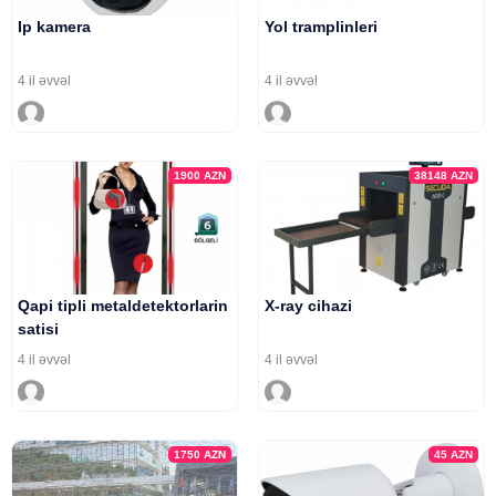
Ip kamera
Yol tramplinleri
4 il əvvəl
4 il əvvəl
1900
AZN
38148
AZN
Qapi tipli metaldetektorlarin
X-ray cihazi
satisi
4 il əvvəl
4 il əvvəl
1750
AZN
45
AZN