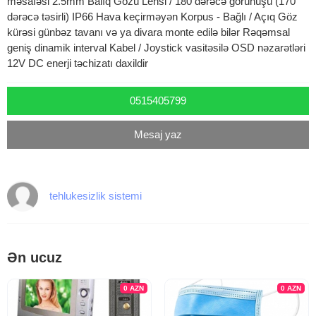
məsafəsi 2.5mm Balıq Gözü Lensi / 180 dərəcə görünüşü (170
dərəcə təsirli) IP66 Hava keçirməyən Korpus - Bağlı / Açıq Göz
kürəsi günbəz tavanı və ya divara monte edilə bilər Rəqəmsal
geniş dinamik interval Kabel / Joystick vasitəsilə OSD nəzarətləri
12V DC enerji təchizatı daxildir
0515405799
Mesaj yaz
tehlukesizlik sistemi
Ən ucuz
0
AZN
0
AZN