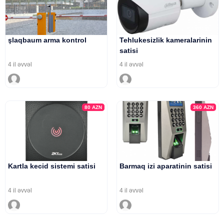
şlaqbaum arma kontrol
Tehlukesizlik kameralarinin
satisi
4 il əvvəl
4 il əvvəl
80
AZN
360
AZN
Kartla kecid sistemi satisi
Barmaq izi aparatinin satisi
4 il əvvəl
4 il əvvəl