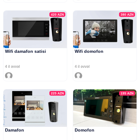
420
AZN
380
AZN
Wifi damafon satisi
Wifi domofon
4 il əvvəl
4 il əvvəl
225
AZN
195
AZN
Damafon
Domofon