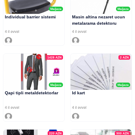
Mağaza
Mağaza
Individual barrier sistemi
Masin altina nezaret ucun
metalarama detektoru
4 il əvvəl
4 il əvvəl
1428
AZN
2
AZN
Mağaza
Mağaza
Qapi tipli metaldetektorlar
Id kart
4 il əvvəl
4 il əvvəl
220
AZN
900
AZN