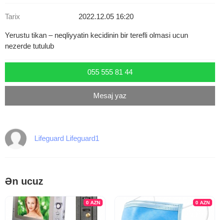
Tarix
2022.12.05 16:20
Yerustu tikan – neqliyyatin kecidinin bir terefli olmasi ucun
nezerde tutulub
055 555 81 44
Mesaj yaz
Lifeguard Lifeguard1
Ən ucuz
0
AZN
0
AZN