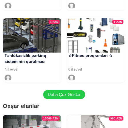
1
AZN
1
AZN
Təhlükəsizlik parkinq
☆Fitnes proqramlari ☆
sisteminin qurulması
4 il əvvəl
6 il əvvəl
Daha Çox Göstər
Oxşar elanlar
15000
AZN
990
AZN