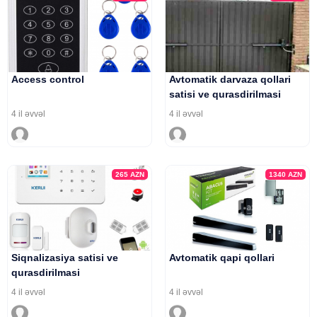
Access control
Avtomatik darvaza qollari
satisi ve qurasdirilmasi
4 il əvvəl
4 il əvvəl
265
AZN
1340
AZN
Siqnalizasiya satisi ve
Avtomatik qapi qollari
qurasdirilmasi
4 il əvvəl
4 il əvvəl