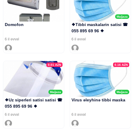
Mağaza
Domofon
❖Tibbi maskalarin satisi ☎
055 895 69 96 ❖
6 il əvvəl
6 il əvvəl
0.01
AZN
0.16
AZN
Mağaza
Mağaza
❖Uz siperleri satisi satisi ☎
Virus əleyhinə tibbi maska
055 895 69 96 ❖
6 il əvvəl
6 il əvvəl