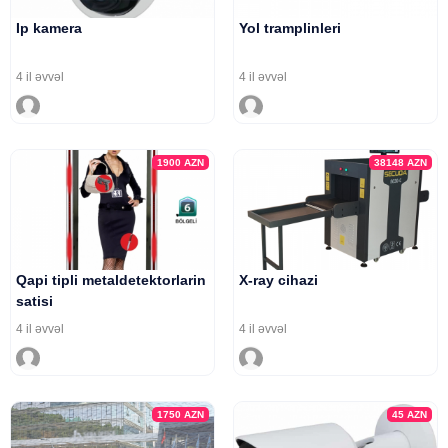
Ip kamera
Yol tramplinleri
4 il əvvəl
4 il əvvəl
1900
AZN
38148
AZN
Qapi tipli metaldetektorlarin
X-ray cihazi
satisi
4 il əvvəl
4 il əvvəl
1750
AZN
45
AZN