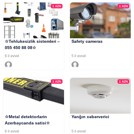
1
AZN
1
AZN
☆Tehlukesizlik sistemleri –
Safety cameras
055 450 88 08☆
6 il əvvəl
5 il əvvəl
1
AZN
1
AZN
☆Metal detektorlarin
Yanğın xəbərverici
Azerbaycanda satisi☆
6 il əvvəl
5 il əvvəl