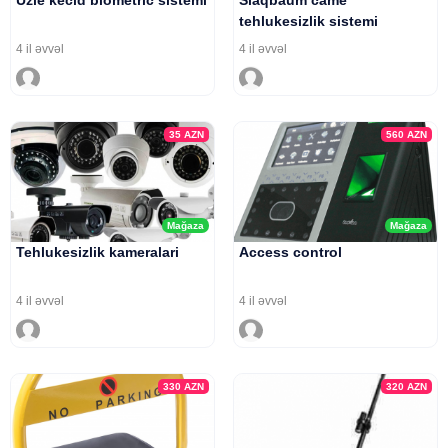
Uzle kecid biometric sistemi
Slaqbaum came
tehlukesizlik sistemi
4 il əvvəl
4 il əvvəl
35
AZN
560
AZN
Mağaza
Mağaza
Tehlukesizlik kameralari
Access control
4 il əvvəl
4 il əvvəl
330
AZN
320
AZN