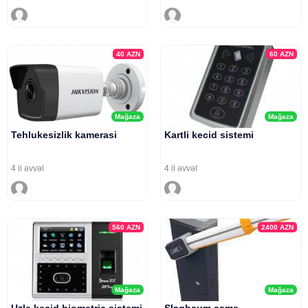
40
AZN
60
AZN
Mağaza
Mağaza
Tehlukesizlik kamerasi
Kartli kecid sistemi
4 il əvvəl
4 il əvvəl
560
AZN
2400
AZN
Mağaza
Mağaza