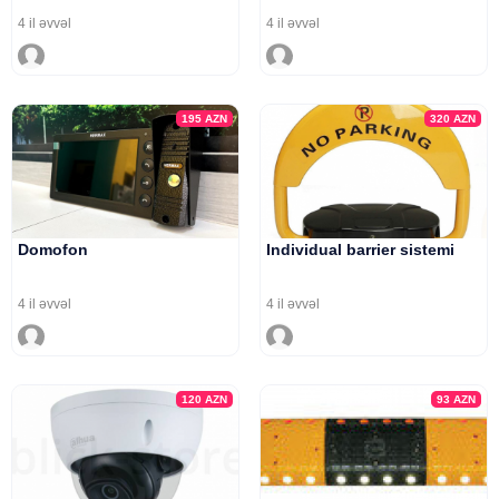
4 il əvvəl
4 il əvvəl
195
AZN
320
AZN
Domofon
Individual barrier sistemi
4 il əvvəl
4 il əvvəl
120
AZN
93
AZN