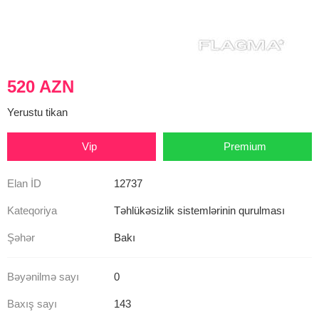
520 AZN
Yerustu tikan
Vip
Premium
Elan İD
12737
Kateqoriya
Təhlükəsizlik sistemlərinin qurulması
Şəhər
Bakı
Bəyənilmə sayı
0
Baxış sayı
143