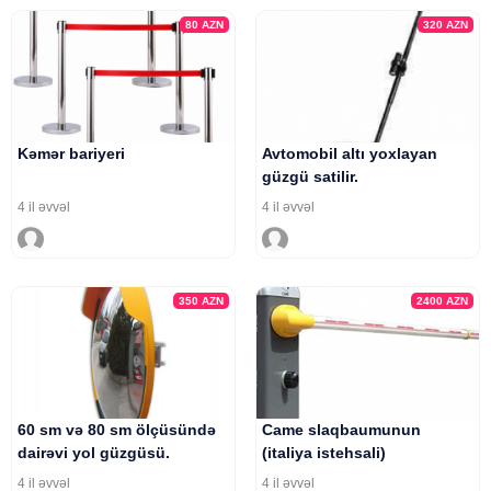
80
AZN
320
AZN
Kəmər bariyeri
Avtomobil altı yoxlayan
güzgü satilir.
4 il əvvəl
4 il əvvəl
350
AZN
2400
AZN
60 sm və 80 sm ölçüsündə
Came slaqbaumunun
dairəvi yol güzgüsü.
(italiya istehsali)
4 il əvvəl
4 il əvvəl