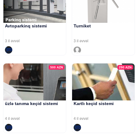
Avtoparkinq sistemi
Turniket
3 il əvvəl
3 il əvvəl
500
AZN
290
AZN
üzlə tanıma keçid sistemi
Kartlı keçid sistemi
4 il əvvəl
4 il əvvəl