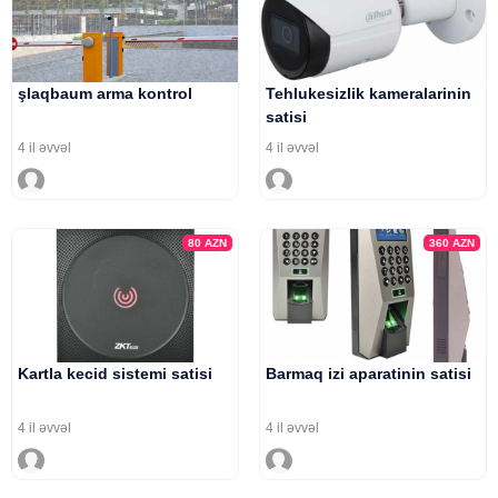
şlaqbaum arma kontrol
Tehlukesizlik kameralarinin
satisi
4 il əvvəl
4 il əvvəl
80
AZN
360
AZN
Kartla kecid sistemi satisi
Barmaq izi aparatinin satisi
4 il əvvəl
4 il əvvəl