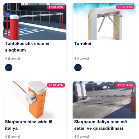
1500
AZN
1000
AZN
Təhlükəsizlik sistemi:
Turniket
şlaqbaum
4 il əvvəl
4 il əvvəl
2970
AZN
2380
AZN
Slaqbaum nice wide l6
Slaqbaum italiya nice m5
italiya
satisi ve qurasdirilmasi
4 il əvvəl
4 il əvvəl