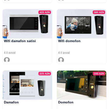
420
AZN
380
AZN
Wifi damafon satisi
Wifi domofon
4 il əvvəl
4 il əvvəl
225
AZN
195
AZN
Damafon
Domofon