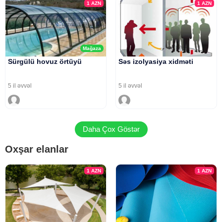
1
AZN
1
AZN
Mağaza
Sürgülü hovuz örtüyü
Səs izolyasiya xidməti
5 il əvvəl
5 il əvvəl
Daha Çox Göstər
Oxşar elanlar
1
AZN
1
AZN