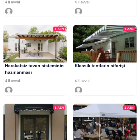
4 il əvvəl
4 il əvvəl
1
AZN
1
AZN
Hərəkətsiz tavan sisteminin
Klassik tentlərin sifarişi
hazırlanması
4 il əvvəl
4 il əvvəl
1
AZN
1
AZN