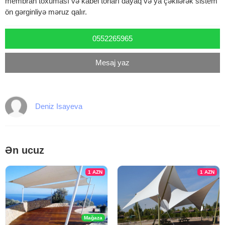
membran toxuması və kabel torları dayaq və ya çəkilərək sistem
ön gərginliyə məruz qalır.
0552265965
Mesaj yaz
Deniz Isayeva
Ən ucuz
1
AZN
1
AZN
Mağaza