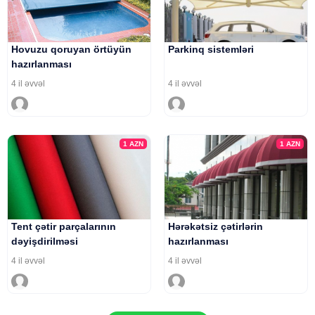
Hovuzu qoruyan örtüyün
Parkinq sistemləri
hazırlanması
4 il əvvəl
4 il əvvəl
1
AZN
1
AZN
Tent çətir parçalarının
Hərəkətsiz çətirlərin
dəyişdirilməsi
hazırlanması
4 il əvvəl
4 il əvvəl