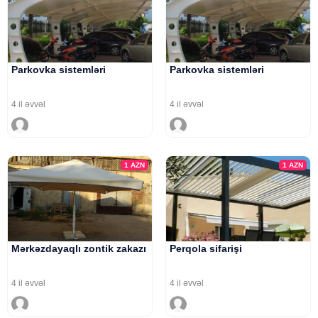
Parkovka sistemləri
Parkovka sistemləri
4 il əvvəl
4 il əvvəl
1
AZN
1
AZN
Mərkəzdayaqlı zontik zakazı
Perqola sifarişi
4 il əvvəl
4 il əvvəl