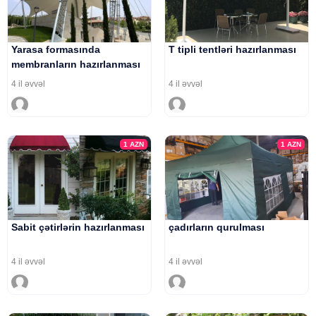
Yarasa formasında
T tipli tentləri hazırlanması
membranların hazırlanması
4 il əvvəl
4 il əvvəl
1
AZN
1
AZN
Sabit çətirlərin hazırlanması
çadırların qurulması
4 il əvvəl
4 il əvvəl