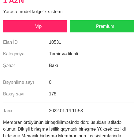
1 AZN
Yarasa model kolgelik sistemi
Vip
Premium
Elan İD
10531
Kateqoriya
Təmir və tikinti
Şəhər
Bakı
Bəyənilmə sayı
0
Baxış sayı
178
Tarix
2022.01.14 11:53
Membran örtüyünün birləşdirilməsində dörd üsuldan istifadə
olunur: Dikişli birləşmə İstilik qaynaqlı birləşmə Yüksək tezlikli
birləşmə Mexanik birləşmə Membran quruluş sistemlərində