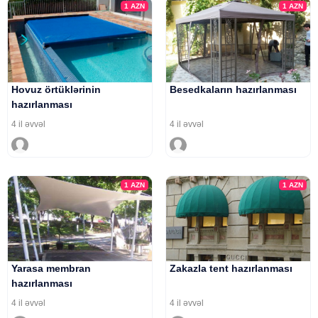
1
AZN
1
AZN
Hovuz örtüklərinin
Besedkaların hazırlanması
hazırlanması
4 il əvvəl
4 il əvvəl
1
AZN
1
AZN
Yarasa membran
Zakazla tent hazırlanması
hazırlanması
4 il əvvəl
4 il əvvəl