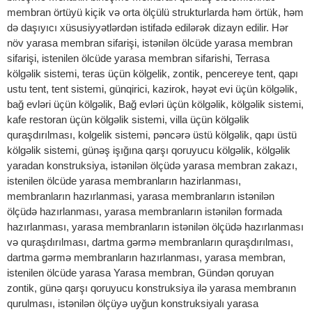
membran örtüyü kiçik və orta ölçülü strukturlarda həm örtük, həm
də daşıyıcı xüsusiyyətlərdən istifadə edilərək dizayn edilir. Hər
növ yarasa membran sifarişi, istənilən ölcüde yarasa membran
sifarişi, istenilen ölcüde yarasa membran sifarishi, Terrasa
kölgəlik sistemi, teras üçün kölgelik, zontik, pencereye tent, qapı
ustu tent, tent sistemi, günqirici, kazirok, həyət evi üçün kölgəlik,
bağ evləri üçün kölgəlik, Bağ evləri üçün kölgəlik, kölgəlik sistemi,
kafe restoran üçün kölgəlik sistemi, villa üçün kölgəlik
quraşdırılması, kolgelik sistemi, pəncərə üstü kölgəlik, qapı üstü
kölgəlik sistemi, günəş işığına qarşı qoruyucu kölgəlik, kölgəlik
yaradan konstruksiya, istənilən ölçüdə yarasa membran zakazı,
istenilen ölcüde yarasa membranların hazirlanması,
membranların hazırlanmasi, yarasa membranların istənilən
ölçüdə hazırlanması, yarasa membranların istənilən formada
hazırlanması, yarasa membranların istənilən ölçüdə hazırlanması
və quraşdırılması, dartma gərmə membranların quraşdırılması,
dartma gərmə membranların hazırlanması, yarasa membran,
istenilen ölcüde yarasa Yarasa membran, Gündən qoruyan
zontik, günə qarşı qoruyucu konstruksiya ilə yarasa membranın
qurulması, istənilən ölçüyə uyğun konstruksiyalı yarasa