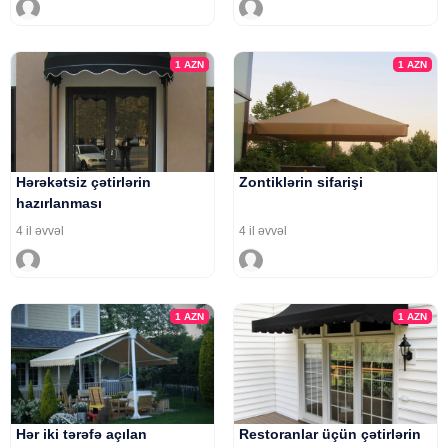
1
AZN
1
AZN
Hərəkətsiz çətirlərin
Zontiklərin sifarişi
hazırlanması
4 il əvvəl
4 il əvvəl
1
AZN
1
AZN
Hər iki tərəfə açılan
Restoranlar üçün çətirlərin