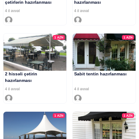
çətirlərin hazırlanması
hazırlanması
4 il əvvəl
4 il əvvəl
1
AZN
1
AZN
2 hissəli çətirin
Sabit tentin hazırlanması
hazırlanması
4 il əvvəl
4 il əvvəl
1
AZN
1
AZN