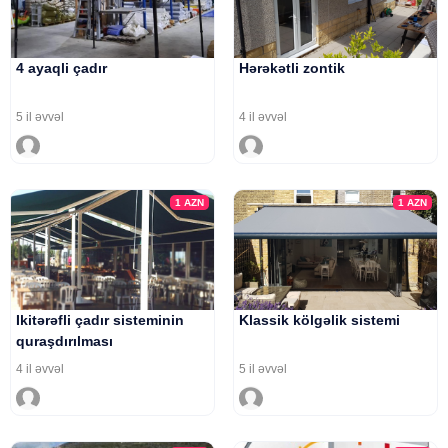
4 ayaqli çadır
Hərəkətli zontik
5 il əvvəl
4 il əvvəl
1
AZN
1
AZN
Ikitərəfli çadır sisteminin
Klassik kölgəlik sistemi
quraşdırılması
4 il əvvəl
5 il əvvəl