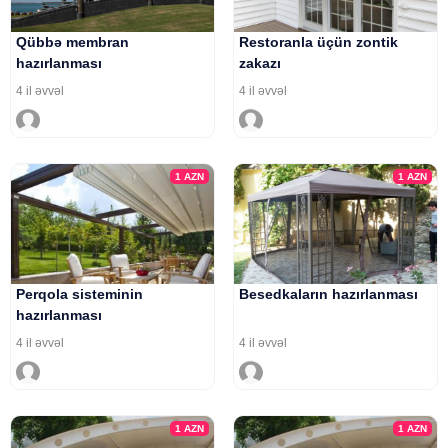
Qübbə membran
Restoranla üçün zontik
hazırlanması
zakazı
4 il əvvəl
4 il əvvəl
1
AZN
1
AZN
Perqola sisteminin
Besedkaların hazırlanması
hazırlanması
4 il əvvəl
4 il əvvəl
1
AZN
1
AZN