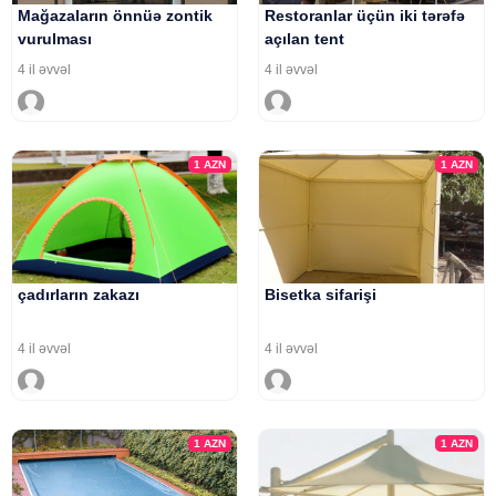
Mağazaların önnüə zontik
Restoranlar üçün iki tərəfə
vurulması
açılan tent
4 il əvvəl
4 il əvvəl
1
AZN
1
AZN
çadırların zakazı
Bisetka sifarişi
4 il əvvəl
4 il əvvəl
1
AZN
1
AZN