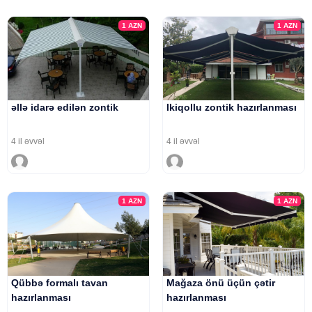
1
AZN
1
AZN
əllə idarə edilən zontik
Ikiqollu zontik hazırlanması
4 il əvvəl
4 il əvvəl
1
AZN
1
AZN
Qübbə formalı tavan
Mağaza önü üçün çətir
hazırlanması
hazırlanması