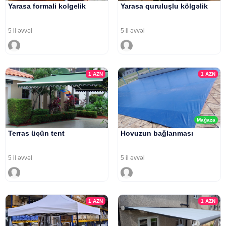
Yarasa formali kolgelik
Yarasa quruluşlu kölgəlik
5 il əvvəl
5 il əvvəl
1
AZN
1
AZN
Mağaza
Terras üçün tent
Hovuzun bağlanması
5 il əvvəl
5 il əvvəl
1
AZN
1
AZN