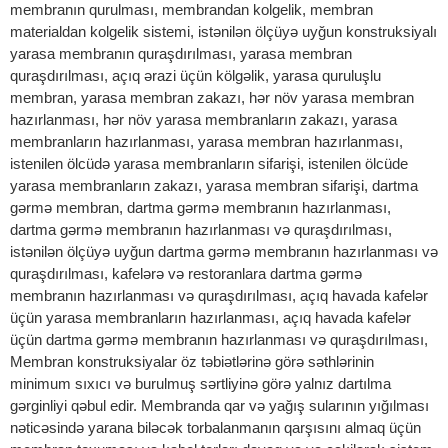
membranın qurulması, membrandan kolgelik, membran
materialdan kolgelik sistemi, istənilən ölçüyə uyğun konstruksiyalı
yarasa membranın quraşdırılması, yarasa membran
quraşdırılması, açıq ərazi üçün kölgəlik, yarasa quruluşlu
membran, yarasa membran zakazı, hər növ yarasa membran
hazırlanması, hər növ yarasa membranların zakazı, yarasa
membranların hazırlanması, yarasa membran hazırlanması,
istenilen ölcüdə yarasa membranların sifarişi, istenilen ölcüde
yarasa membranların zakazı, yarasa membran sifarişi, dartma
gərmə membran, dartma gərmə membranın hazırlanması,
dartma gərmə membranın hazırlanması və quraşdırılması,
istənilən ölçüyə uyğun dartma gərmə membranın hazırlanması və
quraşdırılması, kafelərə və restoranlara dartma gərmə
membranın hazırlanması və quraşdırılması, açıq havada kafelər
üçün yarasa membranların hazırlanması, açıq havada kafelər
üçün dartma gərmə membranın hazırlanması və quraşdırılması,
Membran konstruksiyalar öz təbiətlərinə görə səthlərinin
minimum sıxıcı və burulmuş sərtliyinə görə yalnız dartılma
gərginliyi qəbul edir. Membranda qar və yağış sularının yığılması
nəticəsində yarana biləcək torbalanmanın qarşısını almaq üçün