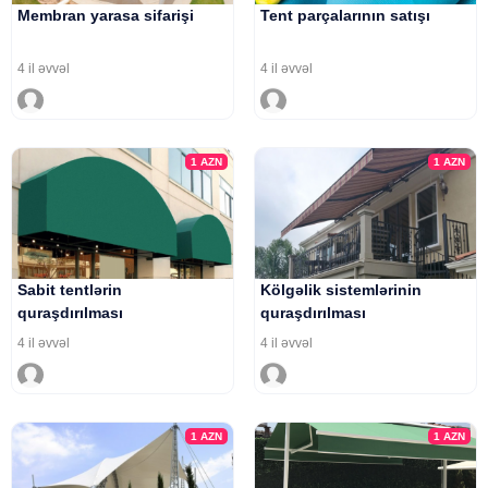
Membran yarasa sifarişi
Tent parçalarının satışı
4 il əvvəl
4 il əvvəl
1
AZN
1
AZN
Sabit tentlərin
Kölgəlik sistemlərinin
quraşdırılması
quraşdırılması
4 il əvvəl
4 il əvvəl
1
AZN
1
AZN