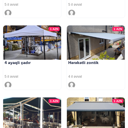
5 il əvvəl
5 il əvvəl
1
AZN
1
AZN
4 ayaqli çadır
Hərəkətli zontik
5 il əvvəl
4 il əvvəl
1
AZN
1
AZN