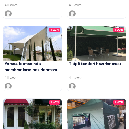
4 il əvvəl
4 il əvvəl
1
AZN
1
AZN
Yarasa formasında
T tipli tentləri hazırlanması
membranların hazırlanması
4 il əvvəl
4 il əvvəl
1
AZN
1
AZN