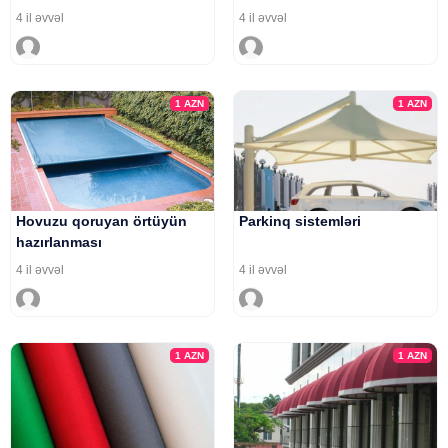
4 il əvvəl
4 il əvvəl
1
AZN
1
AZN
Hovuzu qoruyan örtüyün
Parkinq sistemləri
hazırlanması
4 il əvvəl
4 il əvvəl
1
AZN
1
AZN