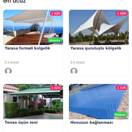
Ən ucuz
1
AZN
1
AZN
Mağaza
Yarasa formali kolgelik
Yarasa quruluşlu kölgəlik
5 il əvvəl
5 il əvvəl
1
AZN
1
AZN
Mağaza
Terras üçün tent
Hovuzun bağlanması