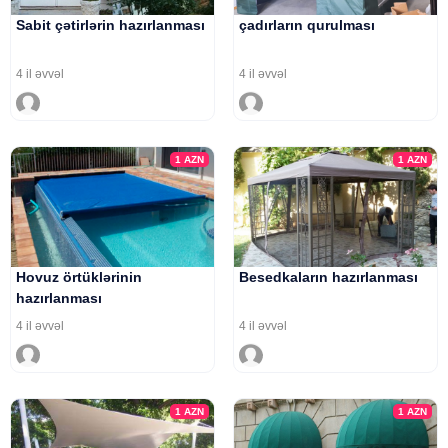
Sabit çətirlərin hazırlanması
çadırların qurulması
4 il əvvəl
4 il əvvəl
1
AZN
1
AZN
Hovuz örtüklərinin
Besedkaların hazırlanması
hazırlanması
4 il əvvəl
4 il əvvəl
1
AZN
1
AZN