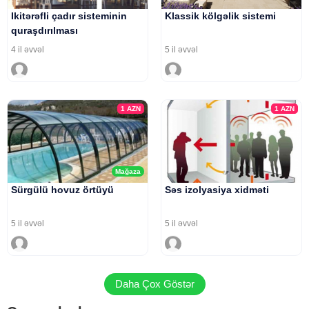
Ikitərəfli çadır sisteminin
Klassik kölgəlik sistemi
quraşdırılması
4 il əvvəl
5 il əvvəl
1
AZN
1
AZN
Mağaza
Sürgülü hovuz örtüyü
Səs izolyasiya xidməti
5 il əvvəl
5 il əvvəl
Daha Çox Göstər