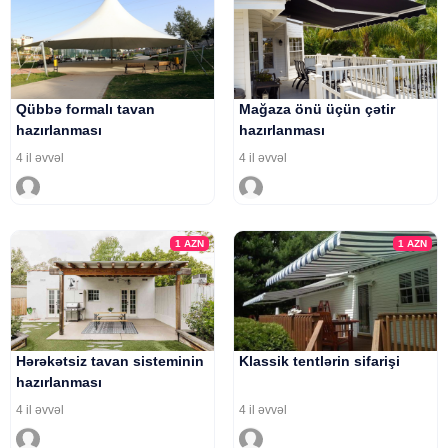
Qübbə formalı tavan
Mağaza önü üçün çətir
hazırlanması
hazırlanması
4 il əvvəl
4 il əvvəl
1
AZN
1
AZN
Hərəkətsiz tavan sisteminin
Klassik tentlərin sifarişi
hazırlanması
4 il əvvəl
4 il əvvəl