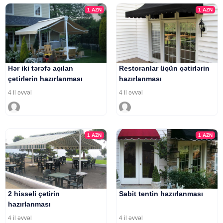
1
AZN
1
AZN
Hər iki tərəfə açılan
Restoranlar üçün çətirlərin
çətirlərin hazırlanması
hazırlanması
4 il əvvəl
4 il əvvəl
1
AZN
1
AZN
2 hissəli çətirin
Sabit tentin hazırlanması
hazırlanması
4 il əvvəl
4 il əvvəl