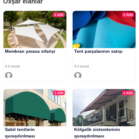
Oxşar elanlar
1
AZN
1
AZN
Membran yarasa sifarişi
Tent parçalarının satışı
4 il əvvəl
4 il əvvəl
1
AZN
1
AZN
Sabit tentlərin
Kölgəlik sistemlərinin
quraşdırılması
quraşdırılması