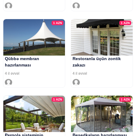
1
AZN
1
AZN
Qübbə membran
Restoranla üçün zontik
hazırlanması
zakazı
4 il əvvəl
4 il əvvəl
1
AZN
1
AZN
Perqola sisteminin
Besedkaların hazırlanması