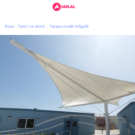
Əsas
Təmir və tikinti
Yarasa model kölgəlik