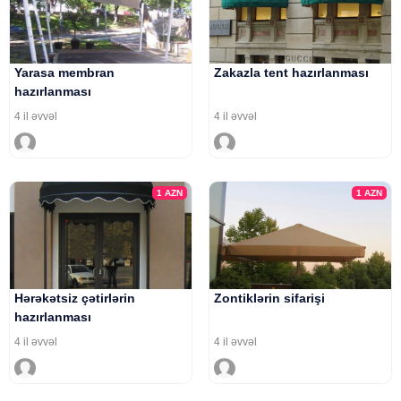
Yarasa membran
Zakazla tent hazırlanması
hazırlanması
4 il əvvəl
4 il əvvəl
1
AZN
1
AZN
Hərəkətsiz çətirlərin
Zontiklərin sifarişi
hazırlanması
4 il əvvəl
4 il əvvəl