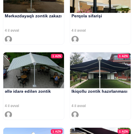
Mərkəzdayaqlı zontik zakazı
Perqola sifarişi
4 il əvvəl
4 il əvvəl
1
AZN
1
AZN
əllə idarə edilən zontik
Ikiqollu zontik hazırlanması
4 il əvvəl
4 il əvvəl
1
AZN
1
AZN