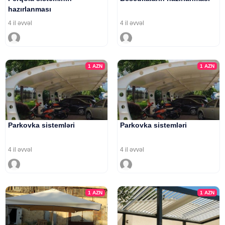
hazırlanması
4 il əvvəl
4 il əvvəl
1
AZN
1
AZN
Parkovka sistemləri
Parkovka sistemləri
4 il əvvəl
4 il əvvəl
1
AZN
1
AZN