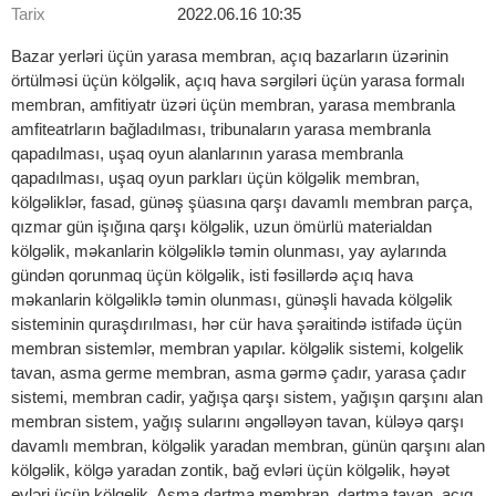
Tarix
2022.06.16 10:35
Bazar yerləri üçün yarasa membran, açıq bazarların üzərinin
örtülməsi üçün kölgəlik, açıq hava sərgiləri üçün yarasa formalı
membran, amfitiyatr üzəri üçün membran, yarasa membranla
amfiteatrların bağladılması, tribunaların yarasa membranla
qapadılması, uşaq oyun alanlarının yarasa membranla
qapadılması, uşaq oyun parkları üçün kölgəlik membran,
kölgəliklər, fasad, günəş şüasına qarşı davamlı membran parça,
qızmar gün işığına qarşı kölgəlik, uzun ömürlü materialdan
kölgəlik, məkanlarin kölgəliklə təmin olunması, yay aylarında
gündən qorunmaq üçün kölgəlik, isti fəsillərdə açıq hava
məkanlarin kölgəliklə təmin olunması, günəşli havada kölgəlik
sisteminin quraşdırılması, hər cür hava şəraitində istifadə üçün
membran sistemlər, membran yapılar. kölgəlik sistemi, kolgelik
tavan, asma germe membran, asma gərmə çadır, yarasa çadır
sistemi, membran cadir, yağışa qarşı sistem, yağışın qarşını alan
membran sistem, yağış sularını əngəlləyən tavan, küləyə qarşı
davamlı membran, kölgəlik yaradan membran, günün qarşını alan
kölgəlik, kölgə yaradan zontik, bağ evləri üçün kölgəlik, həyət
evləri üçün kölgelik, Asma dartma membran, dartma tavan, açıq