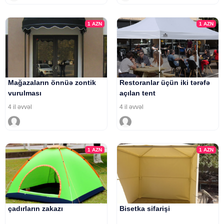
1
AZN
1
AZN
Mağazaların önnüə zontik
Restoranlar üçün iki tərəfə
vurulması
açılan tent
4 il əvvəl
4 il əvvəl
1
AZN
1
AZN
çadırların zakazı
Bisetka sifarişi