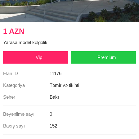
1 AZN
Yarasa model kölgəlik
Vip
Premium
Elan İD
11176
Kateqoriya
Təmir və tikinti
Şəhər
Bakı
Bəyənilmə sayı
0
Baxış sayı
152