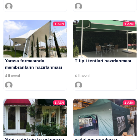
1
AZN
1
AZN
Yarasa formasında
T tipli tentləri hazırlanması
membranların hazırlanması
4 il əvvəl
4 il əvvəl
1
AZN
1
AZN
Sabit çətirlərin hazırlanması
çadırların qurulması