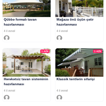
Qübbə formalı tavan
Mağaza önü üçün çətir
hazırlanması
hazırlanması
4 il əvvəl
4 il əvvəl
1
AZN
1
AZN
Hərəkətsiz tavan sisteminin
Klassik tentlərin sifarişi
hazırlanması
4 il əvvəl
4 il əvvəl