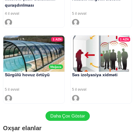
quraşdırılması
4 il əvvəl
5 il əvvəl
1
AZN
1
AZN
Mağaza
Sürgülü hovuz örtüyü
Səs izolyasiya xidməti
5 il əvvəl
5 il əvvəl
Daha Çox Göstər
Oxşar elanlar