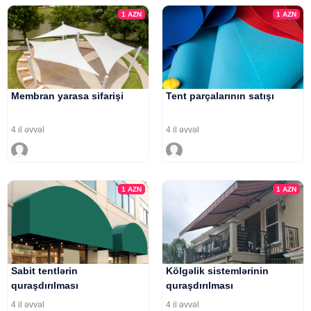
1
AZN
1
AZN
Membran yarasa sifarişi
Tent parçalarının satışı
4 il əvvəl
4 il əvvəl
1
AZN
1
AZN
Sabit tentlərin
Kölgəlik sistemlərinin
quraşdırılması
quraşdırılması
4 il əvvəl
4 il əvvəl