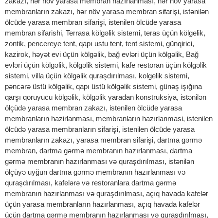
zakazı, hər növ yarasa membran hazırlanması, hər növ yarasa
membranların zakazı, hər növ yarasa membran sifarişi, istənilən
ölcüde yarasa membran sifarişi, istenilen ölcüde yarasa
membran sifarishi, Terrasa kölgəlik sistemi, teras üçün kölgelik,
zontik, pencereye tent, qapı ustu tent, tent sistemi, günqirici,
kazirok, həyət evi üçün kölgəlik, bağ evləri üçün kölgəlik, Bağ
evləri üçün kölgəlik, kölgəlik sistemi, kafe restoran üçün kölgəlik
sistemi, villa üçün kölgəlik quraşdırılması, kolgelik sistemi,
pəncərə üstü kölgəlik, qapı üstü kölgəlik sistemi, günəş işığına
qarşı qoruyucu kölgəlik, kölgəlik yaradan konstruksiya, istənilən
ölçüdə yarasa membran zakazı, istenilen ölcüde yarasa
membranların hazirlanması, membranların hazırlanmasi, istenilen
ölcüdə yarasa membranların sifarişi, istenilen ölcüde yarasa
membranların zakazı, yarasa membran sifarişi, dartma gərmə
membran, dartma gərmə membranın hazırlanması, dartma
gərmə membranın hazırlanması və quraşdırılması, istənilən
ölçüyə uyğun dartma gərmə membranın hazırlanması və
quraşdırılması, kafelərə və restoranlara dartma gərmə
membranın hazırlanması və quraşdırılması, açıq havada kafelər
üçün yarasa membranların hazırlanması, açıq havada kafelər
üçün dartma gərmə membranın hazırlanması və quraşdırılması,