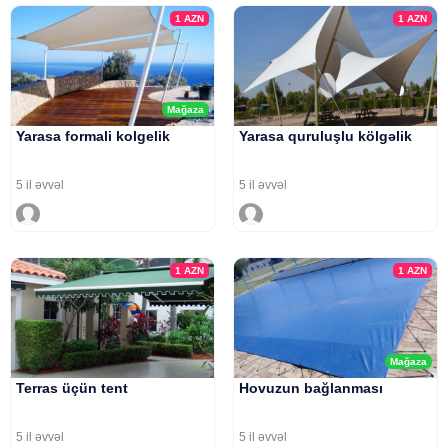
1
AZN
1
AZN
Mağaza
Yarasa formali kolgelik
Yarasa quruluşlu kölgəlik
5 il əvvəl
5 il əvvəl
1
AZN
1
AZN
Mağaza
Terras üçün tent
Hovuzun bağlanması
5 il əvvəl
5 il əvvəl