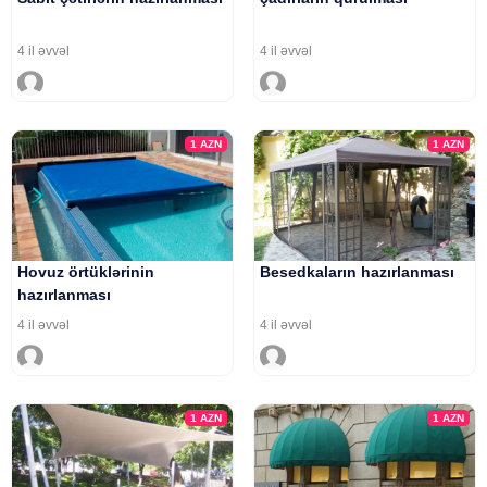
4 il əvvəl
4 il əvvəl
1
AZN
1
AZN
Hovuz örtüklərinin
Besedkaların hazırlanması
hazırlanması
4 il əvvəl
4 il əvvəl
1
AZN
1
AZN