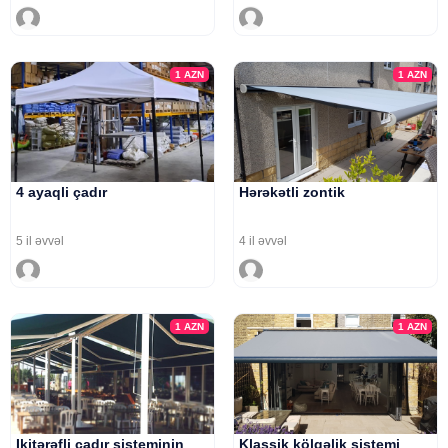
1
AZN
1
AZN
4 ayaqli çadır
Hərəkətli zontik
5 il əvvəl
4 il əvvəl
1
AZN
1
AZN
Ikitərəfli çadır sisteminin
Klassik kölgəlik sistemi