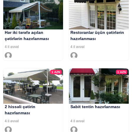
Hər iki tərəfə açılan
Restoranlar üçün çətirlərin
çətirlərin hazırlanması
hazırlanması
4 il əvvəl
4 il əvvəl
1
AZN
1
AZN
2 hissəli çətirin
Sabit tentin hazırlanması
hazırlanması
4 il əvvəl
4 il əvvəl