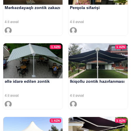
Mərkəzdayaqlı zontik zakazı
Perqola sifarişi
4 il əvvəl
4 il əvvəl
1
AZN
1
AZN
əllə idarə edilən zontik
Ikiqollu zontik hazırlanması
4 il əvvəl
4 il əvvəl
1
AZN
1
AZN