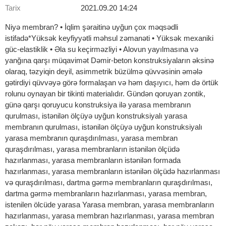
Tarix
2021.09.20 14:24
Niyə membran? • İqlim şəraitinə uyğun çox məqsədli
istifadə*Yüksək keyfiyyətli məhsul zəmanəti • Yüksək mexaniki
güc-elastiklik • Əla su keçirməzliyi • Alovun yayılmasına və
yanğına qarşı müqavimət Dəmir-beton konstruksiyaların əksinə
olaraq, təzyiqin deyil, asimmetrik büzülmə qüvvəsinin əmələ
gətirdiyi qüvvəyə görə formalaşan və həm daşıyıcı, həm də örtük
rolunu oynayan bir tikinti materialıdır. Gündən qoruyan zontik,
günə qarşı qoruyucu konstruksiya ilə yarasa membranın
qurulması, istənilən ölçüyə uyğun konstruksiyalı yarasa
membranın qurulması, istənilən ölçüyə uyğun konstruksiyalı
yarasa membranın quraşdırılması, yarasa membran
quraşdırılması, yarasa membranların istənilən ölçüdə
hazırlanması, yarasa membranların istənilən formada
hazırlanması, yarasa membranların istənilən ölçüdə hazırlanması
və quraşdırılması, dartma gərmə membranların quraşdırılması,
dartma gərmə membranların hazırlanması, yarasa membran,
istenilen ölcüde yarasa Yarasa membran, yarasa membranların
hazırlanması, yarasa membran hazırlanması, yarasa membran