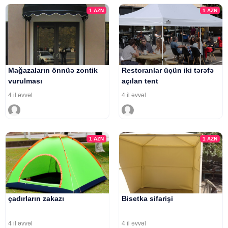
1
AZN
1
AZN
Mağazaların önnüə zontik
Restoranlar üçün iki tərəfə
vurulması
açılan tent
4 il əvvəl
4 il əvvəl
1
AZN
1
AZN
çadırların zakazı
Bisetka sifarişi
4 il əvvəl
4 il əvvəl