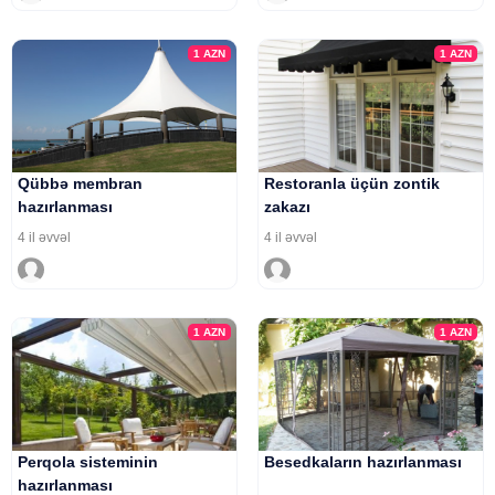
1
AZN
1
AZN
Qübbə membran
Restoranla üçün zontik
hazırlanması
zakazı
4 il əvvəl
4 il əvvəl
1
AZN
1
AZN
Perqola sisteminin
Besedkaların hazırlanması
hazırlanması