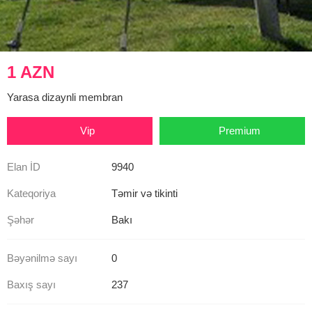
1 AZN
Yarasa dizaynli membran
Vip
Premium
Elan İD
9940
Kateqoriya
Təmir və tikinti
Şəhər
Bakı
Bəyənilmə sayı
0
Baxış sayı
237