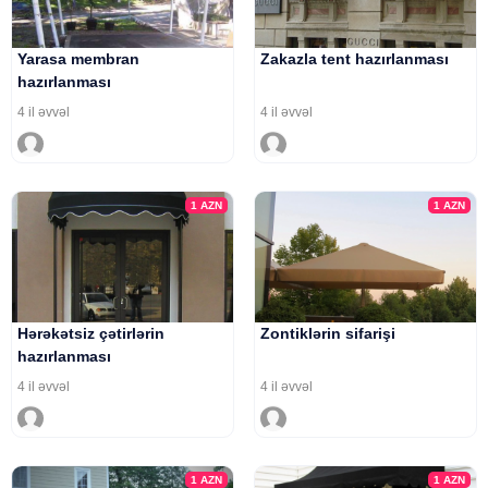
Yarasa membran
Zakazla tent hazırlanması
hazırlanması
4 il əvvəl
4 il əvvəl
1
AZN
1
AZN
Hərəkətsiz çətirlərin
Zontiklərin sifarişi
hazırlanması
4 il əvvəl
4 il əvvəl
1
AZN
1
AZN