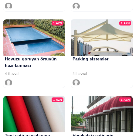
1
AZN
1
AZN
Hovuzu qoruyan örtüyün
Parkinq sistemləri
hazırlanması
4 il əvvəl
4 il əvvəl
1
AZN
1
AZN
Tent çətir parçalarının
Hərəkətsiz çətirlərin