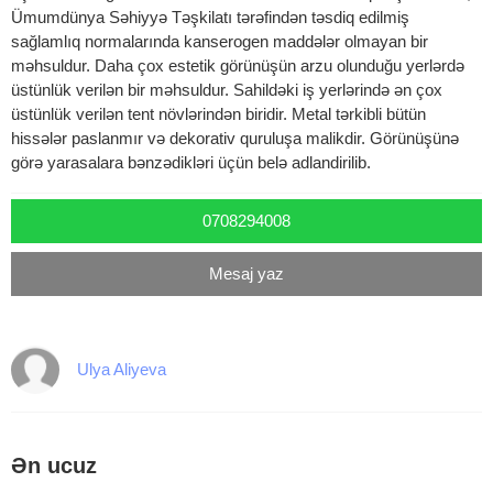
Ümumdünya Səhiyyə Təşkilatı tərəfindən təsdiq edilmiş
sağlamlıq normalarında kanserogen maddələr olmayan bir
məhsuldur. Daha çox estetik görünüşün arzu olunduğu yerlərdə
üstünlük verilən bir məhsuldur. Sahildəki iş yerlərində ən çox
üstünlük verilən tent növlərindən biridir. Metal tərkibli bütün
hissələr paslanmır və dekorativ quruluşa malikdir. Görünüşünə
görə yarasalara bənzədikləri üçün belə adlandirilib.
0708294008
Mesaj yaz
Ulya Aliyeva
Ən ucuz