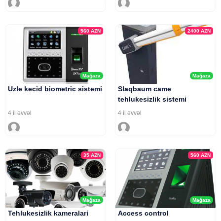
560
AZN
2400
AZN
Mağaza
Mağaza
Uzle kecid biometric sistemi
Slaqbaum came
tehlukesizlik sistemi
4 il əvvəl
4 il əvvəl
35
AZN
560
AZN
Mağaza
Mağaza
Tehlukesizlik kameralari
Access control