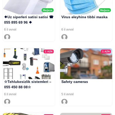
Mağaza
Mağaza
❖Uz siperleri satisi satisi ☎
Virus əleyhinə tibbi maska
055 895 69 96 ❖
6 il əvvəl
6 il əvvəl
1
AZN
1
AZN
☆Tehlukesizlik sistemleri –
Safety cameras
055 450 88 08☆
6 il əvvəl
5 il əvvəl