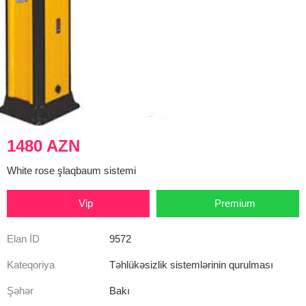
1480 AZN
White rose şlaqbaum sistemi
Vip
Premium
Elan İD
9572
Kateqoriya
Təhlükəsizlik sistemlərinin qurulması
Şəhər
Bakı