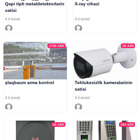
Qapi tipli metaldetektorlarin
X-ray cihazi
satisi
4 il əvvəl
4 il əvvəl
1750
AZN
45
AZN
şlaqbaum arma kontrol
Tehlukesizlik kameralarinin
satisi
4 il əvvəl
4 il əvvəl
80
AZN
360
AZN