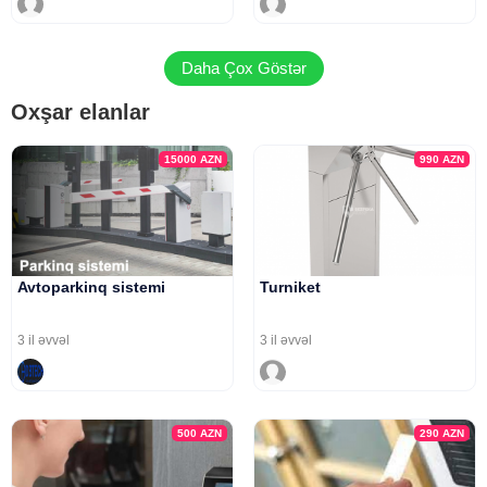
Daha Çox Göstər
Oxşar elanlar
15000
AZN
990
AZN
Avtoparkinq sistemi
Turniket
3 il əvvəl
3 il əvvəl
500
AZN
290
AZN