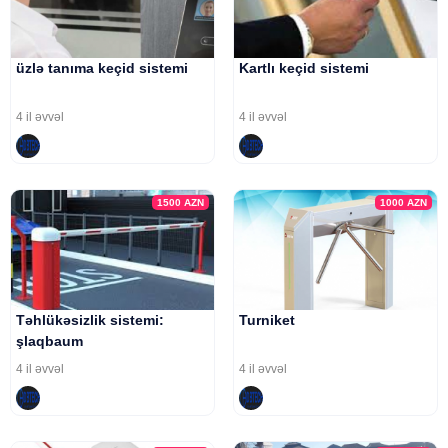
üzlə tanıma keçid sistemi
Kartlı keçid sistemi
4 il əvvəl
4 il əvvəl
1500
AZN
1000
AZN
Təhlükəsizlik sistemi:
Turniket
şlaqbaum
4 il əvvəl
4 il əvvəl