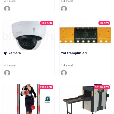
4 il əvvəl
4 il əvvəl
120
AZN
93
AZN
Ip kamera
Yol tramplinleri
4 il əvvəl
4 il əvvəl
1900
AZN
38148
AZN