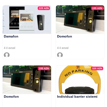
225
AZN
195
AZN
Damafon
Domofon
4 il əvvəl
4 il əvvəl
195
AZN
320
AZN
Domofon
Individual barrier sistemi