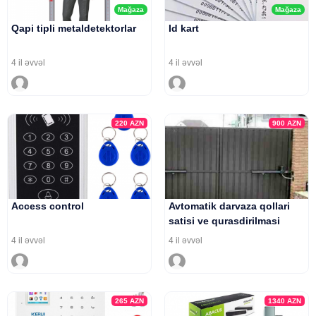
Mağaza
Mağaza
Qapi tipli metaldetektorlar
Id kart
4 il əvvəl
4 il əvvəl
220
AZN
900
AZN
Access control
Avtomatik darvaza qollari
satisi ve qurasdirilmasi
4 il əvvəl
4 il əvvəl
265
AZN
1340
AZN