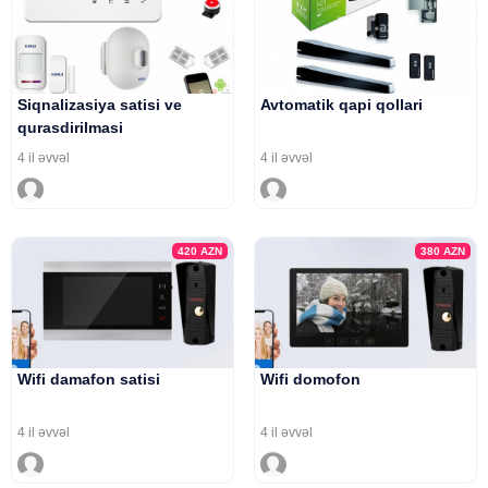
Siqnalizasiya satisi ve
Avtomatik qapi qollari
qurasdirilmasi
4 il əvvəl
4 il əvvəl
420
AZN
380
AZN
Wifi damafon satisi
Wifi domofon
4 il əvvəl
4 il əvvəl