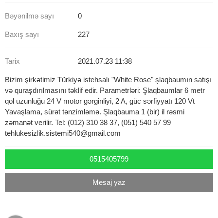
Bəyənilmə sayı
0
Baxış sayı
227
Tarix
2021.07.23 11:38
Bizim şirkətimiz Türkiyə istehsalı "White Rose" şlaqbaumın satışı
və quraşdırılmasını təklif edir. Parametrləri: Şlaqbaumlar 6 metr
qol uzunluğu 24 V motor gərginliyi, 2 A, güc sərfiyyatı 120 Vt
Yavaşlama, sürət tənzimləmə. Şlaqbauma 1 (bir) il rəsmi
zəmanət verilir. Tel: (012) 310 38 37, (051) 540 57 99
tehlukesizlik.sistemi540@gmail.com
0515405799
Mesaj yaz