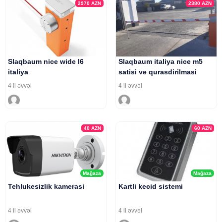
2970
AZN
2380
AZN
Slaqbaum nice wide l6
Slaqbaum italiya nice m5
italiya
satisi ve qurasdirilmasi
4 il əvvəl
4 il əvvəl
40
AZN
60
AZN
Mağaza
Mağaza
Tehlukesizlik kamerasi
Kartli kecid sistemi
4 il əvvəl
4 il əvvəl