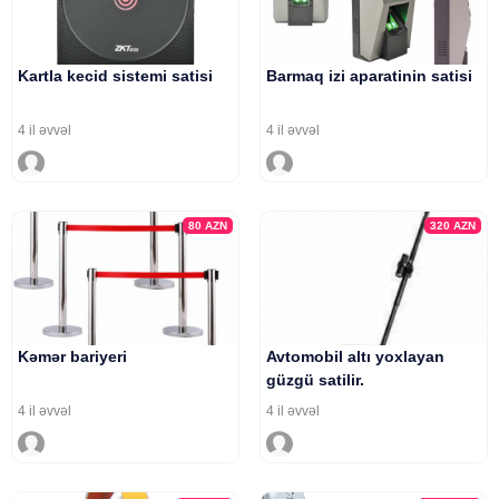
Kartla kecid sistemi satisi
Barmaq izi aparatinin satisi
4 il əvvəl
4 il əvvəl
80
AZN
320
AZN
Kəmər bariyeri
Avtomobil altı yoxlayan
güzgü satilir.
4 il əvvəl
4 il əvvəl