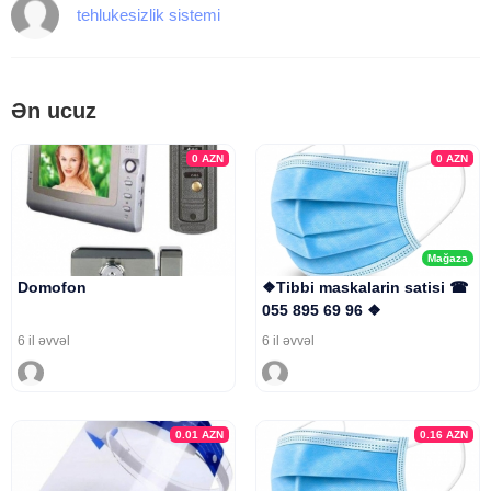
tehlukesizlik sistemi
Ən ucuz
0
AZN
0
AZN
Mağaza
Domofon
❖Tibbi maskalarin satisi ☎
055 895 69 96 ❖
6 il əvvəl
6 il əvvəl
0.01
AZN
0.16
AZN