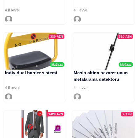
4 il əvvəl
4 il əvvəl
330
AZN
320
AZN
Mağaza
Mağaza
Individual barrier sistemi
Masin altina nezaret ucun
metalarama detektoru
4 il əvvəl
4 il əvvəl
1428
AZN
2
AZN