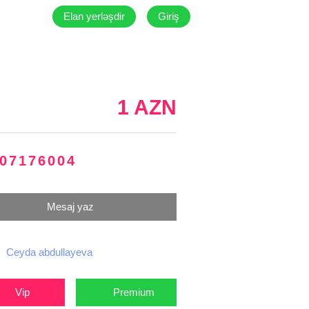
Elan yerləşdir
Giriş
1 AZN
07176004
Mesaj yaz
Ceyda abdullayeva
Vip
Premium