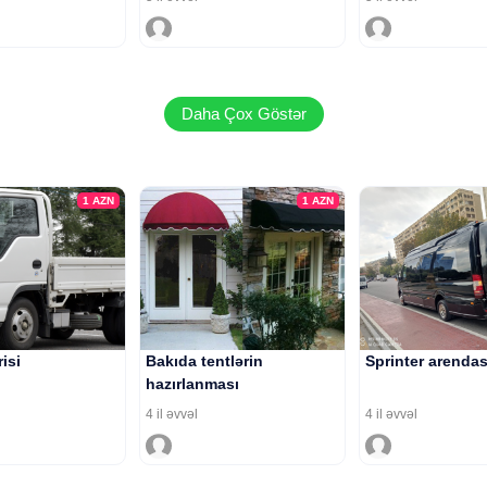
Daha Çox Göstər
1
AZN
1
AZN
risi
Bakıda tentlərin
Sprinter arendas
hazırlanması
4 il əvvəl
4 il əvvəl