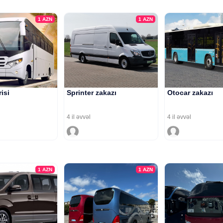
1
AZN
1
AZN
risi
Sprinter zakazı
Otocar zakazı
4 il əvvəl
4 il əvvəl
1
AZN
1
AZN