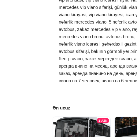
mercedes vip viano sifarişi, günlük viano
viano kirayəsi, vip viano kirayesi, icare
nəfərlik mercedes viano, 5 neferlik avto
avtobus, zakaz mercedes vip viano, rayo
mercedes viano bronu, avtobus bronu, t
nəfərlik viano icarəsi, şəhərdaxili gəzin
avtobus sifarişi, bakının görməli yerlə
бенц виано, заказ мерседес виано, 
аренда виано на месяц, аренда виан
заказ, аренда пианино на день, арен
виано на 7 человек, виано на 6 челов
Ən ucuz
1
AZN