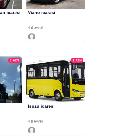
an icarəsi
Viano icarəsi
4 il əvvəl
1
AZN
1
AZN
Isuzu icarəsi
4 il əvvəl