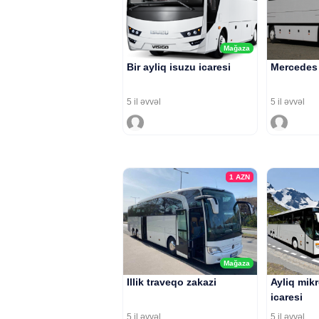
Mağaza
Bir ayliq isuzu icaresi
Mercedes 
5 il əvvəl
5 il əvvəl
1
AZN
Mağaza
Illik traveqo zakazi
Ayliq mik
icaresi
5 il əvvəl
5 il əvvəl