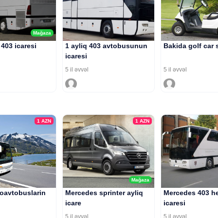
Mağaza
403 icaresi
1 ayliq 403 avtobusunun
Bakida golf car s
icaresi
5 il əvvəl
5 il əvvəl
1
AZN
1
AZN
Mağaza
roavtobuslarin
Mercedes sprinter ayliq
Mercedes 403 he
icare
icaresi
5 il əvvəl
5 il əvvəl