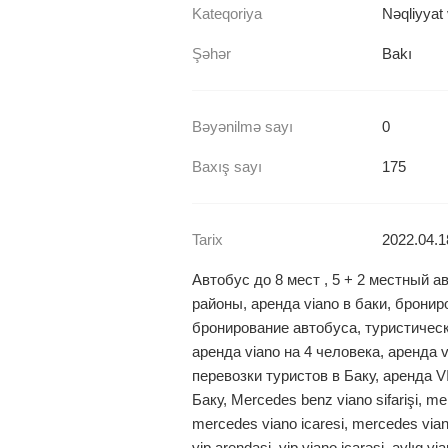
Kateqoriya
Nəqliyyat 
Şəhər
Bakı
Bəyənilmə sayı
0
Baxış sayı
175
Tarix
2022.04.1
Aвтобус до 8 мест , 5 + 2 местный ав
районы, аренда viano в баки, брони
бронирование автобуса, туристическ
аренда viano на 4 человека, аренда 
перевозки туристов в Баку, аренда 
Баку, Mercedes benz viano sifarişi, mer
mercedes viano icaresi, mercedes viano
vip arendasi, vip viano icarəsi, aylıq via