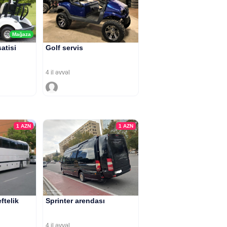
Mağaza
atisi
Golf servis
4 il əvvəl
1
AZN
1
AZN
ftelik
Sprinter arendası
4 il əvvəl