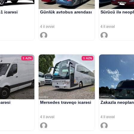
1 icarəsi
Günlük avtobus arendası
Sürücü ilə neopl
4 il əvvəl
4 il əvvəl
1
AZN
1
AZN
carəsi
Mersedes traveqo icarəsi
Zakazla neoplan
4 il əvvəl
4 il əvvəl