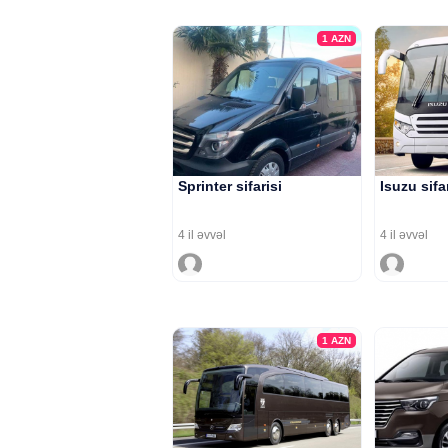
1
AZN
Sprinter sifarisi
Isuzu sifa
4 il əvvəl
4 il əvvəl
1
AZN