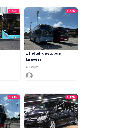
1
AZN
1
AZN
1 həftəlik avtobus
kirayəsi
4 il əvvəl
1
AZN
1
AZN