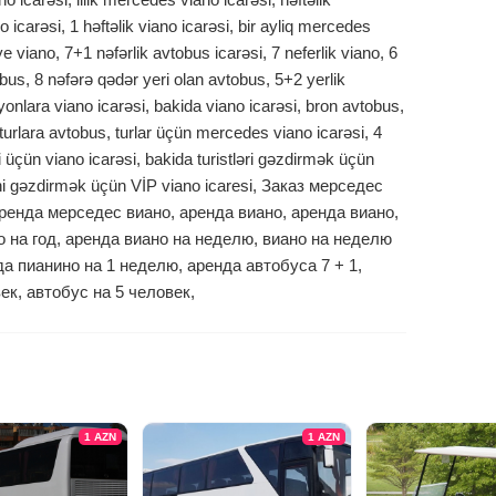
 icarəsi, 1 həftəlik viano icarəsi, bir ayliq mercedes
ye viano, 7+1 nəfərlik avtobus icarəsi, 7 neferlik viano, 6
bus, 8 nəfərə qədər yeri olan avtobus, 5+2 yerlik
nlara viano icarəsi, bakida viano icarəsi, bron avtobus,
urlara avtobus, turlar üçün mercedes viano icarəsi, 4
ti üçün viano icarəsi, bakida turistləri gəzdirmək üçün
rini gəzdirmək üçün VİP viano icaresi, Заказ мерседес
аренда мерседес виано, аренда виано, аренда виано,
о на год, аренда виано на неделю, виано на неделю
да пианино на 1 неделю, аренда автобуса 7 + 1,
ек, автобус на 5 человек,
1
AZN
1
AZN