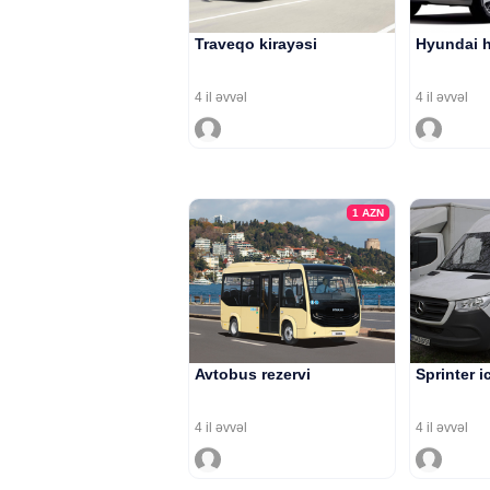
Traveqo kirayəsi
Hyundai h
4 il əvvəl
4 il əvvəl
1
AZN
Avtobus rezervi
Sprinter i
4 il əvvəl
4 il əvvəl