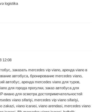
və logistika
8 12:08
тобус, заказать mercedes vip viano, аренда viano в
рование автобуса, бронирование mercedes viano,
ий автобус, аренда mercedes viano для туров,
viano для города прогулки, заказ автобуса для
VIP-виано для осмотра достопримечательностей
sedes viano sifarişi, mercedes vip viano sifarişi,
 zakazi, viano icarəsi, viano arendasi, mercedes viano
no icarəsi, illik mercedes viano icarəsi, həftəlik