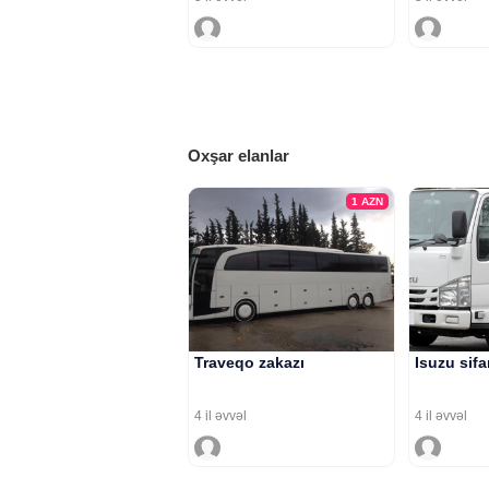
Oxşar elanlar
1
AZN
Traveqo zakazı
Isuzu sifa
4 il əvvəl
4 il əvvəl