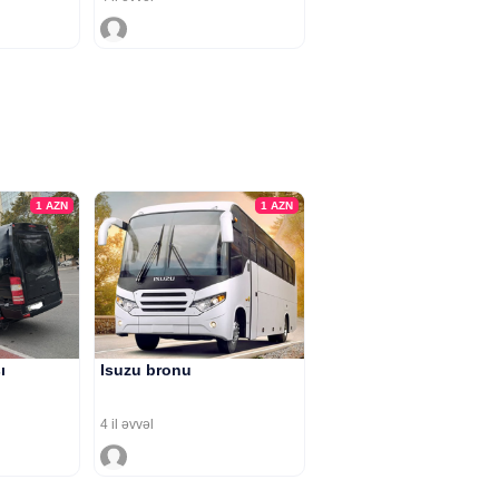
1
AZN
1
AZN
ı
Isuzu bronu
4 il əvvəl