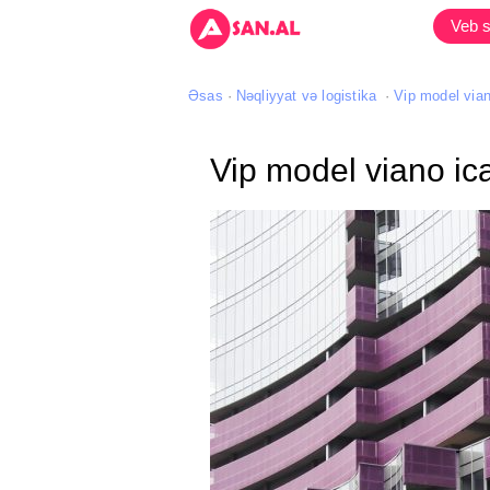
Veb s
Əsas
Nəqliyyat və logistika
Vip model vian
Vip model viano ic