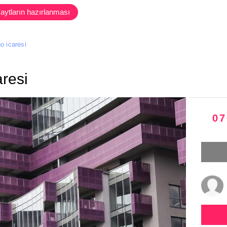
aytların hazırlanması
o icaresi
aresi
07