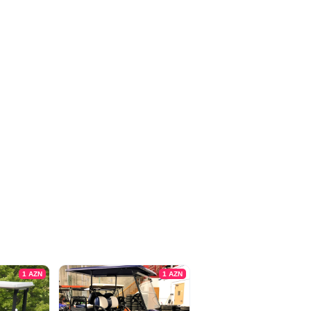
1
AZN
1
AZN