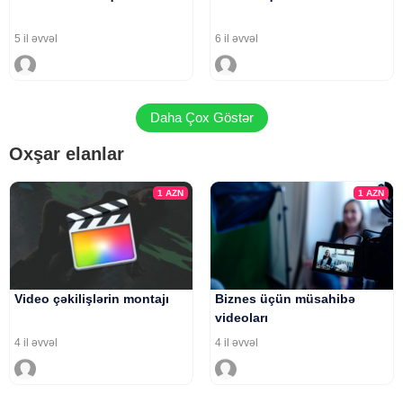
5 il əvvəl
6 il əvvəl
Daha Çox Göstər
Oxşar elanlar
1
AZN
1
AZN
Video çəkilişlərin montajı
Biznes üçün müsahibə
videoları
4 il əvvəl
4 il əvvəl