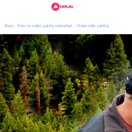
Əsas
Foto və video çəkiliş xidmətləri
Video rolik çəkilişi