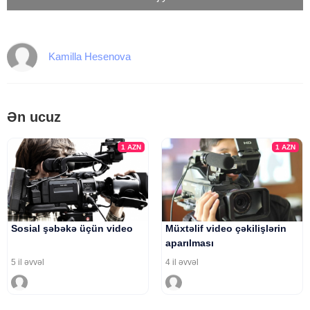
Kamilla Hesenova
Ən ucuz
1
AZN
1
AZN
Sosial şəbəkə üçün video
Müxtəlif video çəkilişlərin
aparılması
5 il əvvəl
4 il əvvəl