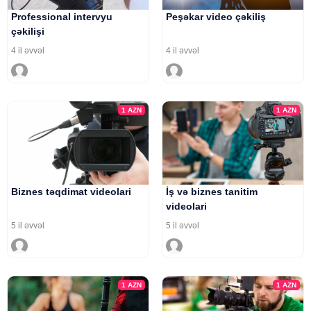
Professional intervyu
Peşəkar video çəkiliş
çəkilişi
4 il əvvəl
4 il əvvəl
1
AZN
1
AZN
Biznes təqdimat videolari
İş və biznes tanitim
videolari
5 il əvvəl
5 il əvvəl
1
AZN
1
AZN