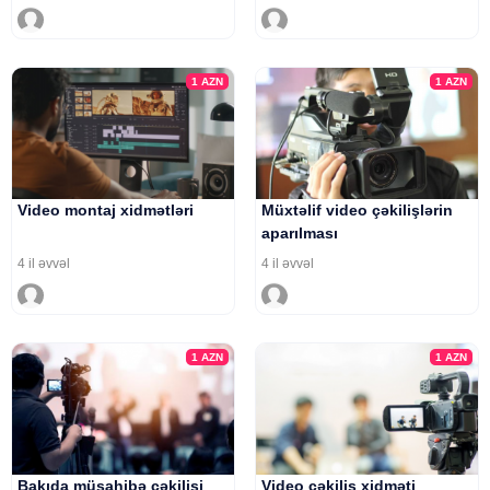
1
AZN
1
AZN
Video montaj xidmətləri
Müxtəlif video çəkilişlərin
aparılması
4 il əvvəl
4 il əvvəl
1
AZN
1
AZN
Bakıda müsahibə çəkilişi
Video çəkiliş xidməti