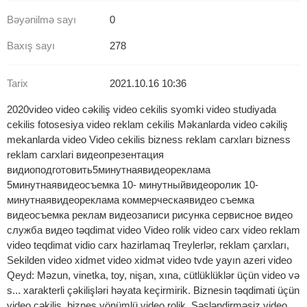
Bəyənilmə sayı
0
Baxış sayı
278
Tarix
2021.10.16 10:36
2020video video cəkiliş video cekilis syomki video studiyada
cekilis fotosesiya video reklam cekilis Məkanlarda video cəkiliş
mekanlarda video Video cekilis bizness reklam carxları bizness
reklam carxlari видеопрезентация
видиоподготовить5минутнаявидеореклама
5минутнаявидеосъемка 10- минутныйвидеоролик 10-
минутнаявидеореклама коммерческаявидео съемка
видеосъемка реклам видеозаписи рисунка сервисное видео
служба видео təqdimat video Video rolik video carx video reklam
video teqdimat vidio carx hazirlamaq Treylerlər, reklam çarxları,
Sekilden video xidmet video xidmət video tvde yayın azeri video
Qeyd: Məzun, vinetka, toy, nişan, xına, cütlüklüklər üçün video və
s... xarakterli çəkilişləri həyata keçirmirik. Biznesin təqdimati üçün
video çəkiliş, biznes yönümlü video rolik, Səsləndirməsiz video