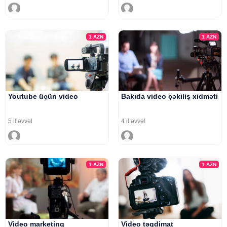
1
AZN
1
AZN
Youtube üçün video
Bakıda video çəkiliş xidməti
5 il əvvəl
4 il əvvəl
1
AZN
1
AZN
Video marketinq
Video təqdimat