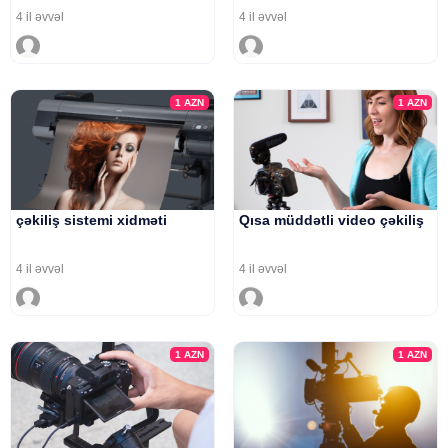
4 il əvvəl
4 il əvvəl
1
AZN
1
AZN
çəkiliş sistemi xidməti
Qısa müddətli video çəkiliş
4 il əvvəl
4 il əvvəl
1
AZN
1
AZN