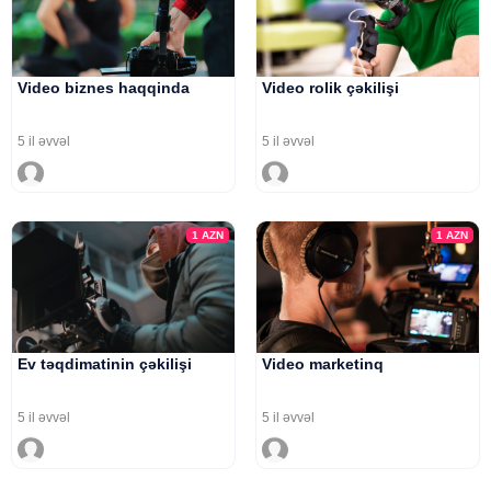
Video biznes haqqinda
Video rolik çəkilişi
5 il əvvəl
5 il əvvəl
1
AZN
1
AZN
Ev təqdimatinin çəkilişi
Video marketinq
5 il əvvəl
5 il əvvəl