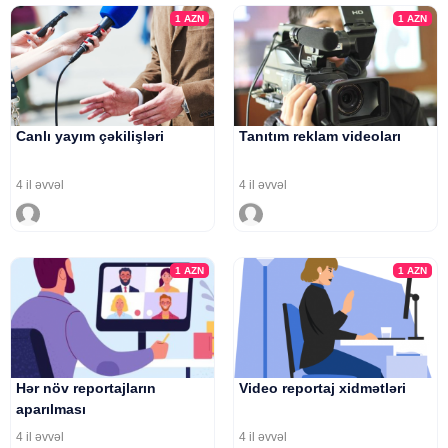
1
AZN
1
AZN
Canlı yayım çəkilişləri
Tanıtım reklam videoları
4 il əvvəl
4 il əvvəl
1
AZN
1
AZN
Hər növ reportajların
Video reportaj xidmətləri
aparılması
4 il əvvəl
4 il əvvəl