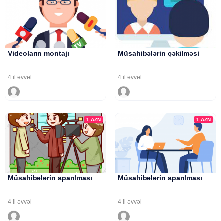
Videoların montajı
Müsahibələrin çəkilməsi
4 il əvvəl
4 il əvvəl
1
AZN
1
AZN
Müsahibələrin aparılması
Müsahibələrin aparılması
4 il əvvəl
4 il əvvəl