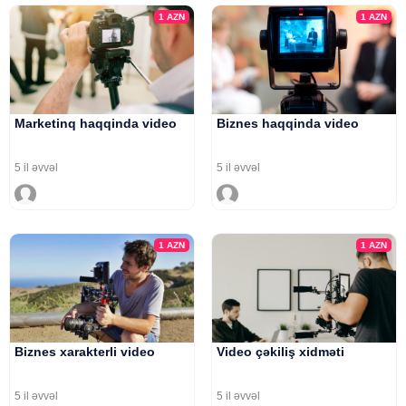
1
AZN
1
AZN
Marketinq haqqinda video
Biznes haqqinda video
5 il əvvəl
5 il əvvəl
1
AZN
1
AZN
Biznes xarakterli video
Video çəkiliş xidməti
5 il əvvəl
5 il əvvəl