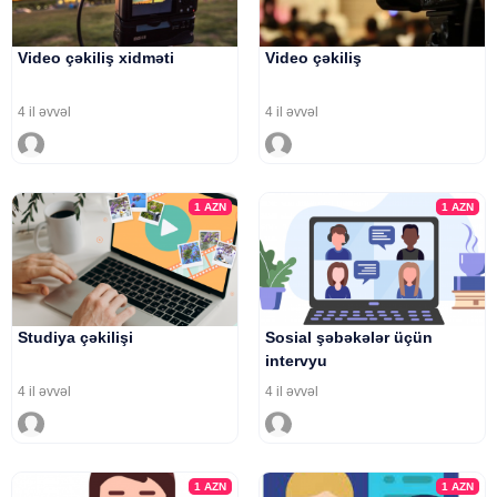
Video çəkiliş xidməti
Video çəkiliş
4 il əvvəl
4 il əvvəl
1
AZN
1
AZN
Studiya çəkilişi
Sosial şəbəkələr üçün
intervyu
4 il əvvəl
4 il əvvəl
1
AZN
1
AZN