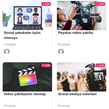
1
AZN
1
AZN
Sosial şəbəkələr üçün
Peşəkar video çəkiliş
intervyu
4 il əvvəl
5 il əvvəl
1
AZN
1
AZN
Video çəkilişlərin montajı
Sosial mediya videolari
4 il əvvəl
5 il əvvəl