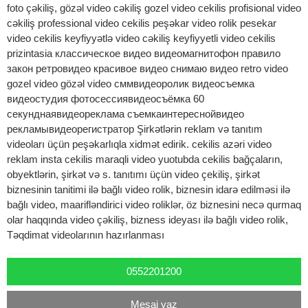
foto çəkiliş, gözəl video cəkiliş gozel video cekilis profisional video
cəkiliş professional video cekilis peşəkar video rolik pesekar
video cekilis keyfiyyətlə video cəkiliş keyfiyyetli video cekilis
prizintasia классическое видео видеомагнитофон правило
закон ретровидео красивое видео снимаю видео retro video
gozel video gözəl video сммвидеоролик видеосъемка
видеостудия фотосессиявидеосъёмкa 60
секунднаявидеореклама съемкаинтереснойвидео
рекламывидеорегистратор Şirkətlərin reklam və tanıtım
videoları üçün peşəkarlıqla xidmət edirik. cekilis azəri video
reklam insta cekilis maraqli video yuotubda cekilis bağçaların,
obyektlərin, şirkət və s. tanıtımı üçün video çekiliş, şirkət
biznesinin tanitimi ilə bağlı video rolik, biznesin idarə edilməsi ilə
bağlı video, maarifləndirici video roliklər, öz biznesini necə qurmaq
olar haqqında video çəkiliş, bizness ideyası ilə bağlı video rolik,
Təqdimat videolarının hazırlanması
0552201200
Mesaj yaz