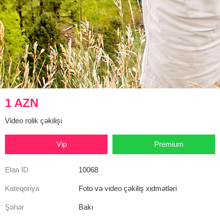
1 AZN
Video rolik çəkilişi
Vip
Premium
Elan İD
10068
Kateqoriya
Foto və video çəkiliş xidmətləri
Şəhər
Bakı