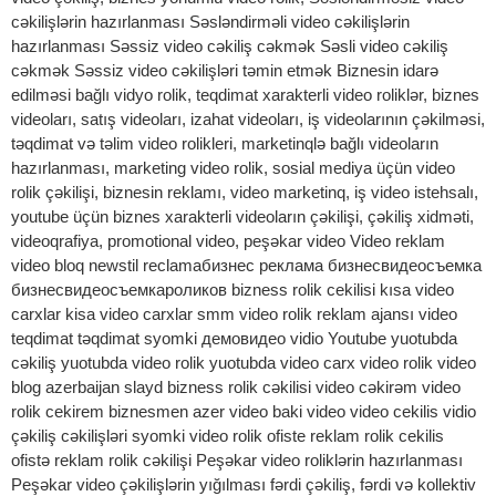
cəkilişlərin hazırlanması Səsləndirməli video cəkilişlərin
hazırlanması Səssiz video cəkiliş cəkmək Səsli video cəkiliş
cəkmək Səssiz video cəkilişləri təmin etmək Biznesin idarə
edilməsi bağlı vidyo rolik, teqdimat xarakterli video roliklər, biznes
videoları, satış videoları, izahat videoları, iş videolarının çəkilməsi,
təqdimat və təlim video rolikleri, marketinqlə bağlı videoların
hazırlanması, marketing video rolik, sosial mediya üçün video
rolik çəkilişi, biznesin reklamı, video marketinq, iş video istehsalı,
youtube üçün biznes xarakterli videoların çəkilişi, çəkiliş xidməti,
videoqrafiya, promotional video, peşəkar video Video reklam
video bloq newstil reclamaбизнес реклама бизнесвидеосъемка
бизнесвидеосъемкароликов bizness rolik cekilisi kısa video
carxlar kisa video carxlar smm video rolik reklam ajansı video
teqdimat təqdimat syomki демовидео vidio Youtube yuotubda
cəkiliş yuotubda video rolik yuotubda video carx video rolik video
blog azerbaijan slayd bizness rolik cəkilisi video cəkirəm video
rolik cekirem biznesmen azer video baki video video cekilis vidio
çəkiliş cəkilişləri syomki video rolik ofiste reklam rolik cekilis
ofistə reklam rolik cəkilişi Peşəkar video roliklərin hazırlanması
Peşəkar video çəkilişlərin yığılması fərdi çəkiliş, fərdi və kollektiv