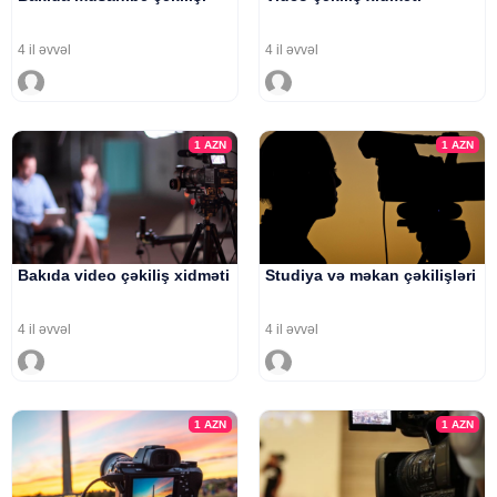
4 il əvvəl
4 il əvvəl
1
AZN
1
AZN
Bakıda video çəkiliş xidməti
Studiya və məkan çəkilişləri
4 il əvvəl
4 il əvvəl
1
AZN
1
AZN