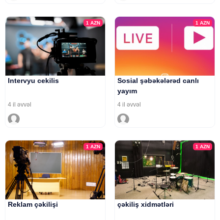
1
AZN
1
AZN
Intervyu cekilis
Sosial şəbəkələrəd canlı
yayım
4 il əvvəl
4 il əvvəl
1
AZN
1
AZN
Reklam çəkilişi
çəkiliş xidmətləri