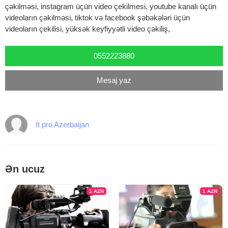
çəkilməsi, instagram üçün video çekilmesi, youtube kanalı üçün
videoların çəkilməsi, tiktok və facebook şəbəkələri üçün
videoların çekilisi, yüksək keyfiyyətli video çəkiliş,
0552223880
Mesaj yaz
It pro Azerbaijan
Ən ucuz
1
AZN
1
AZN