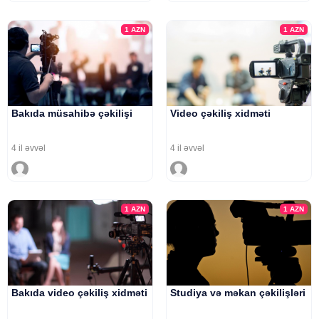
1
AZN
1
AZN
Bakıda müsahibə çəkilişi
Video çəkiliş xidməti
4 il əvvəl
4 il əvvəl
1
AZN
1
AZN
Bakıda video çəkiliş xidməti
Studiya və məkan çəkilişləri