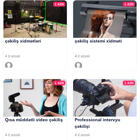
1
AZN
1
AZN
çəkiliş xidmətləri
çəkiliş sistemi xidməti
4 il əvvəl
4 il əvvəl
1
AZN
1
AZN
Qısa müddətli video çəkiliş
Professional intervyu
çəkilişi
4 il əvvəl
4 il əvvəl