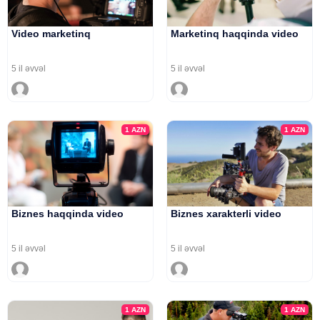
Video marketinq
Marketinq haqqinda video
5 il əvvəl
5 il əvvəl
1
AZN
1
AZN
Biznes haqqinda video
Biznes xarakterli video
5 il əvvəl
5 il əvvəl
1
AZN
1
AZN