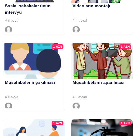
Sosial şəbəkələr üçün
Videoların montajı
intervyu
4 il əvvəl
4 il əvvəl
1
AZN
1
AZN
Müsahibələrin çəkilməsi
Müsahibələrin aparılması
4 il əvvəl
4 il əvvəl
1
AZN
1
AZN