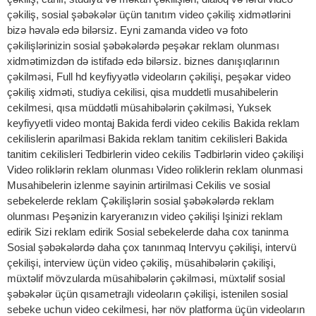
çəkiliş, sosial şəbəkələr üçün tanıtım video çəkiliş xidmətlərini
bizə həvalə edə bilərsiz. Eyni zamanda video və foto
çəkilişlərinizin sosial şəbəkələrdə peşəkar reklam olunması
xidmətimizdən də istifadə edə bilərsiz. biznes danışıqlarının
çəkilməsi, Full hd keyfiyyətlə videoların çəkilişi, peşəkar video
çəkiliş xidməti, studiya cekilisi, qisa muddetli musahibelerin
cekilmesi, qısa müddətli müsahibələrin çəkilməsi, Yuksek
keyfiyyetli video montaj Bakida ferdi video cekilis Bakida reklam
cekilislerin aparilmasi Bakida reklam tanitim cekilisleri Bakida
tanitim cekilisleri Tedbirlerin video cekilis Tədbirlərin video çəkilişi
Video roliklərin reklam olunması Video roliklerin reklam olunmasi
Musahibelerin izlenme sayinin artirilmasi Cekilis ve sosial
sebekelerde reklam Çəkilişlərin sosial şəbəkələrdə reklam
olunması Peşənizin karyeranızın video çəkilişi Işinizi reklam
edirik Sizi reklam edirik Sosial sebekelerde daha cox taninma
Sosial şəbəkələrdə daha çox tanınmaq Intervyu çəkilişi, intervü
çekilişi, interview üçün video çəkiliş, müsahibələrin çəkilişi,
müxtəlif mövzularda müsahibələrin çəkilməsi, müxtəlif sosial
şəbəkələr üçün qısametrajlı videoların çəkilişi, istenilen sosial
sebeke uchun video cekilmesi, hər növ platforma üçün videoların