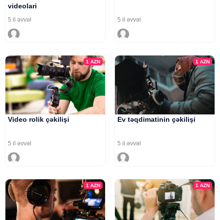
videolari
5 il əvvəl
5 il əvvəl
1
AZN
1
AZN
Video rolik çəkilişi
Ev təqdimatinin çəkilişi
5 il əvvəl
5 il əvvəl
1
AZN
1
AZN