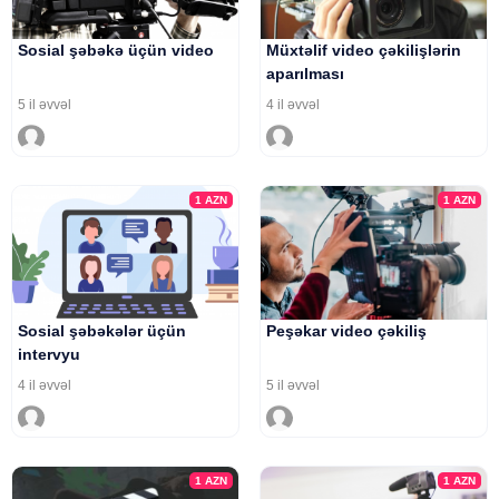
Sosial şəbəkə üçün video
Müxtəlif video çəkilişlərin
aparılması
5 il əvvəl
4 il əvvəl
1
AZN
1
AZN
Sosial şəbəkələr üçün
Peşəkar video çəkiliş
intervyu
4 il əvvəl
5 il əvvəl
1
AZN
1
AZN