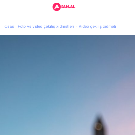
Əsas
Foto və video çəkiliş xidmətləri
Video çəkiliş xidməti