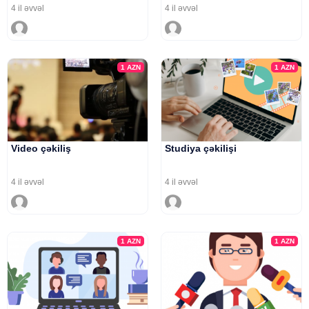
4 il əvvəl
4 il əvvəl
1
AZN
1
AZN
Video çəkiliş
Studiya çəkilişi
4 il əvvəl
4 il əvvəl
1
AZN
1
AZN