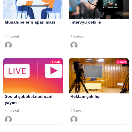
Müsahibələrin aparılması
Intervyu cekilis
4 il əvvəl
4 il əvvəl
1
AZN
1
AZN
Sosial şəbəkələrəd canlı
Reklam çəkilişi
yayım
4 il əvvəl
4 il əvvəl