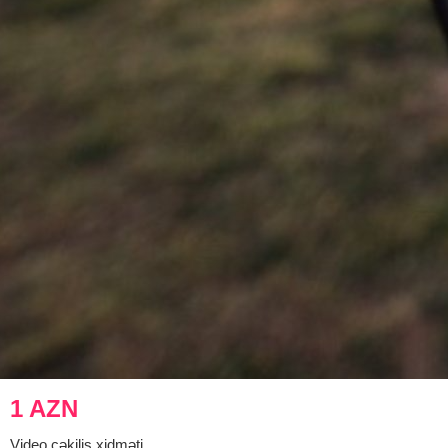
1 AZN
Video çəkiliş xidməti