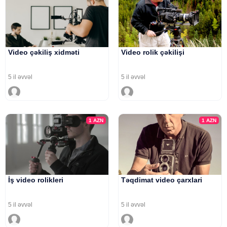
Video çəkiliş xidməti
Video rolik çəkilişi
5 il əvvəl
5 il əvvəl
1
AZN
1
AZN
İş video rolikleri
Təqdimat video çarxlari
5 il əvvəl
5 il əvvəl