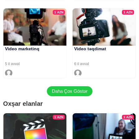
1
AZN
1
AZN
Video marketinq
Video təqdimat
5 il əvvəl
6 il əvvəl
Daha Çox Göstər
Oxşar elanlar
1
AZN
1
AZN