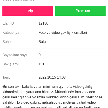
Vip
Premium
Elan İD
12180
Kateqoriya
Foto və video çəkiliş xidmətləri
Şəhər
Bakı
Bəyənilmə sayı
0
Baxış sayı
191
Tarix
2022.10.15 14:03
Ən son texnikalarla və ən minimum qiymətlə video çəkiliş
xidmətimizdən yararlana bilərsiz. Müxtəlif növ foto və video
çəkilişləri : qısa və ya uzun müddətli video çəkiliş, müxtəlif peşə
sahibləri ilə video çəkiliş, müsahibə və motivasiya tipli video
çəkiliş, canlı, studiya və məkan çəkilişləri, dialoq və fərdi video