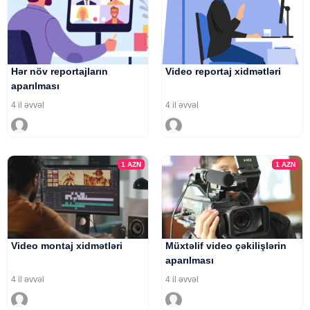
Hər növ reportajların
Video reportaj xidmətləri
aparılması
4 il əvvəl
4 il əvvəl
1
AZN
1
AZN
Video montaj xidmətləri
Müxtəlif video çəkilişlərin
aparılması
4 il əvvəl
4 il əvvəl