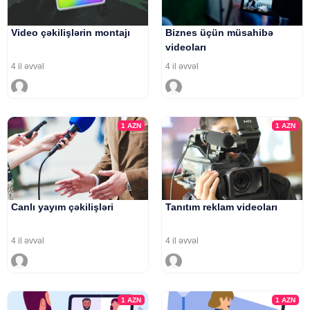
Video çəkilişlərin montajı
Biznes üçün müsahibə
videoları
4 il əvvəl
4 il əvvəl
1
AZN
1
AZN
Canlı yayım çəkilişləri
Tanıtım reklam videoları
4 il əvvəl
4 il əvvəl
1
AZN
1
AZN