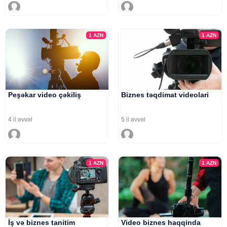
1
AZN
1
AZN
Peşəkar video çəkiliş
Biznes təqdimat videolari
4 il əvvəl
5 il əvvəl
1
AZN
1
AZN
İş və biznes tanitim
Video biznes haqqinda