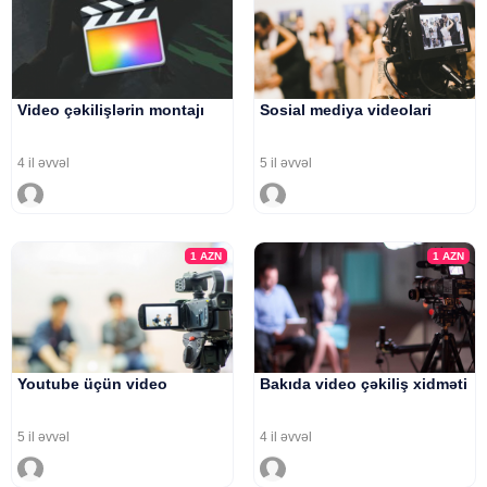
Video çəkilişlərin montajı
Sosial mediya videolari
4 il əvvəl
5 il əvvəl
1
AZN
1
AZN
Youtube üçün video
Bakıda video çəkiliş xidməti
5 il əvvəl
4 il əvvəl