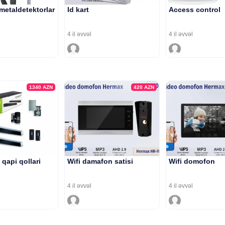
 metaldetektorlar
Id kart
Access control
4 il əvvəl
4 il əvvəl
1340
AZN
420
AZN
qapi qollari
Wifi damafon satisi
Wifi domofon
4 il əvvəl
4 il əvvəl