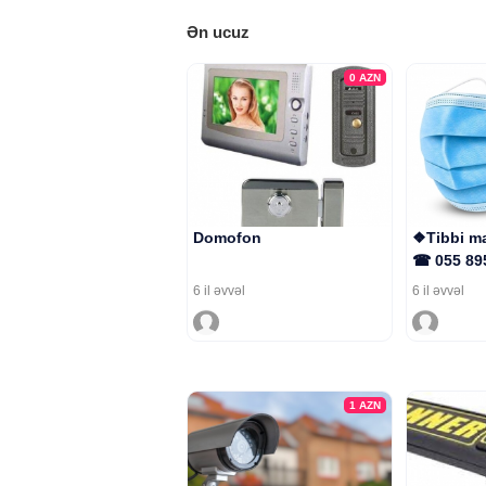
Ən ucuz
0
AZN
Domofon
❖Tibbi ma
☎ 055 89
6 il əvvəl
6 il əvvəl
1
AZN