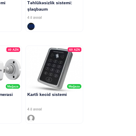
emi
Təhlükəsizlik sistemi:
şlaqbaum
4 il əvvəl
40
AZN
60
AZN
Mağaza
Mağaza
merasi
Kartli kecid sistemi
4 il əvvəl