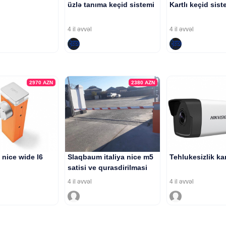
üzlə tanıma keçid sistemi
Kartlı keçid sist
4 il əvvəl
4 il əvvəl
2970
AZN
2380
AZN
nice wide l6
Slaqbaum italiya nice m5
Tehlukesizlik ka
satisi ve qurasdirilmasi
4 il əvvəl
4 il əvvəl