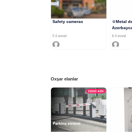
Safety cameras
☆Metal de
Azerbayca
5 il əvvəl
6 il əvvəl
Oxşar elanlar
15000
AZN