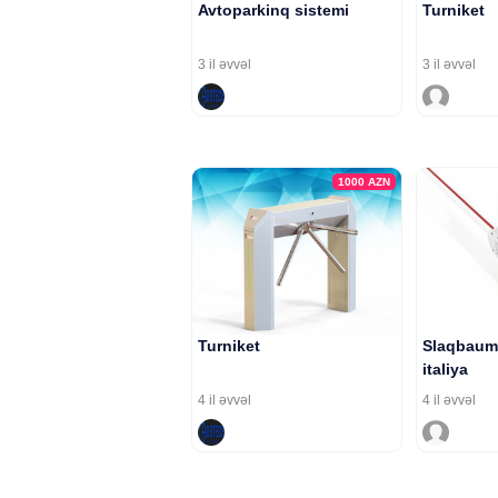
Avtoparkinq sistemi
Turniket
3 il əvvəl
3 il əvvəl
1000
AZN
Turniket
Slaqbaum 
italiya
4 il əvvəl
4 il əvvəl