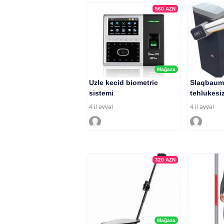
560
AZN
Mağaza
Uzle kecid biometric
Slaqbaum
sistemi
tehlukesiz
4 il əvvəl
4 il əvvəl
320
AZN
Mağaza