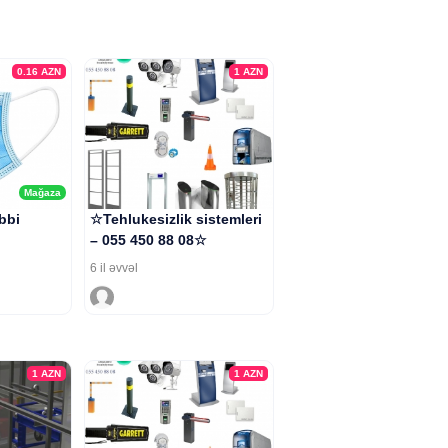
0.16
AZN
1
AZN
Mağaza
ibbi
☆Tehlukesizlik sistemleri
– 055 450 88 08☆
6 il əvvəl
1
AZN
1
AZN