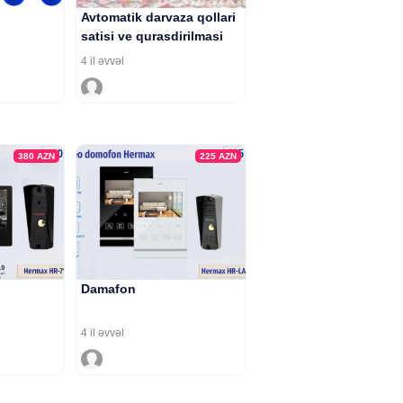
Avtomatik darvaza qollari
satisi ve qurasdirilmasi
4 il əvvəl
380
AZN
225
AZN
Damafon
4 il əvvəl