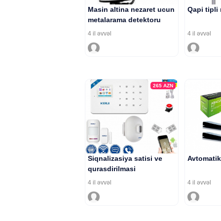
Masin altina nezaret ucun
Qapi tipli
metalarama detektoru
4 il əvvəl
4 il əvvəl
265
AZN
Siqnalizasiya satisi ve
Avtomatik 
qurasdirilmasi
4 il əvvəl
4 il əvvəl