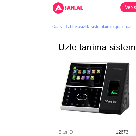
Veb s
Əsas
Təhlükəsizlik sistemlərinin qurulması
Uzle tanima sistem
Elan İD
12673