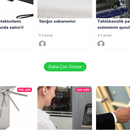
tektorlarin
Yanğın xəbərverici
Təhlükəsizlik pa
nda satisi☆
sisteminin quru
5 il əvvəl
4 il əvvəl
Daha Çox Göstər
990
AZN
500
AZN