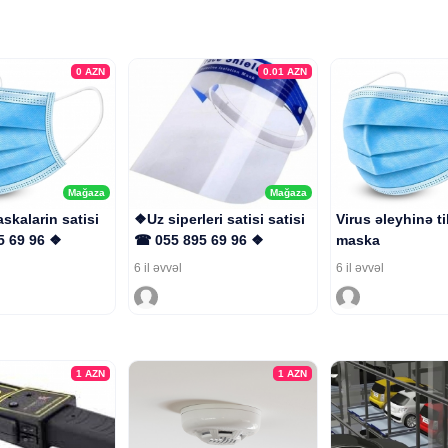
0
AZN
0.01
AZN
Mağaza
Mağaza
skalarin satisi
❖Uz siperleri satisi satisi
Virus əleyhinə t
5 69 96 ❖
☎ 055 895 69 96 ❖
maska
6 il əvvəl
6 il əvvəl
1
AZN
1
AZN