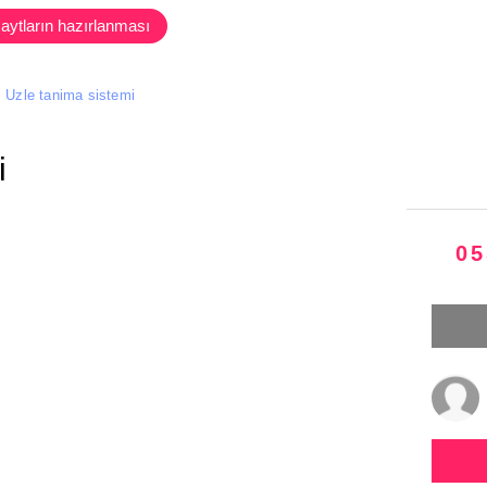
aytların hazırlanması
Uzle tanima sistemi
i
05