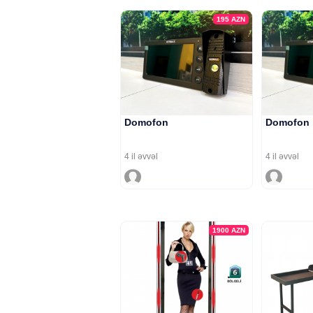
195
AZN
Domofon
Domofon
4 il əvvəl
4 il əvvəl
1900
AZN