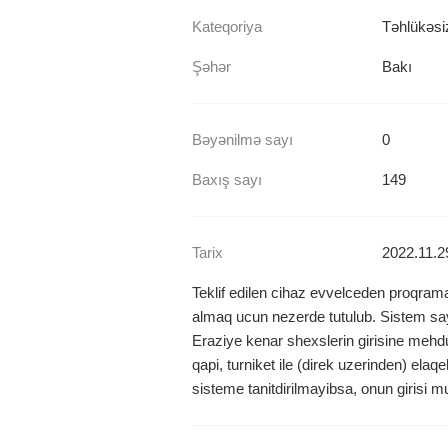
Kateqoriya
Təhlükəsiz
Şəhər
Bakı
Bəyənilmə sayı
0
Baxış sayı
149
Tarix
2022.11.2
Teklif edilen cihaz evvelceden proqrama t
almaq ucun nezerde tutulub. Sistem sayes
Eraziye kenar shexslerin girisine mehd
qapi, turniket ile (direk uzerinden) elaq
sisteme tanitdirilmayibsa, onun girisi