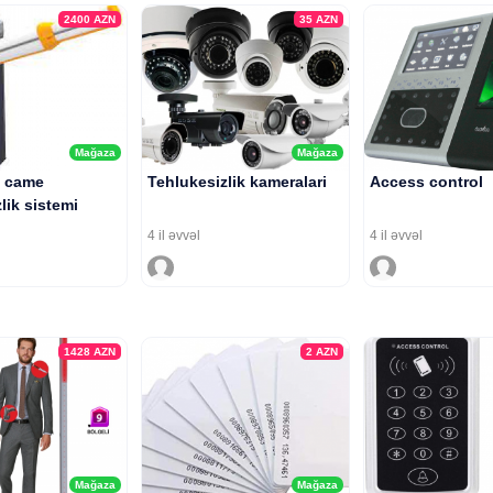
2400
AZN
35
AZN
Mağaza
Mağaza
 came
Tehlukesizlik kameralari
Access control
lik sistemi
4 il əvvəl
4 il əvvəl
1428
AZN
2
AZN
Mağaza
Mağaza