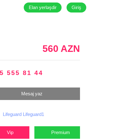
Elan yerləşdir
Giriş
560 AZN
5 555 81 44
Mesaj yaz
Lifeguard Lifeguard1
Vip
Premium