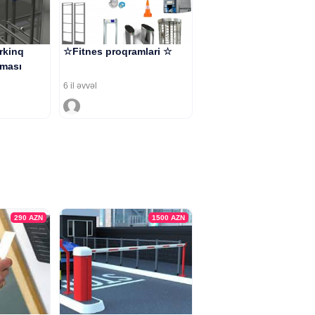
rkinq
☆Fitnes proqramlari ☆
lması
6 il əvvəl
290
AZN
1500
AZN