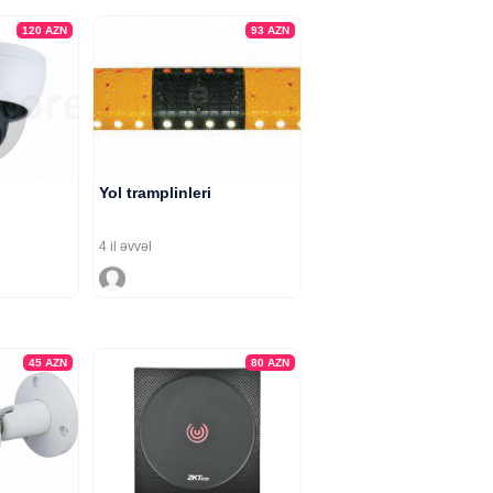
120
AZN
93
AZN
Yol tramplinleri
4 il əvvəl
45
AZN
80
AZN