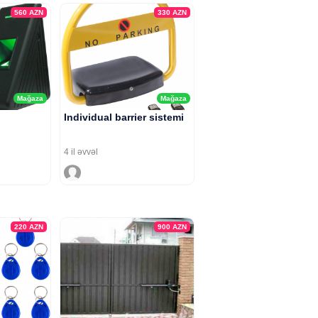
560
AZN
330
AZN
Mağaza
Mağaza
Individual barrier sistemi
4 il əvvəl
220
AZN
900
AZN