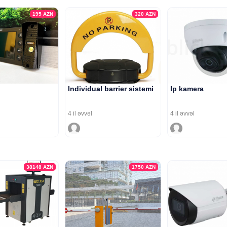
195
AZN
320
AZN
Individual barrier sistemi
Ip kamera
4 il əvvəl
4 il əvvəl
38148
AZN
1750
AZN