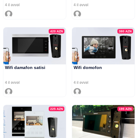
4 il əvvəl
4 il əvvəl
420
AZN
380
AZN
Wifi damafon satisi
Wifi domofon
4 il əvvəl
4 il əvvəl
225
AZN
195
AZN