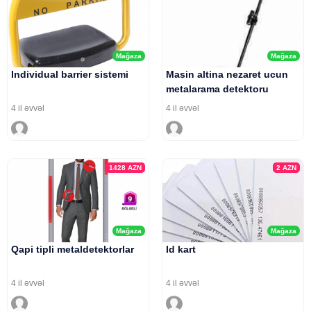
Mağaza
Mağaza
Individual barrier sistemi
Masin altina nezaret ucun
metalarama detektoru
4 il əvvəl
4 il əvvəl
1428
AZN
2
AZN
Mağaza
Mağaza
Qapi tipli metaldetektorlar
Id kart
4 il əvvəl
4 il əvvəl