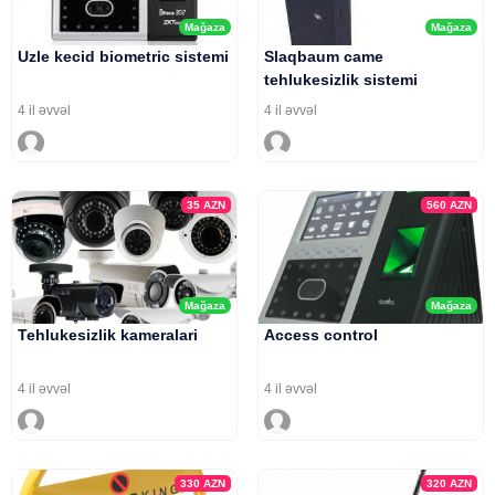
Mağaza
Mağaza
Uzle kecid biometric sistemi
Slaqbaum came
tehlukesizlik sistemi
4 il əvvəl
4 il əvvəl
35
AZN
560
AZN
Mağaza
Mağaza
Tehlukesizlik kameralari
Access control
4 il əvvəl
4 il əvvəl
330
AZN
320
AZN