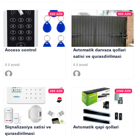
220
AZN
900
AZN
Access control
Avtomatik darvaza qollari
satisi ve qurasdirilmasi
4 il əvvəl
4 il əvvəl
265
AZN
1340
AZN
Siqnalizasiya satisi ve
Avtomatik qapi qollari
qurasdirilmasi