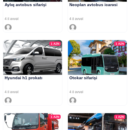
Aylıq avtobus sifarişi
Neoplan avtobus icarəsi
4 il əvvəl
4 il əvvəl
1
AZN
1
AZN
Hyundai h1 prokatı
Otokar sifarişi
4 il əvvəl
4 il əvvəl
1
AZN
1
AZN