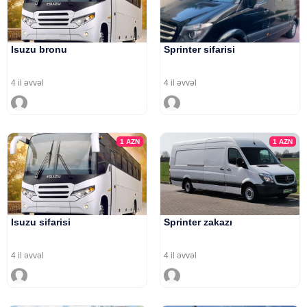
Isuzu bronu
Sprinter sifarisi
4 il əvvəl
4 il əvvəl
1
AZN
1
AZN
Isuzu sifarisi
Sprinter zakazı
4 il əvvəl
4 il əvvəl