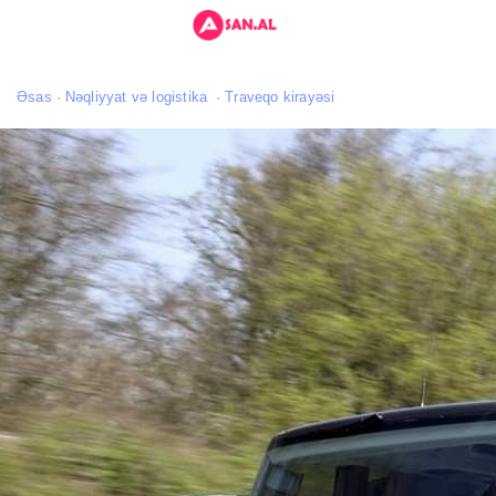
Əsas
Nəqliyyat və logistika
Traveqo kirayəsi