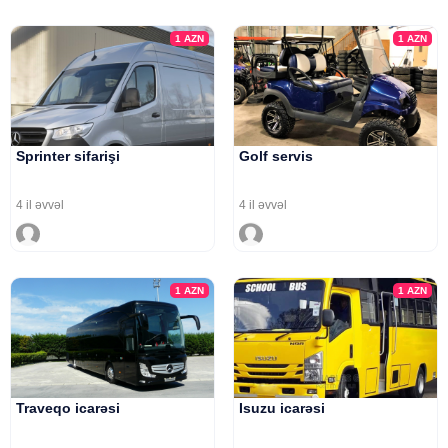
1
AZN
1
AZN
Sprinter sifarişi
Golf servis
4 il əvvəl
4 il əvvəl
1
AZN
1
AZN
Traveqo icarəsi
Isuzu icarəsi