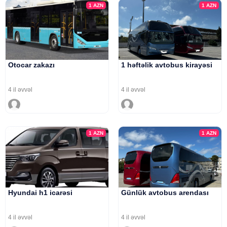
1
AZN
1
AZN
Otocar zakazı
1 həftəlik avtobus kirayəsi
4 il əvvəl
4 il əvvəl
1
AZN
1
AZN
Hyundai h1 icarəsi
Günlük avtobus arendası
4 il əvvəl
4 il əvvəl