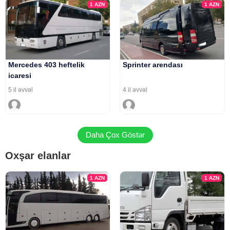
1
AZN
1
AZN
Mercedes 403 heftelik
Sprinter arendası
icaresi
5 il əvvəl
4 il əvvəl
Daha Çox Göstər
Oxşar elanlar
1
AZN
1
AZN