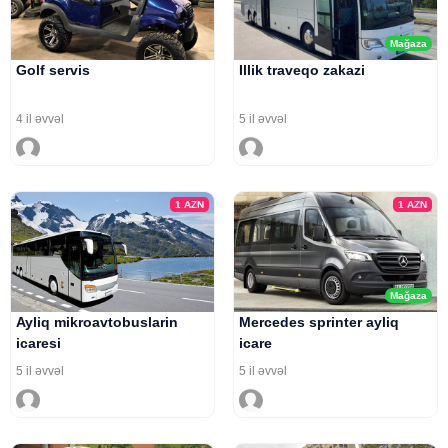
Mağaza
Golf servis
Illik traveqo zakazi
4 il əvvəl
5 il əvvəl
1
AZN
1
AZN
Mağaza
Ayliq mikroavtobuslarin
Mercedes sprinter ayliq
icaresi
icare
5 il əvvəl
5 il əvvəl