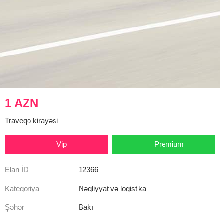
1 AZN
Traveqo kirayəsi
Vip
Premium
Elan İD
12366
Kateqoriya
Nəqliyyat və logistika
Şəhər
Bakı