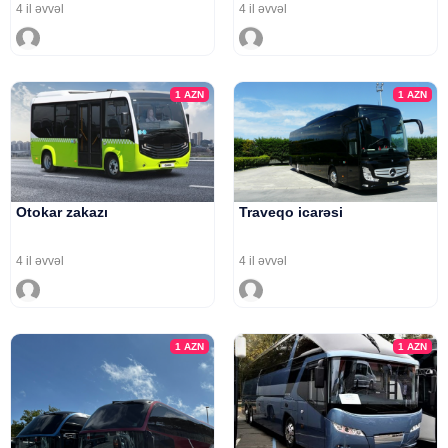
4 il əvvəl
4 il əvvəl
1
AZN
1
AZN
Otokar zakazı
Traveqo icarəsi
4 il əvvəl
4 il əvvəl
1
AZN
1
AZN