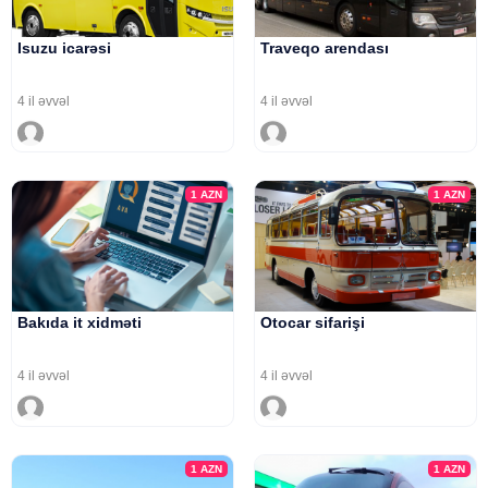
Isuzu icarəsi
Traveqo arendası
4 il əvvəl
4 il əvvəl
1
AZN
1
AZN
Bakıda it xidməti
Otocar sifarişi
4 il əvvəl
4 il əvvəl
1
AZN
1
AZN