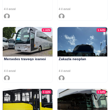
4 il əvvəl
4 il əvvəl
1
AZN
1
AZN
Mersedes traveqo icarəsi
Zakazla neoplan
4 il əvvəl
4 il əvvəl
1
AZN
1
AZN