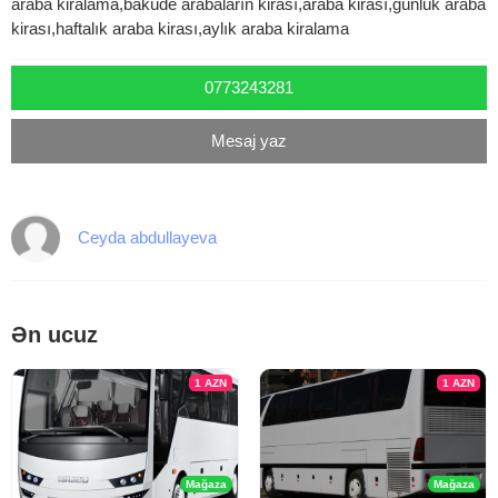
araba kiralama,baküde arabaların kirası,araba kirası,günlük araba
kirası,haftalık araba kirası,aylık araba kiralama
0773243281
Mesaj yaz
Ceyda abdullayeva
Ən ucuz
1
AZN
1
AZN
Mağaza
Mağaza