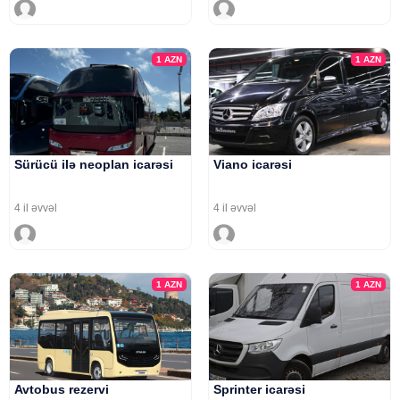
1
AZN
1
AZN
Sürücü ilə neoplan icarəsi
Viano icarəsi
4 il əvvəl
4 il əvvəl
1
AZN
1
AZN
Avtobus rezervi
Sprinter icarəsi