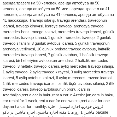
аренда травего на 50 человек, аренда автобуса на 50
человек, аренда автобуса на 50 мест, аренда травего на 41
человек, аренда автобуса на 41 человек, аренда автобуса на
41 пассажира, Traveqo sifarişi, travego arendasi, traveqonun
icarəsi, traveqo kirayəsi, icareye traveqo, arendaya travego,
mercedes-benz travego zakazi, mercedes traveqo icarəsi, günlük
mercedes traveqo icaresi, 1 gunluk mercedes traveqo, 2 gunluk
traveqo sifarishi, 3 günlük avtobus icaresi, 5 günlük traveqonun
arendaya verilmesi, 10 günlük prokata traveqo avtobus, həftəlik
mercedes traveqo icaresi, 7 günlük avtobus, 1 həftəlik traveqo
icaresi, bir hefteliyine avtobusun arendasi, 2 həftəlik mercedes
traveqo, 3 heftelik travego icaresi, ayliq mercedes traveqo sifarişi,
1 ayliq traveqo, 2 ayliq travego kirayesi, 3 ayliq mercedes travego
icaresi, 5 ayliq avtobus zakazi, 6 aylıq mercedes traveqo icarəsi,
1 illik mercedes traveqo icarəsi, bir illik üçün avtobus sifarişi, 2 illik
traveqo icaresi, traveqo avtobusunun bronu ,cars in
Azerbaijan,rent a car in baku,rent a car in Azerbaijan,cars in baku,
car rental for 1 week,rent a car for one weeks,rent a car for one
day,rent a car for monthly, فروش خودرو, اجاره اتومبیل, اجاره
ماشین 1 روزه, 1 هفته اجاره ماشین, اجاره ماشین در باکو,baküde