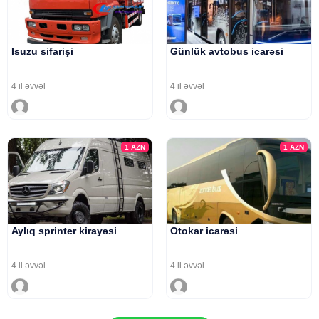
Isuzu sifarişi
Günlük avtobus icarəsi
4 il əvvəl
4 il əvvəl
1
AZN
1
AZN
Aylıq sprinter kirayəsi
Otokar icarəsi
4 il əvvəl
4 il əvvəl