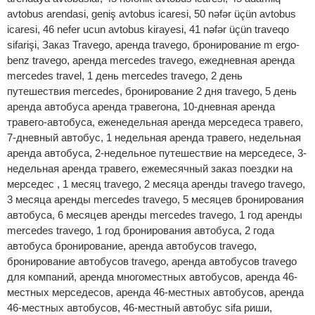
avtobus arendasi, geniş avtobus icaresi, 50 nəfər üçün avtobus
icaresi, 46 nefer ucun avtobus kirayesi, 41 nəfər üçün traveqo
sifarişi, Заказ Travego, аренда travego, бронирование m ergo-
benz travego, аренда mercedes travego, ежедневная аренда
mercedes travel, 1 день mercedes travego, 2 день
путешествия mercedes, бронирование 2 дня travego, 5 день
аренда автобуса аренда травегона, 10-дневная аренда
травего-автобуса, еженедельная аренда мерседеса травего,
7-дневный автобус, 1 недельная аренда травего, недельная
аренда автобуса, 2-недельное путешествие на мерседесе, 3-
недельная аренда травего, ежемесячный заказ поездки на
мерседес , 1 месяц travego, 2 месяца аренды travego travego,
3 месяца аренды mercedes travego, 5 месяцев бронирования
автобуса, 6 месяцев аренды mercedes travego, 1 год аренды
mercedes travego, 1 год бронирования автобуса, 2 года
автобуса бронирование, аренда автобусов travego,
бронирование автобусов travego, аренда автобусов travego
для компаний, аренда многоместных автобусов, аренда 46-
местных мерседесов, аренда 46-местных автобусов, аренда
46-местных автобусов, 46-местный автобус sifa риши,