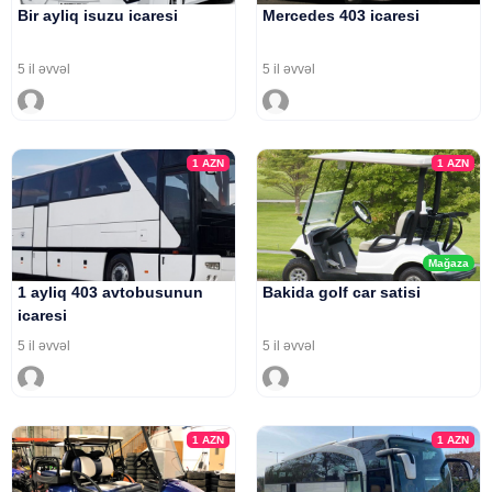
Bir ayliq isuzu icaresi
Mercedes 403 icaresi
5 il əvvəl
5 il əvvəl
1
AZN
1
AZN
Mağaza
1 ayliq 403 avtobusunun
Bakida golf car satisi
icaresi
5 il əvvəl
5 il əvvəl
1
AZN
1
AZN