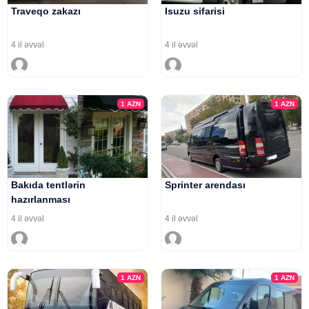
Traveqo zakazı
Isuzu sifarisi
4 il əvvəl
4 il əvvəl
1
AZN
1
AZN
Bakıda tentlərin
Sprinter arendası
hazırlanması
4 il əvvəl
4 il əvvəl
1
AZN
1
AZN