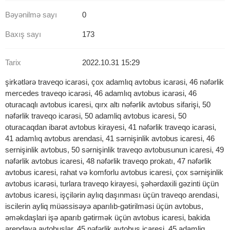
Bəyənilmə sayı
0
Baxış sayı
173
Tarix
2022.10.31 15:29
şirkətlərə traveqo icarəsi, çox adamlıq avtobus icarəsi, 46 nəfərlik
mercedes traveqo icarəsi, 46 adamlıq avtobus icarəsi, 46
oturacaqlı avtobus icaresi, qırx altı nəfərlik avtobus sifarişi, 50
nəfərlik traveqo icarəsi, 50 adamliq avtobus icaresi, 50
oturacaqdan ibarət avtobus kirayesi, 41 nəfərlik traveqo icarəsi,
41 adamlıq avtobus arendasi, 41 sərnişinlik avtobus icaresi, 46
sernişinlik avtobus, 50 sərnişinlik traveqo avtobusunun icaresi, 49
nəfərlik avtobus icaresi, 48 nəfərlik traveqo prokatı, 47 nəfərlik
avtobus icaresi, rahat və komforlu avtobus icaresi, çox sərnişinlik
avtobus icarəsi, turlara traveqo kirayesi, şəhərdaxili gəzinti üçün
avtobus icaresi, işçilərin aylıq daşınması üçün traveqo arendasi,
iscilerin ayliq müəssisəyə aparılıb-gətirilməsi üçün avtobus,
əməkdaşlari işə aparıb gətirmək üçün avtobus icaresi, bakida
arendaya avtobuslar, 45 nəfərlik avtobus icaresi, 45 adamliq