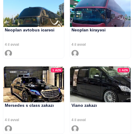
Neoplan avtobus icarəsi
Neoplan kirayəsi
4 il əvvəl
4 il əvvəl
1
AZN
1
AZN
Mersedes s class zakazı
Viano zakazı
4 il əvvəl
4 il əvvəl