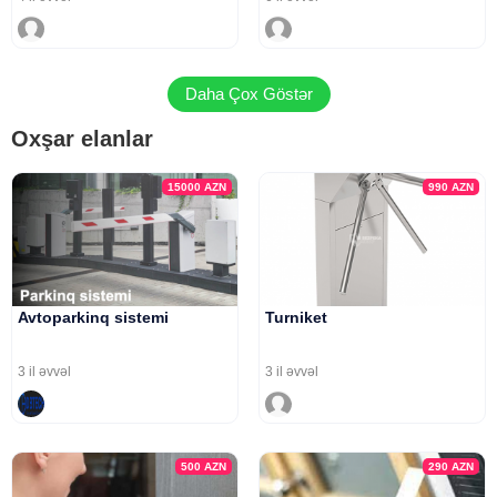
Daha Çox Göstər
Oxşar elanlar
15000
AZN
990
AZN
Avtoparkinq sistemi
Turniket
3 il əvvəl
3 il əvvəl
500
AZN
290
AZN