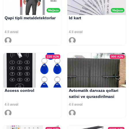
Mağaza
Mağaza
Qapi tipli metaldetektorlar
Id kart
4 il əvvəl
4 il əvvəl
220
AZN
900
AZN
Access control
Avtomatik darvaza qollari
satisi ve qurasdirilmasi
4 il əvvəl
4 il əvvəl