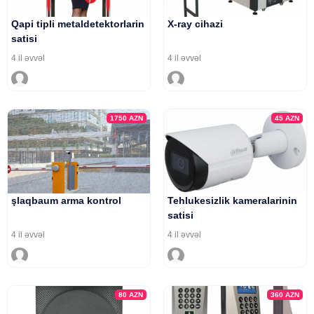
Qapi tipli metaldetektorlarin
X-ray cihazi
satisi
4 il əvvəl
4 il əvvəl
1750
AZN
45
AZN
şlaqbaum arma kontrol
Tehlukesizlik kameralarinin
satisi
4 il əvvəl
4 il əvvəl
80
AZN
360
AZN