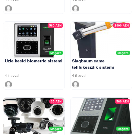
560
AZN
2400
AZN
Mağaza
Mağaza
Uzle kecid biometric sistemi
Slaqbaum came
tehlukesizlik sistemi
4 il əvvəl
4 il əvvəl
35
AZN
560
AZN
Mağaza
Mağaza