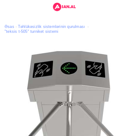
Əsas
Təhlükəsizlik sistemlərinin qurulması
"teksis t-505" turniket sistemi