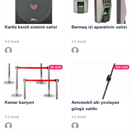
Kartla kecid sistemi satisi
Barmaq izi aparatinin satisi
4 il əvvəl
4 il əvvəl
80
AZN
320
AZN
Kəmər bariyeri
Avtomobil altı yoxlayan
güzgü satilir.
4 il əvvəl
4 il əvvəl