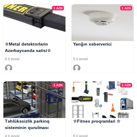
1
AZN
1
AZN
☆Metal detektorlarin
Yanğın xəbərverici
Azerbaycanda satisi☆
6 il əvvəl
5 il əvvəl
1
AZN
1
AZN
Təhlükəsizlik parkinq
☆Fitnes proqramlari ☆
sisteminin qurulması
4 il əvvəl
6 il əvvəl