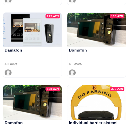
225
AZN
195
AZN
Damafon
Domofon
4 il əvvəl
4 il əvvəl
195
AZN
320
AZN
Domofon
Individual barrier sistemi