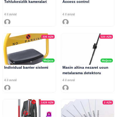
Tehlukesizlik kameralari
Access control
4 il əvvəl
4 il əvvəl
330
AZN
320
AZN
Mağaza
Mağaza
Individual barrier sistemi
Masin altina nezaret ucun
metalarama detektoru
4 il əvvəl
4 il əvvəl
1428
AZN
2
AZN