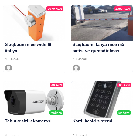
2970
AZN
2380
AZN
Slaqbaum nice wide l6
Slaqbaum italiya nice m5
italiya
satisi ve qurasdirilmasi
4 il əvvəl
4 il əvvəl
40
AZN
60
AZN
Mağaza
Mağaza
Tehlukesizlik kamerasi
Kartli kecid sistemi
4 il əvvəl
4 il əvvəl