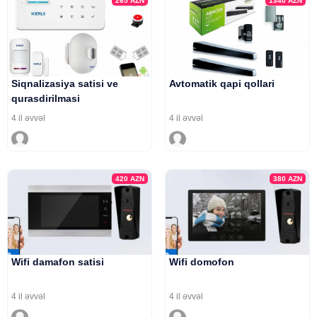
265
AZN
1340
AZN
Siqnalizasiya satisi ve
Avtomatik qapi qollari
qurasdirilmasi
4 il əvvəl
4 il əvvəl
420
AZN
380
AZN
Wifi damafon satisi
Wifi domofon
4 il əvvəl
4 il əvvəl