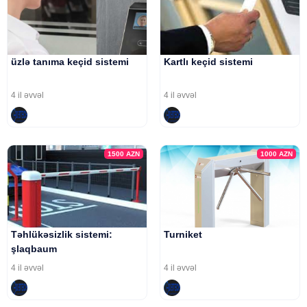
üzlə tanıma keçid sistemi
Kartlı keçid sistemi
4 il əvvəl
4 il əvvəl
1500
AZN
1000
AZN
Təhlükəsizlik sistemi:
Turniket
şlaqbaum
4 il əvvəl
4 il əvvəl