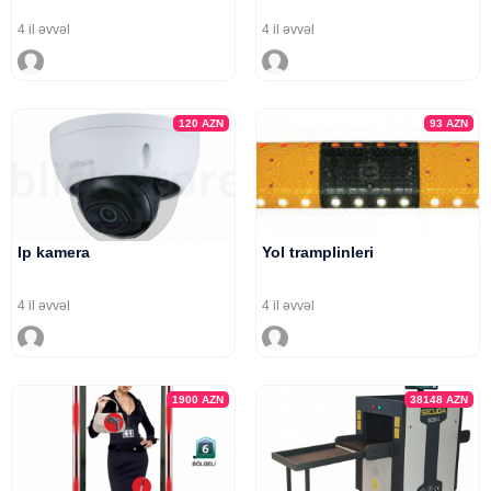
4 il əvvəl
4 il əvvəl
120
AZN
93
AZN
Ip kamera
Yol tramplinleri
4 il əvvəl
4 il əvvəl
1900
AZN
38148
AZN