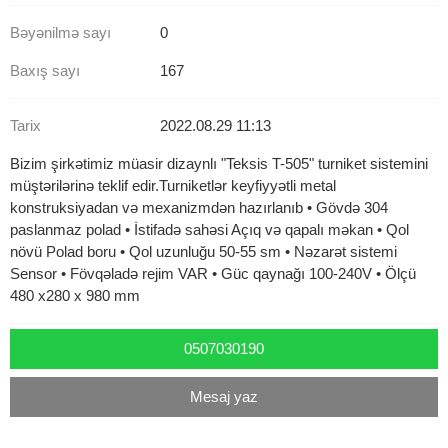
Bəyənilmə sayı
0
Baxış sayı
167
Tarix
2022.08.29 11:13
Bizim şirkətimiz müasir dizaynlı "Teksis T-505" turniket sistemini
müştərilərinə teklif edir.Turniketlər keyfiyyətli metal
konstruksiyadan və mexanizmdən hazırlanıb • Gövdə 304
paslanmaz polad • İstifadə sahəsi Açıq və qapalı məkan • Qol
növü Polad boru • Qol uzunluğu 50-55 sm • Nəzarət sistemi
Sensor • Fövqəladə rejim VAR • Güc qaynağı 100-240V • Ölçü
480 x280 x 980 mm
0507030190
Mesaj yaz