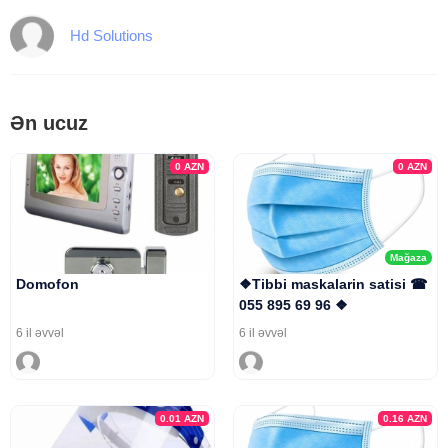
Hd Solutions
Ən ucuz
0
AZN
0
AZN
Mağaza
Domofon
❖Tibbi maskalarin satisi ☎
055 895 69 96 ❖
6 il əvvəl
6 il əvvəl
0.01
AZN
0.16
AZN