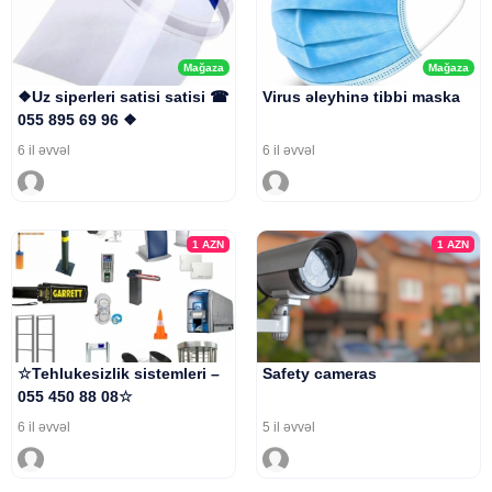
Mağaza
Mağaza
❖Uz siperleri satisi satisi ☎
Virus əleyhinə tibbi maska
055 895 69 96 ❖
6 il əvvəl
6 il əvvəl
1
AZN
1
AZN
☆Tehlukesizlik sistemleri –
Safety cameras
055 450 88 08☆
6 il əvvəl
5 il əvvəl