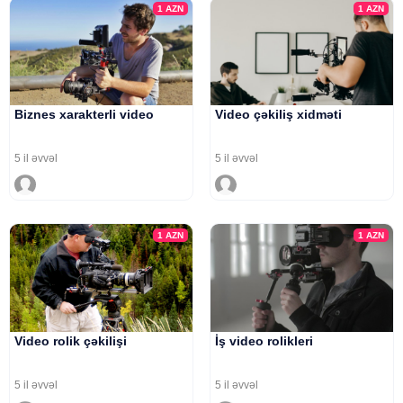
1
AZN
1
AZN
Biznes xarakterli video
Video çəkiliş xidməti
5 il əvvəl
5 il əvvəl
1
AZN
1
AZN
Video rolik çəkilişi
İş video rolikleri
5 il əvvəl
5 il əvvəl