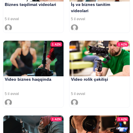
Biznes təqdimat videolari
İş və biznes tanitim
videolari
5 il əvvəl
5 il əvvəl
1
AZN
1
AZN
Video biznes haqqinda
Video rolik çəkilişi
5 il əvvəl
5 il əvvəl
1
AZN
1
AZN