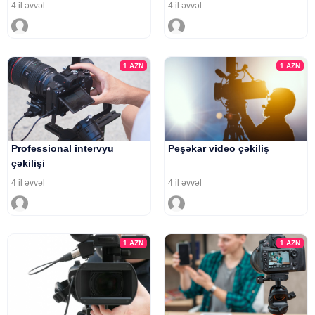
4 il əvvəl
4 il əvvəl
1
AZN
1
AZN
Professional intervyu
Peşəkar video çəkiliş
çəkilişi
4 il əvvəl
4 il əvvəl
1
AZN
1
AZN