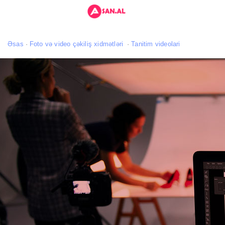
Əsas
Foto və video çəkiliş xidmətləri
Tanitim videolari