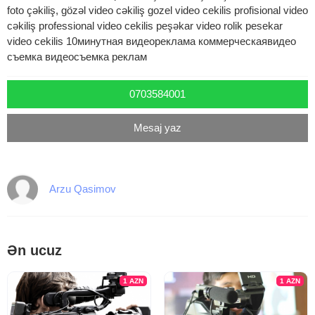
foto çəkiliş, gözəl video cəkiliş gozel video cekilis profisional video
cəkiliş professional video cekilis peşəkar video rolik pesekar
video cekilis 10минутная видеореклама коммерческаявидео
съемка видеосъемка реклам
0703584001
Mesaj yaz
Arzu Qasimov
Ən ucuz
1
AZN
1
AZN