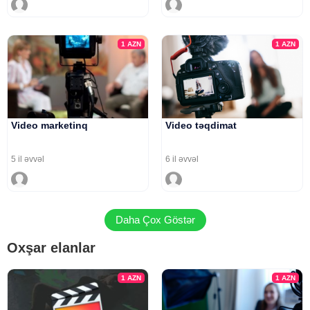
1
AZN
1
AZN
Video marketinq
Video təqdimat
5 il əvvəl
6 il əvvəl
Daha Çox Göstər
Oxşar elanlar
1
AZN
1
AZN