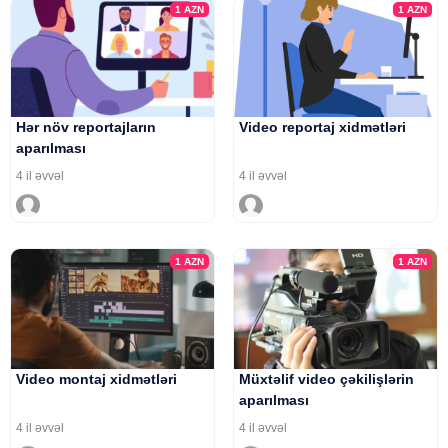
1
AZN
1
AZN
Hər növ reportajların
Video reportaj xidmətləri
aparılması
4 il əvvəl
4 il əvvəl
1
AZN
1
AZN
Video montaj xidmətləri
Müxtəlif video çəkilişlərin
aparılması
4 il əvvəl
4 il əvvəl