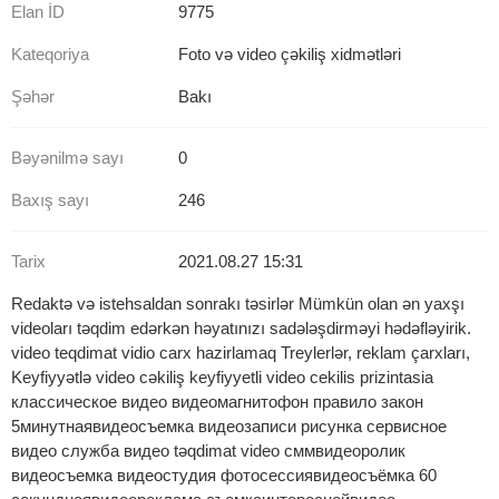
Elan İD
9775
Kateqoriya
Foto və video çəkiliş xidmətləri
Şəhər
Bakı
Bəyənilmə sayı
0
Baxış sayı
246
Tarix
2021.08.27 15:31
Redaktə və istehsaldan sonrakı təsirlər Mümkün olan ən yaxşı
videoları təqdim edərkən həyatınızı sadələşdirməyi hədəfləyirik.
video teqdimat vidio carx hazirlamaq Treylerlər, reklam çarxları,
Keyfiyyətlə video cəkiliş keyfiyyetli video cekilis prizintasia
классическое видео видеомагнитофон правило закон
5минутнаявидеосъемка видеозаписи рисунка сервисное
видео служба видео təqdimat video сммвидеоролик
видеосъемка видеостудия фотосессиявидеосъёмкa 60