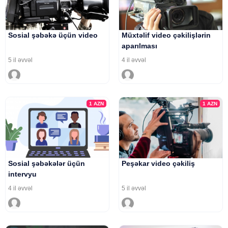
Sosial şəbəkə üçün video
Müxtəlif video çəkilişlərin
aparılması
5 il əvvəl
4 il əvvəl
1
AZN
1
AZN
Sosial şəbəkələr üçün
Peşəkar video çəkiliş
intervyu
4 il əvvəl
5 il əvvəl