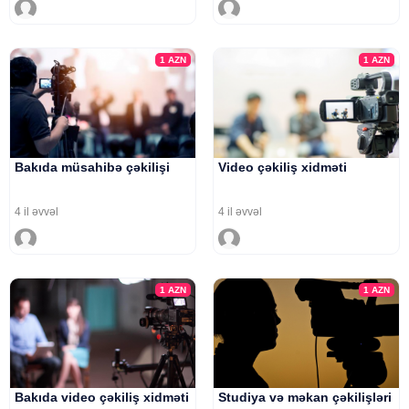
1
AZN
1
AZN
Bakıda müsahibə çəkilişi
Video çəkiliş xidməti
4 il əvvəl
4 il əvvəl
1
AZN
1
AZN
Bakıda video çəkiliş xidməti
Studiya və məkan çəkilişləri