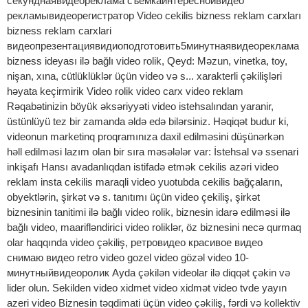
секунднаявидеореклама съемкаинтереснойвидео
рекламывидеорегистратор Video cekilis bizness reklam carxları
bizness reklam carxlari
видеопрезентациявидиоподготовить5минутнаявидеореклама
bizness ideyası ilə bağlı video rolik, Qeyd: Məzun, vinetka, toy,
nişan, xına, cütlüklüklər üçün video və s... xarakterli çəkilişləri
həyata keçirmirik Video rolik video carx video reklam
Rəqabətinizin böyük əksəriyyəti video istehsalından yaranir,
üstünlüyü tez bir zamanda əldə edə bilərsiniz. Həqiqət budur ki,
videonun marketinq proqramınıza daxil edilməsini düşünərkən
həll edilməsi lazım olan bir sıra məsələlər var: İstehsal və ssenari
inkişafı Hansı avadanlıqdan istifadə etmək cekilis azəri video
reklam insta cekilis maraqli video yuotubda cekilis bağçaların,
obyektlərin, şirkət və s. tanıtımı üçün video çekiliş, şirkət
biznesinin tanitimi ilə bağlı video rolik, biznesin idarə edilməsi ilə
bağlı video, maarifləndirici video roliklər, öz biznesini necə qurmaq
olar haqqında video çəkiliş, ретровидео красивое видео
снимаю видео retro video gozel video gözəl video 10-
минутныйвидеоролик Ayda çəkilən videolar ilə diqqət çəkin və
lider olun. Sekilden video xidmet video xidmət video tvde yayın
azeri video Biznesin təqdimati üçün video çəkiliş, fərdi və kollektiv