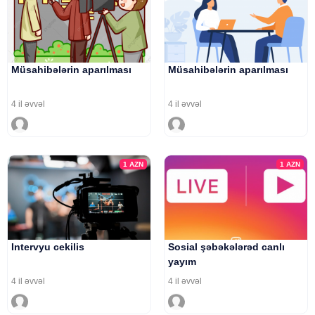
Müsahibələrin aparılması
Müsahibələrin aparılması
4 il əvvəl
4 il əvvəl
1
AZN
1
AZN
Intervyu cekilis
Sosial şəbəkələrəd canlı
yayım
4 il əvvəl
4 il əvvəl