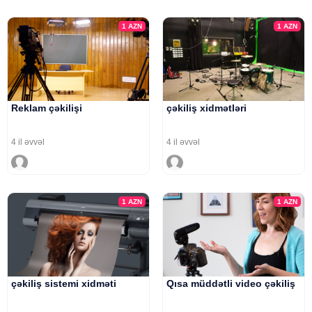
1
AZN
1
AZN
Reklam çəkilişi
çəkiliş xidmətləri
4 il əvvəl
4 il əvvəl
1
AZN
1
AZN
çəkiliş sistemi xidməti
Qısa müddətli video çəkiliş