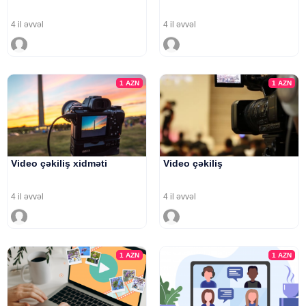
4 il əvvəl
4 il əvvəl
1
AZN
1
AZN
Video çəkiliş xidməti
Video çəkiliş
4 il əvvəl
4 il əvvəl
1
AZN
1
AZN