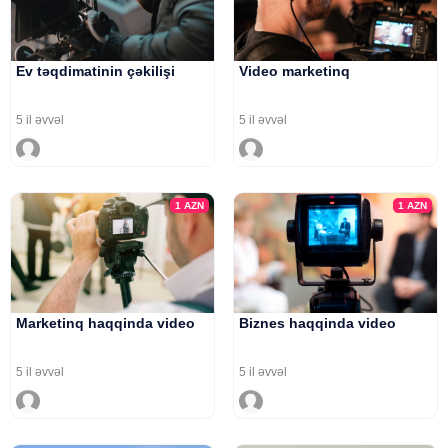
Ev təqdimatinin çəkilişi
Video marketinq
5 il əvvəl
5 il əvvəl
1
AZN
1
AZN
Marketinq haqqinda video
Biznes haqqinda video
5 il əvvəl
5 il əvvəl