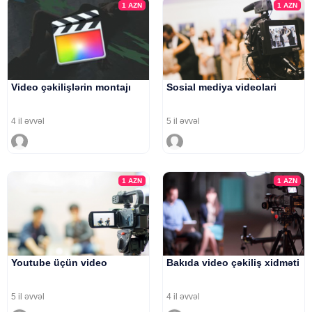
1
AZN
1
AZN
Video çəkilişlərin montajı
Sosial mediya videolari
4 il əvvəl
5 il əvvəl
1
AZN
1
AZN
Youtube üçün video
Bakıda video çəkiliş xidməti
5 il əvvəl
4 il əvvəl