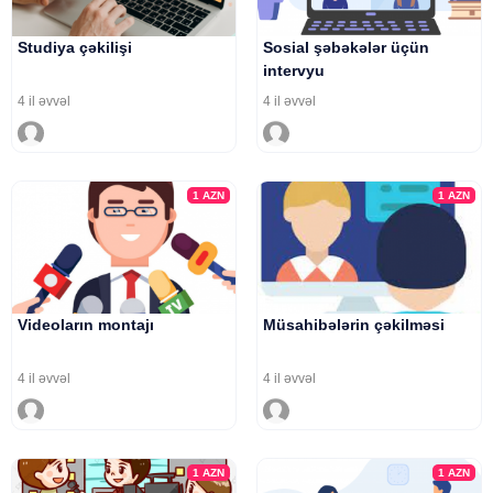
Studiya çəkilişi
Sosial şəbəkələr üçün
intervyu
4 il əvvəl
4 il əvvəl
1
AZN
1
AZN
Videoların montajı
Müsahibələrin çəkilməsi
4 il əvvəl
4 il əvvəl
1
AZN
1
AZN