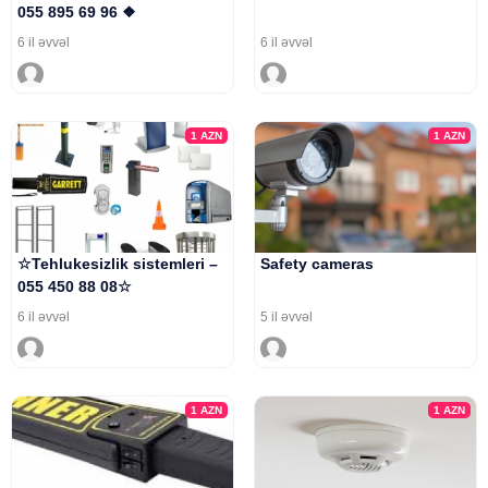
055 895 69 96 ❖
6 il əvvəl
6 il əvvəl
1
AZN
1
AZN
☆Tehlukesizlik sistemleri –
Safety cameras
055 450 88 08☆
6 il əvvəl
5 il əvvəl
1
AZN
1
AZN