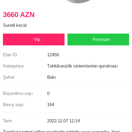
3660 AZN
Suretli kecid
Vip
Premium
Elan İD
12450
Kateqoriya
Təhlükəsizlik sistemlərinin qurulması
Şəhər
Bakı
Bəyənilmə sayı
0
Baxış sayı
164
Tarix
2022.11.07 12:14
Turniket kontrol edilen erazilerde istidafe ucun uygundur. Yeni