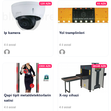
120
AZN
93
AZN
Ip kamera
Yol tramplinleri
4 il əvvəl
4 il əvvəl
1900
AZN
38148
AZN
Qapi tipli metaldetektorlarin
X-ray cihazi
satisi
4 il əvvəl
4 il əvvəl