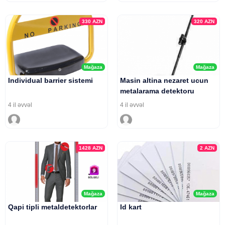
330
AZN
320
AZN
Mağaza
Mağaza
Individual barrier sistemi
Masin altina nezaret ucun
metalarama detektoru
4 il əvvəl
4 il əvvəl
1428
AZN
2
AZN
Mağaza
Mağaza
Qapi tipli metaldetektorlar
Id kart