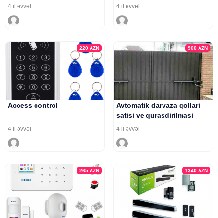
4 il əvvəl
4 il əvvəl
220
AZN
900
AZN
Access control
Avtomatik darvaza qollari
satisi ve qurasdirilmasi
4 il əvvəl
4 il əvvəl
265
AZN
1340
AZN