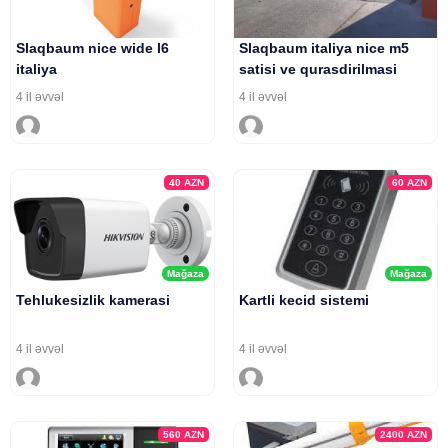
Slaqbaum nice wide l6
Slaqbaum italiya nice m5
italiya
satisi ve qurasdirilmasi
4 il əvvəl
4 il əvvəl
40
AZN
60
AZN
Mağaza
Mağaza
Tehlukesizlik kamerasi
Kartli kecid sistemi
4 il əvvəl
4 il əvvəl
560
AZN
2400
AZN