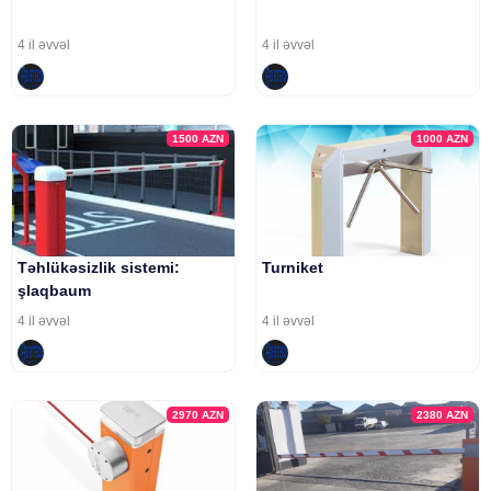
4 il əvvəl
4 il əvvəl
1500
AZN
1000
AZN
Təhlükəsizlik sistemi:
Turniket
şlaqbaum
4 il əvvəl
4 il əvvəl
2970
AZN
2380
AZN