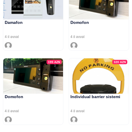
Damafon
Domofon
4 il əvvəl
4 il əvvəl
195
AZN
320
AZN
Domofon
Individual barrier sistemi
4 il əvvəl
4 il əvvəl