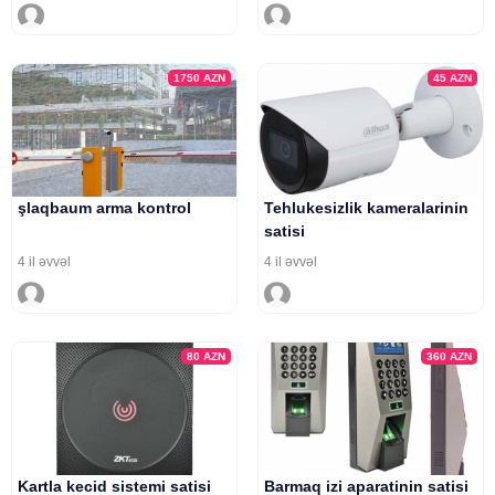
1750
AZN
45
AZN
şlaqbaum arma kontrol
Tehlukesizlik kameralarinin
satisi
4 il əvvəl
4 il əvvəl
80
AZN
360
AZN
Kartla kecid sistemi satisi
Barmaq izi aparatinin satisi