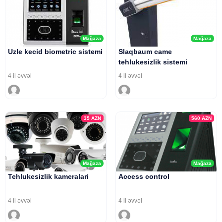
Mağaza
Mağaza
Uzle kecid biometric sistemi
Slaqbaum came
tehlukesizlik sistemi
4 il əvvəl
4 il əvvəl
35
AZN
560
AZN
Mağaza
Mağaza
Tehlukesizlik kameralari
Access control
4 il əvvəl
4 il əvvəl