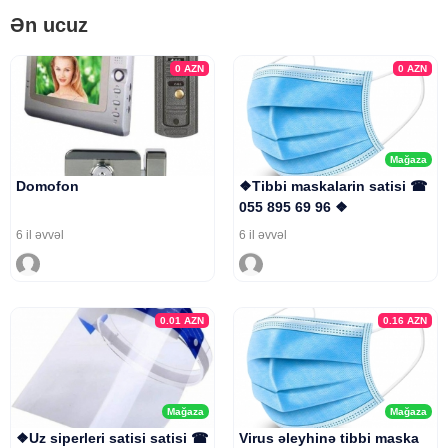
Ən ucuz
0
AZN
0
AZN
Mağaza
Domofon
❖Tibbi maskalarin satisi ☎
055 895 69 96 ❖
6 il əvvəl
6 il əvvəl
0.01
AZN
0.16
AZN
Mağaza
Mağaza
❖Uz siperleri satisi satisi ☎
Virus əleyhinə tibbi maska