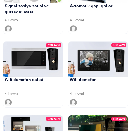
Siqnalizasiya satisi ve
Avtomatik qapi qollari
qurasdirilmasi
4 il əvvəl
4 il əvvəl
420
AZN
380
AZN
Wifi damafon satisi
Wifi domofon
4 il əvvəl
4 il əvvəl
225
AZN
195
AZN