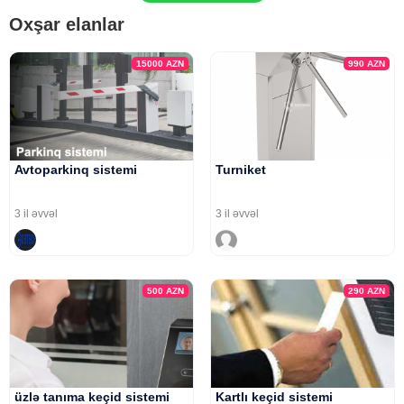
Oxşar elanlar
15000
AZN
990
AZN
Avtoparkinq sistemi
Turniket
3 il əvvəl
3 il əvvəl
500
AZN
290
AZN
üzlə tanıma keçid sistemi
Kartlı keçid sistemi