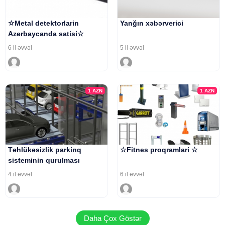
☆Metal detektorlarin
Yanğın xəbərverici
Azerbaycanda satisi☆
6 il əvvəl
5 il əvvəl
1
AZN
1
AZN
Təhlükəsizlik parkinq
☆Fitnes proqramlari ☆
sisteminin qurulması
4 il əvvəl
6 il əvvəl
Daha Çox Göstər