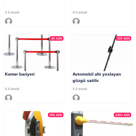
4 il əvvəl
4 il əvvəl
80
AZN
320
AZN
Kəmər bariyeri
Avtomobil altı yoxlayan
güzgü satilir.
4 il əvvəl
4 il əvvəl
350
AZN
2400
AZN