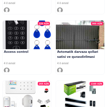
4 il əvvəl
4 il əvvəl
220
AZN
900
AZN
Access control
Avtomatik darvaza qollari
satisi ve qurasdirilmasi
4 il əvvəl
4 il əvvəl
265
AZN
1340
AZN