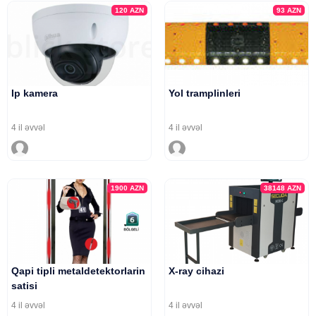
120
AZN
93
AZN
Ip kamera
Yol tramplinleri
4 il əvvəl
4 il əvvəl
1900
AZN
38148
AZN
Qapi tipli metaldetektorlarin
X-ray cihazi
satisi
4 il əvvəl
4 il əvvəl