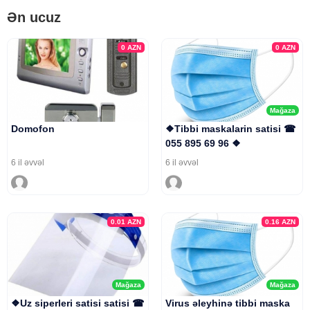
Ən ucuz
0
AZN
0
AZN
Mağaza
Domofon
❖Tibbi maskalarin satisi ☎
055 895 69 96 ❖
6 il əvvəl
6 il əvvəl
0.01
AZN
0.16
AZN
Mağaza
Mağaza
❖Uz siperleri satisi satisi ☎
Virus əleyhinə tibbi maska