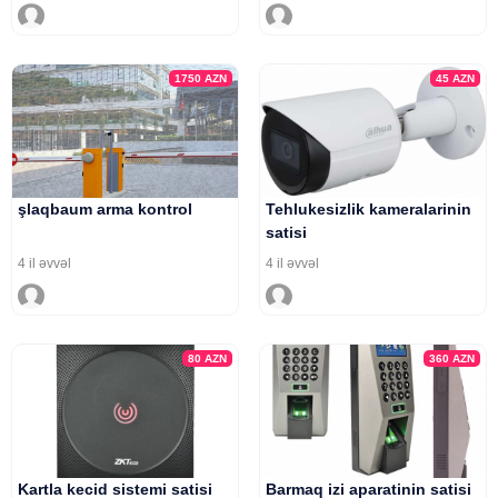
1750
AZN
45
AZN
şlaqbaum arma kontrol
Tehlukesizlik kameralarinin
satisi
4 il əvvəl
4 il əvvəl
80
AZN
360
AZN
Kartla kecid sistemi satisi
Barmaq izi aparatinin satisi