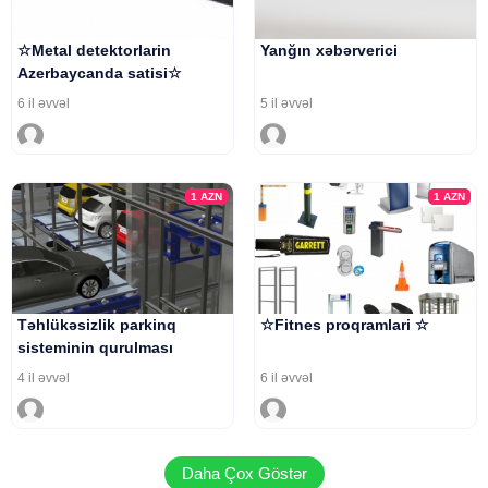
☆Metal detektorlarin
Yanğın xəbərverici
Azerbaycanda satisi☆
6 il əvvəl
5 il əvvəl
1
AZN
1
AZN
Təhlükəsizlik parkinq
☆Fitnes proqramlari ☆
sisteminin qurulması
4 il əvvəl
6 il əvvəl
Daha Çox Göstər