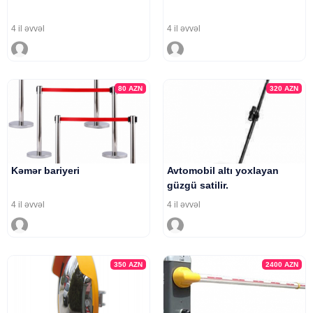
4 il əvvəl
4 il əvvəl
80
AZN
320
AZN
Kəmər bariyeri
Avtomobil altı yoxlayan
güzgü satilir.
4 il əvvəl
4 il əvvəl
350
AZN
2400
AZN