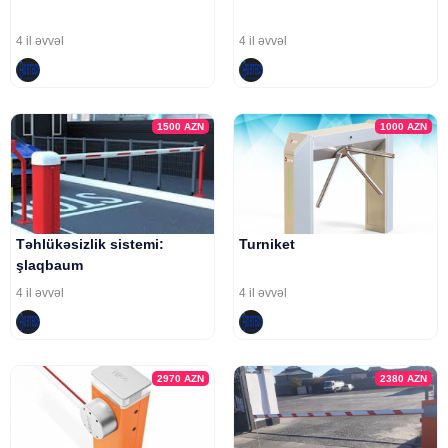
4 il əvvəl
4 il əvvəl
1500
AZN
1000
AZN
Təhlükəsizlik sistemi:
Turniket
şlaqbaum
4 il əvvəl
4 il əvvəl
2970
AZN
2380
AZN