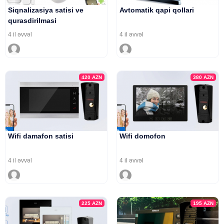
Siqnalizasiya satisi ve
Avtomatik qapi qollari
qurasdirilmasi
4 il əvvəl
4 il əvvəl
420
AZN
380
AZN
Wifi damafon satisi
Wifi domofon
4 il əvvəl
4 il əvvəl
225
AZN
195
AZN