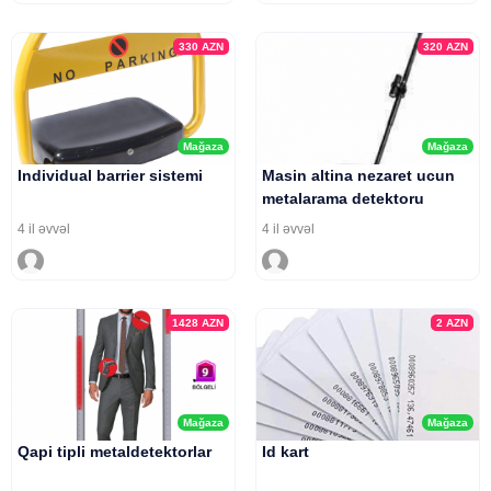
330
AZN
320
AZN
Mağaza
Mağaza
Individual barrier sistemi
Masin altina nezaret ucun
metalarama detektoru
4 il əvvəl
4 il əvvəl
1428
AZN
2
AZN
Mağaza
Mağaza
Qapi tipli metaldetektorlar
Id kart