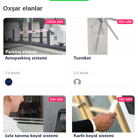
Oxşar elanlar
15000
AZN
990
AZN
Avtoparkinq sistemi
Turniket
3 il əvvəl
3 il əvvəl
500
AZN
290
AZN
üzlə tanıma keçid sistemi
Kartlı keçid sistemi