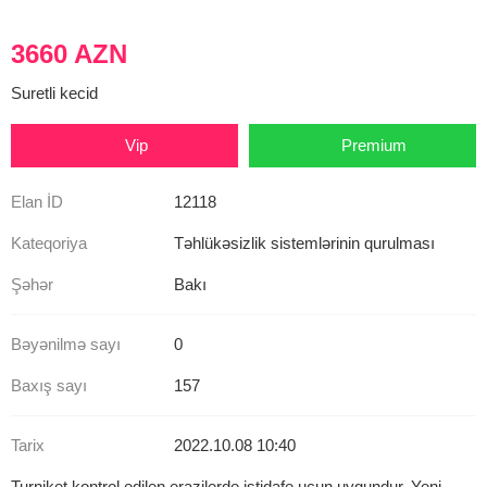
3660 AZN
Suretli kecid
Vip
Premium
Elan İD
12118
Kateqoriya
Təhlükəsizlik sistemlərinin qurulması
Şəhər
Bakı
Bəyənilmə sayı
0
Baxış sayı
157
Tarix
2022.10.08 10:40
Turniket kontrol edilen erazilerde istidafe ucun uygundur. Yeni