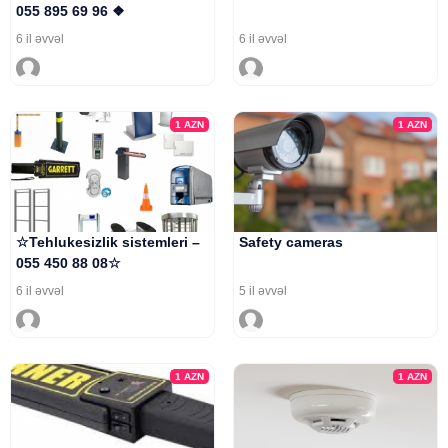
055 895 69 96 ❖
6 il əvvəl
6 il əvvəl
1
AZN
1
AZN
☆Tehlukesizlik sistemleri –
Safety cameras
055 450 88 08☆
6 il əvvəl
5 il əvvəl
1
AZN
1
AZN