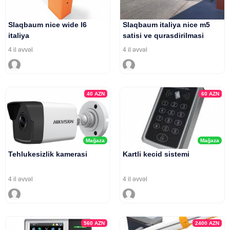
Slaqbaum nice wide l6
Slaqbaum italiya nice m5
italiya
satisi ve qurasdirilmasi
4 il əvvəl
4 il əvvəl
40
AZN
60
AZN
Mağaza
Mağaza
Tehlukesizlik kamerasi
Kartli kecid sistemi
4 il əvvəl
4 il əvvəl
560
AZN
2400
AZN