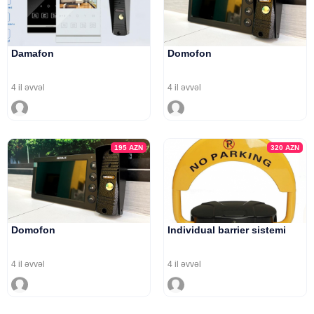
Damafon
Domofon
4 il əvvəl
4 il əvvəl
195
AZN
320
AZN
Domofon
Individual barrier sistemi
4 il əvvəl
4 il əvvəl