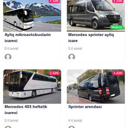
1
AZN
1
AZN
Mağaza
Ayliq mikroavtobuslarin
Mercedes sprinter ayliq
icaresi
icare
5 il əvvəl
5 il əvvəl
1
AZN
1
AZN
Mercedes 403 heftelik
Sprinter arendası
icaresi
5 il əvvəl
4 il əvvəl