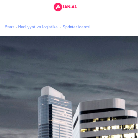
Əsas
Nəqliyyat və logistika
Sprinter icaresi