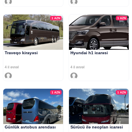
1
AZN
1
AZN
Traveqo kirayəsi
Hyundai h1 icarəsi
4 il əvvəl
4 il əvvəl
1
AZN
1
AZN
Günlük avtobus arendası
Sürücü ilə neoplan icarəsi