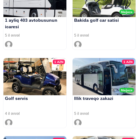
Mağaza
1 ayliq 403 avtobusunun
Bakida golf car satisi
icaresi
5 il əvvəl
5 il əvvəl
1
AZN
1
AZN
Mağaza
Golf servis
Illik traveqo zakazi
4 il əvvəl
5 il əvvəl