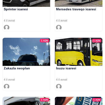
Sprinter icarəsi
Mersedes traveqo icarəsi
4 il əvvəl
4 il əvvəl
1
AZN
1
AZN
Zakazla neoplan
Isuzu icarəsi
4 il əvvəl
4 il əvvəl
1
AZN
1
AZN