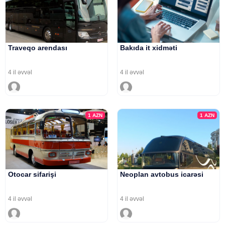
Traveqo arendası
Bakıda it xidməti
4 il əvvəl
4 il əvvəl
1
AZN
1
AZN
Otocar sifarişi
Neoplan avtobus icarəsi
4 il əvvəl
4 il əvvəl