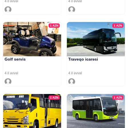
4 il əvvəl
4 il əvvəl
1
AZN
1
AZN
Golf servis
Traveqo icarəsi
4 il əvvəl
4 il əvvəl
1
AZN
1
AZN