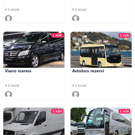
4 il əvvəl
4 il əvvəl
1
AZN
1
AZN
Viano icarəsi
Avtobus rezervi
4 il əvvəl
4 il əvvəl
1
AZN
1
AZN