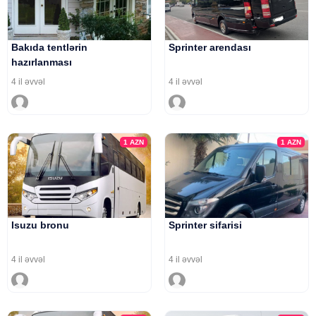
Bakıda tentlərin
Sprinter arendası
hazırlanması
4 il əvvəl
4 il əvvəl
1
AZN
1
AZN
Isuzu bronu
Sprinter sifarisi
4 il əvvəl
4 il əvvəl