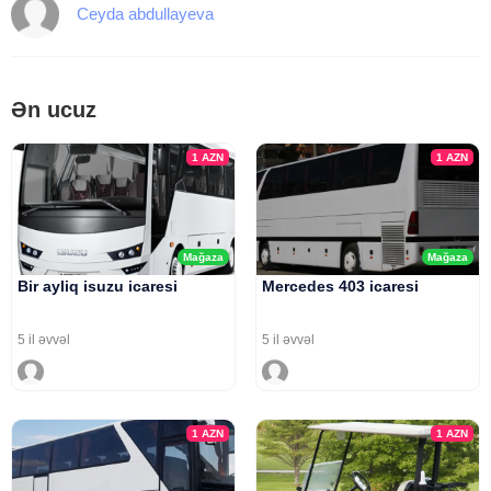
Ceyda abdullayeva
Ən ucuz
1
AZN
1
AZN
Mağaza
Mağaza
Bir ayliq isuzu icaresi
Mercedes 403 icaresi
5 il əvvəl
5 il əvvəl
1
AZN
1
AZN