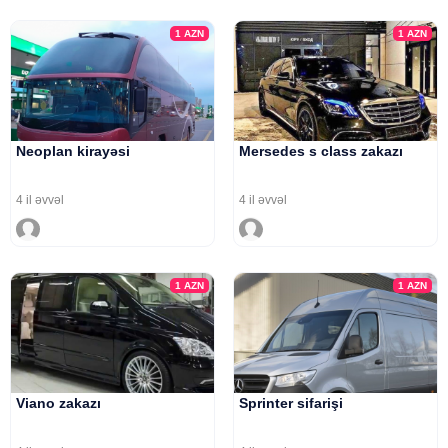
1
AZN
1
AZN
Neoplan kirayəsi
Mersedes s class zakazı
4 il əvvəl
4 il əvvəl
1
AZN
1
AZN
Viano zakazı
Sprinter sifarişi