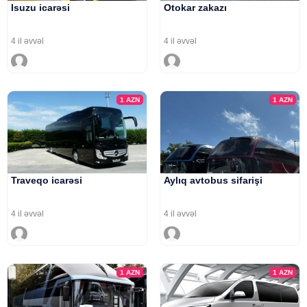
Isuzu icarəsi
Otokar zakazı
4 il əvvəl
4 il əvvəl
1
AZN
1
AZN
Traveqo icarəsi
Aylıq avtobus sifarişi
4 il əvvəl
4 il əvvəl
1
AZN
1
AZN