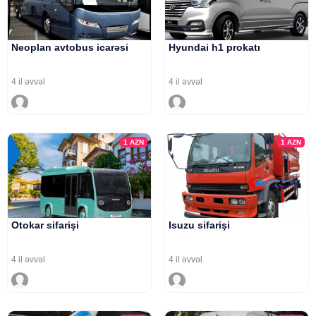
Neoplan avtobus icarəsi
Hyundai h1 prokatı
4 il əvvəl
4 il əvvəl
1
AZN
1
AZN
Otokar sifarişi
Isuzu sifarişi
4 il əvvəl
4 il əvvəl