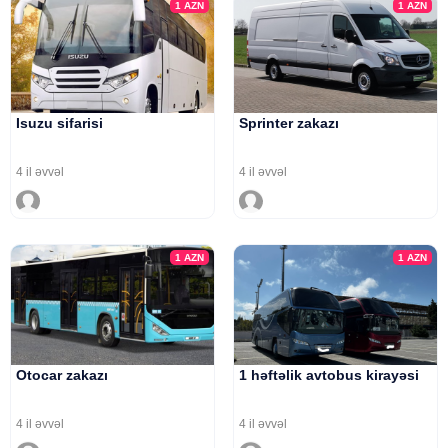
1
AZN
1
AZN
Isuzu sifarisi
Sprinter zakazı
4 il əvvəl
4 il əvvəl
1
AZN
1
AZN
Otocar zakazı
1 həftəlik avtobus kirayəsi
4 il əvvəl
4 il əvvəl