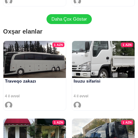
Daha Çox Göstər
Oxşar elanlar
1
AZN
1
AZN
Traveqo zakazı
Isuzu sifarisi
4 il əvvəl
4 il əvvəl
1
AZN
1
AZN