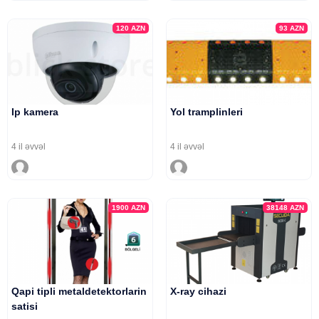
120
AZN
93
AZN
Ip kamera
Yol tramplinleri
4 il əvvəl
4 il əvvəl
1900
AZN
38148
AZN
Qapi tipli metaldetektorlarin
X-ray cihazi
satisi