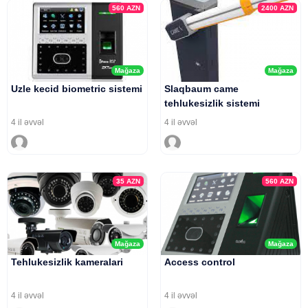
560
AZN
2400
AZN
Mağaza
Mağaza
Uzle kecid biometric sistemi
Slaqbaum came
tehlukesizlik sistemi
4 il əvvəl
4 il əvvəl
35
AZN
560
AZN
Mağaza
Mağaza
Tehlukesizlik kameralari
Access control
4 il əvvəl
4 il əvvəl