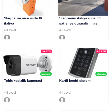
Slaqbaum nice wide l6
Slaqbaum italiya nice m5
italiya
satisi ve qurasdirilmasi
4 il əvvəl
4 il əvvəl
40
AZN
60
AZN
Mağaza
Mağaza
Tehlukesizlik kamerasi
Kartli kecid sistemi
4 il əvvəl
4 il əvvəl