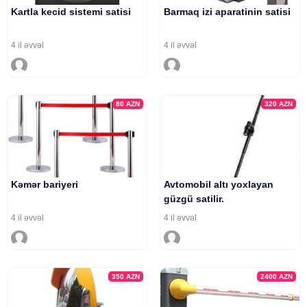
Kartla kecid sistemi satisi
Barmaq izi aparatinin satisi
4 il əvvəl
4 il əvvəl
80
AZN
320
AZN
Kəmər bariyeri
Avtomobil altı yoxlayan
güzgü satilir.
4 il əvvəl
4 il əvvəl
350
AZN
2400
AZN