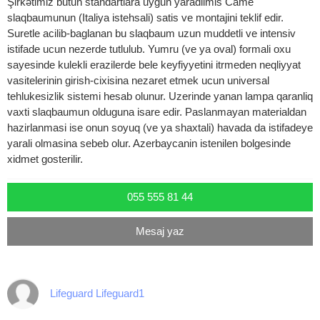
Şirkətimiz butun standartlara uygun yaradilmis Came
slaqbaumunun (Italiya istehsali) satis ve montajini teklif edir.
Suretle acilib-baglanan bu slaqbaum uzun muddetli ve intensiv
istifade ucun nezerde tutlulub. Yumru (ve ya oval) formali oxu
sayesinde kulekli erazilerde bele keyfiyyetini itrmeden neqliyyat
vasitelerinin girish-cixisina nezaret etmek ucun universal
tehlukesizlik sistemi hesab olunur. Uzerinde yanan lampa qaranliq
vaxti slaqbaumun olduguna isare edir. Paslanmayan materialdan
hazirlanmasi ise onun soyuq (ve ya shaxtali) havada da istifadeye
yarali olmasina sebeb olur. Azerbaycanin istenilen bolgesinde
xidmet gosterilir.
055 555 81 44
Mesaj yaz
Lifeguard Lifeguard1