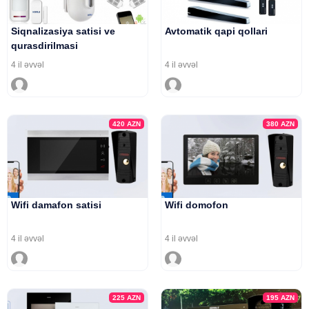
Siqnalizasiya satisi ve
Avtomatik qapi qollari
qurasdirilmasi
4 il əvvəl
4 il əvvəl
420
AZN
380
AZN
Wifi damafon satisi
Wifi domofon
4 il əvvəl
4 il əvvəl
225
AZN
195
AZN