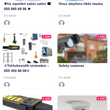
❖Uz siperleri satisi satisi ☎
Virus əleyhinə tibbi maska
055 895 69 96 ❖
6 il əvvəl
6 il əvvəl
1
AZN
1
AZN
☆Tehlukesizlik sistemleri –
Safety cameras
055 450 88 08☆
6 il əvvəl
5 il əvvəl
1
AZN
1
AZN