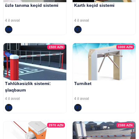
üzlə tanıma keçid sistemi
Kartlı keçid sistemi
4 il əvvəl
4 il əvvəl
1500
AZN
1000
AZN
Təhlükəsizlik sistemi:
Turniket
şlaqbaum
4 il əvvəl
4 il əvvəl
2970
AZN
2380
AZN