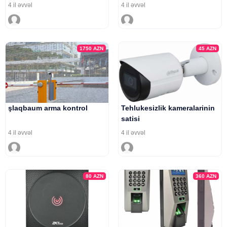
4 il əvvəl
4 il əvvəl
1750
AZN
45
AZN
şlaqbaum arma kontrol
Tehlukesizlik kameralarinin
satisi
4 il əvvəl
4 il əvvəl
80
AZN
360
AZN