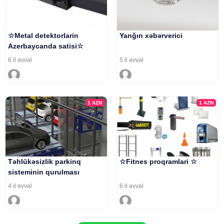
☆Metal detektorlarin
Yanğın xəbərverici
Azerbaycanda satisi☆
6 il əvvəl
5 il əvvəl
1
AZN
1
AZN
Təhlükəsizlik parkinq
☆Fitnes proqramlari ☆
sisteminin qurulması
4 il əvvəl
6 il əvvəl