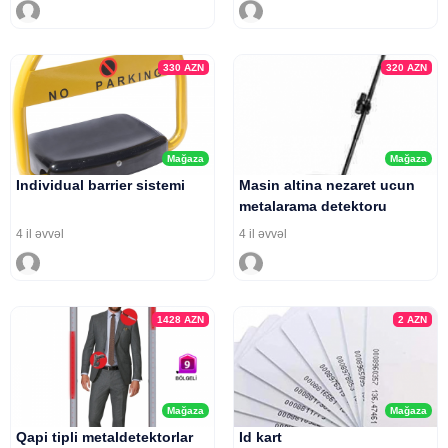
330
AZN
320
AZN
Mağaza
Mağaza
Individual barrier sistemi
Masin altina nezaret ucun
metalarama detektoru
4 il əvvəl
4 il əvvəl
1428
AZN
2
AZN
Mağaza
Mağaza
Qapi tipli metaldetektorlar
Id kart