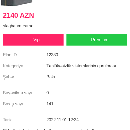
2140 AZN
şlaqbaum came
Vip
Premium
Elan İD
12380
Kateqoriya
Təhlükəsizlik sistemlərinin qurulması
Şəhər
Bakı
Bəyənilmə sayı
0
Baxış sayı
141
Tarix
2022.11.01 12:34