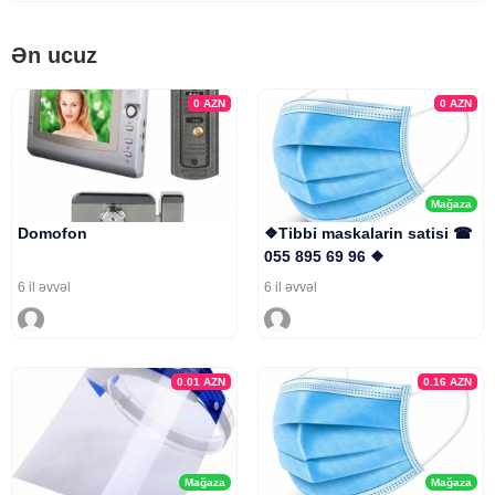
Ən ucuz
0
AZN
0
AZN
Mağaza
Domofon
❖Tibbi maskalarin satisi ☎
055 895 69 96 ❖
6 il əvvəl
6 il əvvəl
0.01
AZN
0.16
AZN
Mağaza
Mağaza