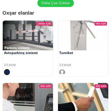
Daha Çox Göstər
Oxşar elanlar
15000
AZN
990
AZN
Avtoparkinq sistemi
Turniket
3 il əvvəl
3 il əvvəl
500
AZN
290
AZN