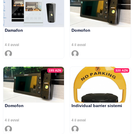
Damafon
Domofon
4 il əvvəl
4 il əvvəl
195
AZN
320
AZN
Domofon
Individual barrier sistemi
4 il əvvəl
4 il əvvəl