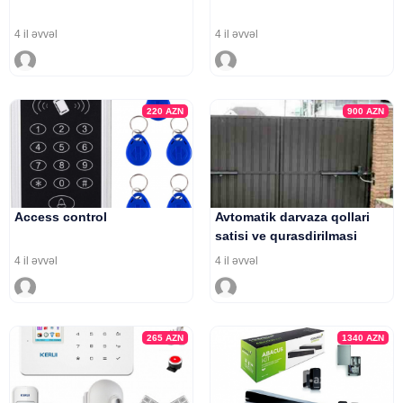
4 il əvvəl
4 il əvvəl
220
AZN
900
AZN
Access control
Avtomatik darvaza qollari
satisi ve qurasdirilmasi
4 il əvvəl
4 il əvvəl
265
AZN
1340
AZN