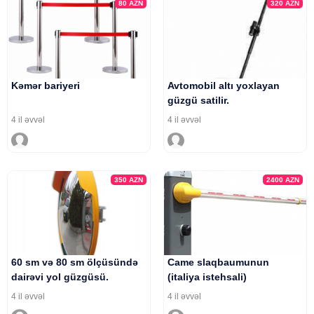
80
AZN
320
AZN
Kəmər bariyeri
Avtomobil altı yoxlayan
güzgü satilir.
4 il əvvəl
4 il əvvəl
350
AZN
2400
AZN
60 sm və 80 sm ölçüsündə
Came slaqbaumunun
dairəvi yol güzgüsü.
(italiya istehsali)
4 il əvvəl
4 il əvvəl