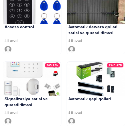
Access control
Avtomatik darvaza qollari
satisi ve qurasdirilmasi
4 il əvvəl
4 il əvvəl
265
AZN
1340
AZN
Siqnalizasiya satisi ve
Avtomatik qapi qollari
qurasdirilmasi
4 il əvvəl
4 il əvvəl