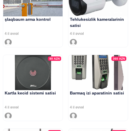
şlaqbaum arma kontrol
Tehlukesizlik kameralarinin
satisi
4 il əvvəl
4 il əvvəl
80
AZN
360
AZN
Kartla kecid sistemi satisi
Barmaq izi aparatinin satisi
4 il əvvəl
4 il əvvəl