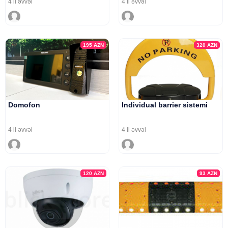
4 il əvvəl
4 il əvvəl
195
AZN
320
AZN
Domofon
Individual barrier sistemi
4 il əvvəl
4 il əvvəl
120
AZN
93
AZN