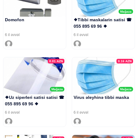
Mağaza
Domofon
❖Tibbi maskalarin satisi ☎
055 895 69 96 ❖
6 il əvvəl
6 il əvvəl
0.01
AZN
0.16
AZN
Mağaza
Mağaza
❖Uz siperleri satisi satisi ☎
Virus əleyhinə tibbi maska
055 895 69 96 ❖
6 il əvvəl
6 il əvvəl