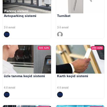
Avtoparkinq sistemi
Turniket
3 il əvvəl
3 il əvvəl
500
AZN
290
AZN
üzlə tanıma keçid sistemi
Kartlı keçid sistemi
4 il əvvəl
4 il əvvəl