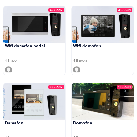
420
AZN
380
AZN
Wifi damafon satisi
Wifi domofon
4 il əvvəl
4 il əvvəl
225
AZN
195
AZN
Damafon
Domofon