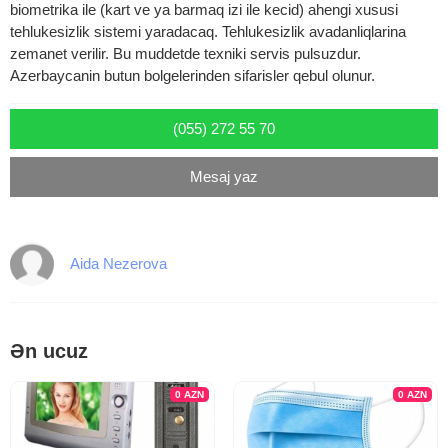
biometrika ile (kart ve ya barmaq izi ile kecid) ahengi xususi
tehlukesizlik sistemi yaradacaq. Tehlukesizlik avadanliqlarina
zemanet verilir. Bu muddetde texniki servis pulsuzdur.
Azerbaycanin butun bolgelerinden sifarisler qebul olunur.
(055) 272 55 70
Mesaj yaz
Aida Nezerova
Ən ucuz
0
AZN
0
AZN