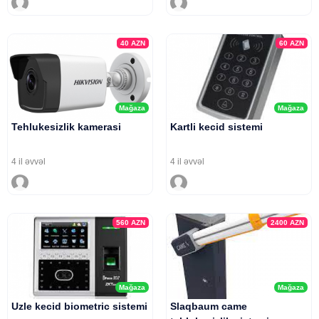
40
AZN
60
AZN
Mağaza
Mağaza
Tehlukesizlik kamerasi
Kartli kecid sistemi
4 il əvvəl
4 il əvvəl
560
AZN
2400
AZN
Mağaza
Mağaza
Uzle kecid biometric sistemi
Slaqbaum came