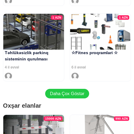
1
AZN
1
AZN
Təhlükəsizlik parkinq
☆Fitnes proqramlari ☆
sisteminin qurulması
4 il əvvəl
6 il əvvəl
Daha Çox Göstər
Oxşar elanlar
15000
AZN
990
AZN