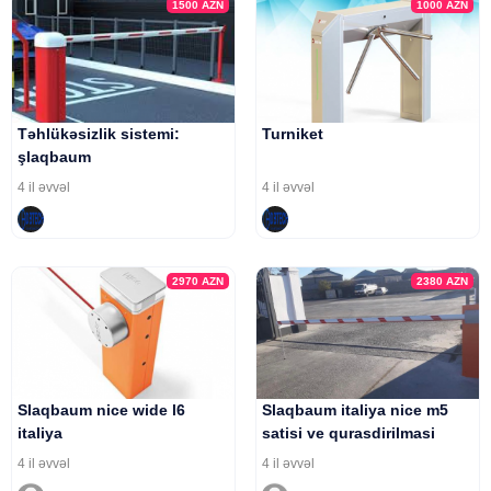
1500
AZN
1000
AZN
Təhlükəsizlik sistemi:
Turniket
şlaqbaum
4 il əvvəl
4 il əvvəl
2970
AZN
2380
AZN
Slaqbaum nice wide l6
Slaqbaum italiya nice m5
italiya
satisi ve qurasdirilmasi
4 il əvvəl
4 il əvvəl