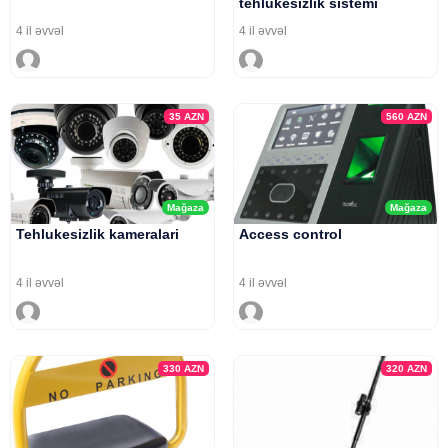
tehlukesizlik sistemi
4 il əvvəl
4 il əvvəl
35
AZN
560
AZN
Mağaza
Mağaza
Tehlukesizlik kameralari
Access control
4 il əvvəl
4 il əvvəl
330
AZN
320
AZN