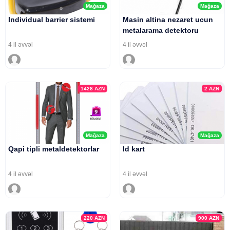
Mağaza
Mağaza
Individual barrier sistemi
Masin altina nezaret ucun
metalarama detektoru
4 il əvvəl
4 il əvvəl
1428
AZN
2
AZN
Mağaza
Mağaza
Qapi tipli metaldetektorlar
Id kart
4 il əvvəl
4 il əvvəl
220
AZN
900
AZN