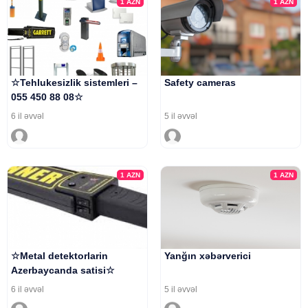
1
AZN
1
AZN
☆Tehlukesizlik sistemleri –
Safety cameras
055 450 88 08☆
6 il əvvəl
5 il əvvəl
1
AZN
1
AZN
☆Metal detektorlarin
Yanğın xəbərverici
Azerbaycanda satisi☆
6 il əvvəl
5 il əvvəl