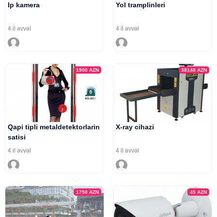
Ip kamera
Yol tramplinleri
4 il əvvəl
4 il əvvəl
1900
AZN
38148
AZN
Qapi tipli metaldetektorlarin
X-ray cihazi
satisi
4 il əvvəl
4 il əvvəl
1750
AZN
45
AZN