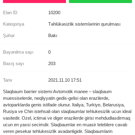
Elan İD
10200
Kateqoriya
Təhlükəsizlik sistemlərinin qurulması
Şəhər
Bakı
Bəyənilmə sayı
0
Baxış sayı
203
Tarix
2021.11.10 17:51
Slaqbaum barrier sistemi Avtomotik manee – slaqbaum
muessiselerde, neqliyyatin gedis-gelisi olan erazilerde,
avtoparklarda genis istifade olunur. Italiya, Turkiye, Belarusiya,
Rusiya ve Chin istehsali olan slaqbaumlar tehlukesizlik ucun ideal
vasitedir. Ozel, ictimai ve diger erazilerde girisi mehdudlasdirmaq
ucun en yaxsi secimdir. Slaqbaumlar en muasir teleblere cavab
veren pesekar tehlukesizlik avadanligidir. Slaqbaumlarin