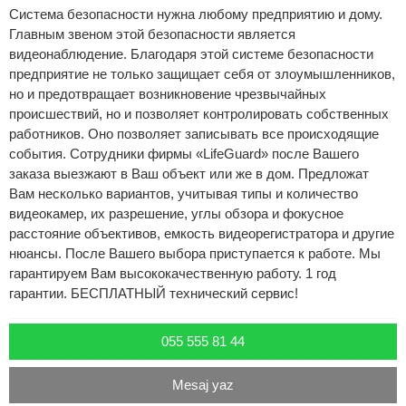
Система безопасности нужна любому предприятию и дому.
Главным звеном этой безопасности является
видеонаблюдение. Благодаря этой системе безопасности
предприятие не только защищает себя от злоумышленников,
но и предотвращает возникновение чрезвычайных
происшествий, но и позволяет контролировать собственных
работников. Оно позволяет записывать все происходящие
события. Сотрудники фирмы «LifeGuard» после Вашего
заказа выезжают в Ваш объект или же в дом. Предложат
Вам несколько вариантов, учитывая типы и количество
видеокамер, их разрешение, углы обзора и фокусное
расстояние объективов, емкость видеорегистратора и другие
нюансы. После Вашего выбора приступается к работе. Мы
гарантируем Вам высококачественную работу. 1 год
гарантии. БЕСПЛАТНЫЙ технический сервис!
055 555 81 44
Mesaj yaz