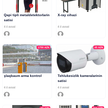
Qapi tipli metaldetektorlarin
X-ray cihazi
satisi
4 il əvvəl
4 il əvvəl
1750
AZN
45
AZN
şlaqbaum arma kontrol
Tehlukesizlik kameralarinin
satisi
4 il əvvəl
4 il əvvəl