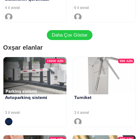
4 il əvvəl
6 il əvvəl
Daha Çox Göstər
Oxşar elanlar
15000
AZN
990
AZN
Avtoparkinq sistemi
Turniket
3 il əvvəl
3 il əvvəl