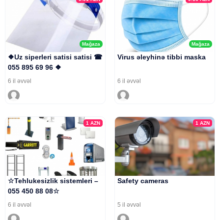
Mağaza
Mağaza
❖Uz siperleri satisi satisi ☎
Virus əleyhinə tibbi maska
055 895 69 96 ❖
6 il əvvəl
6 il əvvəl
1
AZN
1
AZN
☆Tehlukesizlik sistemleri –
Safety cameras
055 450 88 08☆
6 il əvvəl
5 il əvvəl