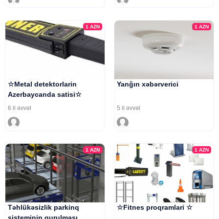
1
AZN
1
AZN
☆Metal detektorlarin
Yanğın xəbərverici
Azerbaycanda satisi☆
6 il əvvəl
5 il əvvəl
1
AZN
1
AZN
Təhlükəsizlik parkinq
☆Fitnes proqramlari ☆
sisteminin qurulması