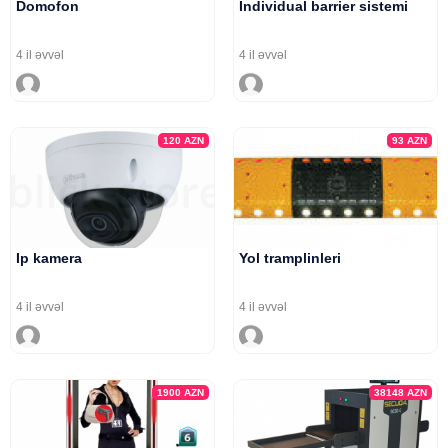
Domofon
Individual barrier sistemi
4 il əvvəl
4 il əvvəl
120
AZN
93
AZN
Ip kamera
Yol tramplinleri
4 il əvvəl
4 il əvvəl
1900
AZN
38148
AZN