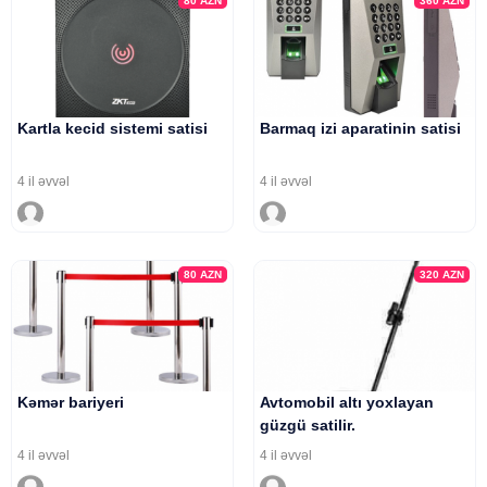
80
AZN
360
AZN
Kartla kecid sistemi satisi
Barmaq izi aparatinin satisi
4 il əvvəl
4 il əvvəl
80
AZN
320
AZN
Kəmər bariyeri
Avtomobil altı yoxlayan
güzgü satilir.
4 il əvvəl
4 il əvvəl