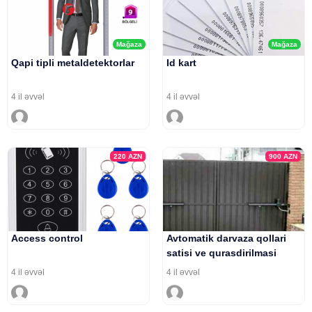
Mağaza
Mağaza
Qapi tipli metaldetektorlar
Id kart
4 il əvvəl
4 il əvvəl
220
AZN
900
AZN
Access control
Avtomatik darvaza qollari
satisi ve qurasdirilmasi
4 il əvvəl
4 il əvvəl