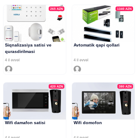
265
AZN
1340
AZN
Siqnalizasiya satisi ve
Avtomatik qapi qollari
qurasdirilmasi
4 il əvvəl
4 il əvvəl
420
AZN
380
AZN
Wifi damafon satisi
Wifi domofon
4 il əvvəl
4 il əvvəl