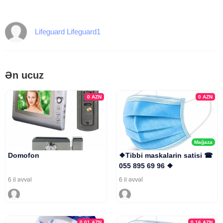
Lifeguard Lifeguard1
Ən ucuz
0
AZN
0
AZN
Mağaza
Domofon
❖Tibbi maskalarin satisi ☎
055 895 69 96 ❖
6 il əvvəl
6 il əvvəl
0.01
AZN
0.16
AZN