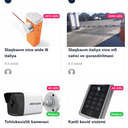
2970
AZN
2380
AZN
Slaqbaum nice wide l6
Slaqbaum italiya nice m5
italiya
satisi ve qurasdirilmasi
4 il əvvəl
4 il əvvəl
40
AZN
60
AZN
Mağaza
Mağaza
Tehlukesizlik kamerasi
Kartli kecid sistemi