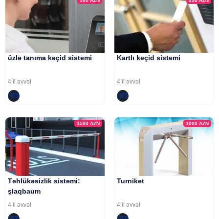
500
AZN
290
AZN
üzlə tanıma keçid sistemi
Kartlı keçid sistemi
4 il əvvəl
4 il əvvəl
1500
AZN
1000
AZN
Təhlükəsizlik sistemi:
Turniket
şlaqbaum
4 il əvvəl
4 il əvvəl