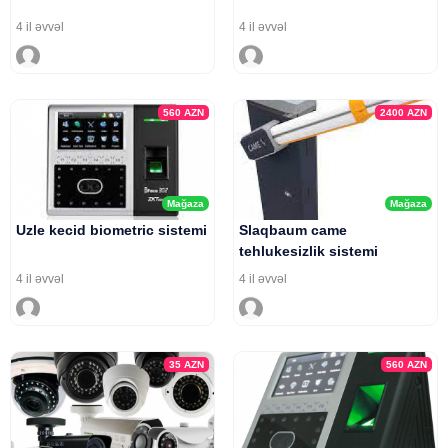
4 il əvvəl
4 il əvvəl
560
AZN
2400
AZN
Mağaza
Mağaza
Uzle kecid biometric sistemi
Slaqbaum came
tehlukesizlik sistemi
4 il əvvəl
4 il əvvəl
35
AZN
560
AZN