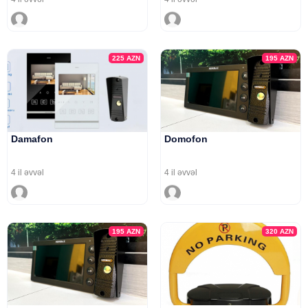
225
AZN
195
AZN
Damafon
Domofon
4 il əvvəl
4 il əvvəl
195
AZN
320
AZN