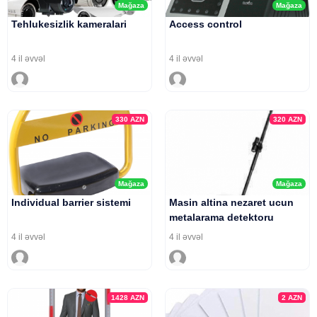
Mağaza
Mağaza
Tehlukesizlik kameralari
Access control
4 il əvvəl
4 il əvvəl
330
AZN
320
AZN
Mağaza
Mağaza
Individual barrier sistemi
Masin altina nezaret ucun
metalarama detektoru
4 il əvvəl
4 il əvvəl
1428
AZN
2
AZN