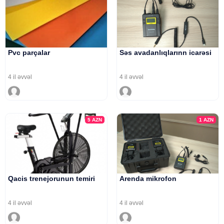
Pvc parçalar
Səs avadanlıqlarınn icarəsi
4 il əvvəl
4 il əvvəl
5
AZN
1
AZN
Qacis trenejorunun temiri
Arenda mikrofon
4 il əvvəl
4 il əvvəl