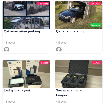
320
AZN
196
AZN
Mağaza
Qatlanan şüşə parkinq
Qatlanan parkinq
4 il əvvəl
4 il əvvəl
1
AZN
1
AZN
Led işıq kirayəsi
Səs avadanlıqlarının
kirayəsi
4 il əvvəl
4 il əvvəl