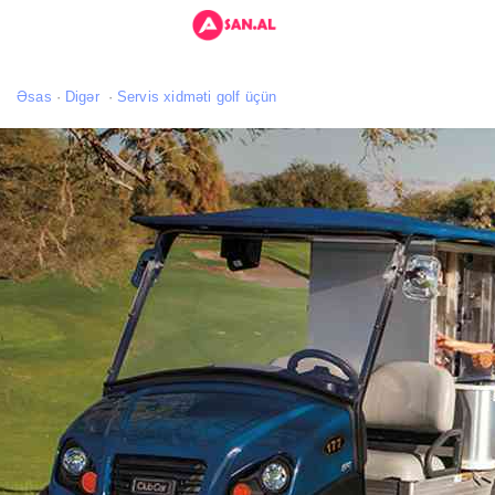
Əsas
Digər
Servis xidməti golf üçün