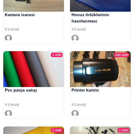
Kamera icarəsi
Hovuz örtüklərinin
hazırlanması
4 il əvvəl
4 il əvvəl
1
AZN
630
AZN
Pvc parça satışı
Printer kartric
4 il əvvəl
4 il əvvəl
1
AZN
1
AZN