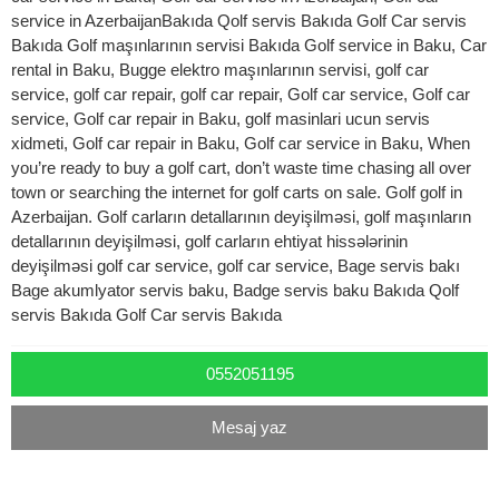
service in AzerbaijanBakıda Qolf servis Bakıda Golf Car servis
Bakıda Golf maşınlarının servisi Bakıda Golf service in Baku, Car
rental in Baku, Bugge elektro maşınlarının servisi, golf car
service, golf car repair, golf car repair, Golf car service, Golf car
service, Golf car repair in Baku, golf masinlari ucun servis
xidmeti, Golf car repair in Baku, Golf car service in Baku, When
you’re ready to buy a golf cart, don’t waste time chasing all over
town or searching the internet for golf carts on sale. Golf golf in
Azerbaijan. Golf carların detallarının deyişilməsi, golf maşınların
detallarının deyişilməsi, golf carların ehtiyat hissələrinin
deyişilməsi golf car service, golf car service, Bage servis bakı
Bage akumlyator servis baku, Badge servis baku Bakıda Qolf
servis Bakıda Golf Car servis Bakıda
0552051195
Mesaj yaz