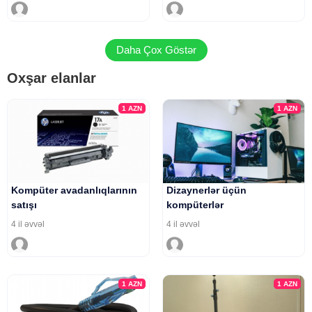
Daha Çox Göstər
Oxşar elanlar
1
AZN
1
AZN
Kompüter avadanlıqlarının
Dizaynerlər üçün
satışı
kompüterlər
4 il əvvəl
4 il əvvəl
1
AZN
1
AZN