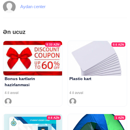
Aydan center
Ən ucuz
0.33
AZN
0.6
AZN
Bonus kartlarin
Plastic kart
hazirlanmasi
4 il əvvəl
4 il əvvəl
0.6
AZN
1
AZN