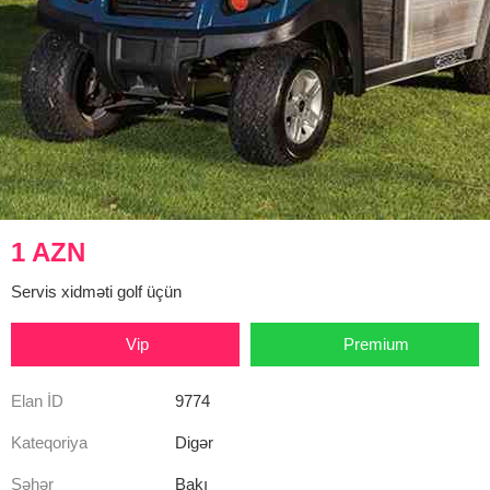
1 AZN
Servis xidməti golf üçün
Vip
Premium
Elan İD
9774
Kateqoriya
Digər
Şəhər
Bakı