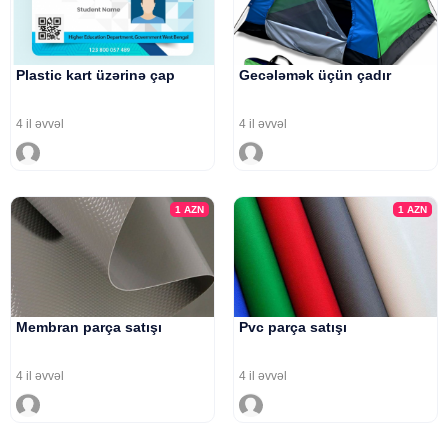
Plastic kart üzərinə çap
Gecələmək üçün çadır
4 il əvvəl
4 il əvvəl
1
AZN
1
AZN
Membran parça satışı
Pvc parça satışı
4 il əvvəl
4 il əvvəl