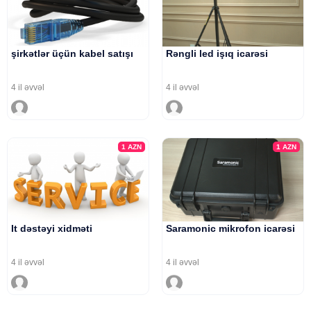
şirkətlər üçün kabel satışı
Rəngli led işıq icarəsi
4 il əvvəl
4 il əvvəl
1
AZN
1
AZN
It dəstəyi xidməti
Saramonic mikrofon icarəsi
4 il əvvəl
4 il əvvəl