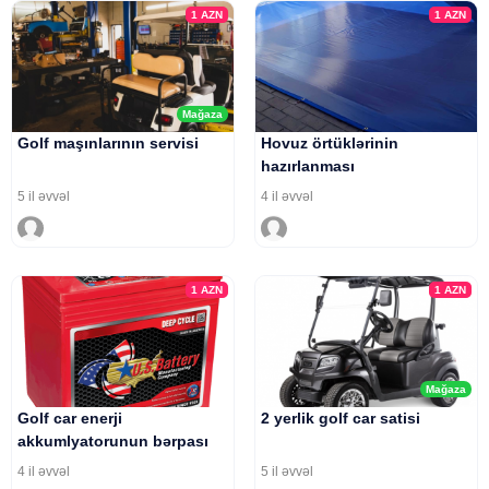
1
AZN
1
AZN
Mağaza
Golf maşınlarının servisi
Hovuz örtüklərinin
hazırlanması
5 il əvvəl
4 il əvvəl
1
AZN
1
AZN
Mağaza
Golf car enerji
2 yerlik golf car satisi
akkumlyatorunun bərpası
4 il əvvəl
5 il əvvəl