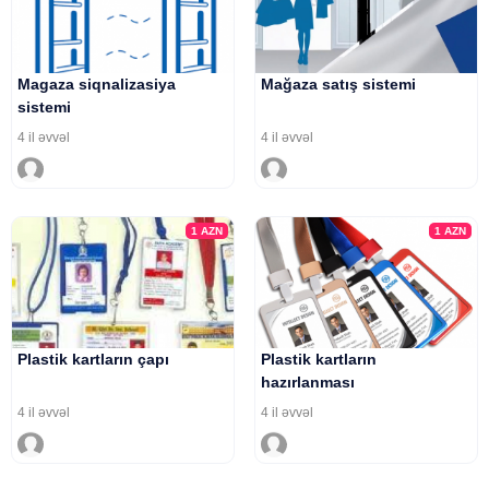
Magaza siqnalizasiya
Mağaza satış sistemi
sistemi
4 il əvvəl
4 il əvvəl
1
AZN
1
AZN
Plastik kartların çapı
Plastik kartların
hazırlanması
4 il əvvəl
4 il əvvəl