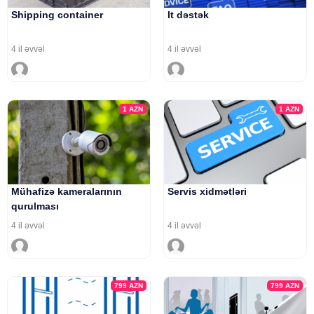
Shipping container
It dəstək
4 il əvvəl
4 il əvvəl
1
AZN
1
AZN
Mühafizə kameralarının
Servis xidmətləri
qurulması
4 il əvvəl
4 il əvvəl
799
AZN
799
AZN