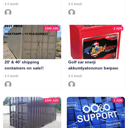
4 il əvvəl
4 il əvvəl
1500
AZN
1
AZN
20' & 40' shipping
Golf car enerji
containers on sale!!
akkumlyatorunun bərpası
whatsapp +1 514 6126237
4 il əvvəl
4 il əvvəl
2000
AZN
1
AZN