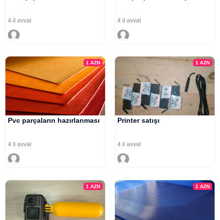
4 il əvvəl
4 il əvvəl
1
AZN
1
AZN
Pvc parçaların hazırlanması
Printer satışı
4 il əvvəl
4 il əvvəl
1
AZN
1
AZN