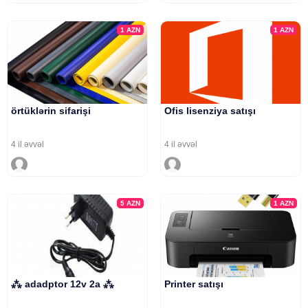
1
AZN
1
AZN
örtüklərin sifarişi
Ofis lisenziya satışı
4 il əvvəl
4 il əvvəl
5
AZN
1
AZN
⁂ adadptor 12v 2a ⁂
Printer satışı