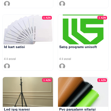
1
AZN
1
AZN
Id kart satisi
Satış proqramı unisoft
4 il əvvəl
4 il əvvəl
1
AZN
1
AZN
Led işıq icarəsi
Pvc parçaların sifarişi