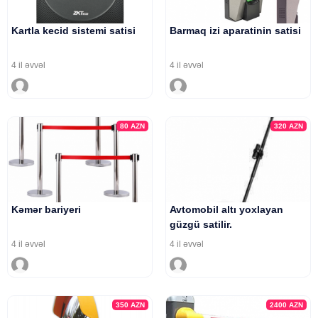
Kartla kecid sistemi satisi
Barmaq izi aparatinin satisi
4 il əvvəl
4 il əvvəl
80
AZN
320
AZN
Kəmər bariyeri
Avtomobil altı yoxlayan
güzgü satilir.
4 il əvvəl
4 il əvvəl
350
AZN
2400
AZN