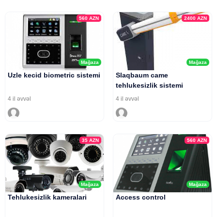
560
AZN
2400
AZN
Mağaza
Mağaza
Uzle kecid biometric sistemi
Slaqbaum came
tehlukesizlik sistemi
4 il əvvəl
4 il əvvəl
35
AZN
560
AZN
Mağaza
Mağaza
Tehlukesizlik kameralari
Access control