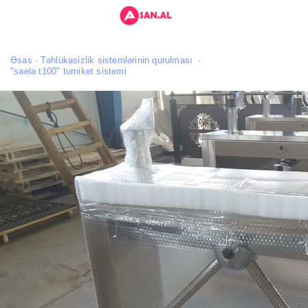
Əsas
Təhlükəsizlik sistemlərinin qurulması
"saela t100" turniket sistemi