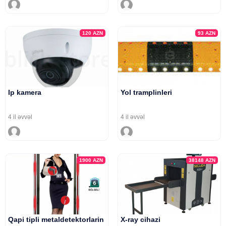
120
AZN
93
AZN
Ip kamera
Yol tramplinleri
4 il əvvəl
4 il əvvəl
1900
AZN
38148
AZN
Qapi tipli metaldetektorlarin
X-ray cihazi