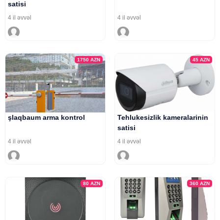
satisi
4 il əvvəl
4 il əvvəl
1750
AZN
45
AZN
şlaqbaum arma kontrol
Tehlukesizlik kameralarinin
satisi
4 il əvvəl
4 il əvvəl
80
AZN
360
AZN