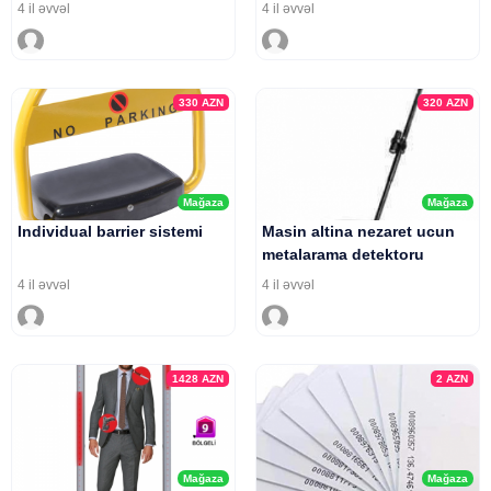
4 il əvvəl
4 il əvvəl
330
AZN
320
AZN
Mağaza
Mağaza
Individual barrier sistemi
Masin altina nezaret ucun
metalarama detektoru
4 il əvvəl
4 il əvvəl
1428
AZN
2
AZN
Mağaza
Mağaza