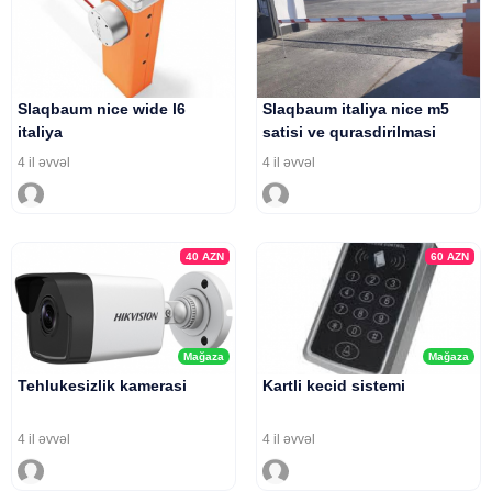
Slaqbaum nice wide l6
Slaqbaum italiya nice m5
italiya
satisi ve qurasdirilmasi
4 il əvvəl
4 il əvvəl
40
AZN
60
AZN
Mağaza
Mağaza
Tehlukesizlik kamerasi
Kartli kecid sistemi
4 il əvvəl
4 il əvvəl