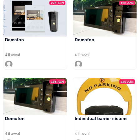
225
AZN
195
AZN
Damafon
Domofon
4 il əvvəl
4 il əvvəl
195
AZN
320
AZN
Domofon
Individual barrier sistemi
4 il əvvəl
4 il əvvəl