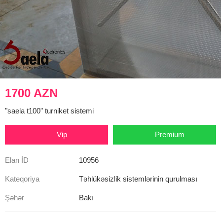
1700 AZN
"saela t100" turniket sistemi
Vip
Premium
Elan İD
10956
Kateqoriya
Təhlükəsizlik sistemlərinin qurulması
Şəhər
Bakı