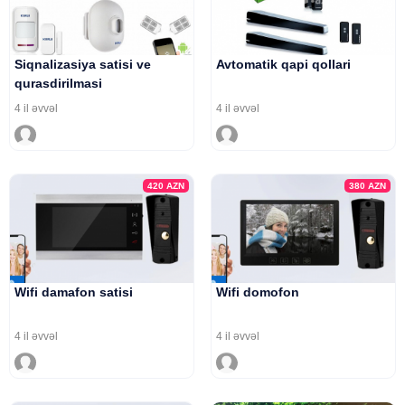
Siqnalizasiya satisi ve
Avtomatik qapi qollari
qurasdirilmasi
4 il əvvəl
4 il əvvəl
420
AZN
380
AZN
Wifi damafon satisi
Wifi domofon
4 il əvvəl
4 il əvvəl