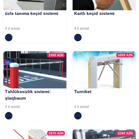
üzlə tanıma keçid sistemi
Kartlı keçid sistemi
4 il əvvəl
4 il əvvəl
1500
AZN
1000
AZN
Təhlükəsizlik sistemi:
Turniket
şlaqbaum
4 il əvvəl
4 il əvvəl
2970
AZN
2380
AZN