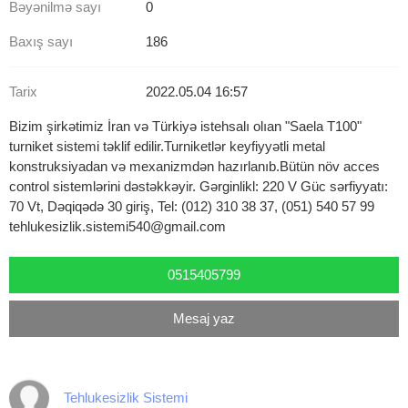
Bəyənilmə sayı
0
Baxış sayı
186
Tarix
2022.05.04 16:57
Bizim şirkətimiz İran və Türkiyə istehsalı olıan "Saela T100"
turniket sistemi təklif edilir.Turniketlər keyfiyyətli metal
konstruksiyadan və mexanizmdən hazırlanıb.Bütün növ acces
control sistemlərini dəstəkkəyir. Gərginlikl: 220 V Güc sərfiyyatı:
70 Vt, Dəqiqədə 30 giriş, Tel: (012) 310 38 37, (051) 540 57 99
tehlukesizlik.sistemi540@gmail.com
0515405799
Mesaj yaz
Tehlukesizlik Sistemi