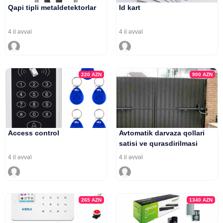
Qapi tipli metaldetektorlar
Id kart
4 il əvvəl
4 il əvvəl
220
AZN
900
AZN
Access control
Avtomatik darvaza qollari
satisi ve qurasdirilmasi
4 il əvvəl
4 il əvvəl
265
AZN
1340
AZN