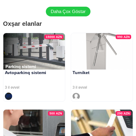
Daha Çox Göstər
Oxşar elanlar
15000
AZN
990
AZN
Avtoparkinq sistemi
Turniket
3 il əvvəl
3 il əvvəl
500
AZN
290
AZN