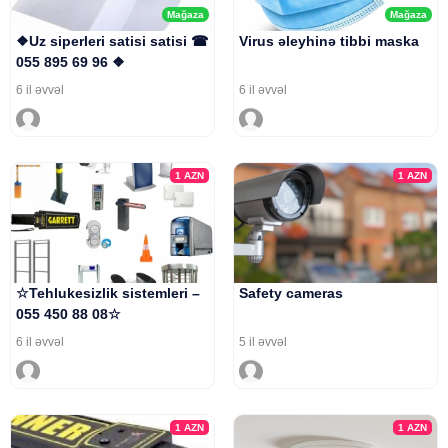
Mağaza
Mağaza
❖Uz siperleri satisi satisi ☎
Virus əleyhinə tibbi maska
055 895 69 96 ❖
6 il əvvəl
6 il əvvəl
1
AZN
1
AZN
☆Tehlukesizlik sistemleri –
Safety cameras
055 450 88 08☆
6 il əvvəl
5 il əvvəl
1
AZN
1
AZN