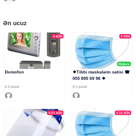
Ən ucuz
0
AZN
0
AZN
Mağaza
Domofon
❖Tibbi maskalarin satisi ☎
055 895 69 96 ❖
6 il əvvəl
6 il əvvəl
0.01
AZN
0.16
AZN