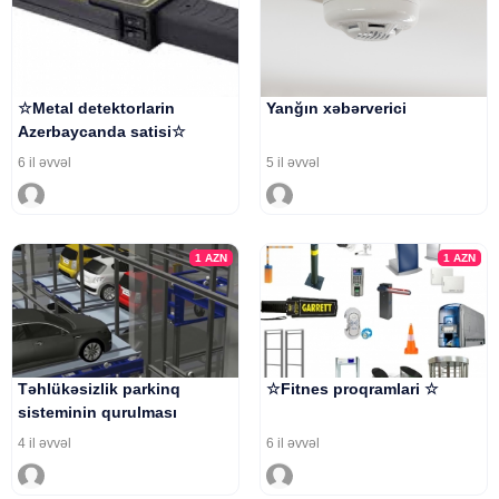
☆Metal detektorlarin
Yanğın xəbərverici
Azerbaycanda satisi☆
6 il əvvəl
5 il əvvəl
1
AZN
1
AZN
Təhlükəsizlik parkinq
☆Fitnes proqramlari ☆
sisteminin qurulması
4 il əvvəl
6 il əvvəl