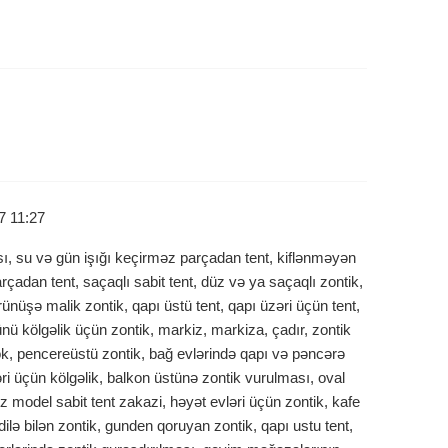
7 11:27
sı, su və gün işığı keçirməz parçadan tent, kiflənməyən
rçadan tent, saçaqlı sabit tent, düz və ya saçaqlı zontik,
ünüşə malik zontik, qapı üstü tent, qapı üzəri üçün tent,
 kölgəlik üçün zontik, markiz, markiza, çadır, zontik
rok, pencereüstü zontik, bağ evlərində qapı və pəncərə
əri üçün kölgəlik, balkon üstünə zontik vurulması, oval
ız model sabit tent zakazi, həyət evləri üçün zontik, kafe
ilə bilən zontik, gunden qoruyan zontik, qapı ustu tent,