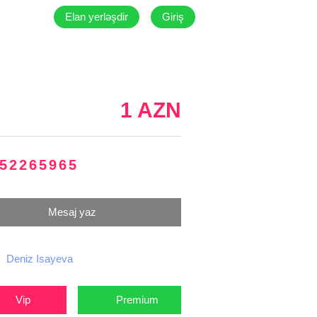
Elan yerləşdir
Giriş
1 AZN
52265965
Mesaj yaz
Deniz Isayeva
Vip
Premium