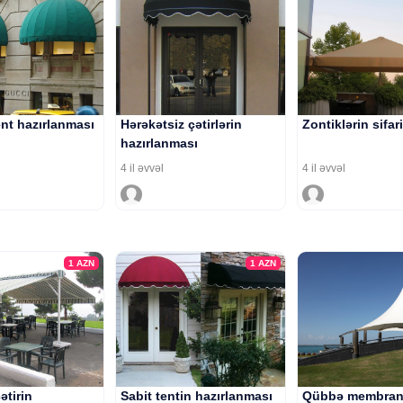
ent hazırlanması
Hərəkətsiz çətirlərin
Zontiklərin sifari
hazırlanması
4 il əvvəl
4 il əvvəl
1
AZN
1
AZN
ətirin
Sabit tentin hazırlanması
Qübbə membra