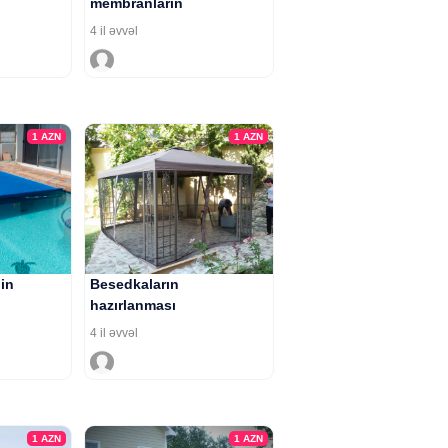
membranların
hazırlanması
4 il əvvəl
1
AZN
1
AZN
in
Besedkaların
hazırlanması
4 il əvvəl
1
AZN
1
AZN