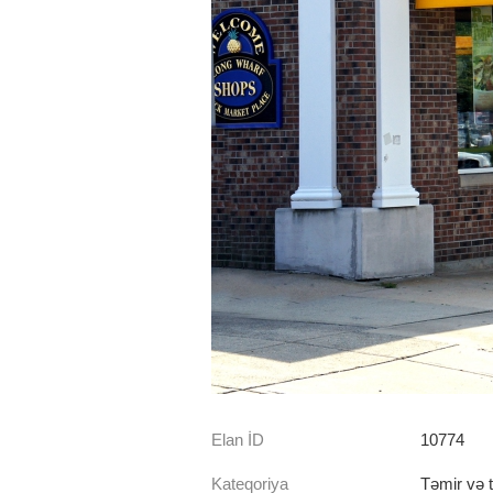
Elan İD
10774
Kateqoriya
Təmir və ti