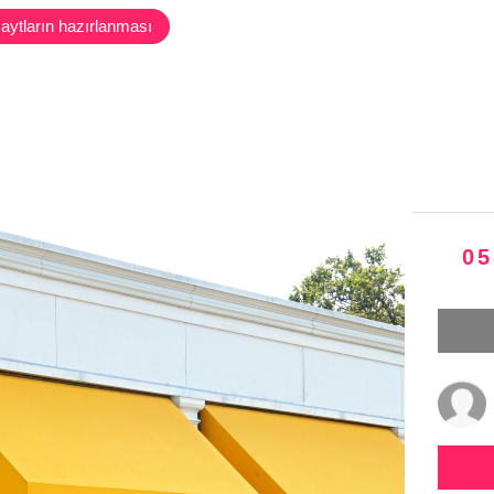
aytların hazırlanması
05