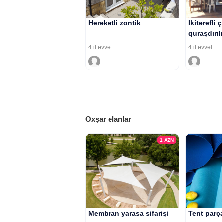
Hərəkətli zontik
Ikitərəfli
quraşdırı
4 il əvvəl
4 il əvvəl
Oxşar elanlar
1
AZN
Membran yarasa sifarişi
Tent parça