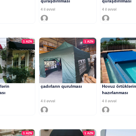
quraşdırılması
quraşdırılması
4 il əvvəl
4 il əvvəl
1
AZN
1
AZN
rlərin
çadırların qurulması
Hovuz örtüklərin
ası
hazırlanması
4 il əvvəl
4 il əvvəl
1
AZN
1
AZN