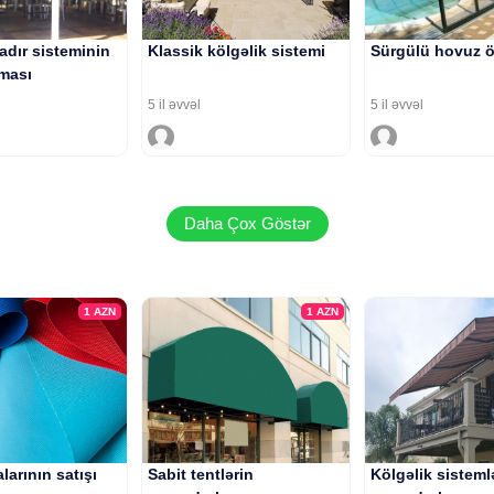
 çadır sisteminin
Klassik kölgəlik sistemi
Sürgülü hovuz ö
lması
5 il əvvəl
5 il əvvəl
Daha Çox Göstər
1
AZN
1
AZN
larının satışı
Sabit tentlərin
Kölgəlik sisteml