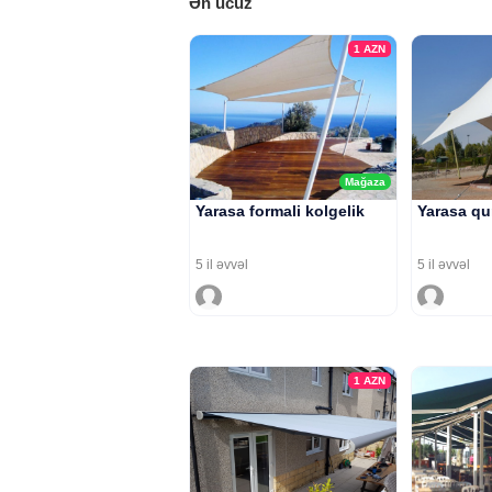
Ən ucuz
1
AZN
Mağaza
Yarasa formali kolgelik
Yarasa qu
5 il əvvəl
5 il əvvəl
1
AZN