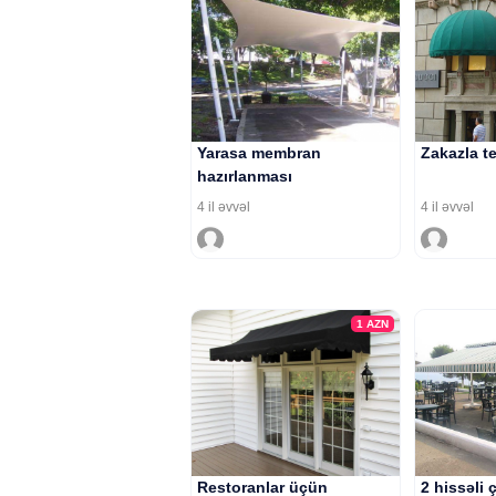
Yarasa membran
Zakazla t
hazırlanması
4 il əvvəl
4 il əvvəl
1
AZN
Restoranlar üçün
2 hissəli ç