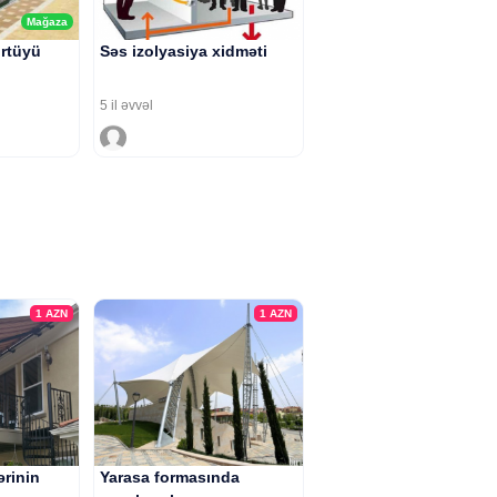
Mağaza
rtüyü
Səs izolyasiya xidməti
5 il əvvəl
1
AZN
1
AZN
ərinin
Yarasa formasında