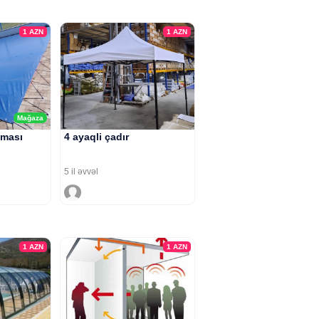
1
AZN
1
AZN
Mağaza
ması
4 ayaqli çadır
5 il əvvəl
1
AZN
1
AZN