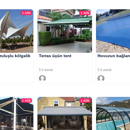
1
AZN
1
AZN
ruluşlu kölgəlik
Terras üçün tent
Hovuzun bağlan
5 il əvvəl
5 il əvvəl
1
AZN
1
AZN