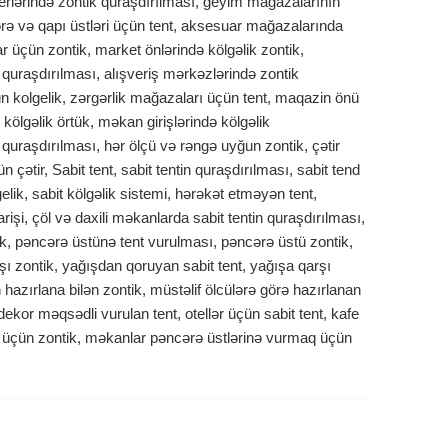
erlərində zontik quraşdırılması, geyim mağazalarının
ə və qapı üstləri üçün tent, aksesuar mağazalarında
r üçün zontik, market önlərində kölgəlik zontik,
 quraşdırılması, alışveriş mərkəzlərində zontik
ün kolgelik, zərgərlik mağazaları üçün tent, maqazin önü
kölgəlik örtük, məkan girişlərində kölgəlik
nt quraşdırılması, hər ölçü və rəngə uyğun zontik, çətir
ün çətir, Sabit tent, sabit tentin quraşdırılması, sabit tend
elik, sabit kölgəlik sistemi, hərəkət etməyən tent,
farişi, çöl və daxili məkanlarda sabit tentin quraşdırılması,
k, pəncərə üstünə tent vurulması, pəncərə üstü zontik,
 zontik, yağışdan qoruyan sabit tent, yağışa qarşı
hazırlana bilən zontik, müstəlif ölcülərə görə hazırlanan
 dekor məqsədli vurulan tent, otellər üçün sabit tent, kafe
ək üçün zontik, məkanlar pəncərə üstlərinə vurmaq üçün