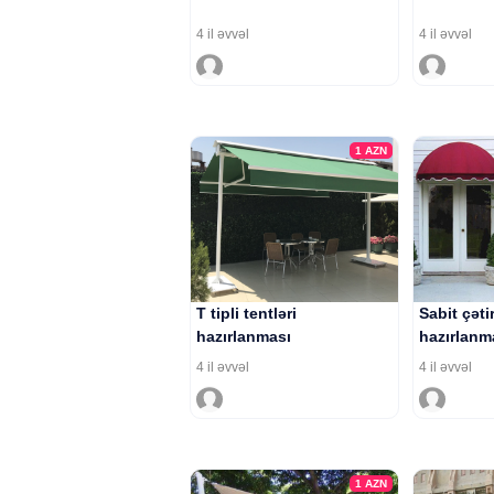
4 il əvvəl
4 il əvvəl
1
AZN
T tipli tentləri
Sabit çəti
hazırlanması
hazırlanm
4 il əvvəl
4 il əvvəl
1
AZN