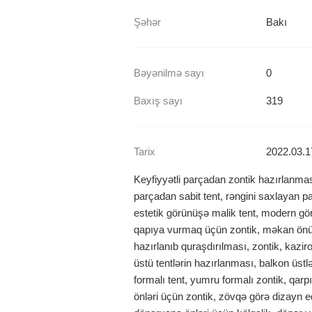
Şəhər
Bakı
Bəyənilmə sayı
0
Baxış sayı
319
Tarix
2022.03.1
Keyfiyyətli parçadan zontik hazırlanma
parçadan sabit tent, rəngini saxlayan pa
estetik görünüşə malik tent, modern gör
qapıya vurmaq üçün zontik, məkan önünü
hazırlanıb quraşdırılması, zontik, kazi
üstü tentlərin hazırlanması, balkon üstl
formalı tent, yumru formalı zontik, qarp
önləri üçün zontik, zövqə görə dizayn ed