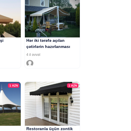
şi
Hər iki tərəfə açılan
çətirlərin hazırlanması
4 il əvvəl
1
AZN
1
AZN
n
Restoranla üçün zontik