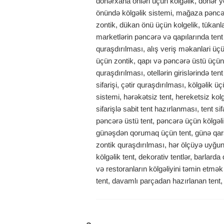
dönərxana önləri üçün kölgəlik, dönər y
önündə kölgəlik sistemi, mağaza pəncər
zontik, dükan önü üçün kolgelik, tükanla
marketlərin pəncərə və qapılarında tent
quraşdırılması, alış veriş məkanlari üç
üçün zontik, qapı və pəncərə üstü üçün 
quraşdırılması, otellərin girislərində te
sifarişi, çətir quraşdırılması, kölgəlik üç
sistemi, hərəkətsiz tent, hereketsiz kolg
sifarişlə sabit tent hazırlanması, tent si
pəncərə üstü tent, pəncərə üçün kölgəli
günəşdən qorumaq üçün tent, günə qarşı
zontik quraşdırılması, hər ölçüyə uyğun 
kölgəlik tent, dekorativ tentlər, barlarda
və restoranların kölgəliyini təmin etm
tent, davamlı parçadan hazırlanan tent,