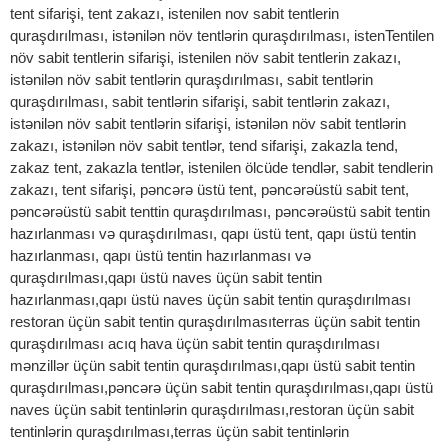
tent sifarişi, tent zakazı, istenilen nov sabit tentlerin
quraşdırılması, istənilən növ tentlərin quraşdırılması, istenTentilen
növ sabit tentlerin sifarişi, istenilen növ sabit tentlerin zakazı,
istənilən növ sabit tentlərin quraşdırılması, sabit tentlərin
quraşdırılması, sabit tentlərin sifarişi, sabit tentlərin zakazı,
istənilən növ sabit tentlərin sifarişi, istənilən növ sabit tentlərin
zakazı, istənilən növ sabit tentlər, tend sifarişi, zakazla tend,
zakaz tent, zakazla tentlər, istenilen ölcüde tendlər, sabit tendlerin
zakazı, tent sifarişi, pəncərə üstü tent, pəncərəüstü sabit tent,
pəncərəüstü sabit tenttin quraşdırılması, pəncərəüstü sabit tentin
hazırlanması və quraşdırılması, qapı üstü tent, qapı üstü tentin
hazırlanması, qapı üstü tentin hazırlanması və
quraşdırılması,qapı üstü naves üçün sabit tentin
hazırlanması,qapı üstü naves üçün sabit tentin quraşdırılması
restoran üçün sabit tentin quraşdırılmasıterras üçün sabit tentin
quraşdırılması acıq hava üçün sabit tentin quraşdırılması
mənzillər üçün sabit tentin quraşdırılması,qapı üstü sabit tentin
quraşdırılması,pəncərə üçün sabit tentin quraşdırılması,qapı üstü
naves üçün sabit tentinlərin quraşdırılması,restoran üçün sabit
tentinlərin quraşdırılması,terras üçün sabit tentinlərin