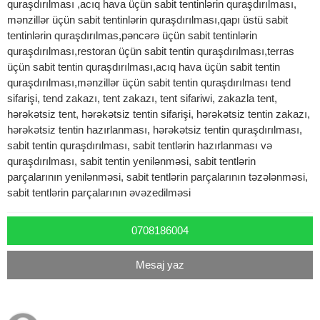
quraşdırılması ,acıq hava üçün sabit tentinlərin quraşdırılması,
mənzillər üçün sabit tentinlərin quraşdırılması,qapı üstü sabit
tentinlərin quraşdırılmas,pəncərə üçün sabit tentinlərin
quraşdırılması,restoran üçün sabit tentin quraşdırılması,terras
üçün sabit tentin quraşdırılması,acıq hava üçün sabit tentin
quraşdırılması,mənzillər üçün sabit tentin quraşdırılması tend
sifarişi, tend zakazı, tent zakazı, tent sifariwi, zakazla tent,
hərəkətsiz tent, hərəkətsiz tentin sifarişi, hərəkətsiz tentin zakazı,
hərəkətsiz tentin hazırlanması, hərəkətsiz tentin quraşdırılması,
sabit tentin quraşdırılması, sabit tentlərin hazırlanması və
quraşdırılması, sabit tentin yenilənməsi, sabit tentlərin
parçalarının yenilənməsi, sabit tentlərin parçalarının təzələnməsi,
sabit tentlərin parçalarının əvəzedilməsi
0708186004
Mesaj yaz