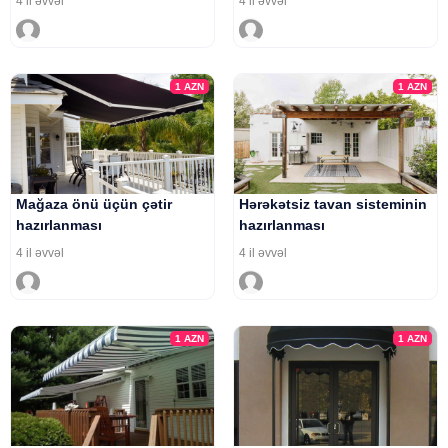
4 il əvvəl
4 il əvvəl
1
AZN
1
AZN
Mağaza önü üçün çətir
Hərəkətsiz tavan sisteminin
hazırlanması
hazırlanması
4 il əvvəl
4 il əvvəl
1
AZN
1
AZN