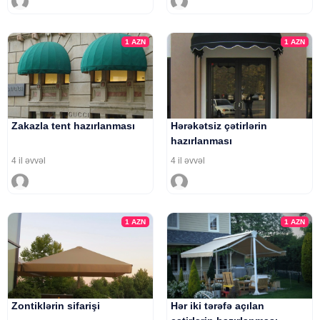
1
AZN
1
AZN
Zakazla tent hazırlanması
Hərəkətsiz çətirlərin
hazırlanması
4 il əvvəl
4 il əvvəl
1
AZN
1
AZN
Zontiklərin sifarişi
Hər iki tərəfə açılan