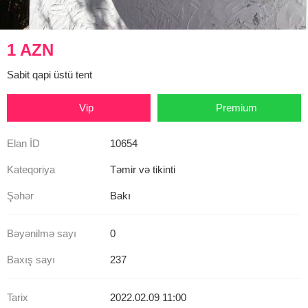
1 AZN
Sabit qapi üstü tent
Vip
Premium
Elan İD
10654
Kateqoriya
Təmir və tikinti
Şəhər
Bakı
Bəyənilmə sayı
0
Baxış sayı
237
Tarix
2022.02.09 11:00