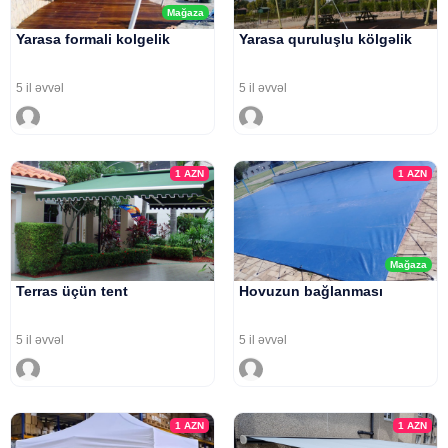
Mağaza
Yarasa formali kolgelik
Yarasa quruluşlu kölgəlik
5 il əvvəl
5 il əvvəl
1
AZN
1
AZN
Mağaza
Terras üçün tent
Hovuzun bağlanması
5 il əvvəl
5 il əvvəl
1
AZN
1
AZN