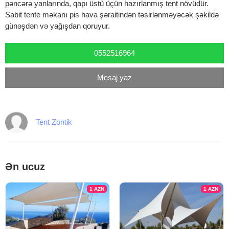
pəncərə yanlarında, qapı üstü üçün hazırlanmış tent növüdür.
Sabit tente məkanı pis hava şəraitindən təsirlənməyəcək şəkildə
günəşdən və yağışdan qoruyur.
0552516964
Mesaj yaz
Tent Zontik
Ən ucuz
1
AZN
1
AZN