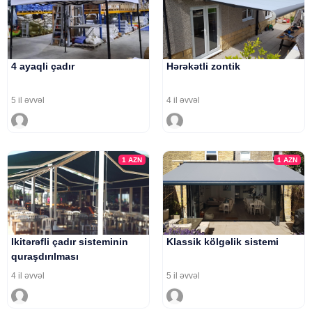
4 ayaqli çadır
Hərəkətli zontik
5 il əvvəl
4 il əvvəl
1
AZN
1
AZN
Ikitərəfli çadır sisteminin
Klassik kölgəlik sistemi
quraşdırılması
4 il əvvəl
5 il əvvəl