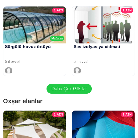
1
AZN
1
AZN
Mağaza
Sürgülü hovuz örtüyü
Səs izolyasiya xidməti
5 il əvvəl
5 il əvvəl
Daha Çox Göstər
Oxşar elanlar
1
AZN
1
AZN