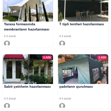
Yarasa formasında
T tipli tentləri hazırlanması
membranların hazırlanması
4 il əvvəl
4 il əvvəl
1
AZN
1
AZN
Sabit çətirlərin hazırlanması
çadırların qurulması
4 il əvvəl
4 il əvvəl