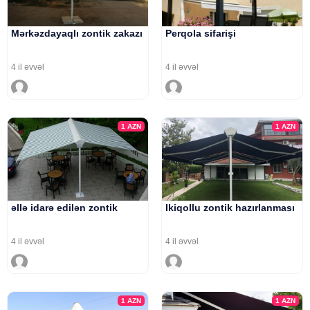
Mərkəzdayaqlı zontik zakazı
Perqola sifarişi
4 il əvvəl
4 il əvvəl
1
AZN
1
AZN
əllə idarə edilən zontik
Ikiqollu zontik hazırlanması
4 il əvvəl
4 il əvvəl
1
AZN
1
AZN