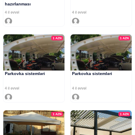
hazırlanması
4 il əvvəl
4 il əvvəl
1
AZN
1
AZN
Parkovka sistemləri
Parkovka sistemləri
4 il əvvəl
4 il əvvəl
1
AZN
1
AZN