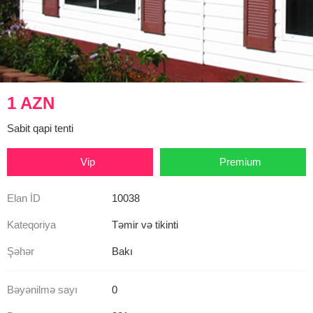
1 AZN
Sabit qapi tenti
Vip
Premium
Elan İD
10038
Kateqoriya
Təmir və tikinti
Şəhər
Bakı
Bəyənilmə sayı
0