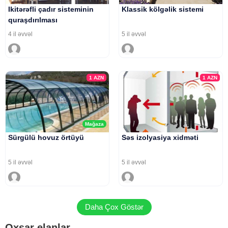
Ikitərəfli çadır sisteminin
Klassik kölgəlik sistemi
quraşdırılması
4 il əvvəl
5 il əvvəl
1
AZN
1
AZN
Mağaza
Sürgülü hovuz örtüyü
Səs izolyasiya xidməti
5 il əvvəl
5 il əvvəl
Daha Çox Göstər
Oxşar elanlar