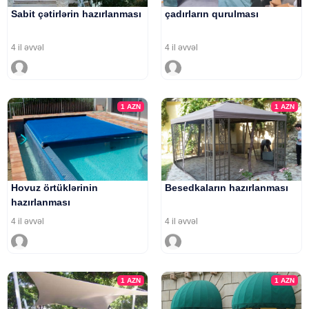
Sabit çətirlərin hazırlanması
çadırların qurulması
4 il əvvəl
4 il əvvəl
1
AZN
1
AZN
Hovuz örtüklərinin
Besedkaların hazırlanması
hazırlanması
4 il əvvəl
4 il əvvəl
1
AZN
1
AZN