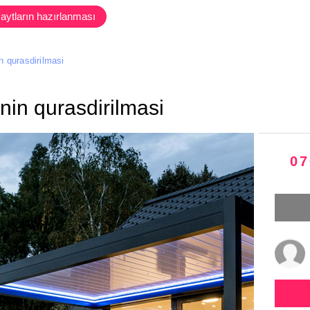
aytların hazırlanması
in qurasdirilmasi
inin qurasdirilmasi
07