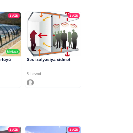
1
AZN
1
AZN
Mağaza
rtüyü
Səs izolyasiya xidməti
5 il əvvəl
1
AZN
1
AZN