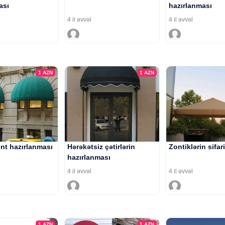
ası
hazırlanması
4 il əvvəl
4 il əvvəl
1
AZN
1
AZN
ent hazırlanması
Hərəkətsiz çətirlərin
Zontiklərin sifari
hazırlanması
4 il əvvəl
4 il əvvəl
1
AZN
1
AZN