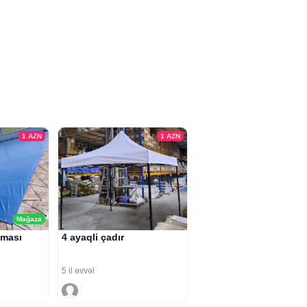
1
AZN
1
AZN
Mağaza
ması
4 ayaqli çadır
5 il əvvəl