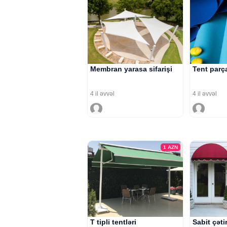
Membran yarasa sifarişi
Tent parça
4 il əvvəl
4 il əvvəl
1
AZN
T tipli tentləri
Sabit çəti