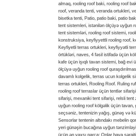
almaq, rooling roof baki, rooling roof bak
roof, veranda tenti, veranda ortukleri, ve
bisetka tenti, Patio, patio baki, patio ba
tent sistemleri, istənilən ölçüyə uyğun 
tent sistemləri, rooling roof sistemi, ro
konstruksiya, keyfiyyettli rooling roof, key
Keyfiyetli terras ortukleri, keyfiyyətli ter
örtükləri, naves, 4 fəsil istifadə üçün köl
kafe üçün işıqlı tavan sistemi, bağ evi ü
ölçüyə uyğun rooling roof quraşdırılması,
davamlı kolgelik, terras ucun kolgelik s
terras ortukleri, Rooling Roof. Ruling ru
rooling roof terraslar üçün tentlər sifarişi
sifarişi, mexaniki tent sifarişi, relsli te
uyğun rooling roof kölgəlik üçün tavan,
seçsəniz, tentenizin yağış, günəş və kü
Sensorlar tentenin altındakı mebelin qo
yeri günəşin bucağına uyğun tənzimləyin
üçün ən yaxşı parça; Onlar hava şərai