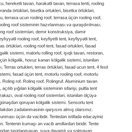
u, hereketli tavan, hərəkətli tavan, terrasa tenti, rooling
randa örtükləri, bisetka ortukleri, bisetka örtükləri,
ku, terrasa ucun rooling roof, terrasa üçün rooling roof,
rooling roof sisteminin hazırlanması və quraşdırılması.
oling roof sistemləri, demir konstruksiya, dəmir
fıyyətli rooling roof, keyfiyetli tent, keyfiyyətli tent,
ras örtükləri, rooling roof-tent, fasad ortukleri, fasad
gəlik sistemi, matorlu rolling roof, işıqlı tavan, restoran,
çün kölgəlik, hovuz kənarı kölgəlik sistemi, istənilən
 Terras ortukleri, terras örtükləri, fasad ucun tent, 4 fesil
istemi, fasad üçün tent, motorlu rooling roof, motorlu
f. Roling rof. Rolinq roof. Rolingruf. Aluminium tavan
, açılıb yığılan kölgəlik sisteminin sifarişi, pultla tent
nt zakazı, oval rooling roof sistemləri, istənilən ölçüyə
 günəşdən qoruyan kölgəlik sistemi. Sensorlu tent
ləkdən zədələnməsinin qarşısını almış olarsınız.
runması üçün də vacibdir. Tentedən istifadə edəcəyiniz
. Tentenin kumaşı ən vacib amillərdən biridir. Tente
tindən təsirlənməyən, suya davamlı və solmayan