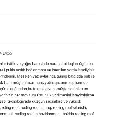
4 14:55
r istilik və yağış barəsində narahat olduqları üçün bu
əli pultla açılıb bağlanması və istənilən yerdə istədiyiniz
rindəndir. Məsələn yaz aylarında günəş batdıqda pult ilə
etmək həm müştəri məmnuniyyətini qazanmaq, həm də
ün olduğundan bu texnologiyanı müştərilərimizə ən
yerinizin hər mövsüm üstünlük verilməsini istəyirsinizsə
nizsə, texnologiyada düzgün seçimlərə və yüksək
 roling roof, rooling roof almaq, rooling roof sifarishi,
irlanmasi, rooling roofun hazirlanması, bakida rooling roof