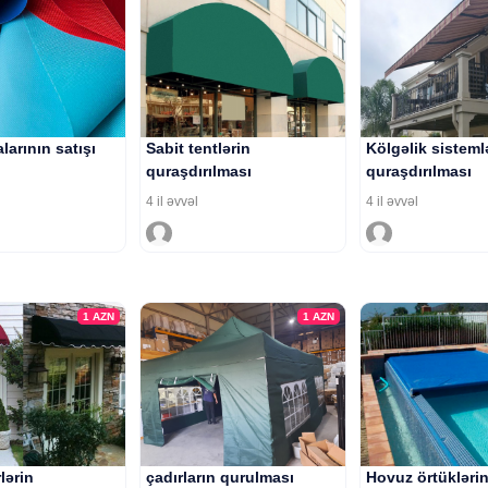
larının satışı
Sabit tentlərin
Kölgəlik sisteml
quraşdırılması
quraşdırılması
4 il əvvəl
4 il əvvəl
1
AZN
1
AZN
rlərin
çadırların qurulması
Hovuz örtüklərin