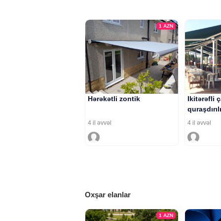
1
AZN
Hərəkətli zontik
Ikitərəfli
quraşdırı
4 il əvvəl
4 il əvvəl
Oxşar elanlar
1
AZN