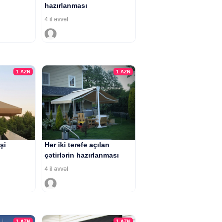
hazırlanması
4 il əvvəl
1
AZN
1
AZN
şi
Hər iki tərəfə açılan
çətirlərin hazırlanması
4 il əvvəl
1
AZN
1
AZN