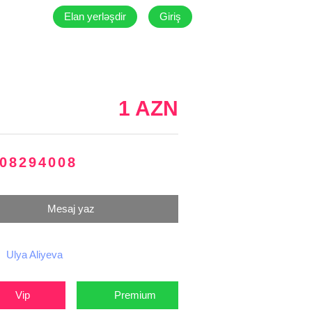
Elan yerləşdir
Giriş
1 AZN
08294008
Mesaj yaz
Ulya Aliyeva
Vip
Premium