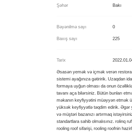
Şəhər
Bakı
Bəyənilmə sayı
0
Baxış sayı
225
Tarix
2022.01.0
Əsasən yemək və içmək verən restoranla
sistemi ayağınıza gətiririk. Uzaqdan idar
formaya uyğun olması da onun özəlliklə
tavanı aça bilərsiniz. Bütün bunları 
məkanın keyfiyyətini müəyyən etmək üç
yüksək keyfiyyətlə təqdim edirik. Əgər 
və müştəri bazanızı artırmaq istəyirsi
standartlara sahib olmalısınız. rolinq ruf,
rooling roof sifarişi, rooling roofnin haz