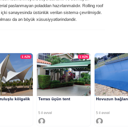
terial paslanmayan poladdan hazırlanmalıdır. Rolling roof
içki sənayesində üstünlük verilən sistemə çevrilmişdir.
ması da ən böyük xüsusiyyətlərindəndir.
1
AZN
1
AZN
ruluşlu kölgəlik
Terras üçün tent
Hovuzun bağlan
5 il əvvəl
5 il əvvəl