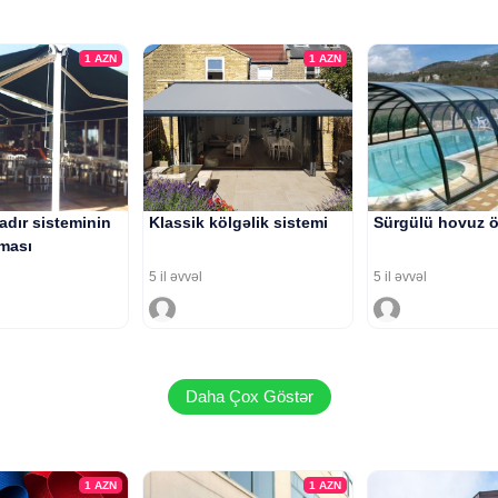
1
AZN
1
AZN
 çadır sisteminin
Klassik kölgəlik sistemi
Sürgülü hovuz ö
lması
5 il əvvəl
5 il əvvəl
Daha Çox Göstər
1
AZN
1
AZN