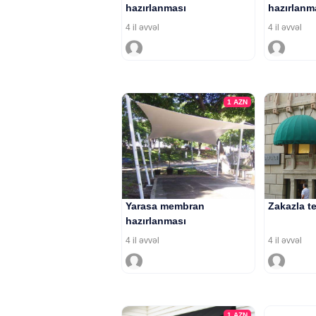
hazırlanması
hazırlanm
4 il əvvəl
4 il əvvəl
1
AZN
Yarasa membran
Zakazla t
hazırlanması
4 il əvvəl
4 il əvvəl
1
AZN