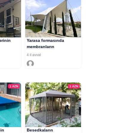
ərinin
Yarasa formasında
membranların
hazırlanması
4 il əvvəl
1
AZN
1
AZN
in
Besedkaların