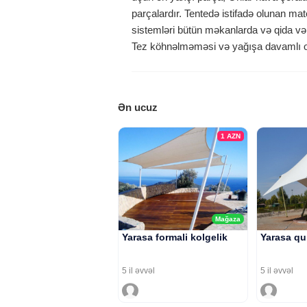
parçalardır. Tentedə istifadə olunan ma
sistemləri bütün məkanlarda və qida və 
Tez köhnəlməməsi və yağışa davamlı ol
Ən ucuz
1
AZN
Mağaza
Yarasa formali kolgelik
Yarasa qu
5 il əvvəl
5 il əvvəl