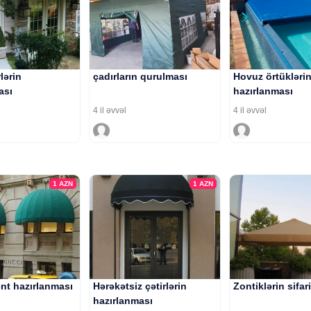
rlərin
çadırların qurulması
Hovuz örtüklərin
ası
hazırlanması
4 il əvvəl
4 il əvvəl
1
AZN
1
AZN
ent hazırlanması
Hərəkətsiz çətirlərin
Zontiklərin sifari
hazırlanması