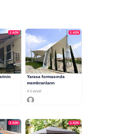
1
AZN
1
AZN
ərinin
Yarasa formasında
membranların
hazırlanması
4 il əvvəl
1
AZN
1
AZN