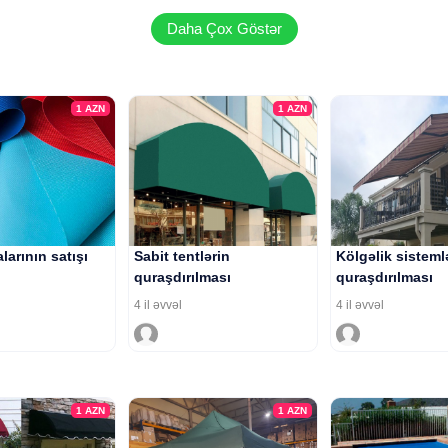
Daha Çox Göstər
1
AZN
1
AZN
larının satışı
Sabit tentlərin
Kölgəlik sisteml
quraşdırılması
quraşdırılması
4 il əvvəl
4 il əvvəl
1
AZN
1
AZN