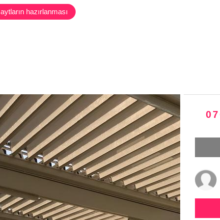
aytların hazırlanması
07