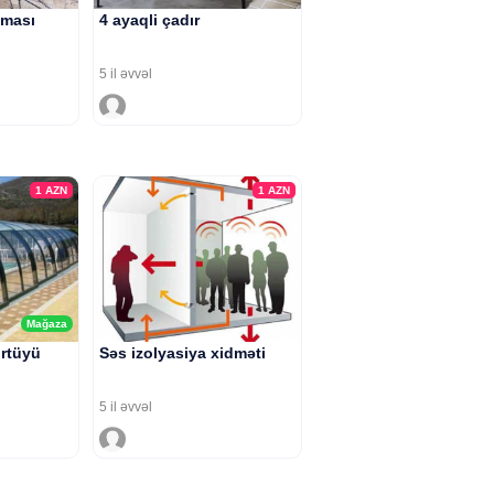
ması
4 ayaqli çadır
5 il əvvəl
1
AZN
1
AZN
Mağaza
rtüyü
Səs izolyasiya xidməti
5 il əvvəl