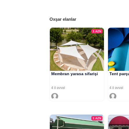
Oxşar elanlar
1
AZN
Membran yarasa sifarişi
Tent parça
4 il əvvəl
4 il əvvəl
1
AZN