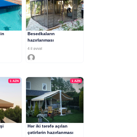
in
Besedkaların
hazırlanması
4 il əvvəl
1
AZN
1
AZN
şi
Hər iki tərəfə açılan
çətirlərin hazırlanması