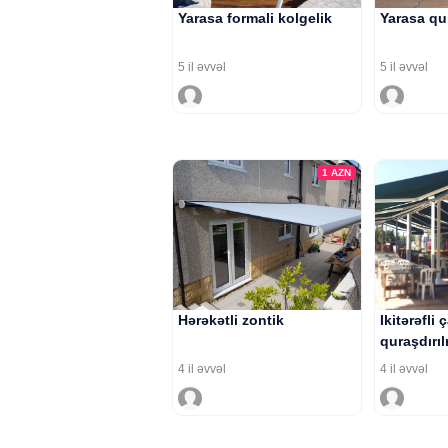
Yarasa formali kolgelik
Yarasa qu
5 il əvvəl
5 il əvvəl
1
AZN
Hərəkətli zontik
Ikitərəfli
quraşdırı
4 il əvvəl
4 il əvvəl