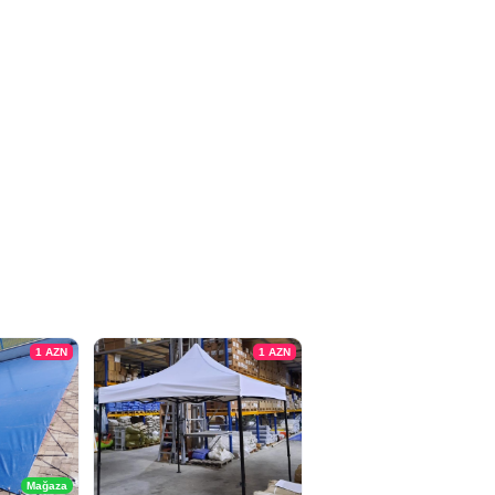
1
AZN
1
AZN
Mağaza