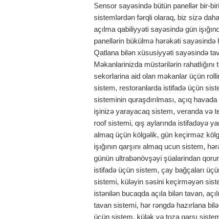
Sensor sayəsində bütün panellər bir-biri
sistemlərdən fərqli olaraq, biz sizə daha
açılma qabiliyyəti sayəsində gün işığı
panellərin bükülmə hərəkəti sayəsində h
Qatlana bilən xüsusiyyəti sayəsində tava
Məkanlarinizda müstərilərin rahatlığını
sekorlarina aid olan məkanlar üçün roll
sistem, restoranlarda istifadə üçün sist
sisteminin quraşdırılması, açıq havada 
işinizə yarayacaq sistem, veranda və ter
roof sistemi, qış aylarında istifadəyə y
almaq üçün kölgəlik, gün keçirməz kölgə
işığının qarşını almaq ucun sistem, hərə
günün ultrabənövşəyi şüalarindan qorun
istifadə üçün sistem, çay bağçaları üçü
sistemi, küləyin səsini keçirməyən sistem
istənilən bucaqda açıla bilən tavan, açıl
tavan sistemi, hər rəngdə hazırlana bi
üçün sistem, külək və toza qarşı sistem, ş