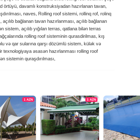
asad örtüyü, davamlı konstruksiyadan hazırlanan tavan,
dırılması, naves, Rolling roof sistemi, rollinq rof, rolinq
sı, açılıb bağlanan tavan hazırlanması, açılıb bağlanan
n sistem, açılıb yığılan terras, qatlana bilən terras
ağçalarında rolling roof sisteminin qurasdirilmas, kış
lu və qar sularına qarşı dözümlü sistem, külək və
ir texnologiyaya əsasən hazırlanması rolling roof
lən sistemin quraşdırılması,
1
AZN
1
AZN