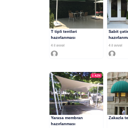
T tipli tentləri
Sabit çəti
hazırlanması
hazırlanm
4 il əvvəl
4 il əvvəl
1
AZN
Yarasa membran
Zakazla t
hazırlanması