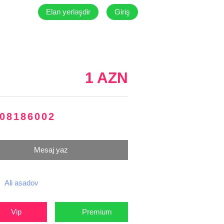
Elan yerləşdir
Giriş
1 AZN
08186002
Mesaj yaz
Ali asadov
Vip
Premium