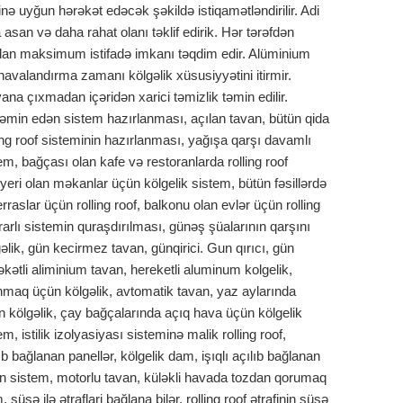
nə uyğun hərəkət edəcək şəkildə istiqamətləndirilir. Adi
 asan və daha rahat olanı təklif edirik. Hər tərəfdən
ndan maksimum istifadə imkanı təqdim edir. Alüminium
avalandırma zamanı kölgəlik xüsusiyyətini itirmir.
na çıxmadan içəridən xarici təmizlik təmin edilir.
 təmin edən sistem hazırlanması, açılan tavan, bütün qida
ing roof sisteminin hazırlanması, yağışa qarşı davamlı
em, bağçası olan kafe və restoranlarda rolling roof
yeri olan məkanlar üçün kölgelik sistem, bütün fəsillərdə
raslar üçün rolling roof, balkonu olan evlər üçün rolling
ararlı sistemin quraşdırılması, günəş şüalarının qarşını
lik, gün kecirmez tavan, günqirici. Gun qırıcı, gün
kətli aliminium tavan, hereketli aluminum kolgelik,
maq üçün kölgəlik, avtomatik tavan, yaz aylarında
n kölgəlik, çay bağçalarında açıq hava üçün kölgelik
, istilik izolyasiyası sisteminə malik rolling roof,
ıb bağlanan panellər, kölgelik dam, işıqlı açılıb bağlanan
lən sistem, motorlu tavan, küləkli havada tozdan qorumaq
üşə ilə ətraflari bağlana bilər, rolling roof ətrafinin şüşə