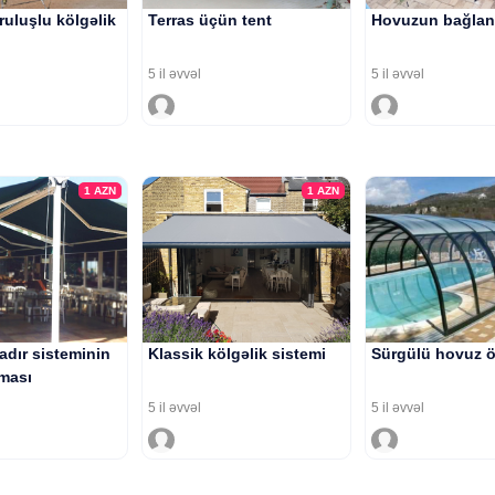
ruluşlu kölgəlik
Terras üçün tent
Hovuzun bağlan
5 il əvvəl
5 il əvvəl
1
AZN
1
AZN
 çadır sisteminin
Klassik kölgəlik sistemi
Sürgülü hovuz ö
lması
5 il əvvəl
5 il əvvəl