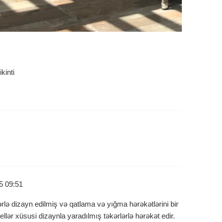
kinti
5 09:51
lə dizayn edilmiş və qatlama və yığma hərəkətlərini bir
llər xüsusi dizaynla yaradılmış təkərlərlə hərəkət edir.