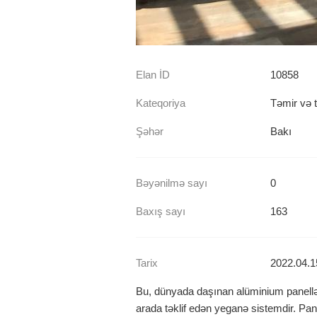
Elan İD
10858
Kateqoriya
Təmir və ti
Şəhər
Bakı
Bəyənilmə sayı
0
Baxış sayı
163
Tarix
2022.04.1
Bu, dünyada daşınan alüminium panellər
arada təklif edən yeganə sistemdir. Pane