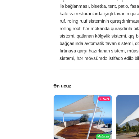
ilə bağlanması, bisetka, tent, patio, f
kafe və restoranlarda işıqlı tavanın quraş
ruf, roling ruuf sisteminin quraşdırılma
rolling roof, hər məkanda quraşdırıla bilə
sistemi, qatlanan kölgəlik sistemi, qış b
bağçasında avtomatik tavan sistemi, do
fırtınaya qarşı hazırlanan sistem, müas
sistemi, hər mövsümdə istifadə edilə bi
Ən ucuz
1
AZN
Mağaza