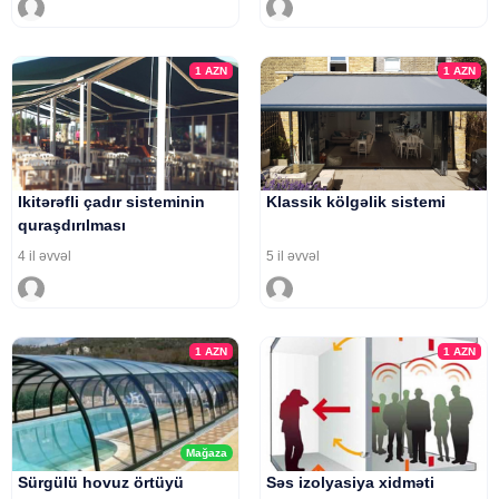
1
AZN
1
AZN
Ikitərəfli çadır sisteminin
Klassik kölgəlik sistemi
quraşdırılması
4 il əvvəl
5 il əvvəl
1
AZN
1
AZN
Mağaza
Sürgülü hovuz örtüyü
Səs izolyasiya xidməti