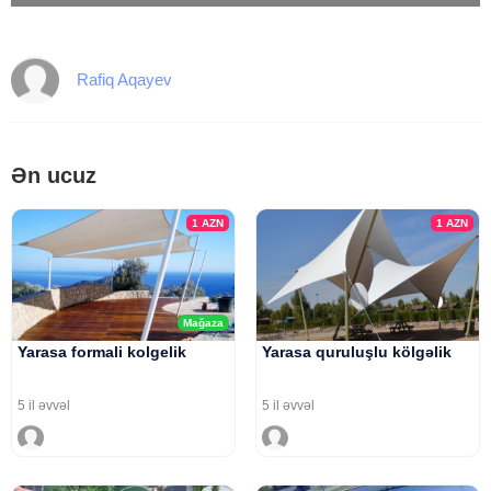
Rafiq Aqayev
Ən ucuz
1
AZN
1
AZN
Mağaza
Yarasa formali kolgelik
Yarasa quruluşlu kölgəlik
5 il əvvəl
5 il əvvəl