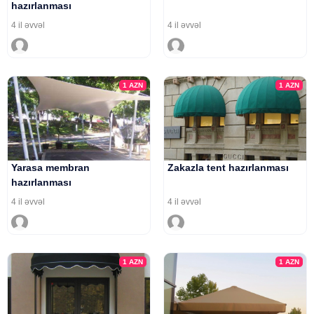
hazırlanması
4 il əvvəl
4 il əvvəl
1
AZN
1
AZN
Yarasa membran
Zakazla tent hazırlanması
hazırlanması
4 il əvvəl
4 il əvvəl
1
AZN
1
AZN