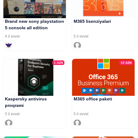
Brand new sony playstation
M365 lisenziyalari
5 console all edition
available
4 il əvvəl
5 il əvvəl
1
AZN
10
AZN
Kaspersky antivirus
M365 office paketi
proqrami
5 il əvvəl
5 il əvvəl