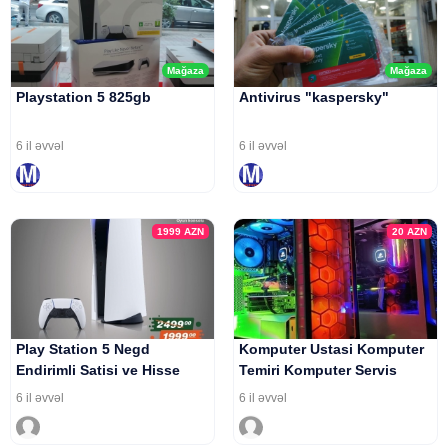
Mağaza
Mağaza
Playstation 5 825gb
Antivirus "kaspersky"
6 il əvvəl
6 il əvvəl
1999
AZN
20
AZN
Play Station 5 Negd
Komputer Ustasi Komputer
Endirimli Satisi ve Hisse
Temiri Komputer Servis
Hisse Odenisle Arayissiz
6 il əvvəl
6 il əvvəl
Zaminsiz