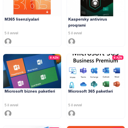
M365 lisenziyalari
Kaspersky antivirus
proqrami
5 il əvvəl
5 il əvvəl
8
AZN
8
AZN
Microsoft biznes paketleri
Microsoft 365 paketləri
5 il əvvəl
5 il əvvəl