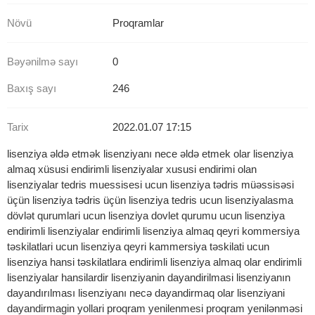
Növü
Proqramlar
Bəyənilmə sayı
0
Baxış sayı
246
Tarix
2022.01.07 17:15
lisenziya əldə etmək lisenziyanı nece əldə etmek olar lisenziya
almaq xüsusi endirimli lisenziyalar xususi endirimi olan
lisenziyalar tedris muessisesi ucun lisenziya tədris müəssisəsi
üçün lisenziya tədris üçün lisenziya tedris ucun lisenziyalasma
dövlət qurumlari ucun lisenziya dovlet qurumu ucun lisenziya
endirimli lisenziyalar endirimli lisenziya almaq qeyri kommersiya
təskilatlari ucun lisenziya qeyri kammersiya təskilati ucun
lisenziya hansi təskilatlara endirimli lisenziya almaq olar endirimli
lisenziyalar hansilardir lisenziyanin dayandirilmasi lisenziyanın
dayandırılması lisenziyanı necə dayandirmaq olar lisenziyani
dayandirmagin yollari proqram yenilenmesi proqram yenilənməsi