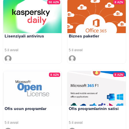
50
AZN
8
AZN
Lisenziyali antivirus
Biznes paketler
5 il əvvəl
5 il əvvəl
8
AZN
8
AZN
Ofis ucun proqramlar
Ofis proqramlarinin satisi
5 il əvvəl
5 il əvvəl