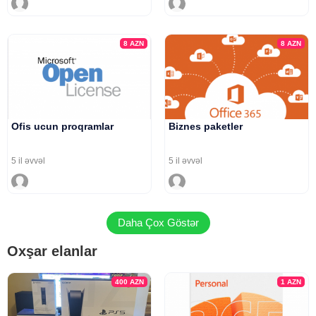
8
AZN
8
AZN
Ofis ucun proqramlar
Biznes paketler
5 il əvvəl
5 il əvvəl
Daha Çox Göstər
Oxşar elanlar
400
AZN
1
AZN