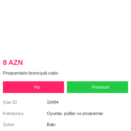
8 AZN
Proqramlarin lisenziyali satisi
Vip
Premium
Elan İD
10494
Kateqoriya
Oyunlar, pultlar və proqramlar
Şəhər
Bakı