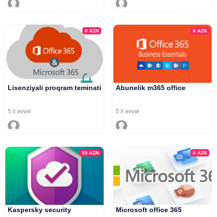
8
AZN
8
AZN
Lisenziyali proqram teminati
Abunelik m365 office
5 il əvvəl
5 il əvvəl
50
AZN
8
AZN
Kaspersky security
Microsoft office 365