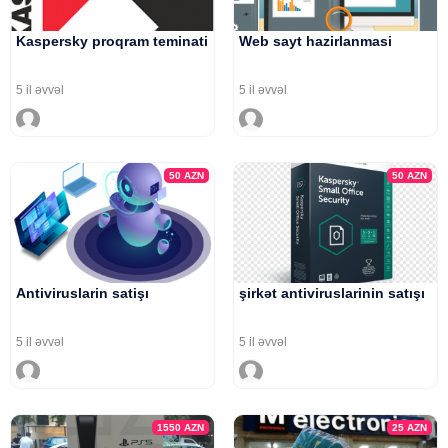
Kaspersky proqram teminati
Web sayt hazirlanmasi
5 il əvvəl
5 il əvvəl
50
AZN
50
AZN
Antiviruslarin satişı
şirkət antiviruslarinin satışı
5 il əvvəl
5 il əvvəl
1550
AZN
25
AZN