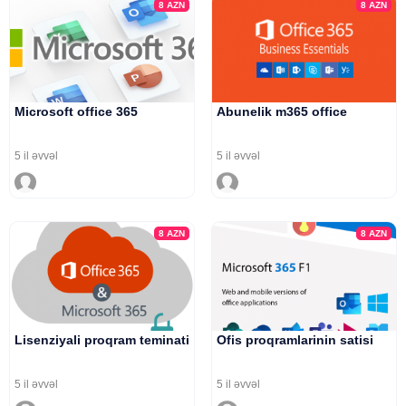
8
AZN
8
AZN
Microsoft office 365
Abunelik m365 office
5 il əvvəl
5 il əvvəl
8
AZN
8
AZN
Lisenziyali proqram teminati
Ofis proqramlarinin satisi
5 il əvvəl
5 il əvvəl