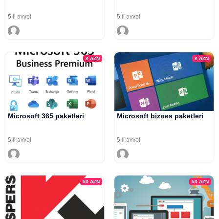
5 il əvvəl
5 il əvvəl
8
AZN
8
AZN
Microsoft 365 paketləri
Microsoft biznes paketleri
5 il əvvəl
5 il əvvəl
50
AZN
50
AZN