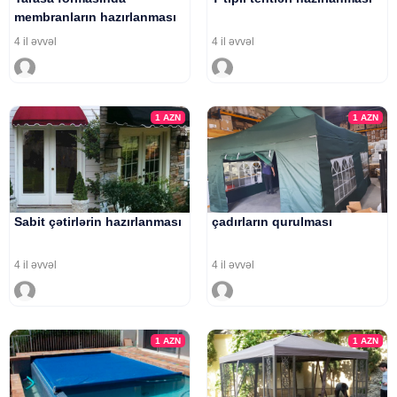
membranların hazırlanması
4 il əvvəl
4 il əvvəl
1
AZN
1
AZN
Sabit çətirlərin hazırlanması
çadırların qurulması
4 il əvvəl
4 il əvvəl
1
AZN
1
AZN