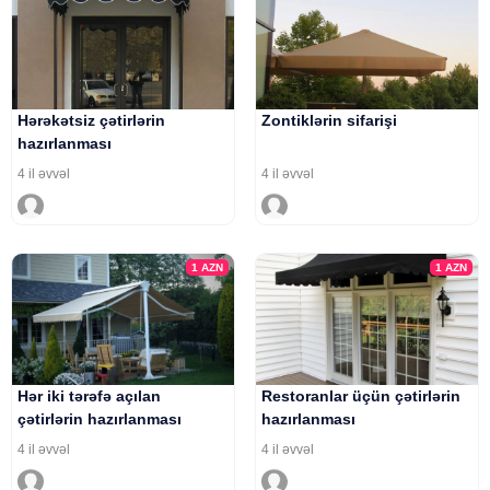
Hərəkətsiz çətirlərin
Zontiklərin sifarişi
hazırlanması
4 il əvvəl
4 il əvvəl
1
AZN
1
AZN
Hər iki tərəfə açılan
Restoranlar üçün çətirlərin
çətirlərin hazırlanması
hazırlanması
4 il əvvəl
4 il əvvəl