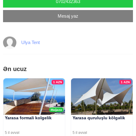
0702432363
Mesaj yaz
Ulya Tent
Ən ucuz
1
AZN
1
AZN
Mağaza
Yarasa formali kolgelik
Yarasa quruluşlu kölgəlik
5 il əvvəl
5 il əvvəl