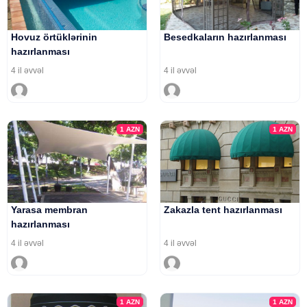
Hovuz örtüklərinin
Besedkaların hazırlanması
hazırlanması
4 il əvvəl
4 il əvvəl
1
AZN
1
AZN
Yarasa membran
Zakazla tent hazırlanması
hazırlanması
4 il əvvəl
4 il əvvəl
1
AZN
1
AZN