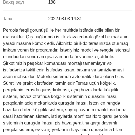
Baxış sayı
198
Tarix
2022.08.03 14:31
Perqola fərqli görünüşü ilə hər mühitdə istifadə edilə bilən bir
məhsuldur. Qış bağlarında istilik əlavə edərək gözəl bir məkanın
yaradılmasına kömək edir. Ailənizlə birlikdə terasınızda oturmaq
imkanı verən bir proqramdır. İstədiyiniz model və rəngdə istehsal
olunduqdan sonra ən qısa zamanda ünvanınıza çatdırılır.
Şirkətimizin peşəkar komandası montajı tamamlayır və
istifadənizə təklif edir. İstifadəsi asan, baxımı və təmizlənməsi
asan məhsuldur. Motorlu sistemdə avtomatik idarə oluna bilər.
Sürətli və praktik istifadəni təmin edir.Terras üçün kölgəlik,
perqolanin terasda quraşdırılması, açıq hovuzlarda kölgəlik
sistemi, hovuz ətrafinda kölgəlik sisteminin quraşdırılması,
perqolanin aciq mekanlarda quraşdırılması, Istenilen rəngdə
hazırlana bilen kölgəlik sistemi, soyuq havanın mənfi təsirlərinə
qarsi hazırlanan sistem, isti aylarda mənfi təsirlərə qarşı perqola
sisteminin quraşdırılması, pis hava şəraitinə qarşı davamlı
perqola sistemi, ev və iş yerlərinin həyətində quraşdırıla bilən