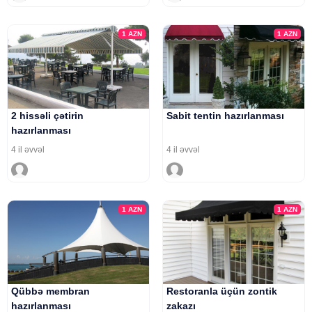
1
AZN
1
AZN
2 hissəli çətirin
Sabit tentin hazırlanması
hazırlanması
4 il əvvəl
4 il əvvəl
1
AZN
1
AZN
Qübbə membran
Restoranla üçün zontik
hazırlanması
zakazı