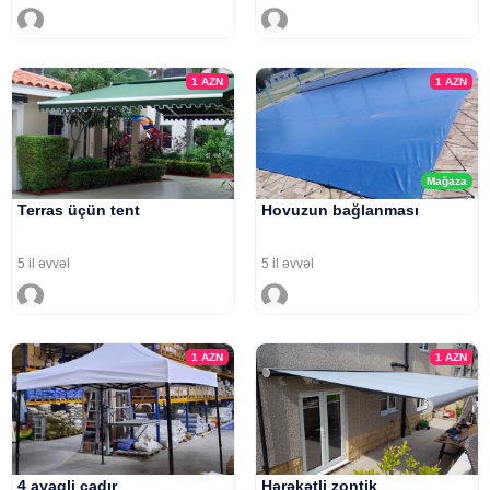
1
AZN
1
AZN
Mağaza
Terras üçün tent
Hovuzun bağlanması
5 il əvvəl
5 il əvvəl
1
AZN
1
AZN
4 ayaqli çadır
Hərəkətli zontik