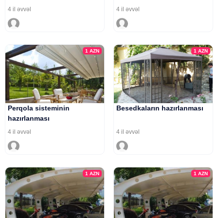
4 il əvvəl
4 il əvvəl
1
AZN
1
AZN
Perqola sisteminin
Besedkaların hazırlanması
hazırlanması
4 il əvvəl
4 il əvvəl
1
AZN
1
AZN