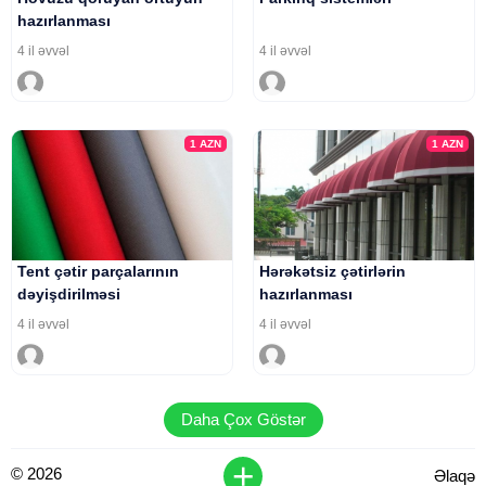
hazırlanması
4 il əvvəl
4 il əvvəl
1
AZN
1
AZN
Tent çətir parçalarının
Hərəkətsiz çətirlərin
dəyişdirilməsi
hazırlanması
4 il əvvəl
4 il əvvəl
Daha Çox Göstər
+
© 2026
Əlaqə