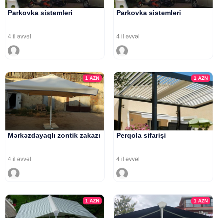
Parkovka sistemləri
Parkovka sistemləri
4 il əvvəl
4 il əvvəl
1
AZN
1
AZN
Mərkəzdayaqlı zontik zakazı
Perqola sifarişi
4 il əvvəl
4 il əvvəl
1
AZN
1
AZN