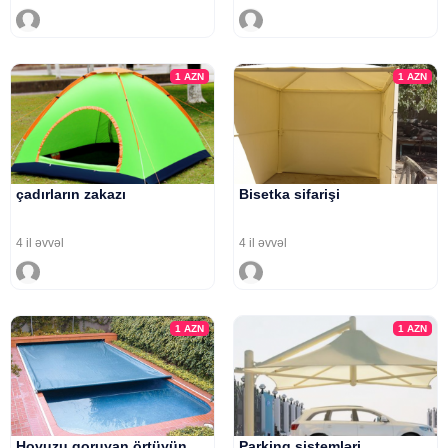
1
AZN
1
AZN
çadırların zakazı
Bisetka sifarişi
4 il əvvəl
4 il əvvəl
1
AZN
1
AZN
Hovuzu qoruyan örtüyün
Parkinq sistemləri