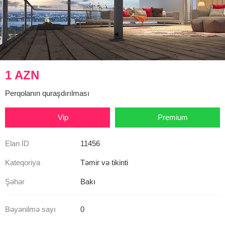
1 AZN
Perqolanın quraşdırılması
Vip
Premium
Elan İD
11456
Kateqoriya
Təmir və tikinti
Şəhər
Bakı
Bəyənilmə sayı
0