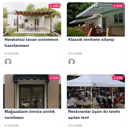
1
AZN
1
AZN
Hərəkətsiz tavan sisteminin
Klassik tentlərin sifarişi
hazırlanması
4 il əvvəl
4 il əvvəl
1
AZN
1
AZN
Mağazaların önnüə zontik
Restoranlar üçün iki tərəfə
vurulması
açılan tent
4 il əvvəl
4 il əvvəl