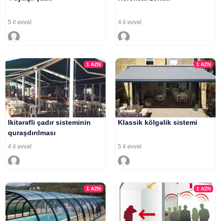
5 il əvvəl
4 il əvvəl
1
AZN
1
AZN
Ikitərəfli çadır sisteminin
Klassik kölgəlik sistemi
quraşdırılması
4 il əvvəl
5 il əvvəl
1
AZN
1
AZN