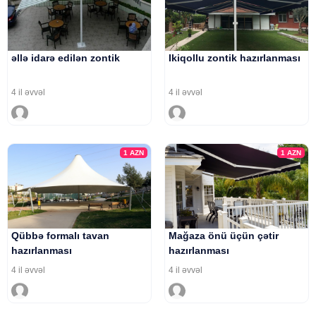
əllə idarə edilən zontik
Ikiqollu zontik hazırlanması
4 il əvvəl
4 il əvvəl
1
AZN
1
AZN
Qübbə formalı tavan
Mağaza önü üçün çətir
hazırlanması
hazırlanması
4 il əvvəl
4 il əvvəl