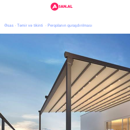
Əsas
Təmir və tikinti
Perqolanın quraşdırılması