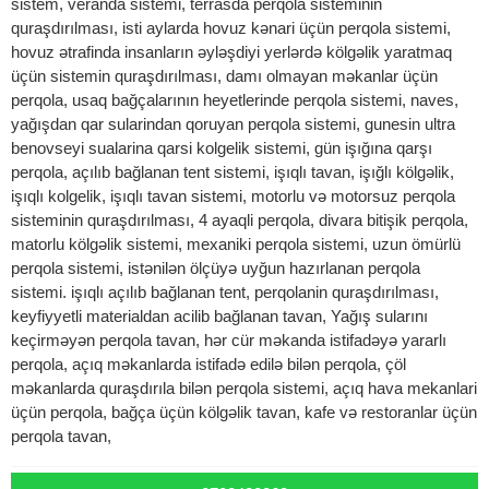
sistem, veranda sistemi, terrasda perqola sisteminin
quraşdırılması, isti aylarda hovuz kənari üçün perqola sistemi,
hovuz ətrafinda insanların əyləşdiyi yerlərdə kölgəlik yaratmaq
üçün sistemin quraşdırılması, damı olmayan məkanlar üçün
perqola, usaq bağçalarının heyetlerinde perqola sistemi, naves,
yağışdan qar sularindan qoruyan perqola sistemi, gunesin ultra
benovseyi sualarina qarsi kolgelik sistemi, gün işığına qarşı
perqola, açılıb bağlanan tent sistemi, işıqlı tavan, işığlı kölgəlik,
işıqlı kolgelik, işıqlı tavan sistemi, motorlu və motorsuz perqola
sisteminin quraşdırılması, 4 ayaqli perqola, divara bitişik perqola,
matorlu kölgəlik sistemi, mexaniki perqola sistemi, uzun ömürlü
perqola sistemi, istənilən ölçüyə uyğun hazırlanan perqola
sistemi. işıqlı açılıb bağlanan tent, perqolanin quraşdırılması,
keyfiyyetli materialdan acilib bağlanan tavan, Yağış sularını
keçirməyən perqola tavan, hər cür məkanda istifadəyə yararlı
perqola, açıq məkanlarda istifadə edilə bilən perqola, çöl
məkanlarda quraşdırıla bilən perqola sistemi, açıq hava mekanlari
üçün perqola, bağça üçün kölgəlik tavan, kafe və restoranlar üçün
perqola tavan,