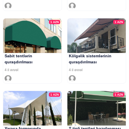
1
AZN
1
AZN
Sabit tentlərin
Kölgəlik sistemlərinin
quraşdırılması
quraşdırılması
4 il əvvəl
4 il əvvəl
1
AZN
1
AZN
Yarasa formasında
T tipli tentləri hazırlanması