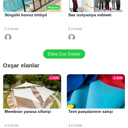
Mağaza
Sürgülü hovuz örtüyü
Səs izolyasiya xidməti
5 il əvvəl
5 il əvvəl
Daha Çox Göstər
Oxşar elanlar
1
AZN
1
AZN
Membran yarasa sifarişi
Tent parçalarının satışı
4 il əvvəl
4 il əvvəl