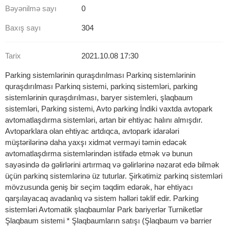
Bəyənilmə sayı
0
Baxış sayı
304
Tarix
2021.10.08 17:30
Parking sistemlərinin quraşdırılması Parkinq sistemlərinin
quraşdırılması Parkinq sistemi, parkinq sistemləri, parking
sistemlərinin quraşdırılması, baryer sistemleri, şlaqbaum
sistemləri, Parking sistemi, Avto parking İndiki vaxtda avtopark
avtomatlaşdırma sistemləri, artan bir ehtiyac halını almışdır.
Avtoparklara olan ehtiyac artdıqca, avtopark idarələri
müştərilərinə daha yaxşı xidmət verməyi təmin edəcək
avtomatlaşdırma sistemlərindən istifadə etmək və bunun
sayəsində də gəlirlərini artırmaq və gəlirlərinə nəzarət edə bilmək
üçün parkinq sistemlərinə üz tuturlar. Şirkətimiz parkinq sistemləri
mövzusunda geniş bir seçim təqdim edərək, hər ehtiyacı
qarşılayacaq avadanlıq və sistem həlləri təklif edir. Parking
sistemləri Avtomatik şlaqbaumlar Park bariyerlər Turniketlər
Şlaqbaum sistemi * Şlaqbaumların satışı (Şlaqbaum və barrier