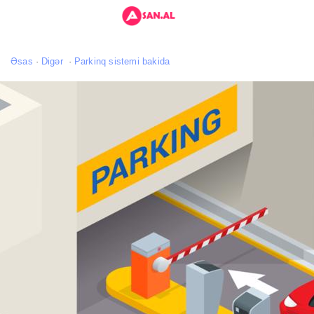
Əsas
Digər
Parkinq sistemi bakida