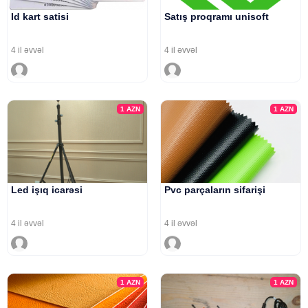
Id kart satisi
Satış proqramı unisoft
4 il əvvəl
4 il əvvəl
1
AZN
1
AZN
Led işıq icarəsi
Pvc parçaların sifarişi
4 il əvvəl
4 il əvvəl
1
AZN
1
AZN