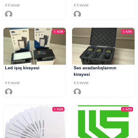
4 il əvvəl
4 il əvvəl
1
AZN
1
AZN
Led işıq kirayəsi
Səs avadanlıqlarının
kirayəsi
4 il əvvəl
4 il əvvəl
1
AZN
1
AZN