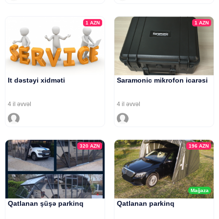
1
AZN
1
AZN
It dəstəyi xidməti
Saramonic mikrofon icarəsi
4 il əvvəl
4 il əvvəl
320
AZN
196
AZN
Mağaza
Qatlanan şüşə parkinq
Qatlanan parkinq