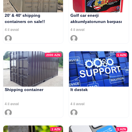
20' & 40' shipping
Golf car enerji
containers on sale!!
akkumlyatorunun bərpası
whatsapp +1 514 6126237
4 il əvvəl
4 il əvvəl
2000
AZN
1
AZN
Shipping container
It dəstək
4 il əvvəl
4 il əvvəl
1
AZN
1
AZN