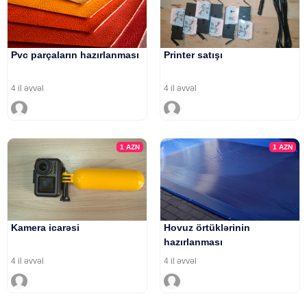
Pvc parçaların hazırlanması
Printer satışı
4 il əvvəl
4 il əvvəl
1
AZN
1
AZN
Kamera icarəsi
Hovuz örtüklərinin
hazırlanması
4 il əvvəl
4 il əvvəl