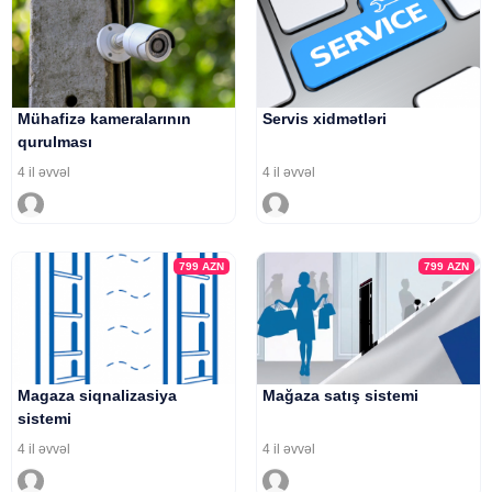
Mühafizə kameralarının
Servis xidmətləri
qurulması
4 il əvvəl
4 il əvvəl
799
AZN
799
AZN
Magaza siqnalizasiya
Mağaza satış sistemi
sistemi
4 il əvvəl
4 il əvvəl