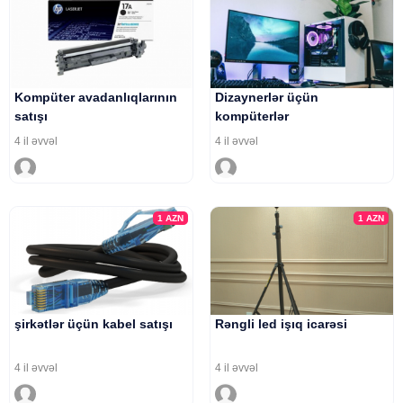
Kompüter avadanlıqlarının
Dizaynerlər üçün
satışı
kompüterlər
4 il əvvəl
4 il əvvəl
1
AZN
1
AZN
şirkətlər üçün kabel satışı
Rəngli led işıq icarəsi
4 il əvvəl
4 il əvvəl