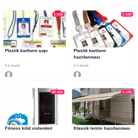
1
AZN
1
AZN
Plastik kartların çapı
Plastik kartların
hazırlanması
4 il əvvəl
4 il əvvəl
50
AZN
1
AZN
Fitness kilid sistemleri
Klassik tentin hazırlanması