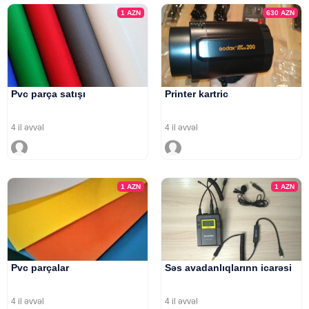
1
AZN
630
AZN
Pvc parça satışı
Printer kartric
4 il əvvəl
4 il əvvəl
1
AZN
1
AZN
Pvc parçalar
Səs avadanlıqlarınn icarəsi
4 il əvvəl
4 il əvvəl