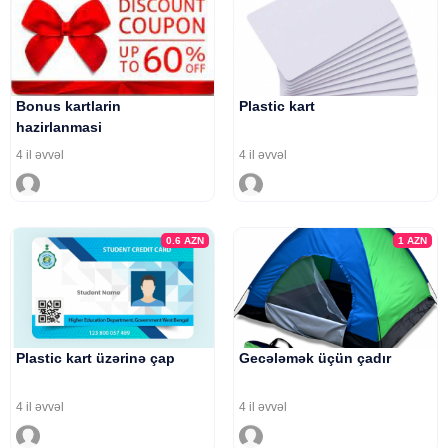
Bonus kartlarin
Plastic kart
hazirlanmasi
4 il əvvəl
4 il əvvəl
0.6
AZN
1
AZN
Plastic kart üzərinə çap
Gecələmək üçün çadır
4 il əvvəl
4 il əvvəl