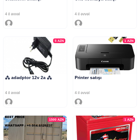
4 il əvvəl
4 il əvvəl
5
AZN
1
AZN
⁂ adadptor 12v 2a ⁂
Printer satışı
4 il əvvəl
4 il əvvəl
1500
AZN
1
AZN