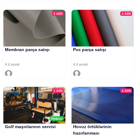
1
AZN
1
AZN
Membran parça satışı
Pvc parça satışı
4 il əvvəl
4 il əvvəl
1
AZN
1
AZN
Mağaza
Golf maşınlarının servisi
Hovuz örtüklərinin
hazırlanması