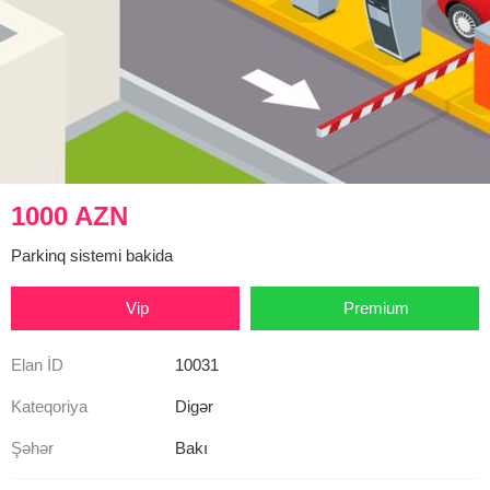
1000 AZN
Parkinq sistemi bakida
Vip
Premium
Elan İD
10031
Kateqoriya
Digər
Şəhər
Bakı