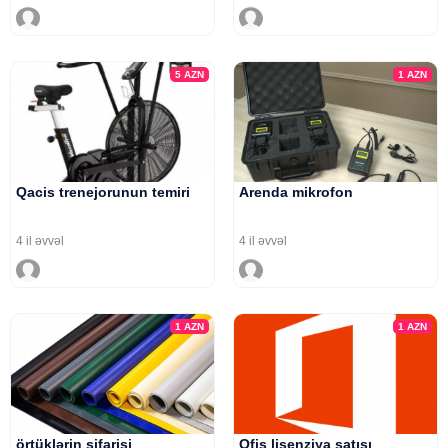
5
AZN
1
AZN
Qacis trenejorunun temiri
Arenda mikrofon
4 il əvvəl
4 il əvvəl
1
AZN
1
AZN
örtüklərin sifarişi
Ofis lisenziya satışı