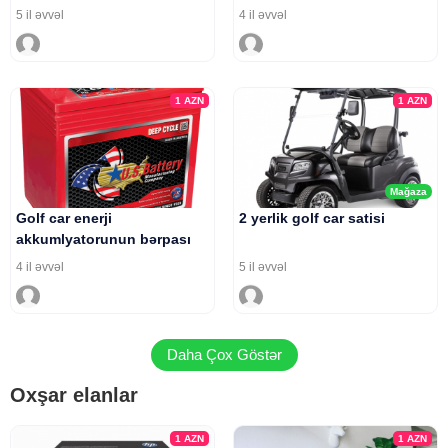
5 il əvvəl
4 il əvvəl
1
AZN
1
AZN
Mağaza
Golf car enerji
2 yerlik golf car satisi
akkumlyatorunun bərpası
4 il əvvəl
5 il əvvəl
Daha Çox Göstər
Oxşar elanlar
1
AZN
1
AZN