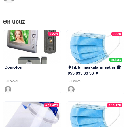
Ən ucuz
0
AZN
0
AZN
Mağaza
Domofon
❖Tibbi maskalarin satisi ☎
055 895 69 96 ❖
6 il əvvəl
6 il əvvəl
0.01
AZN
0.16
AZN