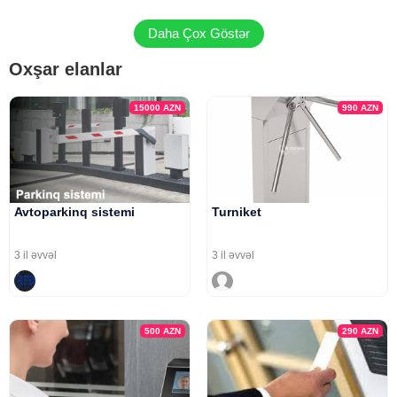
Daha Çox Göstər
Oxşar elanlar
15000
AZN
990
AZN
Avtoparkinq sistemi
Turniket
3 il əvvəl
3 il əvvəl
500
AZN
290
AZN