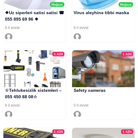
Mağaza
Mağaza
❖Uz siperleri satisi satisi ☎
Virus əleyhinə tibbi maska
055 895 69 96 ❖
6 il əvvəl
6 il əvvəl
1
AZN
1
AZN
☆Tehlukesizlik sistemleri –
Safety cameras
055 450 88 08☆
6 il əvvəl
5 il əvvəl
1
AZN
1
AZN