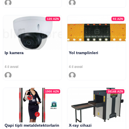
120
AZN
93
AZN
Ip kamera
Yol tramplinleri
4 il əvvəl
4 il əvvəl
1900
AZN
38148
AZN
Qapi tipli metaldetektorlarin
X-ray cihazi