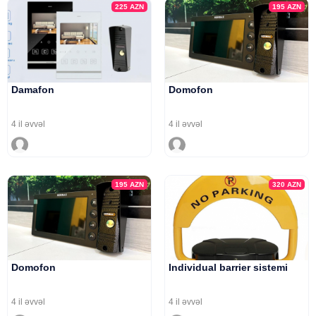
225
AZN
195
AZN
Damafon
Domofon
4 il əvvəl
4 il əvvəl
195
AZN
320
AZN
Domofon
Individual barrier sistemi
4 il əvvəl
4 il əvvəl