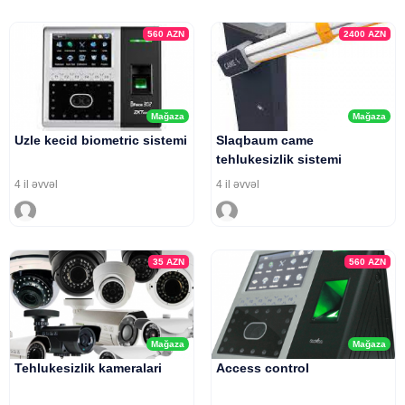
560
AZN
2400
AZN
Mağaza
Mağaza
Uzle kecid biometric sistemi
Slaqbaum came
tehlukesizlik sistemi
4 il əvvəl
4 il əvvəl
35
AZN
560
AZN
Mağaza
Mağaza
Tehlukesizlik kameralari
Access control