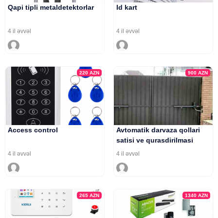
Qapi tipli metaldetektorlar
Id kart
4 il əvvəl
4 il əvvəl
220
AZN
900
AZN
Access control
Avtomatik darvaza qollari
satisi ve qurasdirilmasi
4 il əvvəl
4 il əvvəl
265
AZN
1340
AZN