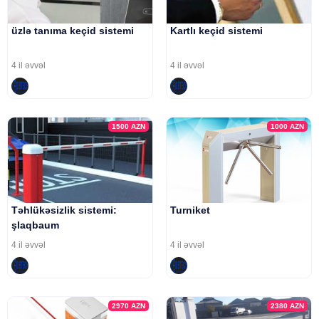
üzlə tanıma keçid sistemi
Kartlı keçid sistemi
4 il əvvəl
4 il əvvəl
1500
AZN
1000
AZN
Təhlükəsizlik sistemi:
Turniket
şlaqbaum
4 il əvvəl
4 il əvvəl
2970
AZN
2380
AZN