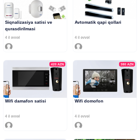
Siqnalizasiya satisi ve
Avtomatik qapi qollari
qurasdirilmasi
4 il əvvəl
4 il əvvəl
420
AZN
380
AZN
Wifi damafon satisi
Wifi domofon
4 il əvvəl
4 il əvvəl