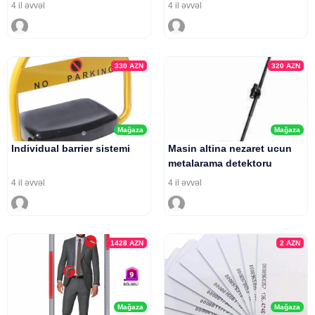
4 il əvvəl
4 il əvvəl
330
AZN
320
AZN
Mağaza
Mağaza
Individual barrier sistemi
Masin altina nezaret ucun
metalarama detektoru
4 il əvvəl
4 il əvvəl
1428
AZN
2
AZN
Mağaza
Mağaza