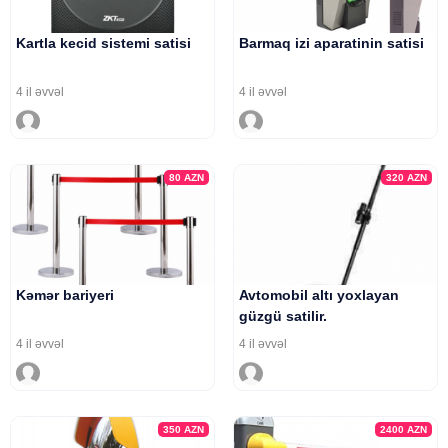
Kartla kecid sistemi satisi
Barmaq izi aparatinin satisi
4 il əvvəl
4 il əvvəl
80
AZN
320
AZN
Kəmər bariyeri
Avtomobil altı yoxlayan
güzgü satilir.
4 il əvvəl
4 il əvvəl
350
AZN
2400
AZN