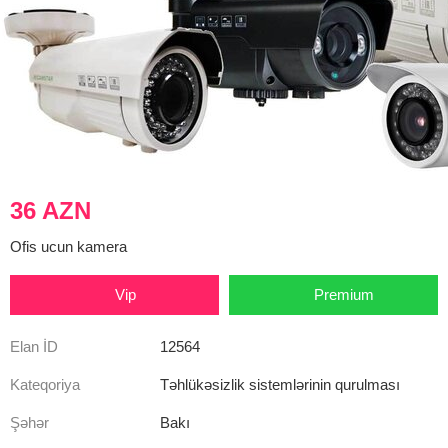
36 AZN
Ofis ucun kamera
Vip
Premium
Elan İD
12564
Kateqoriya
Təhlükəsizlik sistemlərinin qurulması
Şəhər
Bakı