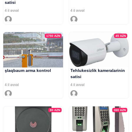
satisi
4 il əvvəl
4 il əvvəl
1750
AZN
45
AZN
şlaqbaum arma kontrol
Tehlukesizlik kameralarinin
satisi
4 il əvvəl
4 il əvvəl
80
AZN
360
AZN