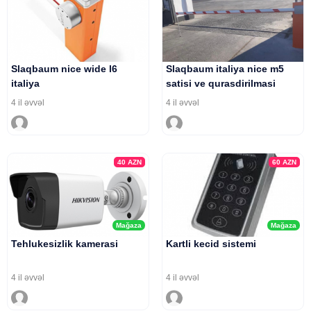
Slaqbaum nice wide l6
Slaqbaum italiya nice m5
italiya
satisi ve qurasdirilmasi
4 il əvvəl
4 il əvvəl
40
AZN
60
AZN
Mağaza
Mağaza
Tehlukesizlik kamerasi
Kartli kecid sistemi
4 il əvvəl
4 il əvvəl