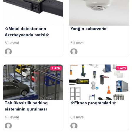
☆Metal detektorlarin
Yanğın xəbərverici
Azerbaycanda satisi☆
6 il əvvəl
5 il əvvəl
1
AZN
1
AZN
Təhlükəsizlik parkinq
☆Fitnes proqramlari ☆
sisteminin qurulması
4 il əvvəl
6 il əvvəl