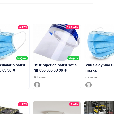
0
AZN
0.01
AZN
Mağaza
Mağaza
skalarin satisi
❖Uz siperleri satisi satisi
Virus əleyhinə t
5 69 96 ❖
☎ 055 895 69 96 ❖
maska
6 il əvvəl
6 il əvvəl
1
AZN
1
AZN