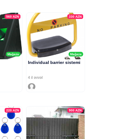
560
AZN
330
AZN
Mağaza
Mağaza
Individual barrier sistemi
4 il əvvəl
220
AZN
900
AZN