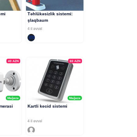
emi
Təhlükəsizlik sistemi:
şlaqbaum
4 il əvvəl
40
AZN
60
AZN
Mağaza
Mağaza
merasi
Kartli kecid sistemi
4 il əvvəl