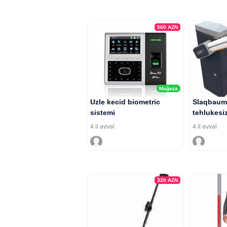
560
AZN
Mağaza
Uzle kecid biometric
Slaqbaum
sistemi
tehlukesiz
4 il əvvəl
4 il əvvəl
320
AZN