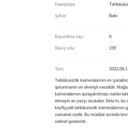
Kateqoriya
Təhlükəsiz
Şəhər
Bakı
Bəyənilmə sayı
0
Baxış sayı
159
Tarix
2022.08.1
Təhlükəsizlik kameralarının ev şəraitind
qorunmanın ən əlverişli vəsaitdir. Mağaza
kameralarının quraşdırılması nəinki təh
etməyin ən yaxşı üsuludur. Belə ki, bu ü
keyfiyyətli təhlükəsizlik kameralarının ge
zəmanət verilir. Bu müddət ərzində texn
xidmet gosteririk.