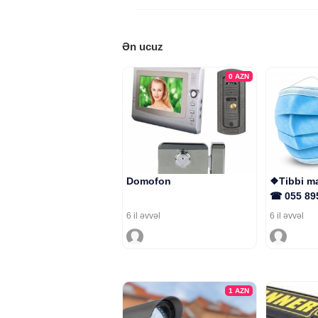
Ən ucuz
0
AZN
Domofon
❖Tibbi ma
☎ 055 89
6 il əvvəl
6 il əvvəl
1
AZN