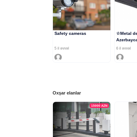
Safety cameras
☆Metal de
Azerbayca
5 il əvvəl
6 il əvvəl
Oxşar elanlar
15000
AZN