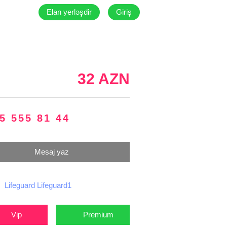
Elan yerləşdir
Giriş
32 AZN
5 555 81 44
Mesaj yaz
Lifeguard Lifeguard1
Vip
Premium