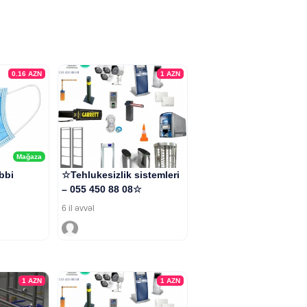
0.16
AZN
1
AZN
Mağaza
ibbi
☆Tehlukesizlik sistemleri
– 055 450 88 08☆
6 il əvvəl
1
AZN
1
AZN