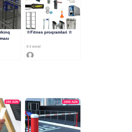
rkinq
☆Fitnes proqramlari ☆
lması
6 il əvvəl
290
AZN
1500
AZN