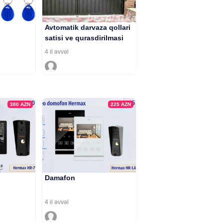
Avtomatik darvaza qollari
satisi ve qurasdirilmasi
4 il əvvəl
380
AZN
225
AZN
Damafon
4 il əvvəl