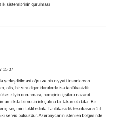
lik sistemlərinin qurulması
7 15:07
ə yerləşdirilməsi oğru və pis niyyətli insanlardan
, ofis, bir sıra digər idarələrdə isə təhlükəsizlik
lükəsizliyin qorunması, həmçinin içşilərə nəzarət
mumilikdə biznesin inkişafına bir təkan ola bilər. Biz
niş seçimini təklif edirik. Təhlükəsizlik texnikasına 1 il
iki servis pulsuzdur. Azerbaycanin istenilen bolgesinde