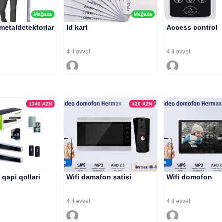
Mağaza
Mağaza
 metaldetektorlar
Id kart
Access control
4 il əvvəl
4 il əvvəl
1340
AZN
420
AZN
qapi qollari
Wifi damafon satisi
Wifi domofon
4 il əvvəl
4 il əvvəl