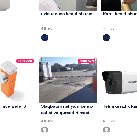
üzlə tanıma keçid sistemi
Kartlı keçid sist
4 il əvvəl
4 il əvvəl
2970
AZN
2380
AZN
nice wide l6
Slaqbaum italiya nice m5
Tehlukesizlik ka
satisi ve qurasdirilmasi
4 il əvvəl
4 il əvvəl