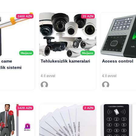
2400
AZN
35
AZN
Mağaza
Mağaza
 came
Tehlukesizlik kameralari
Access control
lik sistemi
4 il əvvəl
4 il əvvəl
1428
AZN
2
AZN