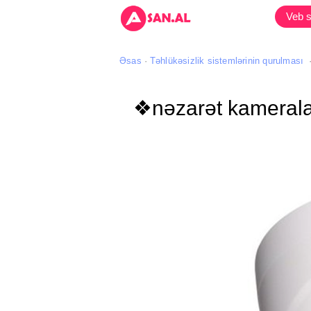
Veb s
Əsas
Təhlükəsizlik sistemlərinin qurulması
❖nəzarət kameralar