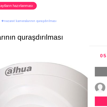
aytların hazırlanması
❖nəzarət kameralarının quraşdırılması
ının quraşdırılması
05