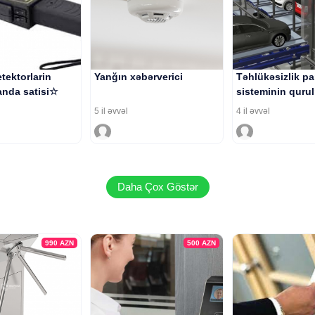
tektorlarin
Yanğın xəbərverici
Təhlükəsizlik pa
nda satisi☆
sisteminin quru
5 il əvvəl
4 il əvvəl
Daha Çox Göstər
990
AZN
500
AZN