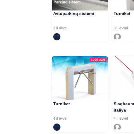
Avtoparkinq sistemi
Turniket
3 il əvvəl
3 il əvvəl
1000
AZN
Turniket
Slaqbaum 
italiya
4 il əvvəl
4 il əvvəl