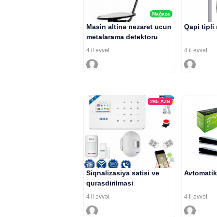
Mağaza
Masin altina nezaret ucun
Qapi tipli
metalarama detektoru
4 il əvvəl
4 il əvvəl
265
AZN
Siqnalizasiya satisi ve
Avtomatik 
qurasdirilmasi
4 il əvvəl
4 il əvvəl