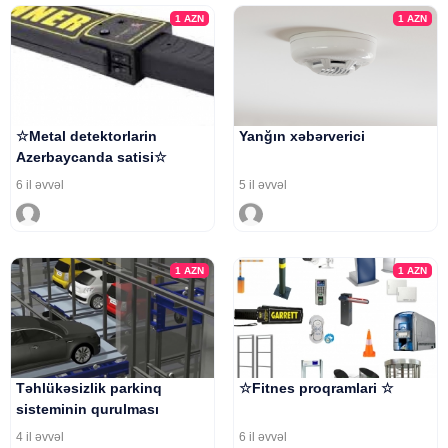
1
AZN
1
AZN
☆Metal detektorlarin
Yanğın xəbərverici
Azerbaycanda satisi☆
6 il əvvəl
5 il əvvəl
1
AZN
1
AZN
Təhlükəsizlik parkinq
☆Fitnes proqramlari ☆
sisteminin qurulması
4 il əvvəl
6 il əvvəl