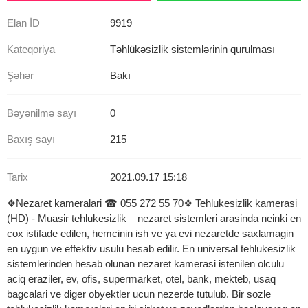
Elan İD
9919
Kateqoriya
Təhlükəsizlik sistemlərinin qurulması
Şəhər
Bakı
Bəyənilmə sayı
0
Baxış sayı
215
Tarix
2021.09.17 15:18
❖Nezaret kameralari ☎ 055 272 55 70❖ Tehlukesizlik kamerasi
(HD) - Muasir tehlukesizlik – nezaret sistemleri arasinda neinki en
cox istifade edilen, hemcinin ish ve ya evi nezaretde saxlamagin
en uygun ve effektiv usulu hesab edilir. En universal tehlukesizlik
sistemlerinden hesab olunan nezaret kamerasi istenilen olculu
aciq eraziler, ev, ofis, supermarket, otel, bank, mekteb, usaq
bagcalari ve diger obyektler ucun nezerde tutulub. Bir sozle