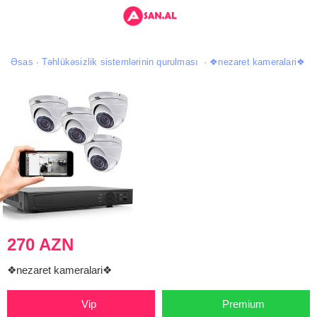
Əsas
Təhlükəsizlik sistemlərinin qurulması
❖nezaret kameralari❖
270 AZN
❖nezaret kameralari❖
Vip
Premium