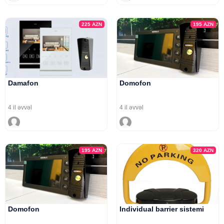
225
AZN
195
AZN
Damafon
Domofon
4 il əvvəl
4 il əvvəl
195
AZN
320
AZN
Domofon
Individual barrier sistemi