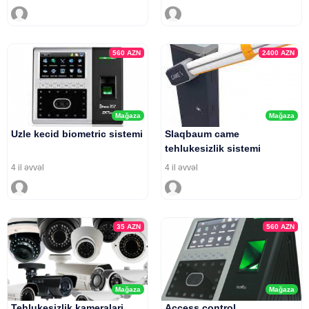
560
AZN
2400
AZN
Mağaza
Mağaza
Uzle kecid biometric sistemi
Slaqbaum came
tehlukesizlik sistemi
4 il əvvəl
4 il əvvəl
35
AZN
560
AZN
Mağaza
Mağaza
Tehlukesizlik kameralari
Access control