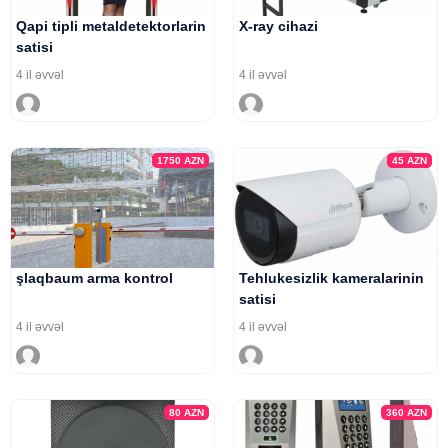
Qapi tipli metaldetektorlarin
X-ray cihazi
satisi
4 il əvvəl
4 il əvvəl
1750
AZN
45
AZN
şlaqbaum arma kontrol
Tehlukesizlik kameralarinin
satisi
4 il əvvəl
4 il əvvəl
80
AZN
360
AZN