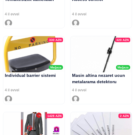
4 il əvvəl
4 il əvvəl
330
AZN
320
AZN
Mağaza
Mağaza
Individual barrier sistemi
Masin altina nezaret ucun
metalarama detektoru
4 il əvvəl
4 il əvvəl
1428
AZN
2
AZN