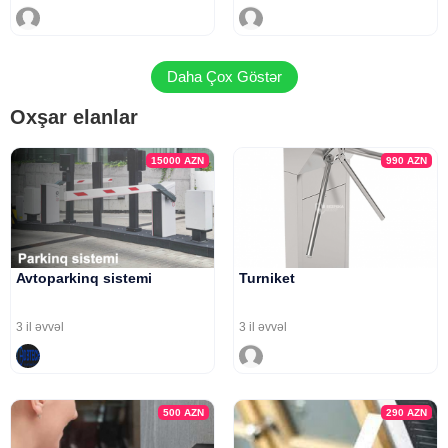
Daha Çox Göstər
Oxşar elanlar
15000
AZN
990
AZN
Avtoparkinq sistemi
Turniket
3 il əvvəl
3 il əvvəl
500
AZN
290
AZN