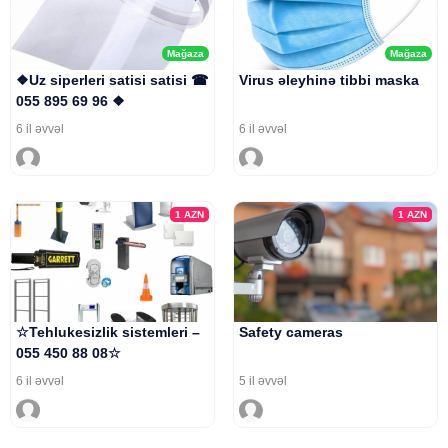
Mağaza
Mağaza
❖Uz siperleri satisi satisi ☎
Virus əleyhinə tibbi maska
055 895 69 96 ❖
6 il əvvəl
6 il əvvəl
1
AZN
1
AZN
☆Tehlukesizlik sistemleri –
Safety cameras
055 450 88 08☆
6 il əvvəl
5 il əvvəl