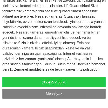
tehlukesizlik kameralari en iri sirket ve zavodlardan baslayaraq en
kicik ev ve kotteclerde qurasdirila biler. LifeGuard sirketi Size
tehlukesizlik kameralarinin satisi ve qurasdirilmasi sahesinde
xidmet gostere biler. Nezaret kamerasi Sizin, yaxinlarinizin,
obyektinizin, ev ve mulkunuzun tehlukesizliyini qorumaqla yanasi,
isdeki ve evdeki nizam-intizami da qaydada saxlamaga komek
edecek. Nezaret kamerasi qurasdirilan ofis ve her hansi bir ish
yerinde ishci ozunu daha mesuliyyetli hiss edecek ve bu
bilavasite Sizin isinizdeki effektivliyi qaldiracaq. Evinizde
qurasdirilan kamera ile Siz usaginizdan, xeste ve ya yasli
valideynden nigaran qalmayacaqsiniz. Internet vasitesi ile
ezizleriniz her zaman “yaninizda” olacaq. Azerbaycanin istenilen
erazisinden sifarisler qebul olunur. Butun mehsullarimiza zemanet
veririk. Zemanet muddeti erzinde texniki servisimiz pulsuzdur.
(055) 272 55 70
Mesaj yaz