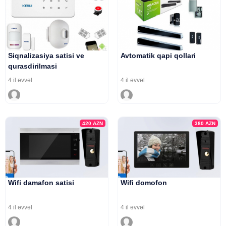
Siqnalizasiya satisi ve
Avtomatik qapi qollari
qurasdirilmasi
4 il əvvəl
4 il əvvəl
420
AZN
380
AZN
Wifi damafon satisi
Wifi domofon
4 il əvvəl
4 il əvvəl