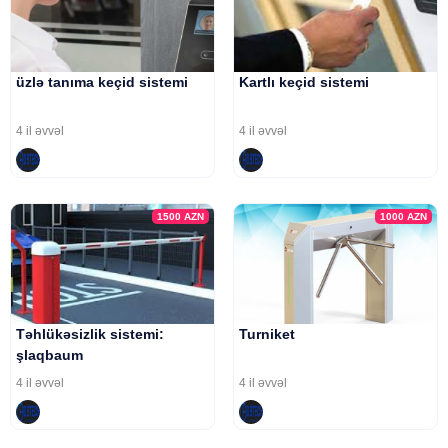
üzlə tanıma keçid sistemi
Kartlı keçid sistemi
4 il əvvəl
4 il əvvəl
1500
AZN
1000
AZN
Təhlükəsizlik sistemi:
Turniket
şlaqbaum
4 il əvvəl
4 il əvvəl