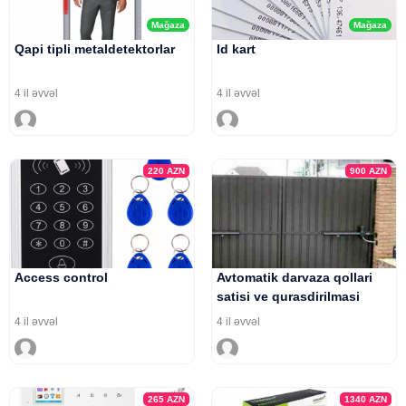
Mağaza
Mağaza
Qapi tipli metaldetektorlar
Id kart
4 il əvvəl
4 il əvvəl
220
AZN
900
AZN
Access control
Avtomatik darvaza qollari
satisi ve qurasdirilmasi
4 il əvvəl
4 il əvvəl
265
AZN
1340
AZN