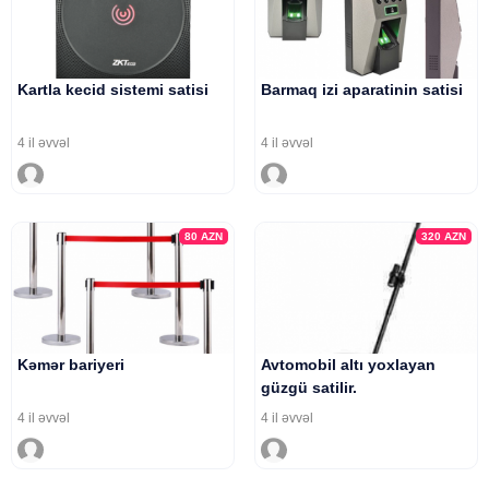
Kartla kecid sistemi satisi
Barmaq izi aparatinin satisi
4 il əvvəl
4 il əvvəl
80
AZN
320
AZN
Kəmər bariyeri
Avtomobil altı yoxlayan
güzgü satilir.
4 il əvvəl
4 il əvvəl