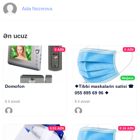
Aida Nezerova
Ən ucuz
0
AZN
0
AZN
Mağaza
Domofon
❖Tibbi maskalarin satisi ☎
055 895 69 96 ❖
6 il əvvəl
6 il əvvəl
0.01
AZN
0.16
AZN