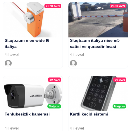
2970
AZN
2380
AZN
Slaqbaum nice wide l6
Slaqbaum italiya nice m5
italiya
satisi ve qurasdirilmasi
4 il əvvəl
4 il əvvəl
40
AZN
60
AZN
Mağaza
Mağaza
Tehlukesizlik kamerasi
Kartli kecid sistemi
4 il əvvəl
4 il əvvəl