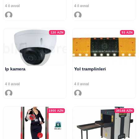
4 il əvvəl
4 il əvvəl
120
AZN
93
AZN
Ip kamera
Yol tramplinleri
4 il əvvəl
4 il əvvəl
1900
AZN
38148
AZN