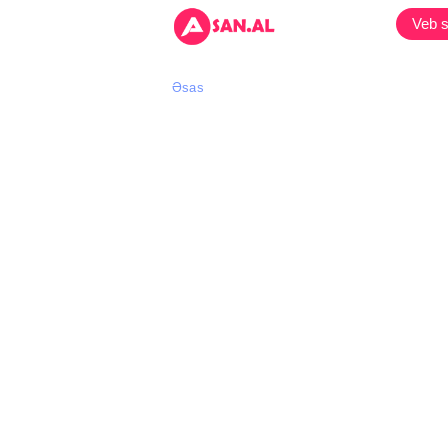
Veb s
Əsas