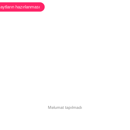
aytların hazırlanması
Məlumat tapılmadı