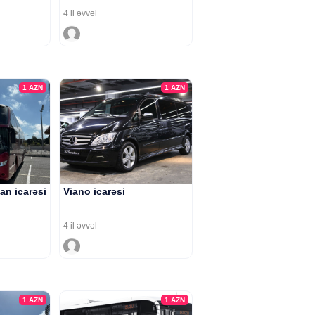
4 il əvvəl
1
AZN
1
AZN
an icarəsi
Viano icarəsi
4 il əvvəl
1
AZN
1
AZN