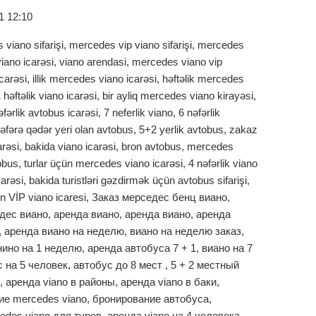
1 12:10
viano sifarişi, mercedes vip viano sifarişi, mercedes
iano icarəsi, viano arendasi, mercedes viano vip
icarəsi, illik mercedes viano icarəsi, həftəlik mercedes
1 həftəlik viano icarəsi, bir ayliq mercedes viano kirayəsi,
fərlik avtobus icarəsi, 7 neferlik viano, 6 nəfərlik
əfərə qədər yeri olan avtobus, 5+2 yerlik avtobus, zakaz
arəsi, bakida viano icarəsi, bron avtobus, mercedes
obus, turlar üçün mercedes viano icarəsi, 4 nəfərlik viano
carəsi, bakida turistləri gəzdirmək üçün avtobus sifarişi,
çün VİP viano icaresi, Заказ мерседес бенц виано,
дес виано, аренда виано, аренда виано, аренда
, аренда виано на неделю, виано на неделю заказ,
ино на 1 неделю, аренда автобуса 7 + 1, виано на 7
 на 5 человек, автобус до 8 мест , 5 + 2 местный
, аренда viano в районы, аренда viano в баки,
е mercedes viano, бронирование автобуса,
des viano для туров, аренда viano на 4 человека,