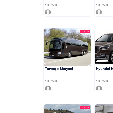
4 il əvvəl
4 il əvvəl
1
AZN
Traveqo kirayəsi
Hyundai h
4 il əvvəl
4 il əvvəl
1
AZN