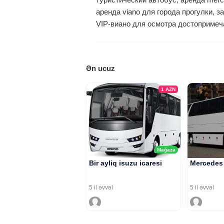
аренда viano для города прогулки, з
VIP-виано для осмотра достопримеч
Ən ucuz
1
AZN
Mağaza
Bir ayliq isuzu icaresi
Mercedes 
5 il əvvəl
5 il əvvəl