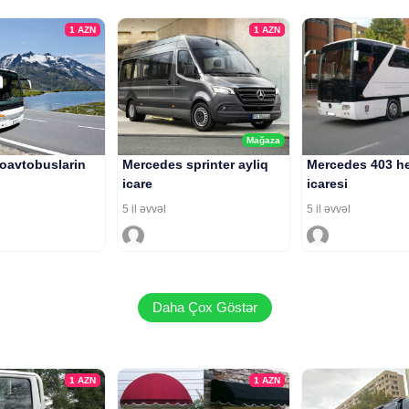
1
AZN
1
AZN
Mağaza
roavtobuslarin
Mercedes sprinter ayliq
Mercedes 403 he
icare
icaresi
5 il əvvəl
5 il əvvəl
Daha Çox Göstər
1
AZN
1
AZN