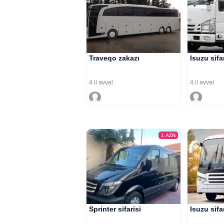
Traveqo zakazı
Isuzu sifa
4 il əvvəl
4 il əvvəl
1
AZN
Sprinter sifarisi
Isuzu sifa