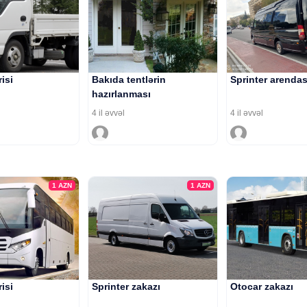
risi
Bakıda tentlərin
Sprinter arendas
hazırlanması
4 il əvvəl
4 il əvvəl
1
AZN
1
AZN
risi
Sprinter zakazı
Otocar zakazı