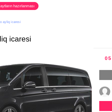
aytların hazırlanması
 ayliq icaresi
iq icaresi
05