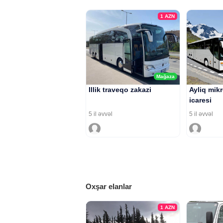
1
AZN
Mağaza
Illik traveqo zakazi
Ayliq mik
icaresi
5 il əvvəl
5 il əvvəl
Oxşar elanlar
1
AZN