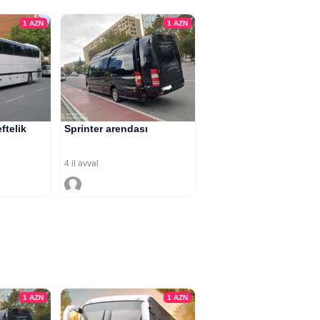
1
AZN
1
AZN
ftelik
Sprinter arendası
4 il əvvəl
1
AZN
1
AZN