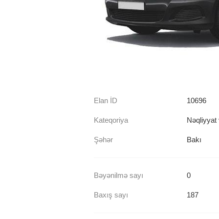
Elan İD
10696
Kateqoriya
Nəqliyyat 
Şəhər
Bakı
Bəyənilmə sayı
0
Baxış sayı
187