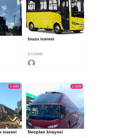
Isuzu icarəsi
4 il əvvəl
1
AZN
1
AZN
 icarəsi
Neoplan kirayəsi