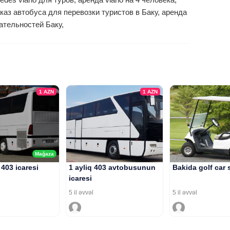
аказ автобуса для перевозки туристов в Баку, аренда
ательностей Баку,
1
AZN
1
AZN
Mağaza
403 icaresi
1 ayliq 403 avtobusunun
Bakida golf car s
icaresi
5 il əvvəl
5 il əvvəl