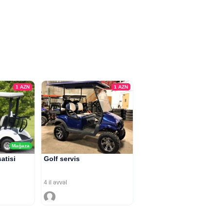
1
AZN
1
AZN
Mağaza
atisi
Golf servis
4 il əvvəl