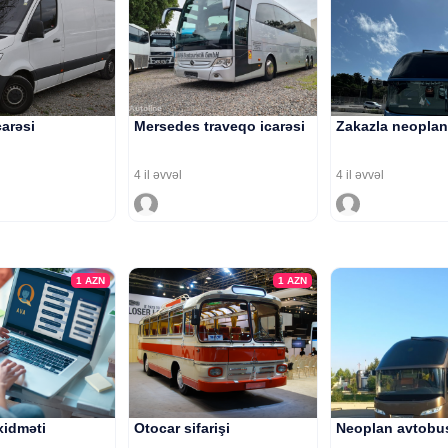
carəsi
Mersedes traveqo icarəsi
Zakazla neoplan
4 il əvvəl
4 il əvvəl
1
AZN
1
AZN
xidməti
Otocar sifarişi
Neoplan avtobus