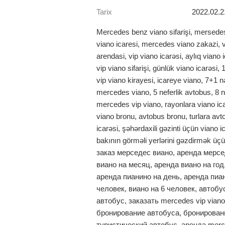
Tarix
2022.02.2
Mercedes benz viano sifarişi, mersedes 
viano icaresi, mercedes viano zakazi, v
arendasi, vip viano icarəsi, aylıq viano 
vip viano sifarişi, günlük viano icarəsi, 
vip viano kirayesi, icareye viano, 7+1 nə
mercedes viano, 5 neferlik avtobus, 8 n
mercedes vip viano, rayonlara viano ic
viano bronu, avtobus bronu, turlara avt
icarəsi, şəhərdaxili gəzinti üçün viano i
bakının görməli yerlərini gəzdirmək ü
заказ мерседес виано, аренда мерсе
виано на месяц, аренда виано на год
аренда пианино на день, аренда пиан
человек, виано на 6 человек, автобус
автобус, заказать mercedes vip viano
бронирование автобуса, бронировани
туристический автобус, аренда merce