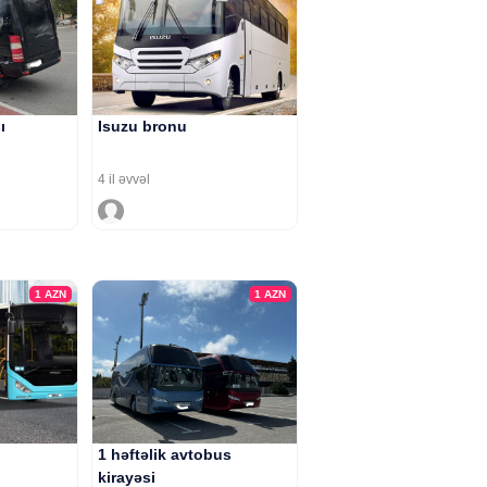
ı
Isuzu bronu
4 il əvvəl
1
AZN
1
AZN
1 həftəlik avtobus
kirayəsi