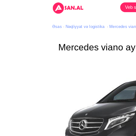
Veb s
Əsas
Nəqliyyat və logistika
Mercedes viano
Mercedes viano ayl