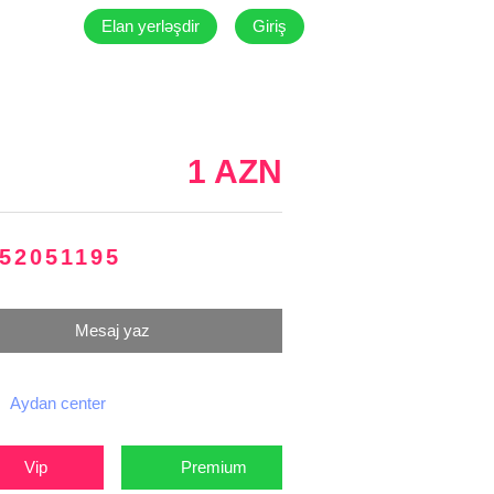
Elan yerləşdir
Giriş
1 AZN
52051195
Mesaj yaz
Aydan center
Vip
Premium