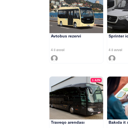
Avtobus rezervi
Sprinter i
4 il əvvəl
4 il əvvəl
1
AZN
Traveqo arendası
Bakıda it 