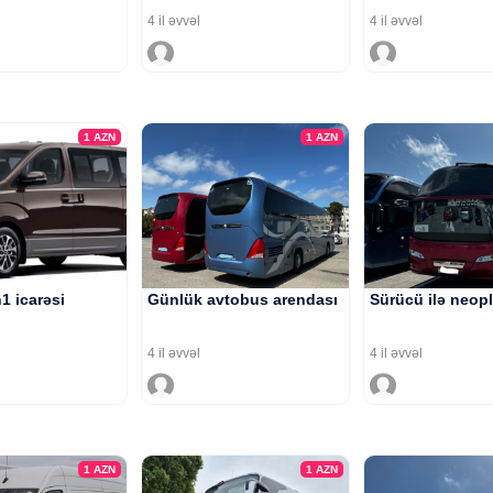
4 il əvvəl
4 il əvvəl
1
AZN
1
AZN
1 icarəsi
Günlük avtobus arendası
Sürücü ilə neopl
4 il əvvəl
4 il əvvəl
1
AZN
1
AZN