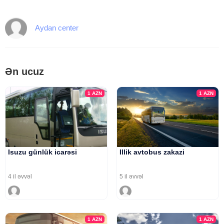
Aydan center
Ən ucuz
1
AZN
1
AZN
Isuzu günlük icarəsi
Illik avtobus zakazi
4 il əvvəl
5 il əvvəl
1
AZN
1
AZN