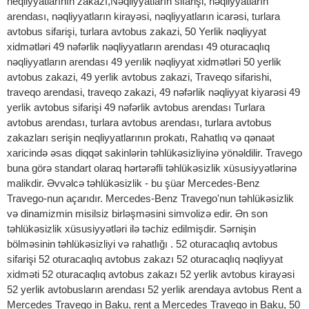
neqliyyatlarının zakazı,Nəqliyyatların sifarişi, nəqliyyatların
arendası, nəqliyyatların kirayəsi, nəqliyyatların icarəsi, turlara
avtobus sifarişi, turlara avtobus zakazi, 50 Yerlik nəqliyyat
xidmətləri 49 nəfərlik nəqliyyatların arendası 49 oturacaqlıq
nəqliyyatların arendası 49 yerılik nəqliyyat xidmətləri 50 yerlik
avtobus zakazi, 49 yerlik avtobus zakazi, Traveqo sifarishi,
traveqo arendasi, traveqo zakazi, 49 nəfərlik nəqliyyat kiyarəsi 49
yerlik avtobus sifarişi 49 nəfərlik avtobus arendası Turlara
avtobus arendası, turlara avtobus arendası, turlara avtobus
zakazları serişin neqliyyatlarının prokatı, Rahatlıq və qənaət
xaricində əsas diqqət sakinlərin təhlükəsizliyinə yönəldilir. Travego
buna görə standart olaraq hərtərəfli təhlükəsizlik xüsusiyyətlərinə
malikdir. Əvvəlcə təhlükəsizlik - bu şüar Mercedes-Benz
Travego-nun açarıdır. Mercedes-Benz Travego'nun təhlükəsizlik
və dinamizmin misilsiz birləşməsini simvolizə edir. Ən son
təhlükəsizlik xüsusiyyətləri ilə təchiz edilmişdir. Sərnişin
bölməsinin təhlükəsizliyi və rahatlığı . 52 oturacaqlıq avtobus
sifarişi 52 oturacaqlıq avtobus zakazı 52 oturacaqlıq nəqliyyat
xidməti 52 oturacaqlıq avtobus zakazı 52 yerlik avtobus kirayəsi
52 yerlik avtobusların arendası 52 yerlik arendaya avtobus Rent a
Mercedes Travego in Baku, rent a Mercedes Travego in Baku, 50