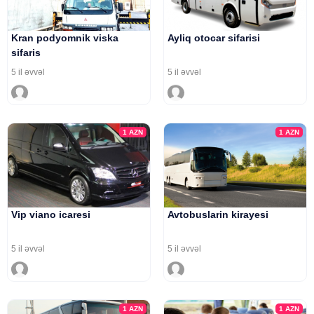
Kran podyomnik viska
Ayliq otocar sifarisi
sifaris
5 il əvvəl
5 il əvvəl
1
AZN
1
AZN
Vip viano icaresi
Avtobuslarin kirayesi
5 il əvvəl
5 il əvvəl
1
AZN
1
AZN