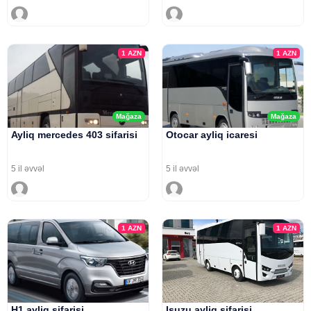
1
AZN
1
AZN
Mağaza
Mağaza
Ayliq mercedes 403 sifarisi
Otocar ayliq icaresi
5 il əvvəl
5 il əvvəl
1
AZN
1
AZN
H1 ayliq sifarisi
Isuzu ayliq sifarisi