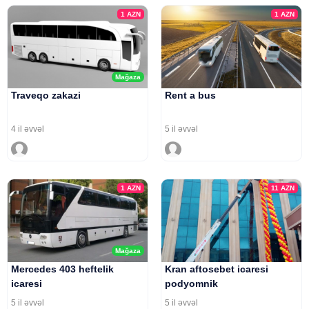
1
AZN
1
AZN
Mağaza
Traveqo zakazi
Rent a bus
4 il əvvəl
5 il əvvəl
1
AZN
11
AZN
Mağaza
Mercedes 403 heftelik
Kran aftosebet icaresi
icaresi
podyomnik
5 il əvvəl
5 il əvvəl