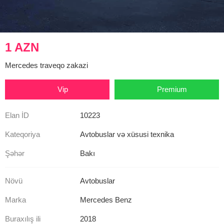
1 AZN
Mercedes traveqo zakazi
Vip
Premium
Elan İD
10223
Kateqoriya
Avtobuslar və xüsusi texnika
Şəhər
Bakı
Növü
Avtobuslar
Marka
Mercedes Benz
Buraxılış ili
2018