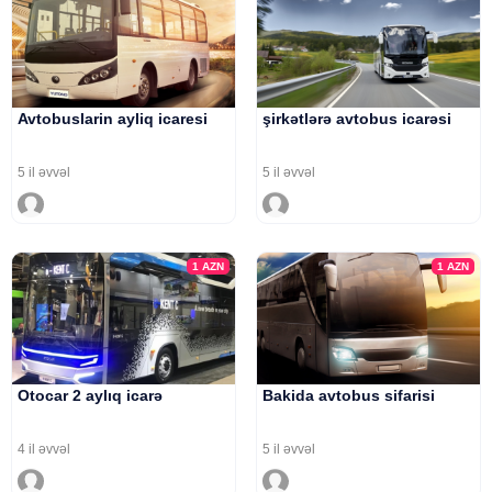
Avtobuslarin ayliq icaresi
şirkətlərə avtobus icarəsi
5 il əvvəl
5 il əvvəl
1
AZN
1
AZN
Otocar 2 aylıq icarə
Bakida avtobus sifarisi
4 il əvvəl
5 il əvvəl