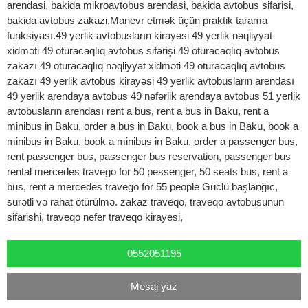
arendasi, bakida mikroavtobus arendasi, bakida avtobus sifarisi,
bakida avtobus zakazi,Manevr etmək üçün praktik tarama
funksiyası.49 yerlik avtobusların kirayəsi 49 yerlik nəqliyyat
xidməti 49 oturacaqlıq avtobus sifarişi 49 oturacaqlıq avtobus
zakazı 49 oturacaqlıq nəqliyyat xidməti 49 oturacaqlıq avtobus
zakazı 49 yerlik avtobus kirayəsi 49 yerlik avtobusların arendası
49 yerlik arendaya avtobus 49 nəfərlik arendaya avtobus 51 yerlik
avtobusların arendası rent a bus, rent a bus in Baku, rent a
minibus in Baku, order a bus in Baku, book a bus in Baku, book a
minibus in Baku, book a minibus in Baku, order a passenger bus,
rent passenger bus, passenger bus reservation, passenger bus
rental mercedes travego for 50 pessenger, 50 seats bus, rent a
bus, rent a mercedes travego for 55 people Güclü başlanğıc,
sürətli və rahat ötürülmə. zakaz traveqo, traveqo avtobusunun
sifarishi, traveqo nefer traveqo kirayesi,
0552051195
Mesaj yaz