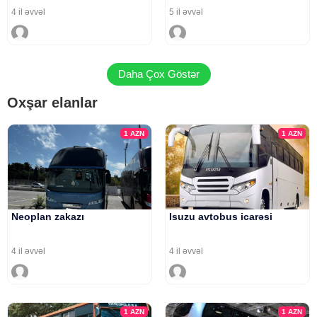
4 il əvvəl
5 il əvvəl
Daha Çox Göstər
Oxşar elanlar
1
AZN
1
AZN
Neoplan zakazı
Isuzu avtobus icarəsi
4 il əvvəl
4 il əvvəl
1
AZN
1
AZN