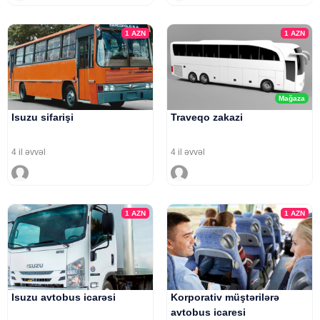
1
AZN
1
AZN
Mağaza
Isuzu sifarişi
Traveqo zakazi
4 il əvvəl
4 il əvvəl
1
AZN
1
AZN
Isuzu avtobus icarəsi
Korporativ müştərilərə
avtobus icaresi