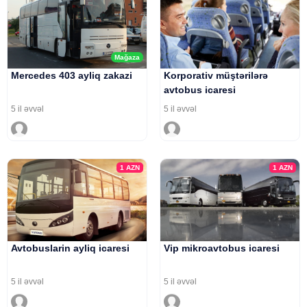
Mağaza
Mercedes 403 ayliq zakazi
Korporativ müştərilərə
avtobus icaresi
5 il əvvəl
5 il əvvəl
1
AZN
1
AZN
Avtobuslarin ayliq icaresi
Vip mikroavtobus icaresi
5 il əvvəl
5 il əvvəl