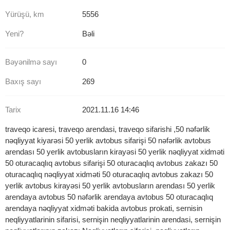
Yürüşü, km
5556
Yeni?
Bəli
Bəyənilmə sayı
0
Baxış sayı
269
Tarix
2021.11.16 14:46
traveqo icaresi, traveqo arendasi, traveqo sifarishi ,50 nəfərlik
nəqliyyat kiyarəsi 50 yerlik avtobus sifarişi 50 nəfərlik avtobus
arendası 50 yerlik avtobusların kirayəsi 50 yerlik nəqliyyat xidməti
50 oturacaqlıq avtobus sifarişi 50 oturacaqlıq avtobus zakazı 50
oturacaqlıq nəqliyyat xidməti 50 oturacaqlıq avtobus zakazı 50
yerlik avtobus kirayəsi 50 yerlik avtobusların arendası 50 yerlik
arendaya avtobus 50 nəfərlik arendaya avtobus 50 oturacaqlıq
arendaya nəqliyyat xidməti bakida avtobus prokati, sernisin
neqliyyatlarinin sifarisi, sernişin neqliyyatlarinin arendasi, sernişin