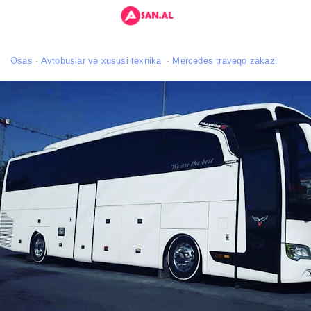
Əsas
Avtobuslar və xüsusi texnika
Mercedes traveqo zakazi