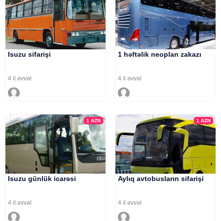
Isuzu sifarişi
1 həftəlik neoplan zakazı
4 il əvvəl
4 il əvvəl
1
AZN
1
AZN
Isuzu günlük icarəsi
Aylıq avtobusların sifarişi
4 il əvvəl
4 il əvvəl