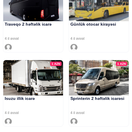
Traveqo 2 həftəlik icarə
Günlük otocar kirayəsi
4 il əvvəl
4 il əvvəl
1
AZN
1
AZN
Isuzu illik icarə
Sprinterin 2 həftəlik icarəsi
4 il əvvəl
4 il əvvəl