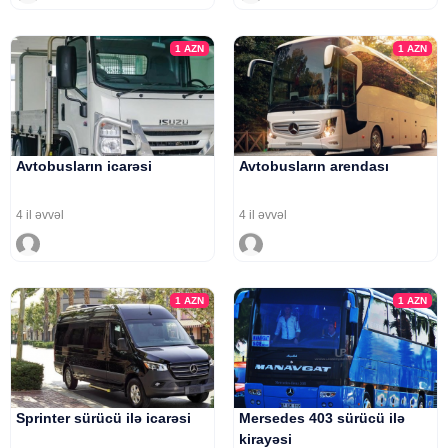
1
AZN
1
AZN
Avtobusların icarəsi
Avtobusların arendası
4 il əvvəl
4 il əvvəl
1
AZN
1
AZN
Sprinter sürücü ilə icarəsi
Mersedes 403 sürücü ilə
kirayəsi