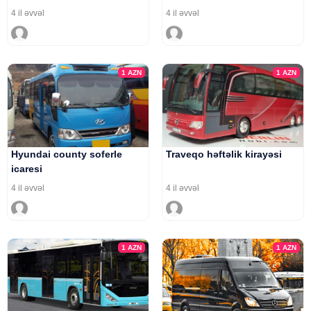
4 il əvvəl
4 il əvvəl
1
AZN
1
AZN
Hyundai county soferle
Traveqo həftəlik kirayəsi
icaresi
4 il əvvəl
4 il əvvəl
1
AZN
1
AZN