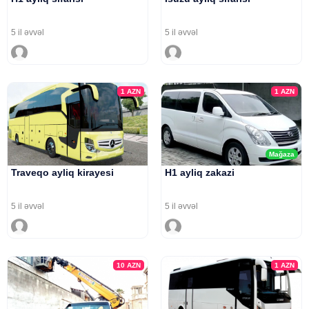
5 il əvvəl
5 il əvvəl
1
AZN
1
AZN
Mağaza
Traveqo ayliq kirayesi
H1 ayliq zakazi
5 il əvvəl
5 il əvvəl
10
AZN
1
AZN