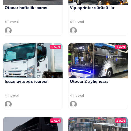
Otocar həftəlik icarəsi
Vip sprinter sürücü ilə
4 il əvvəl
4 il əvvəl
1
AZN
1
AZN
Isuzu avtobus icarəsi
Otocar 2 aylıq icarə
4 il əvvəl
4 il əvvəl
1
AZN
1
AZN