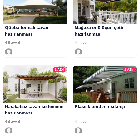
Qübbə formalı tavan
Mağaza önü üçün çətir
hazırlanması
hazırlanması
4 il əvvəl
4 il əvvəl
1
AZN
1
AZN
Hərəkətsiz tavan sisteminin
Klassik tentlərin sifarişi
hazırlanması
4 il əvvəl
4 il əvvəl