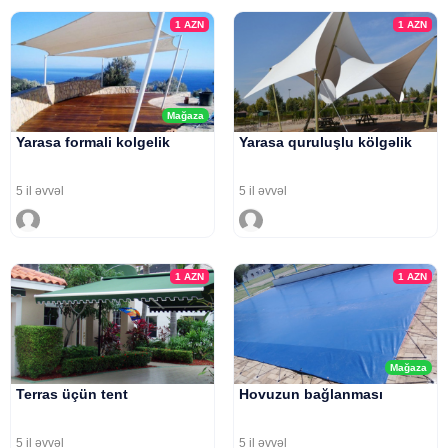
1
AZN
1
AZN
Mağaza
Yarasa formali kolgelik
Yarasa quruluşlu kölgəlik
5 il əvvəl
5 il əvvəl
1
AZN
1
AZN
Mağaza
Terras üçün tent
Hovuzun bağlanması
5 il əvvəl
5 il əvvəl