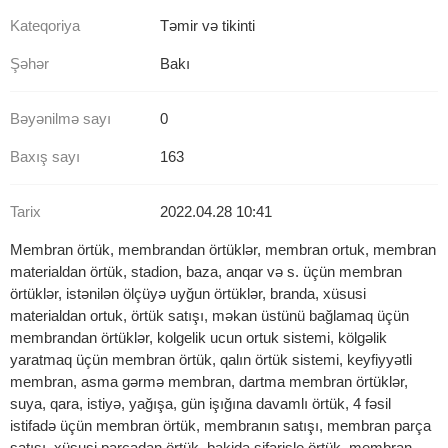
Kateqoriya
Təmir və tikinti
Şəhər
Bakı
Bəyənilmə sayı
0
Baxış sayı
163
Tarix
2022.04.28 10:41
Membran örtük, membrandan örtüklər, membran ortuk, membran
materialdan örtük, stadion, baza, anqar və s. üçün membran
örtüklər, istənilən ölçüyə uyğun örtüklər, branda, xüsusi
materialdan ortuk, örtük satışı, məkan üstünü bağlamaq üçün
membrandan örtüklər, kolgelik ucun ortuk sistemi, kölgəlik
yaratmaq üçün membran örtük, qalın örtük sistemi, keyfiyyətli
membran, asma gərmə membran, dartma membran örtüklər,
suya, qara, istiyə, yağışa, gün işığına davamlı örtük, 4 fəsil
istifadə üçün membran örtük, membranın satışı, membran parça
satışı, xüsusi parçadan örtük, bakida sifarisle örtük, membran