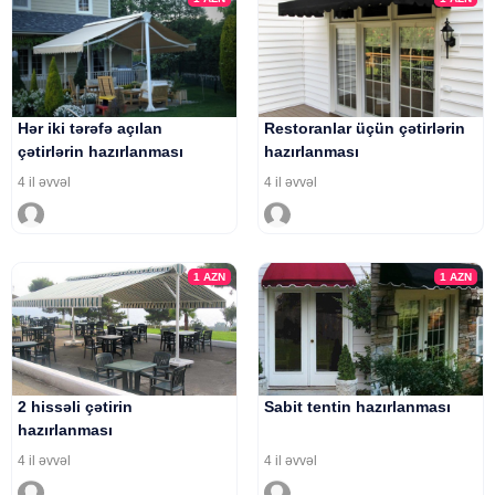
Hər iki tərəfə açılan
Restoranlar üçün çətirlərin
çətirlərin hazırlanması
hazırlanması
4 il əvvəl
4 il əvvəl
1
AZN
1
AZN
2 hissəli çətirin
Sabit tentin hazırlanması
hazırlanması
4 il əvvəl
4 il əvvəl