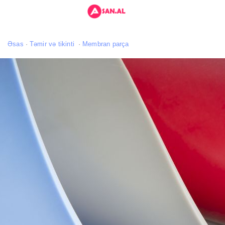
Əsas
Təmir və tikinti
Membran parça