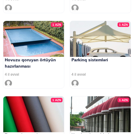
1
AZN
1
AZN
Hovuzu qoruyan örtüyün
Parkinq sistemləri
hazırlanması
4 il əvvəl
4 il əvvəl
1
AZN
1
AZN