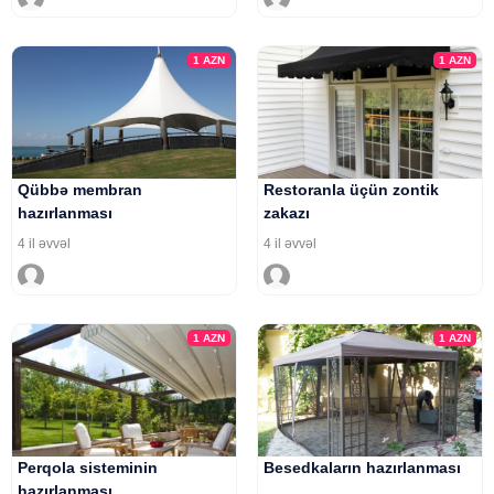
1
AZN
1
AZN
Qübbə membran
Restoranla üçün zontik
hazırlanması
zakazı
4 il əvvəl
4 il əvvəl
1
AZN
1
AZN
Perqola sisteminin
Besedkaların hazırlanması
hazırlanması