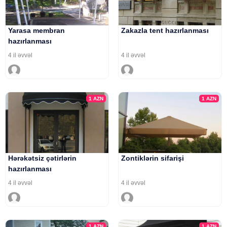
Yarasa membran
Zakazla tent hazırlanması
hazırlanması
4 il əvvəl
4 il əvvəl
1
AZN
1
AZN
Hərəkətsiz çətirlərin
Zontiklərin sifarişi
hazırlanması
4 il əvvəl
4 il əvvəl
1
AZN
1
AZN