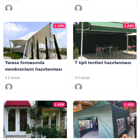
1
AZN
1
AZN
Yarasa formasında
T tipli tentləri hazırlanması
membranların hazırlanması
4 il əvvəl
4 il əvvəl
1
AZN
1
AZN