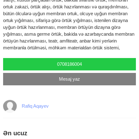
ortuk zakazi, örtük alışı, örtük hazırlanması və quraşdırılması,
bütün ölculərə uyğun membran ortuk, olcuye uyğun membran
ortuk yığılması, sifarişə görə örtük yığılması, istenilen dizayna
uyğun örtük hazırlanması, membran örtüyün dizayna görə
yığılması, asma germe örtük, bakida və azərbaycanda membran
örtüyün hazırlanması, teatr, amfiteatr, anbar kimi yerlərin
membranla örtülməsi, möhkəm materialdan örtük sistemi,
0708186004
Mesaj yaz
Rafiq Aqayev
Ən ucuz