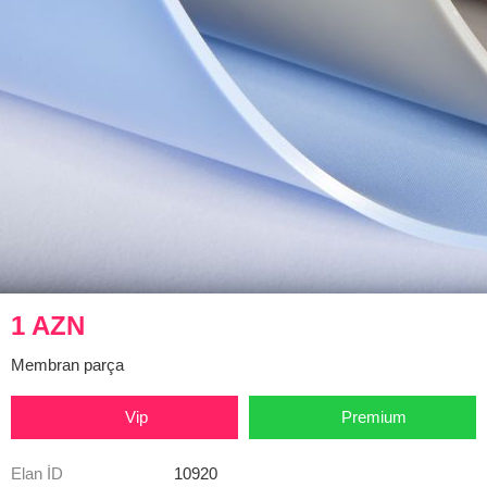
1 AZN
Membran parça
Vip
Premium
Elan İD
10920