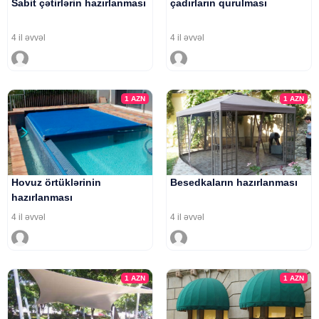
Sabit çətirlərin hazırlanması
çadırların qurulması
4 il əvvəl
4 il əvvəl
1
AZN
1
AZN
Hovuz örtüklərinin
Besedkaların hazırlanması
hazırlanması
4 il əvvəl
4 il əvvəl
1
AZN
1
AZN