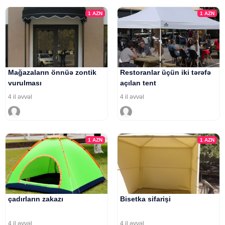
1
AZN
1
AZN
Mağazaların önnüə zontik
Restoranlar üçün iki tərəfə
vurulması
açılan tent
4 il əvvəl
4 il əvvəl
1
AZN
1
AZN
çadırların zakazı
Bisetka sifarişi
4 il əvvəl
4 il əvvəl