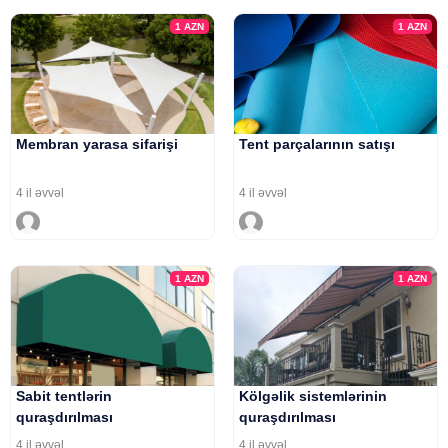
1
AZN
1
AZN
Membran yarasa sifarişi
Tent parçalarının satışı
4 il əvvəl
4 il əvvəl
1
AZN
1
AZN
Sabit tentlərin
Kölgəlik sistemlərinin
quraşdırılması
quraşdırılması
4 il əvvəl
4 il əvvəl