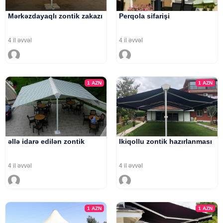
Mərkəzdayaqlı zontik zakazı
Perqola sifarişi
4 il əvvəl
4 il əvvəl
1
AZN
1
AZN
əllə idarə edilən zontik
Ikiqollu zontik hazırlanması
4 il əvvəl
4 il əvvəl
1
AZN
1
AZN