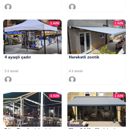
1
AZN
1
AZN
4 ayaqli çadır
Hərəkətli zontik
5 il əvvəl
4 il əvvəl
1
AZN
1
AZN