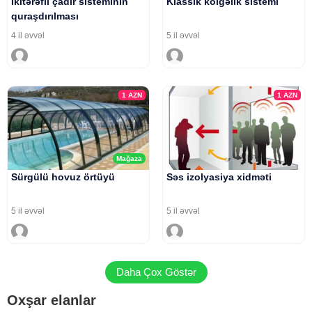
Ikitərəfli çadır sisteminin
Klassik kölgəlik sistemi
quraşdırılması
4 il əvvəl
5 il əvvəl
1
AZN
1
AZN
Mağaza
Sürgülü hovuz örtüyü
Səs izolyasiya xidməti
5 il əvvəl
5 il əvvəl
Daha Çox Göstər
Oxşar elanlar