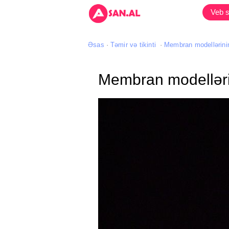
Veb s
Əsas
Təmir və tikinti
Membran modellərinin
Membran modelləri