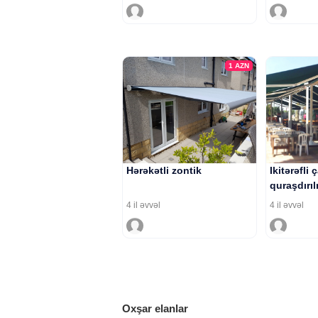
1
AZN
Hərəkətli zontik
Ikitərəfli
quraşdırı
4 il əvvəl
4 il əvvəl
Oxşar elanlar