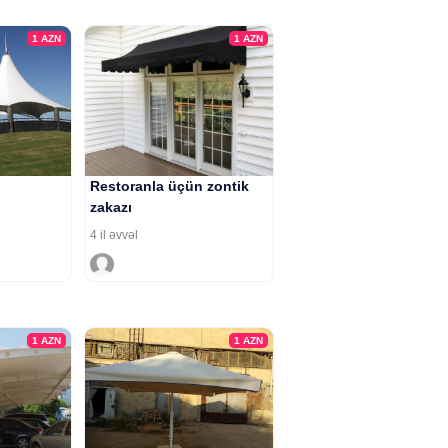
1
AZN
1
AZN
n
Restoranla üçün zontik
zakazı
4 il əvvəl
1
AZN
1
AZN