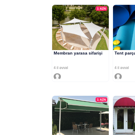
1
AZN
Membran yarasa sifarişi
Tent parça
4 il əvvəl
4 il əvvəl
1
AZN