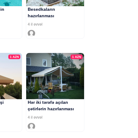
in
Besedkaların
hazırlanması
4 il əvvəl
1
AZN
1
AZN
şi
Hər iki tərəfə açılan
çətirlərin hazırlanması
4 il əvvəl