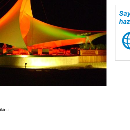
kinti