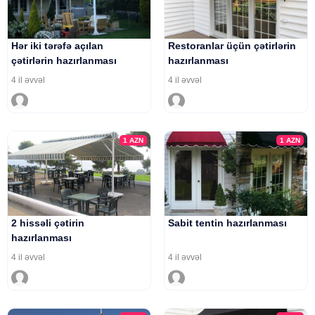
Hər iki tərəfə açılan
Restoranlar üçün çətirlərin
çətirlərin hazırlanması
hazırlanması
4 il əvvəl
4 il əvvəl
1
AZN
1
AZN
2 hissəli çətirin
Sabit tentin hazırlanması
hazırlanması
4 il əvvəl
4 il əvvəl