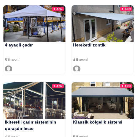
1
AZN
1
AZN
4 ayaqli çadır
Hərəkətli zontik
5 il əvvəl
4 il əvvəl
1
AZN
1
AZN
Ikitərəfli çadır sisteminin
Klassik kölgəlik sistemi
quraşdırılması