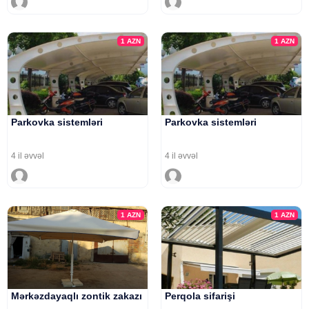
1
AZN
1
AZN
Parkovka sistemləri
Parkovka sistemləri
4 il əvvəl
4 il əvvəl
1
AZN
1
AZN
Mərkəzdayaqlı zontik zakazı
Perqola sifarişi