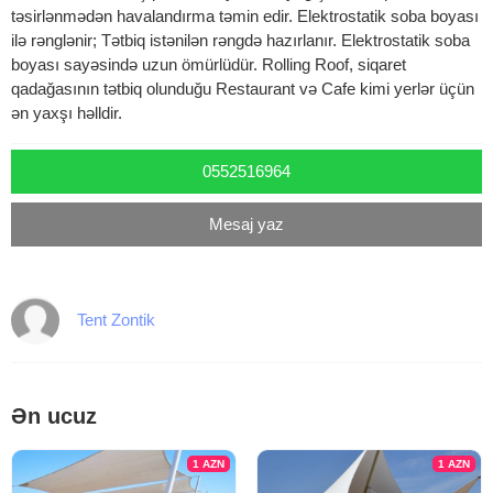
təsirlənmədən havalandırma təmin edir. Elektrostatik soba boyası
ilə rənglənir; Tətbiq istənilən rəngdə hazırlanır. Elektrostatik soba
boyası sayəsində uzun ömürlüdür. Rolling Roof, siqaret
qadağasının tətbiq olunduğu Restaurant və Cafe kimi yerlər üçün
ən yaxşı həlldir.
0552516964
Mesaj yaz
Tent Zontik
Ən ucuz
1
AZN
1
AZN