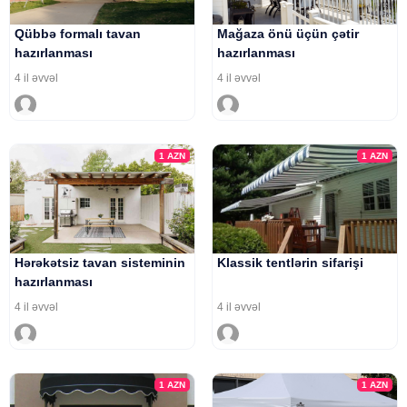
Qübbə formalı tavan
Mağaza önü üçün çətir
hazırlanması
hazırlanması
4 il əvvəl
4 il əvvəl
1
AZN
1
AZN
Hərəkətsiz tavan sisteminin
Klassik tentlərin sifarişi
hazırlanması
4 il əvvəl
4 il əvvəl
1
AZN
1
AZN