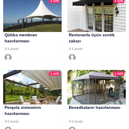
1
AZN
1
AZN
Qübbə membran
Restoranla üçün zontik
hazırlanması
zakazı
4 il əvvəl
4 il əvvəl
1
AZN
1
AZN
Perqola sisteminin
Besedkaların hazırlanması
hazırlanması
4 il əvvəl
4 il əvvəl