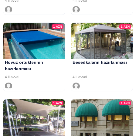
4 il əvvəl
4 il əvvəl
1
AZN
1
AZN
Hovuz örtüklərinin
Besedkaların hazırlanması
hazırlanması
4 il əvvəl
4 il əvvəl
1
AZN
1
AZN