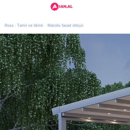
Əsas
Təmir və tikinti
Matorlu fasad örtüyü