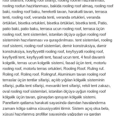
roof sifarishi, rooling roof sifarişi, rooling roofnin hazirlanmasi,
rooling roofun hazirlanması, bakida rooling roof almaq, rooling roof
baki, rooling roof baku, hereketli tavan, hərəkətli tavan, terrasa
tenti, rooling roof, veranda tenti, veranda ortukleri, veranda
örtükləri, bisetka ortukleri, bisetka örtükləri, bisetka tenti, Patio,
patio baki, patio baku, terrasa ucun rooling roof, terrasa üçün
rooling roof, tent sistemleri, istənilən ölçüyə uyğun rooling roof
sisteminin hazırlanması və quraşdırılması. tent sistemləri, rooling
roof sistemi, rooling roof sistemləri, demir konstruksiya, dəmir
konstruksiya, keyfiyyettli rooling roof, keyfıyyətli rooling roof,
keyfiyetli tent, keyfiyyətli tent, fasad ucun tent, 4 fesil davamlı
kolgelik, terras ucun kolgelik sistemi, fasad üçün tent, motorlu
rooling roof, motorlu terras ortukleri, Rooling Roof. Ruling ruf.
Roling rof. Rolinq roof. Rolingruf. Aluminium tavan rooling roof
terraslar üçün tentlər sifarişi, açılıb yığılan kölgəlik sisteminin
sifarişi, pultla tent sifarişi, mexaniki tent sifarişi, relsli tent zakazı,
oval rooling roof sistemləri, istənilən ölçüyə uyğun rooling roof
kölgəlik üçün tavan, günəşdən qoruyan kölgəlik sistemi.
Panellərin qatlama hərəkəti sayəsində damdan havalandırma
zamanı kölgə salma xüsusiyyətini itirmir. Sistem açıq olsa belə,
xüsusi hazırlanmış profillər sayəsində yağışdan və qardan