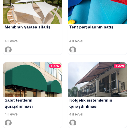
Membran yarasa sifarişi
Tent parçalarının satışı
4 il əvvəl
4 il əvvəl
1
AZN
1
AZN
Sabit tentlərin
Kölgəlik sistemlərinin
quraşdırılması
quraşdırılması
4 il əvvəl
4 il əvvəl