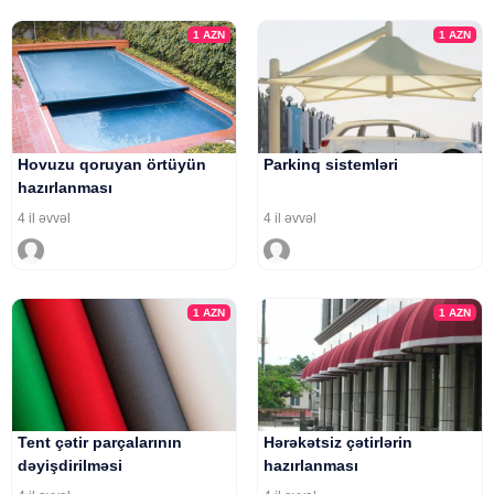
1
AZN
1
AZN
Hovuzu qoruyan örtüyün
Parkinq sistemləri
hazırlanması
4 il əvvəl
4 il əvvəl
1
AZN
1
AZN
Tent çətir parçalarının
Hərəkətsiz çətirlərin
dəyişdirilməsi
hazırlanması