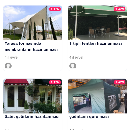
1
AZN
1
AZN
Yarasa formasında
T tipli tentləri hazırlanması
membranların hazırlanması
4 il əvvəl
4 il əvvəl
1
AZN
1
AZN
Sabit çətirlərin hazırlanması
çadırların qurulması