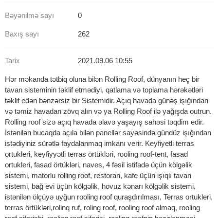
Bəyənilmə sayı
0
Baxış sayı
262
Tarix
2021.09.06 10:55
Hər məkanda tətbiq oluna bilən Rolling Roof, dünyanın heç bir
tavan sisteminin təklif etmədiyi, qatlama və toplama hərəkətləri
təklif edən bənzərsiz bir Sistemidir. Açıq havada günəş işığından
və təmiz havadan zövq alın və ya Rolling Roof ilə yağışda outrun.
Rolling roof sizə açıq havada əlavə yaşayış sahəsi təqdim edir.
İstənilən bucaqda açıla bilən panellər sayəsində gündüz işığından
istədiyiniz sürətlə faydalanmaq imkanı verir. Keyfiyetli terras
ortukleri, keyfiyyətli terras örtükləri, rooling roof-tent, fasad
ortukleri, fasad örtükləri, naves, 4 fəsil istifadə üçün kölgəlik
sistemi, matorlu rolling roof, restoran, kafe üçün işıqlı tavan
sistemi, bağ evi üçün kölgəlik, hovuz kənarı kölgəlik sistemi,
istənilən ölçüyə uyğun rooling roof quraşdırılması, Terras ortukleri,
terras örtükləri,rolinq ruf, roling roof, rooling roof almaq, rooling