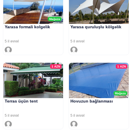
Mağaza
Yarasa formali kolgelik
Yarasa quruluşlu kölgəlik
5 il əvvəl
5 il əvvəl
1
AZN
1
AZN
Mağaza
Terras üçün tent
Hovuzun bağlanması
5 il əvvəl
5 il əvvəl