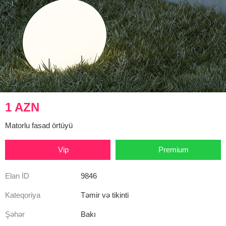
1 AZN
Matorlu fasad örtüyü
Vip
Premium
Elan İD
9846
Kateqoriya
Təmir və tikinti
Şəhər
Bakı