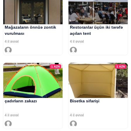
Mağazaların önnüə zontik
Restoranlar üçün iki tərəfə
vurulması
açılan tent
4 il əvvəl
4 il əvvəl
1
AZN
1
AZN
çadırların zakazı
Bisetka sifarişi
4 il əvvəl
4 il əvvəl