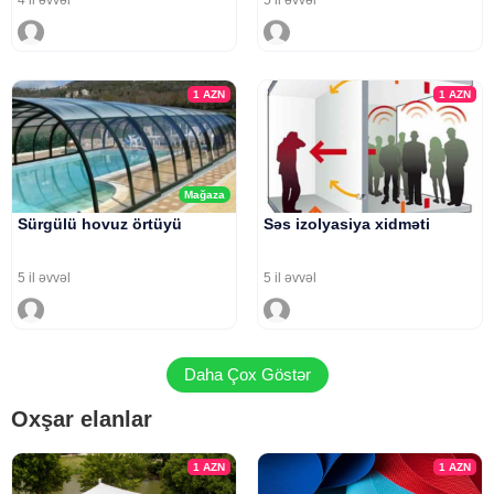
4 il əvvəl
5 il əvvəl
1
AZN
1
AZN
Mağaza
Sürgülü hovuz örtüyü
Səs izolyasiya xidməti
5 il əvvəl
5 il əvvəl
Daha Çox Göstər
Oxşar elanlar
1
AZN
1
AZN