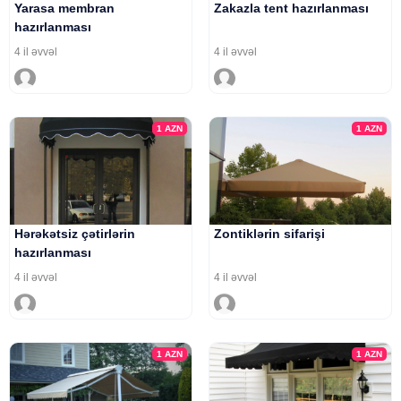
Yarasa membran
Zakazla tent hazırlanması
hazırlanması
4 il əvvəl
4 il əvvəl
1
AZN
1
AZN
Hərəkətsiz çətirlərin
Zontiklərin sifarişi
hazırlanması
4 il əvvəl
4 il əvvəl
1
AZN
1
AZN