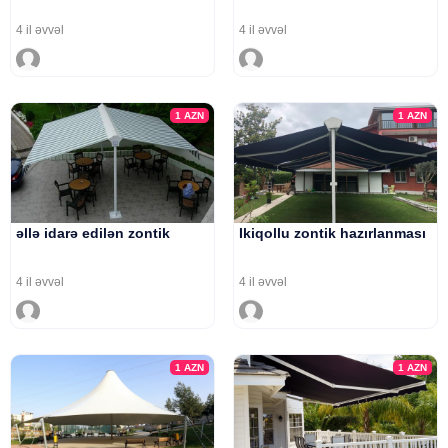
4 il əvvəl
4 il əvvəl
1
AZN
1
AZN
əllə idarə edilən zontik
Ikiqollu zontik hazırlanması
4 il əvvəl
4 il əvvəl
1
AZN
1
AZN