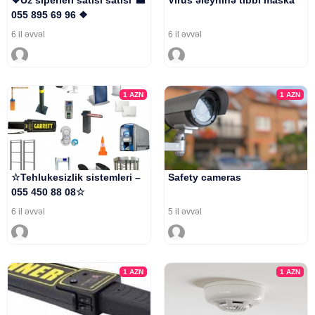
❖Uz siperleri satisi satisi ☎
Virus əleyhinə tibbi maska
055 895 69 96 ❖
6 il əvvəl
6 il əvvəl
1
AZN
1
AZN
☆Tehlukesizlik sistemleri –
Safety cameras
055 450 88 08☆
6 il əvvəl
5 il əvvəl
1
AZN
1
AZN