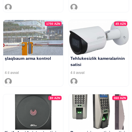
1750
AZN
45
AZN
şlaqbaum arma kontrol
Tehlukesizlik kameralarinin
satisi
4 il əvvəl
4 il əvvəl
80
AZN
360
AZN