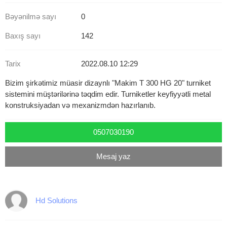
Bəyənilmə sayı
0
Baxış sayı
142
Tarix
2022.08.10 12:29
Bizim şirkətimiz müasir dizaynlı "Makim T 300 HG 20" turniket
sistemini müştərilərinə təqdim edir. Turniketler keyfiyyətli metal
konstruksiyadan və mexanizmdən hazırlanıb.
0507030190
Mesaj yaz
Hd Solutions