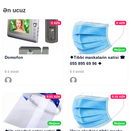
Ən ucuz
0
AZN
0
AZN
Mağaza
Domofon
❖Tibbi maskalarin satisi ☎
055 895 69 96 ❖
6 il əvvəl
6 il əvvəl
0.01
AZN
0.16
AZN
Mağaza
Mağaza