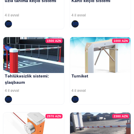
üzlə tanıma keçid sistemi
Kartlı keçid sistemi
4 il əvvəl
4 il əvvəl
1500
AZN
1000
AZN
Təhlükəsizlik sistemi:
Turniket
şlaqbaum
4 il əvvəl
4 il əvvəl
2970
AZN
2380
AZN