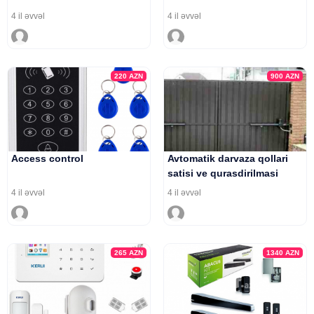
4 il əvvəl
4 il əvvəl
220
AZN
900
AZN
Access control
Avtomatik darvaza qollari
satisi ve qurasdirilmasi
4 il əvvəl
4 il əvvəl
265
AZN
1340
AZN