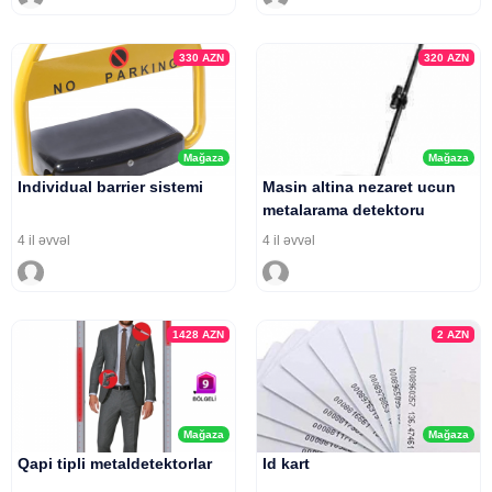
330
AZN
320
AZN
Mağaza
Mağaza
Individual barrier sistemi
Masin altina nezaret ucun
metalarama detektoru
4 il əvvəl
4 il əvvəl
1428
AZN
2
AZN
Mağaza
Mağaza
Qapi tipli metaldetektorlar
Id kart