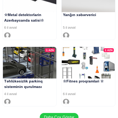
☆Metal detektorlarin
Yanğın xəbərverici
Azerbaycanda satisi☆
6 il əvvəl
5 il əvvəl
1
AZN
1
AZN
Təhlükəsizlik parkinq
☆Fitnes proqramlari ☆
sisteminin qurulması
4 il əvvəl
6 il əvvəl
Daha Çox Göstər