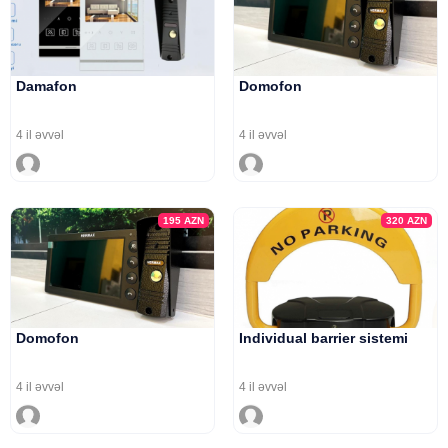
Damafon
Domofon
4 il əvvəl
4 il əvvəl
195
AZN
320
AZN
Domofon
Individual barrier sistemi
4 il əvvəl
4 il əvvəl