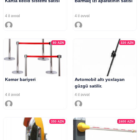
Kartla kecid sistemi satisi
Barmaq izi aparatinin satisi
4 il əvvəl
4 il əvvəl
80
AZN
320
AZN
Kəmər bariyeri
Avtomobil altı yoxlayan
güzgü satilir.
4 il əvvəl
4 il əvvəl
350
AZN
2400
AZN