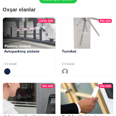
Oxşar elanlar
15000
AZN
990
AZN
Avtoparkinq sistemi
Turniket
3 il əvvəl
3 il əvvəl
500
AZN
290
AZN