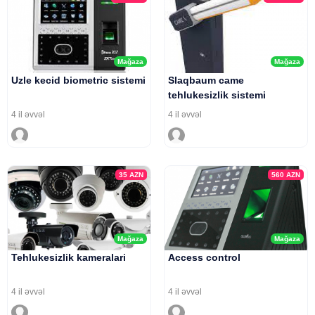
Mağaza
Mağaza
Uzle kecid biometric sistemi
Slaqbaum came
tehlukesizlik sistemi
4 il əvvəl
4 il əvvəl
35
AZN
560
AZN
Mağaza
Mağaza
Tehlukesizlik kameralari
Access control
4 il əvvəl
4 il əvvəl