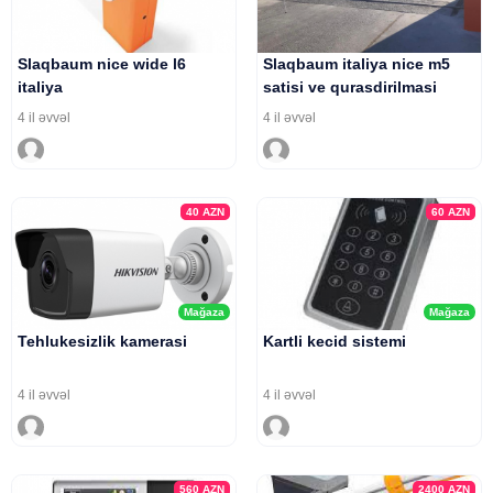
Slaqbaum nice wide l6
Slaqbaum italiya nice m5
italiya
satisi ve qurasdirilmasi
4 il əvvəl
4 il əvvəl
40
AZN
60
AZN
Mağaza
Mağaza
Tehlukesizlik kamerasi
Kartli kecid sistemi
4 il əvvəl
4 il əvvəl
560
AZN
2400
AZN