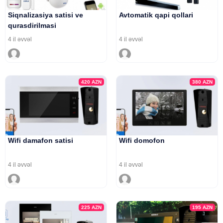
Siqnalizasiya satisi ve
Avtomatik qapi qollari
qurasdirilmasi
4 il əvvəl
4 il əvvəl
420
AZN
380
AZN
Wifi damafon satisi
Wifi domofon
4 il əvvəl
4 il əvvəl
225
AZN
195
AZN