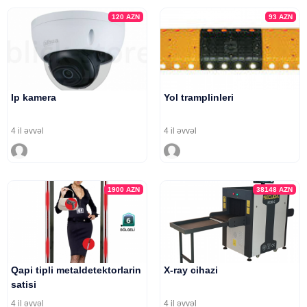
120
AZN
93
AZN
Ip kamera
Yol tramplinleri
4 il əvvəl
4 il əvvəl
1900
AZN
38148
AZN
Qapi tipli metaldetektorlarin
X-ray cihazi
satisi
4 il əvvəl
4 il əvvəl