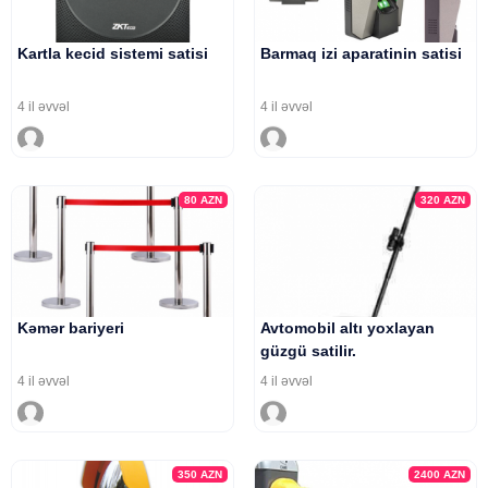
Kartla kecid sistemi satisi
Barmaq izi aparatinin satisi
4 il əvvəl
4 il əvvəl
80
AZN
320
AZN
Kəmər bariyeri
Avtomobil altı yoxlayan
güzgü satilir.
4 il əvvəl
4 il əvvəl
350
AZN
2400
AZN