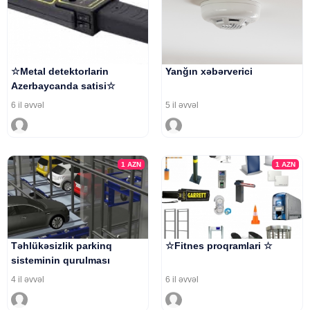
☆Metal detektorlarin
Yanğın xəbərverici
Azerbaycanda satisi☆
6 il əvvəl
5 il əvvəl
1
AZN
1
AZN
Təhlükəsizlik parkinq
☆Fitnes proqramlari ☆
sisteminin qurulması
4 il əvvəl
6 il əvvəl