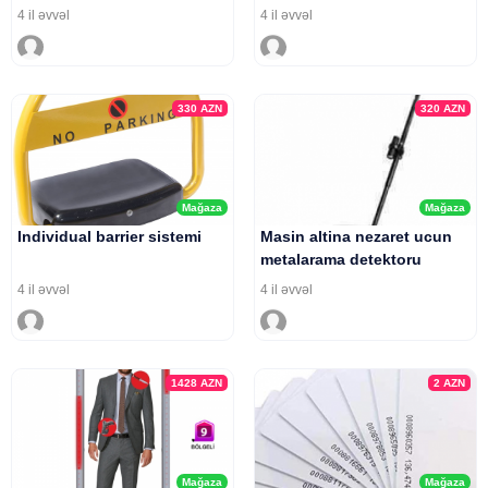
4 il əvvəl
4 il əvvəl
330
AZN
320
AZN
Mağaza
Mağaza
Individual barrier sistemi
Masin altina nezaret ucun
metalarama detektoru
4 il əvvəl
4 il əvvəl
1428
AZN
2
AZN
Mağaza
Mağaza