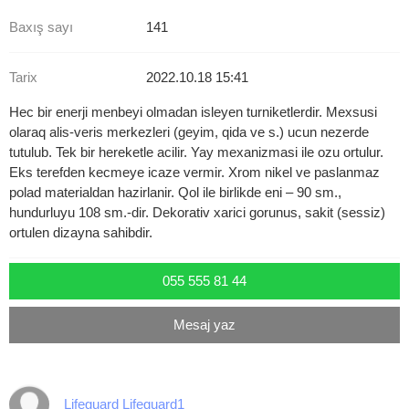
Baxış sayı
141
Tarix
2022.10.18 15:41
Hec bir enerji menbeyi olmadan isleyen turniketlerdir. Mexsusi
olaraq alis-veris merkezleri (geyim, qida ve s.) ucun nezerde
tutulub. Tek bir hereketle acilir. Yay mexanizmasi ile ozu ortulur.
Eks terefden kecmeye icaze vermir. Xrom nikel ve paslanmaz
polad materialdan hazirlanir. Qol ile birlikde eni – 90 sm.,
hundurluyu 108 sm.-dir. Dekorativ xarici gorunus, sakit (sessiz)
ortulen dizayna sahibdir.
055 555 81 44
Mesaj yaz
Lifeguard Lifeguard1