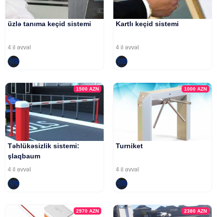
üzlə tanıma keçid sistemi
Kartlı keçid sistemi
4 il əvvəl
4 il əvvəl
1500
AZN
1000
AZN
Təhlükəsizlik sistemi:
Turniket
şlaqbaum
4 il əvvəl
4 il əvvəl
2970
AZN
2380
AZN