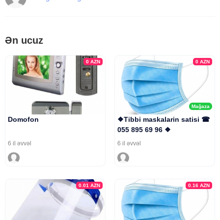
Ən ucuz
0
AZN
0
AZN
Mağaza
Domofon
❖Tibbi maskalarin satisi ☎
055 895 69 96 ❖
6 il əvvəl
6 il əvvəl
0.01
AZN
0.16
AZN