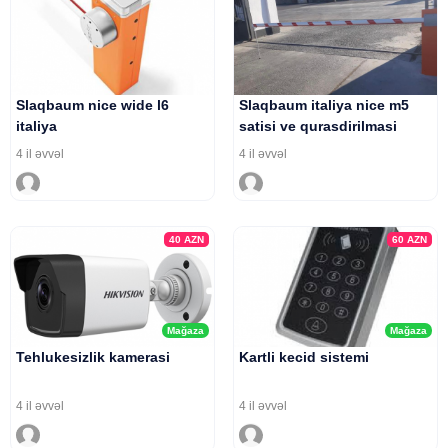
Slaqbaum nice wide l6
Slaqbaum italiya nice m5
italiya
satisi ve qurasdirilmasi
4 il əvvəl
4 il əvvəl
40
AZN
60
AZN
Mağaza
Mağaza
Tehlukesizlik kamerasi
Kartli kecid sistemi
4 il əvvəl
4 il əvvəl