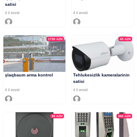
satisi
4 il əvvəl
4 il əvvəl
1750
AZN
45
AZN
şlaqbaum arma kontrol
Tehlukesizlik kameralarinin
satisi
4 il əvvəl
4 il əvvəl
80
AZN
360
AZN