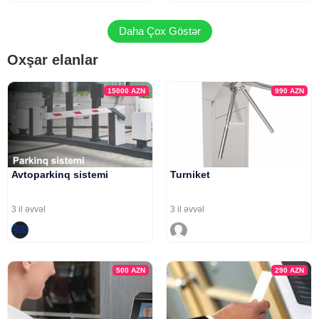
Daha Çox Göstər
Oxşar elanlar
15000
AZN
990
AZN
Avtoparkinq sistemi
Turniket
3 il əvvəl
3 il əvvəl
500
AZN
290
AZN