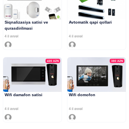
Siqnalizasiya satisi ve
Avtomatik qapi qollari
qurasdirilmasi
4 il əvvəl
4 il əvvəl
420
AZN
380
AZN
Wifi damafon satisi
Wifi domofon
4 il əvvəl
4 il əvvəl