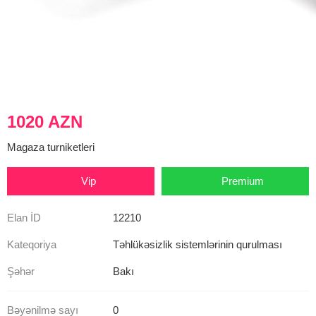
1020 AZN
Magaza turniketleri
Vip
Premium
Elan İD
12210
Kateqoriya
Təhlükəsizlik sistemlərinin qurulması
Şəhər
Bakı
Bəyənilmə sayı
0