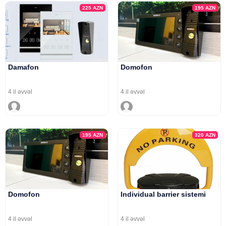
225
AZN
195
AZN
Damafon
Domofon
4 il əvvəl
4 il əvvəl
195
AZN
320
AZN
Domofon
Individual barrier sistemi
4 il əvvəl
4 il əvvəl