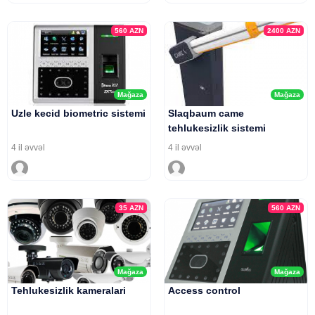
560
AZN
2400
AZN
Mağaza
Mağaza
Uzle kecid biometric sistemi
Slaqbaum came
tehlukesizlik sistemi
4 il əvvəl
4 il əvvəl
35
AZN
560
AZN
Mağaza
Mağaza
Tehlukesizlik kameralari
Access control