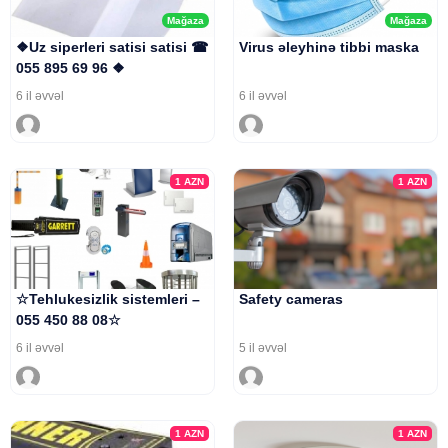
Mağaza
Mağaza
❖Uz siperleri satisi satisi ☎
Virus əleyhinə tibbi maska
055 895 69 96 ❖
6 il əvvəl
6 il əvvəl
1
AZN
1
AZN
☆Tehlukesizlik sistemleri –
Safety cameras
055 450 88 08☆
6 il əvvəl
5 il əvvəl
1
AZN
1
AZN