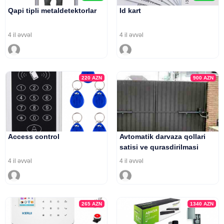
Qapi tipli metaldetektorlar
Id kart
4 il əvvəl
4 il əvvəl
220
AZN
900
AZN
Access control
Avtomatik darvaza qollari
satisi ve qurasdirilmasi
4 il əvvəl
4 il əvvəl
265
AZN
1340
AZN