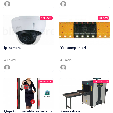
120
AZN
93
AZN
Ip kamera
Yol tramplinleri
4 il əvvəl
4 il əvvəl
1900
AZN
38148
AZN
Qapi tipli metaldetektorlarin
X-ray cihazi