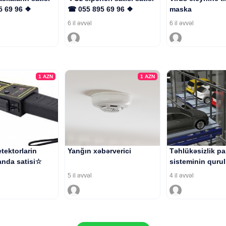
5 69 96 ❖
☎ 055 895 69 96 ❖
maska
6 il əvvəl
6 il əvvəl
1
AZN
1
AZN
tektorlarin
Yanğın xəbərverici
Təhlükəsizlik pa
nda satisi☆
sisteminin quru
5 il əvvəl
4 il əvvəl