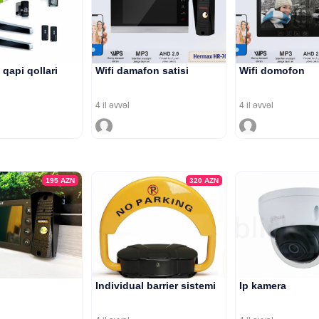
qapi qollari
Wifi damafon satisi
Wifi domofon
4 il əvvəl
4 il əvvəl
195
AZN
320
AZN
Individual barrier sistemi
Ip kamera