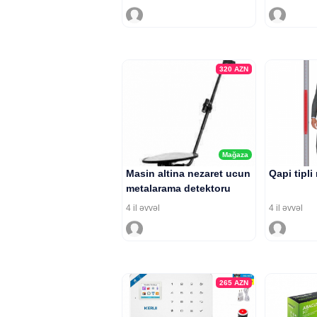
320
AZN
Mağaza
Masin altina nezaret ucun
Qapi tipli
metalarama detektoru
4 il əvvəl
4 il əvvəl
265
AZN