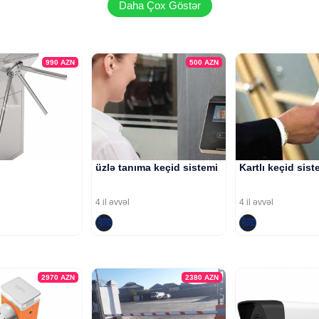
Daha Çox Göstər
990
AZN
500
AZN
üzlə tanıma keçid sistemi
Kartlı keçid sist
4 il əvvəl
4 il əvvəl
2970
AZN
2380
AZN