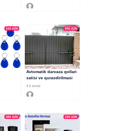
220
AZN
900
AZN
Avtomatik darvaza qollari
satisi ve qurasdirilmasi
4 il əvvəl
380
AZN
225
AZN