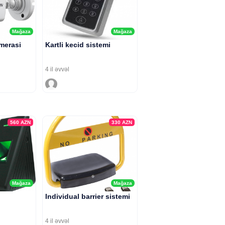
Mağaza
Mağaza
merasi
Kartli kecid sistemi
4 il əvvəl
560
AZN
330
AZN
Mağaza
Mağaza
Individual barrier sistemi
4 il əvvəl