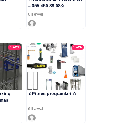
– 055 450 88 08☆
6 il əvvəl
1
AZN
1
AZN
rkinq
☆Fitnes proqramlari ☆
lması
6 il əvvəl