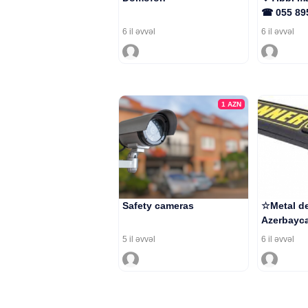
☎ 055 89
6 il əvvəl
6 il əvvəl
1
AZN
Safety cameras
☆Metal de
Azerbayca
5 il əvvəl
6 il əvvəl