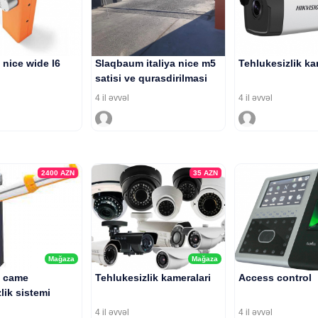
nice wide l6
Slaqbaum italiya nice m5
Tehlukesizlik ka
satisi ve qurasdirilmasi
4 il əvvəl
4 il əvvəl
2400
AZN
35
AZN
Mağaza
Mağaza
 came
Tehlukesizlik kameralari
Access control
lik sistemi
4 il əvvəl
4 il əvvəl