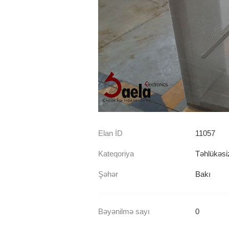
Elan İD
11057
Kateqoriya
Təhlükəsiz
Şəhər
Bakı
Bəyənilmə sayı
0