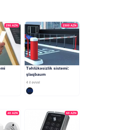
290
AZN
1500
AZN
emi
Təhlükəsizlik sistemi:
şlaqbaum
4 il əvvəl
40
AZN
60
AZN