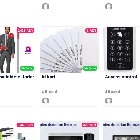
1428
AZN
2
AZN
Mağaza
Mağaza
 metaldetektorlar
Id kart
Access control
4 il əvvəl
4 il əvvəl
1340
AZN
420
AZN