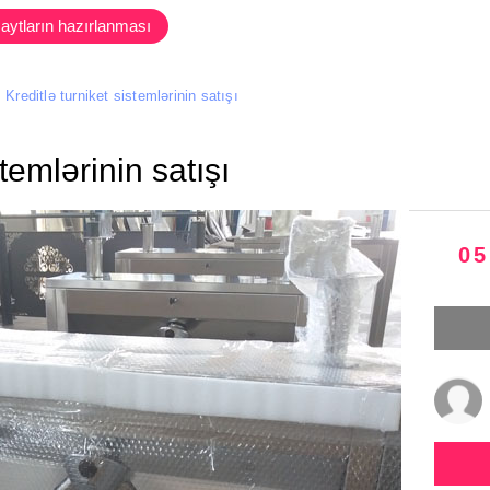
aytların hazırlanması
Kreditlə turniket sistemlərinin satışı
stemlərinin satışı
05