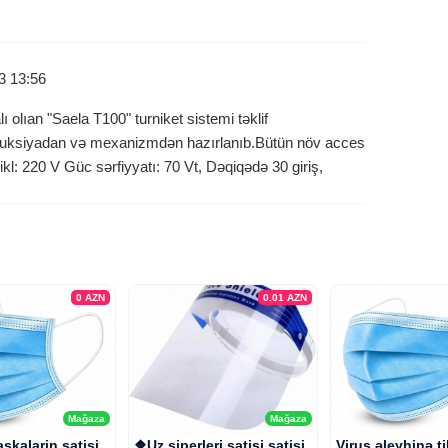
3 13:56
ı olıan "Saela T100" turniket sistemi təklif
onstruksiyadan və mexanizmdən hazırlanıb.Bütün növ acces
ikl: 220 V Güc sərfiyyatı: 70 Vt, Dəqiqədə 30 giriş,
0
AZN
0.01
AZN
Mağaza
Mağaza
skalarin satisi
❖Uz siperleri satisi satisi
Virus əleyhinə t