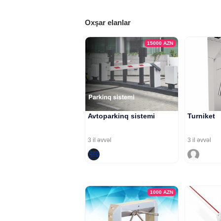
Oxşar elanlar
15000
AZN
Avtoparkinq sistemi
Turniket
3 il əvvəl
3 il əvvəl
1000
AZN