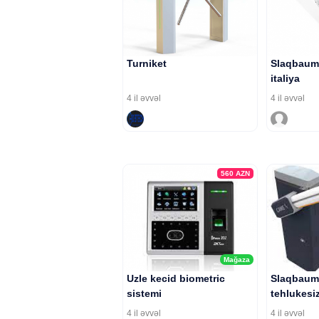
Turniket
Slaqbaum 
italiya
4 il əvvəl
4 il əvvəl
560
AZN
Mağaza
Uzle kecid biometric
Slaqbaum
sistemi
tehlukesiz
4 il əvvəl
4 il əvvəl