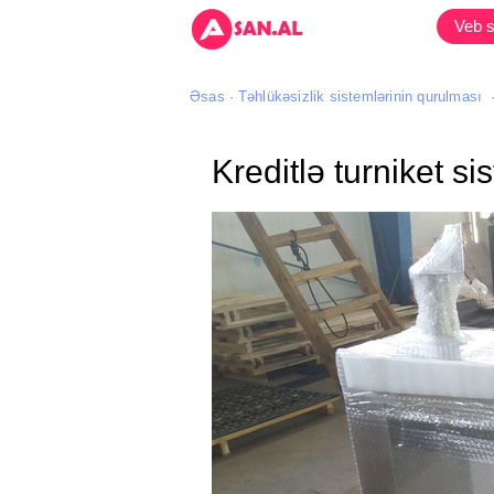
Veb s
Əsas
Təhlükəsizlik sistemlərinin qurulması
Kreditlə turniket si