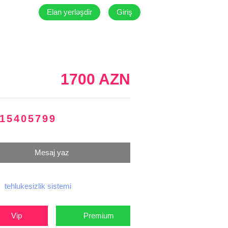
Elan yerləşdir
Giriş
1700 AZN
15405799
Mesaj yaz
tehlukesizlik sistemi
Vip
Premium