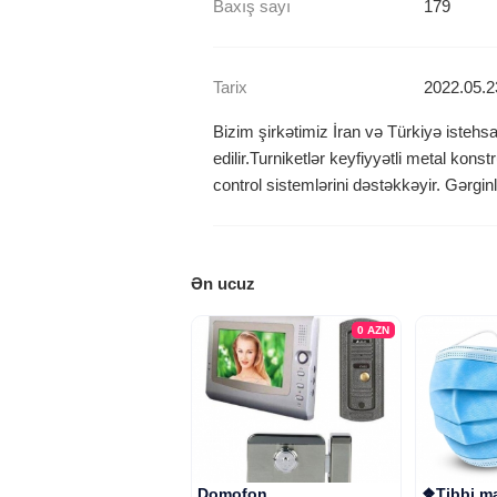
Baxış sayı
179
Tarix
2022.05.2
Bizim şirkətimiz İran və Türkiyə istehsal
edilir.Turniketlər keyfiyyətli metal k
control sistemlərini dəstəkkəyir. Gərginl
Ən ucuz
0
AZN
Domofon
❖Tibbi ma