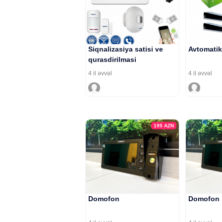
Siqnalizasiya satisi ve
Avtomatik 
qurasdirilmasi
4 il əvvəl
4 il əvvəl
195
AZN
Domofon
Domofon