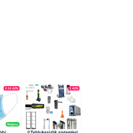
0.16
AZN
1
AZN
Mağaza
ibbi
☆Tehlukesizlik sistemleri