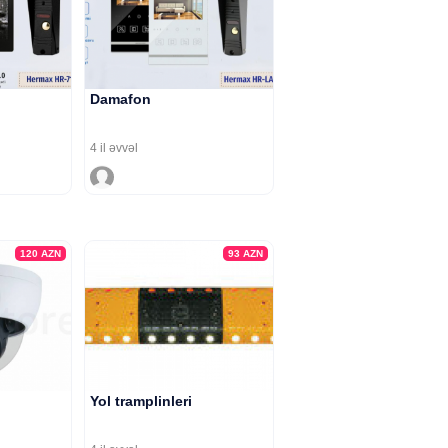
Damafon
4 il əvvəl
120
AZN
93
AZN
Yol tramplinleri