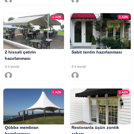
1
AZN
1
AZN
2 hissəli çətirin
Sabit tentin hazırlanması
hazırlanması
4 il əvvəl
4 il əvvəl
1
AZN
1
AZN
Qübbə membran
Restoranla üçün zontik
hazırlanması
zakazı