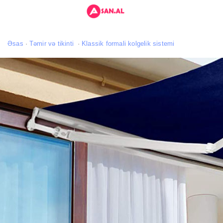
Əsas
Təmir və tikinti
Klassik formali kolgelik sistemi