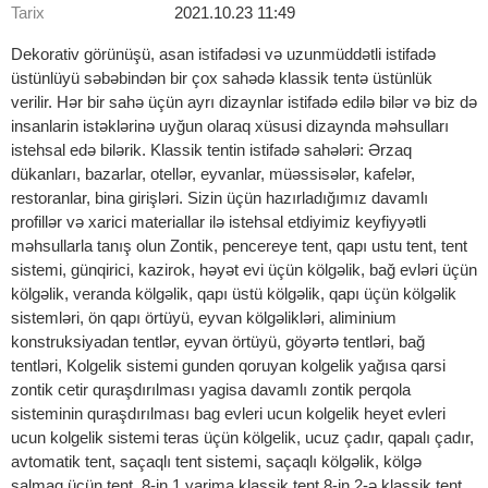
Tarix
2021.10.23 11:49
Dekorativ görünüşü, asan istifadəsi və uzunmüddətli istifadə
üstünlüyü səbəbindən bir çox sahədə klassik tentə üstünlük
verilir. Hər bir sahə üçün ayrı dizaynlar istifadə edilə bilər və biz də
insanlarin istəklərinə uyğun olaraq xüsusi dizaynda məhsulları
istehsal edə bilərik. Klassik tentin istifadə sahələri: Ərzaq
dükanları, bazarlar, otellər, eyvanlar, müəssisələr, kafelər,
restoranlar, bina girişləri. Sizin üçün hazırladığımız davamlı
profillər və xarici materiallar ilə istehsal etdiyimiz keyfiyyətli
məhsullarla tanış olun Zontik, pencereye tent, qapı ustu tent, tent
sistemi, günqirici, kazirok, həyət evi üçün kölgəlik, bağ evləri üçün
kölgəlik, veranda kölgəlik, qapı üstü kölgəlik, qapı üçün kölgəlik
sistemləri, ön qapı örtüyü, eyvan kölgəlikləri, aliminium
konstruksiyadan tentlər, eyvan örtüyü, göyərtə tentləri, bağ
tentləri, Kolgelik sistemi gunden qoruyan kolgelik yağısa qarsi
zontik cetir quraşdırılması yagisa davamlı zontik perqola
sisteminin quraşdırılması bag evleri ucun kolgelik heyet evleri
ucun kolgelik sistemi teras üçün kölgelik, ucuz çadır, qapalı çadır,
avtomatik tent, saçaqlı tent sistemi, saçaqlı kölgəlik, kölgə
salmaq üçün tent, 8-in 1 yarima klassik tent 8-in 2-ə klassik tent