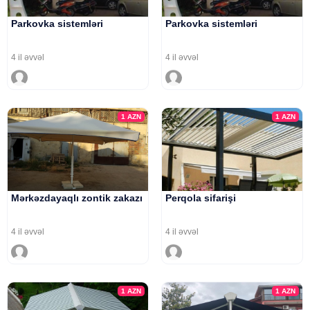
Parkovka sistemləri
Parkovka sistemləri
4 il əvvəl
4 il əvvəl
1
AZN
1
AZN
Mərkəzdayaqlı zontik zakazı
Perqola sifarişi
4 il əvvəl
4 il əvvəl
1
AZN
1
AZN