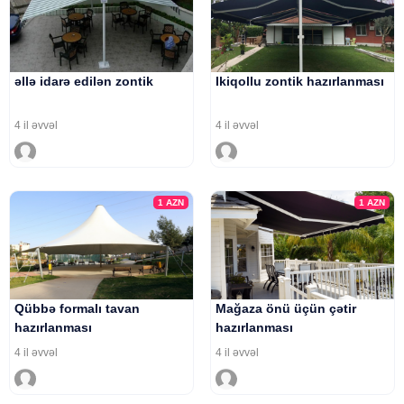
əllə idarə edilən zontik
Ikiqollu zontik hazırlanması
4 il əvvəl
4 il əvvəl
1
AZN
1
AZN
Qübbə formalı tavan
Mağaza önü üçün çətir
hazırlanması
hazırlanması
4 il əvvəl
4 il əvvəl