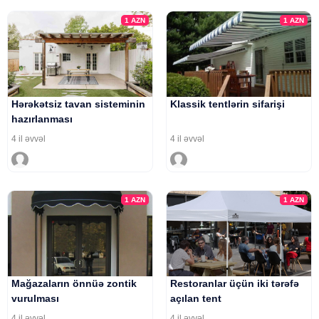
1
AZN
1
AZN
Hərəkətsiz tavan sisteminin
Klassik tentlərin sifarişi
hazırlanması
4 il əvvəl
4 il əvvəl
1
AZN
1
AZN
Mağazaların önnüə zontik
Restoranlar üçün iki tərəfə
vurulması
açılan tent
4 il əvvəl
4 il əvvəl