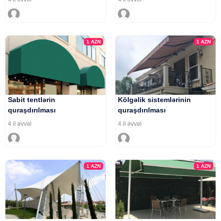
1
AZN
1
AZN
Sabit tentlərin
Kölgəlik sistemlərinin
quraşdırılması
quraşdırılması
4 il əvvəl
4 il əvvəl
1
AZN
1
AZN