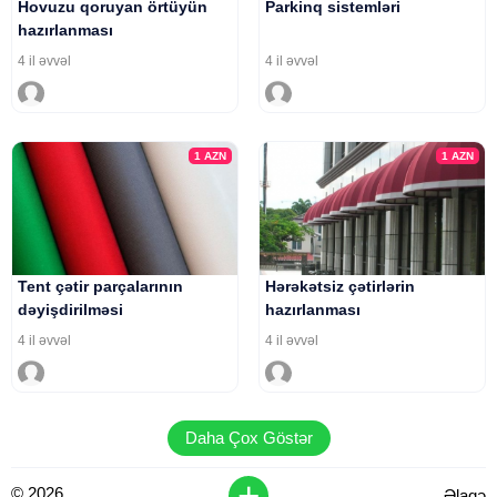
Hovuzu qoruyan örtüyün
Parkinq sistemləri
hazırlanması
4 il əvvəl
4 il əvvəl
1
AZN
1
AZN
Tent çətir parçalarının
Hərəkətsiz çətirlərin
dəyişdirilməsi
hazırlanması
4 il əvvəl
4 il əvvəl
Daha Çox Göstər
+
© 2026
Əlaqə