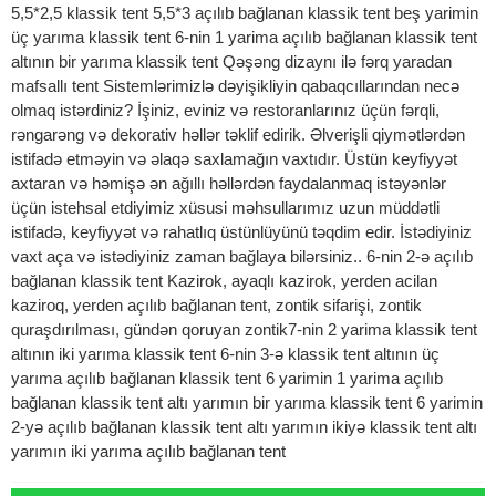
5,5*2,5 klassik tent 5,5*3 açılıb bağlanan klassik tent beş yarimin
üç yarıma klassik tent 6-nin 1 yarima açılıb bağlanan klassik tent
altının bir yarıma klassik tent Qəşəng dizaynı ilə fərq yaradan
mafsallı tent Sistemlərimizlə dəyişikliyin qabaqcıllarından necə
olmaq istərdiniz? İşiniz, eviniz və restoranlarınız üçün fərqli,
rəngarəng və dekorativ həllər təklif edirik. Əlverişli qiymətlərdən
istifadə etməyin və əlaqə saxlamağın vaxtıdır. Üstün keyfiyyət
axtaran və həmişə ən ağıllı həllərdən faydalanmaq istəyənlər
üçün istehsal etdiyimiz xüsusi məhsullarımız uzun müddətli
istifadə, keyfiyyət və rahatlıq üstünlüyünü təqdim edir. İstədiyiniz
vaxt aça və istədiyiniz zaman bağlaya bilərsiniz.. 6-nin 2-ə açılıb
bağlanan klassik tent Kazirok, ayaqlı kazirok, yerden acilan
kaziroq, yerden açılıb bağlanan tent, zontik sifarişi, zontik
quraşdırılması, gündən qoruyan zontik7-nin 2 yarima klassik tent
altının iki yarıma klassik tent 6-nin 3-ə klassik tent altının üç
yarıma açılıb bağlanan klassik tent 6 yarimin 1 yarima açılıb
bağlanan klassik tent altı yarımın bir yarıma klassik tent 6 yarimin
2-yə açılıb bağlanan klassik tent altı yarımın ikiyə klassik tent altı
yarımın iki yarıma açılıb bağlanan tent