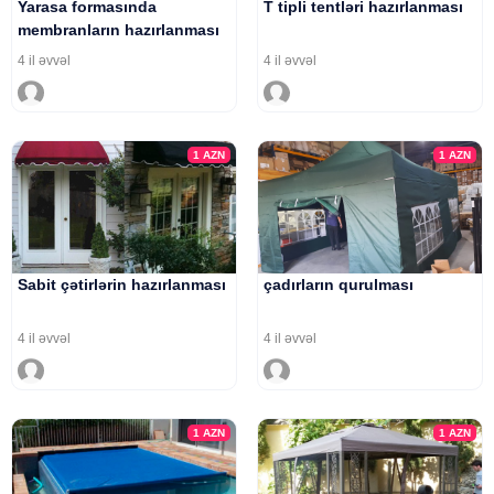
Yarasa formasında
T tipli tentləri hazırlanması
membranların hazırlanması
4 il əvvəl
4 il əvvəl
1
AZN
1
AZN
Sabit çətirlərin hazırlanması
çadırların qurulması
4 il əvvəl
4 il əvvəl
1
AZN
1
AZN