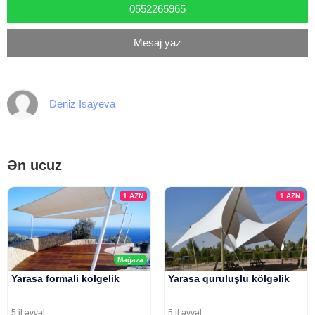
0552265965
Mesaj yaz
Deniz Isayeva
Ən ucuz
1
AZN
1
AZN
Mağaza
Yarasa formali kolgelik
Yarasa quruluşlu kölgəlik
5 il əvvəl
5 il əvvəl