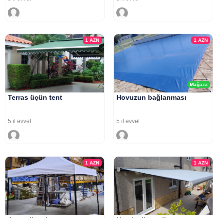
1
AZN
1
AZN
Mağaza
Terras üçün tent
Hovuzun bağlanması
5 il əvvəl
5 il əvvəl
1
AZN
1
AZN