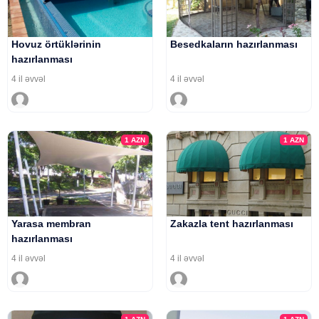
Hovuz örtüklərinin
Besedkaların hazırlanması
hazırlanması
4 il əvvəl
4 il əvvəl
1
AZN
1
AZN
Yarasa membran
Zakazla tent hazırlanması
hazırlanması
4 il əvvəl
4 il əvvəl