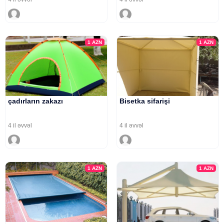
1
AZN
1
AZN
çadırların zakazı
Bisetka sifarişi
4 il əvvəl
4 il əvvəl
1
AZN
1
AZN