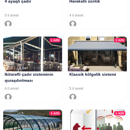
4 ayaqli çadır
Hərəkətli zontik
5 il əvvəl
4 il əvvəl
1
AZN
1
AZN
Ikitərəfli çadır sisteminin
Klassik kölgəlik sistemi
quraşdırılması
4 il əvvəl
5 il əvvəl
1
AZN
1
AZN