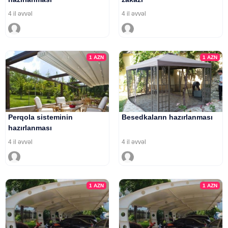
4 il əvvəl
4 il əvvəl
1
AZN
1
AZN
Perqola sisteminin
Besedkaların hazırlanması
hazırlanması
4 il əvvəl
4 il əvvəl
1
AZN
1
AZN