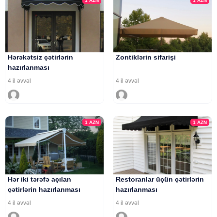
1
AZN
1
AZN
Hərəkətsiz çətirlərin
Zontiklərin sifarişi
hazırlanması
4 il əvvəl
4 il əvvəl
1
AZN
1
AZN
Hər iki tərəfə açılan
Restoranlar üçün çətirlərin
çətirlərin hazırlanması
hazırlanması
4 il əvvəl
4 il əvvəl