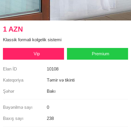
1 AZN
Klassik formali kolgelik sistemi
Vip
Premium
Elan İD
10108
Kateqoriya
Təmir və tikinti
Şəhər
Bakı
Bəyənilmə sayı
0
Baxış sayı
238