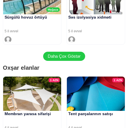
Mağaza
Sürgülü hovuz örtüyü
Səs izolyasiya xidməti
5 il əvvəl
5 il əvvəl
Daha Çox Göstər
Oxşar elanlar
1
AZN
1
AZN
Membran yarasa sifarişi
Tent parçalarının satışı
4 il əvvəl
4 il əvvəl