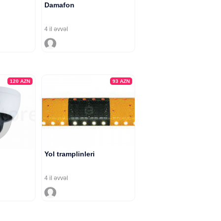
Damafon
4 il əvvəl
120
AZN
93
AZN
Yol tramplinleri
4 il əvvəl