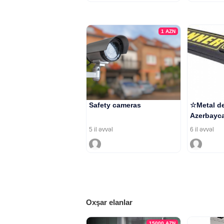
1
AZN
Safety cameras
☆Metal de
Azerbayca
5 il əvvəl
6 il əvvəl
Oxşar elanlar
15000
AZN