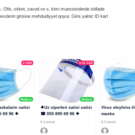
k. Ofis, sirket, zavod ve s. kimi muessiselerde istifade
slerin girisine mehdudiyyet qoyur. Giris yalniz ID kart
0
AZN
0.01
AZN
Mağaza
Mağaza
skalarin satisi
❖Uz siperleri satisi satisi
Virus əleyhinə t
5 69 96 ❖
☎ 055 895 69 96 ❖
maska
6 il əvvəl
6 il əvvəl