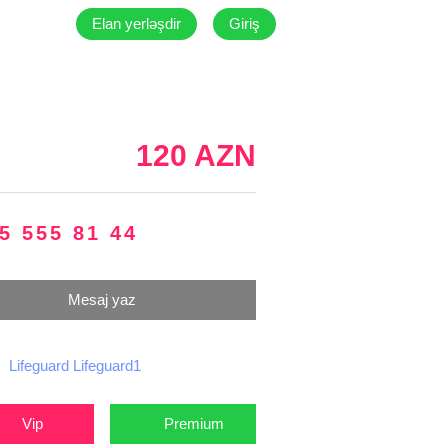
Elan yerləşdir
Giriş
120 AZN
5 555 81 44
Mesaj yaz
Lifeguard Lifeguard1
Vip
Premium