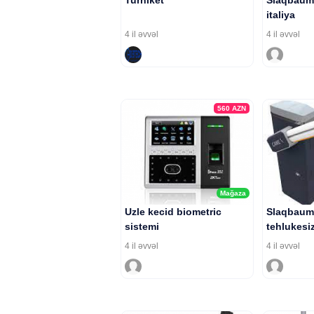
Turniket
Slaqbaum 
italiya
4 il əvvəl
4 il əvvəl
560
AZN
Mağaza
Uzle kecid biometric
Slaqbaum
sistemi
tehlukesiz
4 il əvvəl
4 il əvvəl