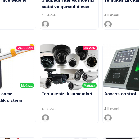
nice wide l6
Slaqbaum italiya nice m5
Tehlukesizlik ka
satisi ve qurasdirilmasi
4 il əvvəl
4 il əvvəl
2400
AZN
35
AZN
Mağaza
Mağaza
 came
Tehlukesizlik kameralari
Access control
lik sistemi
4 il əvvəl
4 il əvvəl