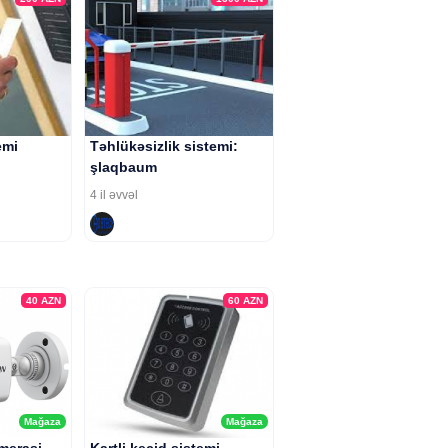
emi
Təhlükəsizlik sistemi:
şlaqbaum
4 il əvvəl
40
AZN
60
AZN
Mağaza
Mağaza