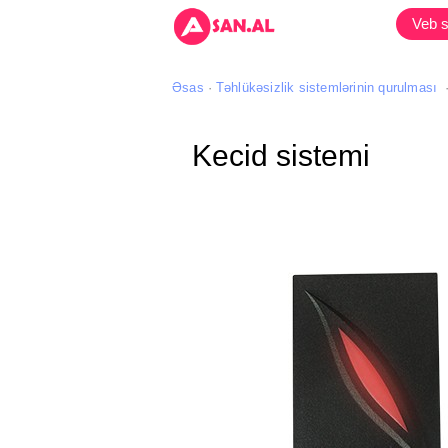
Veb s
Əsas
Təhlükəsizlik sistemlərinin qurulması
Kecid sistemi