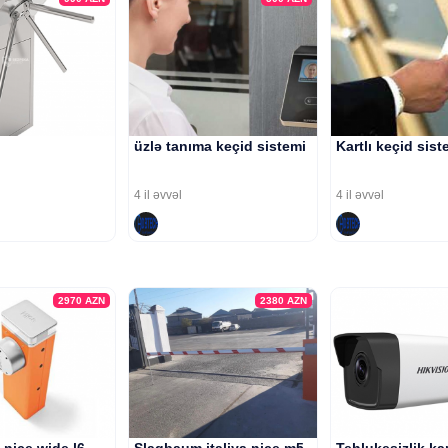
üzlə tanıma keçid sistemi
Kartlı keçid sist
4 il əvvəl
4 il əvvəl
2970
AZN
2380
AZN