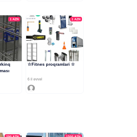
1
AZN
1
AZN
rkinq
☆Fitnes proqramlari ☆
lması
6 il əvvəl
290
AZN
1500
AZN