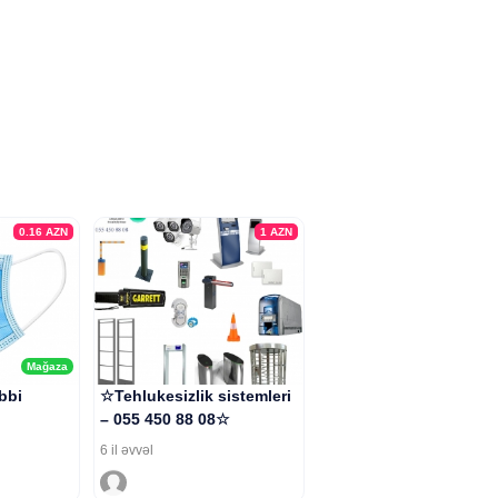
0.16
AZN
1
AZN
Mağaza
ibbi
☆Tehlukesizlik sistemleri
– 055 450 88 08☆
6 il əvvəl