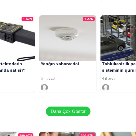
1
AZN
1
AZN
tektorlarin
Yanğın xəbərverici
Təhlükəsizlik pa
nda satisi☆
sisteminin quru
5 il əvvəl
4 il əvvəl
Daha Çox Göstər
990
AZN
500
AZN