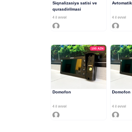
Siqnalizasiya satisi ve
Avtomatik 
qurasdirilmasi
4 il əvvəl
4 il əvvəl
195
AZN
Domofon
Domofon
4 il əvvəl
4 il əvvəl