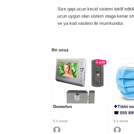
Size qapi ucun kecid sistemi teklif ediri
ucun uygun olan sistem otaga kenar shex
ve ya kod vasitesi ile mumkundur.
Ən ucuz
0
AZN
Domofon
❖Tibbi ma
☎ 055 89
6 il əvvəl
6 il əvvəl