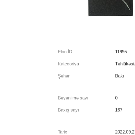
Elan İD
11995
Kateqoriya
Təhlükəsiz
Şəhər
Bakı
Bəyənilmə sayı
0
Baxış sayı
167
Tarix
2022.09.2