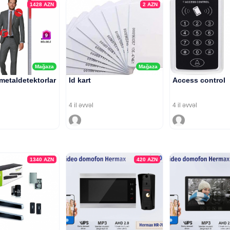
1428
AZN
2
AZN
Mağaza
Mağaza
 metaldetektorlar
Id kart
Access control
4 il əvvəl
4 il əvvəl
1340
AZN
420
AZN