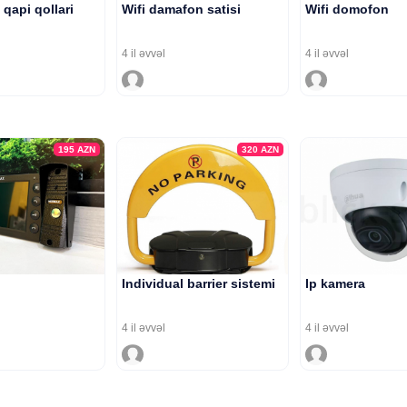
qapi qollari
Wifi damafon satisi
Wifi domofon
4 il əvvəl
4 il əvvəl
195
AZN
320
AZN
Individual barrier sistemi
Ip kamera
4 il əvvəl
4 il əvvəl