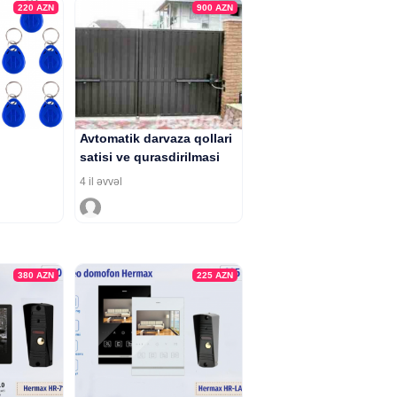
220
AZN
900
AZN
Avtomatik darvaza qollari
satisi ve qurasdirilmasi
4 il əvvəl
380
AZN
225
AZN