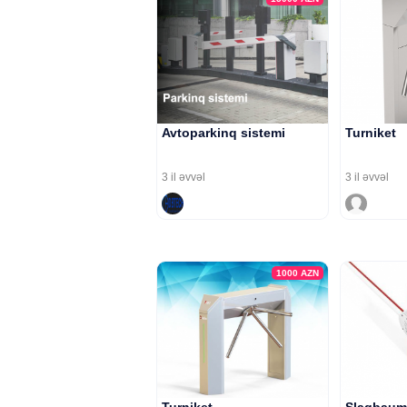
Avtoparkinq sistemi
Turniket
3 il əvvəl
3 il əvvəl
1000
AZN