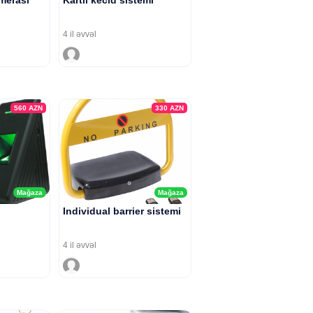
merasi
Kartli kecid sistemi
4 il əvvəl
560
AZN
330
AZN
Mağaza
Mağaza
Individual barrier sistemi
4 il əvvəl