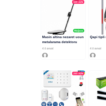
320
AZN
Mağaza
Masin altina nezaret ucun
Qapi tipli
metalarama detektoru
4 il əvvəl
4 il əvvəl
265
AZN