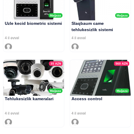
Mağaza
Mağaza
Uzle kecid biometric sistemi
Slaqbaum came
tehlukesizlik sistemi
4 il əvvəl
4 il əvvəl
35
AZN
560
AZN
Mağaza
Mağaza
Tehlukesizlik kameralari
Access control
4 il əvvəl
4 il əvvəl