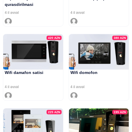
qurasdirilmasi
4 il əvvəl
4 il əvvəl
420
AZN
380
AZN
Wifi damafon satisi
Wifi domofon
4 il əvvəl
4 il əvvəl
225
AZN
195
AZN