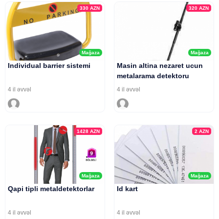
330
AZN
320
AZN
Mağaza
Mağaza
Individual barrier sistemi
Masin altina nezaret ucun
metalarama detektoru
4 il əvvəl
4 il əvvəl
1428
AZN
2
AZN
Mağaza
Mağaza
Qapi tipli metaldetektorlar
Id kart
4 il əvvəl
4 il əvvəl