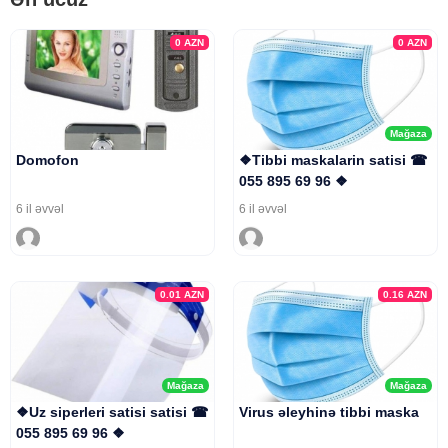
0
AZN
0
AZN
Mağaza
Domofon
❖Tibbi maskalarin satisi ☎
055 895 69 96 ❖
6 il əvvəl
6 il əvvəl
0.01
AZN
0.16
AZN
Mağaza
Mağaza
❖Uz siperleri satisi satisi ☎
Virus əleyhinə tibbi maska
055 895 69 96 ❖