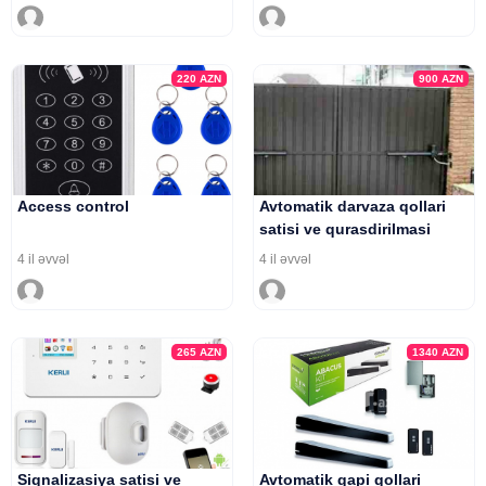
220
AZN
900
AZN
Access control
Avtomatik darvaza qollari
satisi ve qurasdirilmasi
4 il əvvəl
4 il əvvəl
265
AZN
1340
AZN
Siqnalizasiya satisi ve
Avtomatik qapi qollari