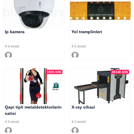
Ip kamera
Yol tramplinleri
4 il əvvəl
4 il əvvəl
1900
AZN
38148
AZN
Qapi tipli metaldetektorlarin
X-ray cihazi
satisi
4 il əvvəl
4 il əvvəl