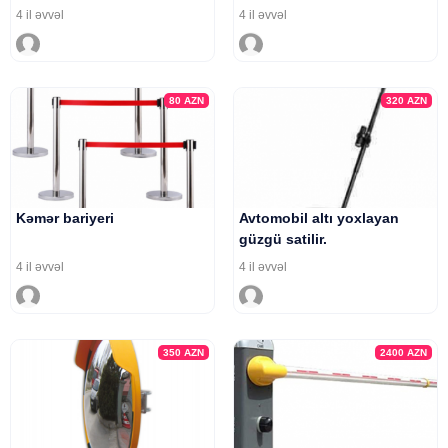
4 il əvvəl
4 il əvvəl
80
AZN
320
AZN
Kəmər bariyeri
Avtomobil altı yoxlayan
güzgü satilir.
4 il əvvəl
4 il əvvəl
350
AZN
2400
AZN