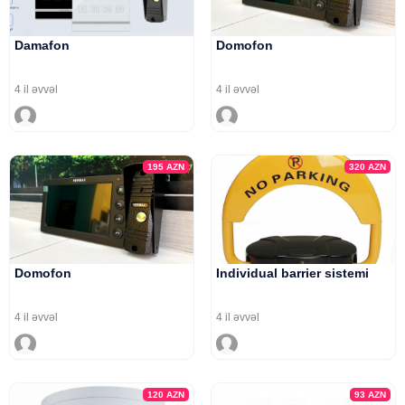
Damafon
Domofon
4 il əvvəl
4 il əvvəl
195
AZN
320
AZN
Domofon
Individual barrier sistemi
4 il əvvəl
4 il əvvəl
120
AZN
93
AZN