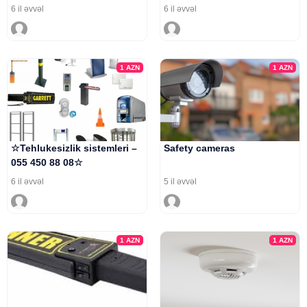
6 il əvvəl
6 il əvvəl
1
AZN
1
AZN
☆Tehlukesizlik sistemleri –
Safety cameras
055 450 88 08☆
6 il əvvəl
5 il əvvəl
1
AZN
1
AZN