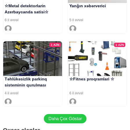
☆Metal detektorlarin
Yanğın xəbərverici
Azerbaycanda satisi☆
6 il əvvəl
5 il əvvəl
1
AZN
1
AZN
Təhlükəsizlik parkinq
☆Fitnes proqramlari ☆
sisteminin qurulması
4 il əvvəl
6 il əvvəl
Daha Çox Göstər