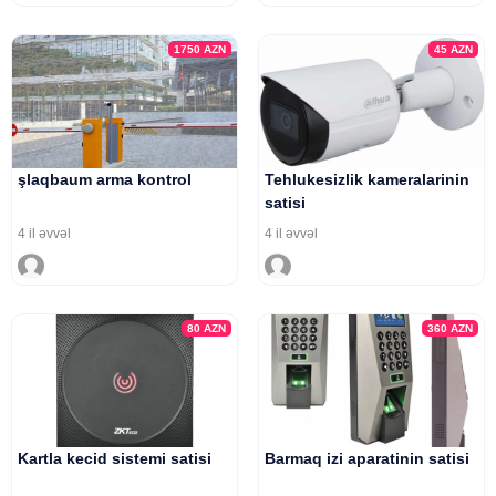
1750
AZN
45
AZN
şlaqbaum arma kontrol
Tehlukesizlik kameralarinin
satisi
4 il əvvəl
4 il əvvəl
80
AZN
360
AZN
Kartla kecid sistemi satisi
Barmaq izi aparatinin satisi