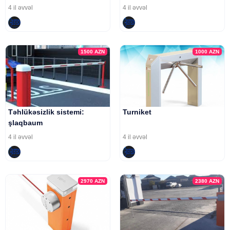
4 il əvvəl
4 il əvvəl
1500
AZN
1000
AZN
Təhlükəsizlik sistemi:
Turniket
şlaqbaum
4 il əvvəl
4 il əvvəl
2970
AZN
2380
AZN