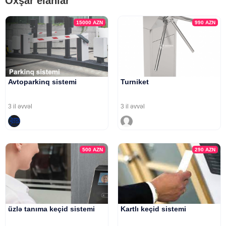
Oxşar elanlar
15000
AZN
990
AZN
Avtoparkinq sistemi
Turniket
3 il əvvəl
3 il əvvəl
500
AZN
290
AZN
üzlə tanıma keçid sistemi
Kartlı keçid sistemi