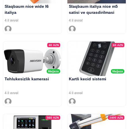
Slaqbaum nice wide l6
Slaqbaum italiya nice m5
italiya
satisi ve qurasdirilmasi
4 il əvvəl
4 il əvvəl
40
AZN
60
AZN
Mağaza
Mağaza
Tehlukesizlik kamerasi
Kartli kecid sistemi
4 il əvvəl
4 il əvvəl
560
AZN
2400
AZN