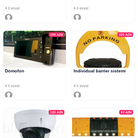
4 il əvvəl
4 il əvvəl
195
AZN
320
AZN
Domofon
Individual barrier sistemi
4 il əvvəl
4 il əvvəl
120
AZN
93
AZN