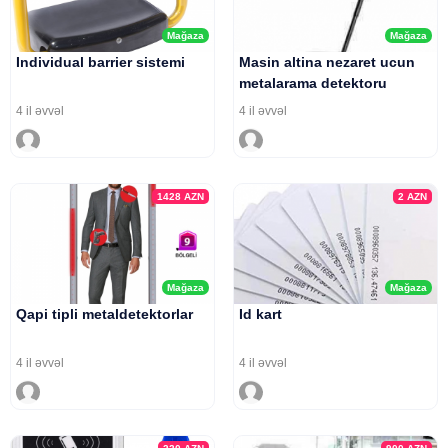
Mağaza
Mağaza
Individual barrier sistemi
Masin altina nezaret ucun
metalarama detektoru
4 il əvvəl
4 il əvvəl
1428
AZN
2
AZN
Mağaza
Mağaza
Qapi tipli metaldetektorlar
Id kart
4 il əvvəl
4 il əvvəl