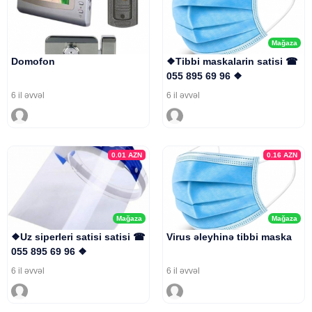
Mağaza
Domofon
❖Tibbi maskalarin satisi ☎
055 895 69 96 ❖
6 il əvvəl
6 il əvvəl
0.01
AZN
0.16
AZN
Mağaza
Mağaza
❖Uz siperleri satisi satisi ☎
Virus əleyhinə tibbi maska
055 895 69 96 ❖
6 il əvvəl
6 il əvvəl