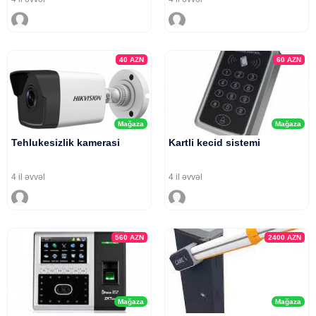
40
AZN
60
AZN
Mağaza
Mağaza
Tehlukesizlik kamerasi
Kartli kecid sistemi
4 il əvvəl
4 il əvvəl
560
AZN
2400
AZN
Mağaza
Mağaza