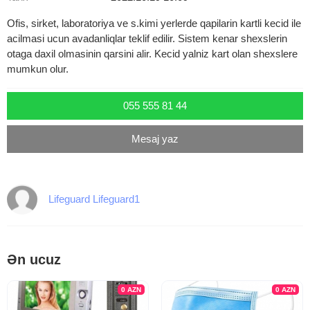
Ofis, sirket, laboratoriya ve s.kimi yerlerde qapilarin kartli kecid ile
acilmasi ucun avadanliqlar teklif edilir. Sistem kenar shexslerin
otaga daxil olmasinin qarsini alir. Kecid yalniz kart olan shexslere
mumkun olur.
055 555 81 44
Mesaj yaz
Lifeguard Lifeguard1
Ən ucuz
0
AZN
0
AZN