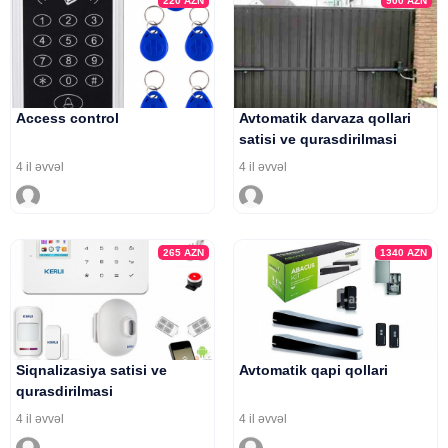
220
AZN
900
AZN
Access control
Avtomatik darvaza qollari
satisi ve qurasdirilmasi
4 il əvvəl
4 il əvvəl
265
AZN
1340
AZN
Siqnalizasiya satisi ve
Avtomatik qapi qollari
qurasdirilmasi
4 il əvvəl
4 il əvvəl