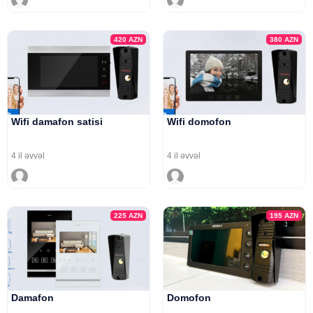
420
AZN
380
AZN
Wifi damafon satisi
Wifi domofon
4 il əvvəl
4 il əvvəl
225
AZN
195
AZN
Damafon
Domofon