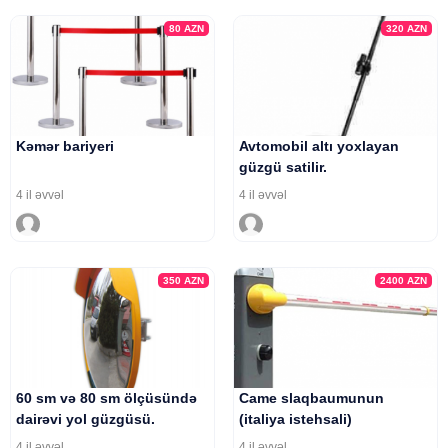
80
AZN
320
AZN
Kəmər bariyeri
Avtomobil altı yoxlayan
güzgü satilir.
4 il əvvəl
4 il əvvəl
350
AZN
2400
AZN
60 sm və 80 sm ölçüsündə
Came slaqbaumunun
dairəvi yol güzgüsü.
(italiya istehsali)
4 il əvvəl
4 il əvvəl