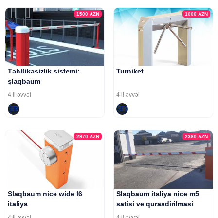
1500
AZN
1000
AZN
Təhlükəsizlik sistemi:
Turniket
şlaqbaum
4 il əvvəl
4 il əvvəl
2970
AZN
2380
AZN
Slaqbaum nice wide l6
Slaqbaum italiya nice m5
italiya
satisi ve qurasdirilmasi
4 il əvvəl
4 il əvvəl