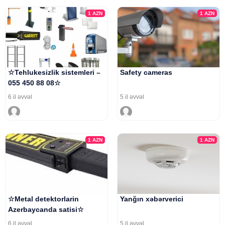
1
AZN
1
AZN
☆Tehlukesizlik sistemleri –
Safety cameras
055 450 88 08☆
6 il əvvəl
5 il əvvəl
1
AZN
1
AZN
☆Metal detektorlarin
Yanğın xəbərverici
Azerbaycanda satisi☆
6 il əvvəl
5 il əvvəl