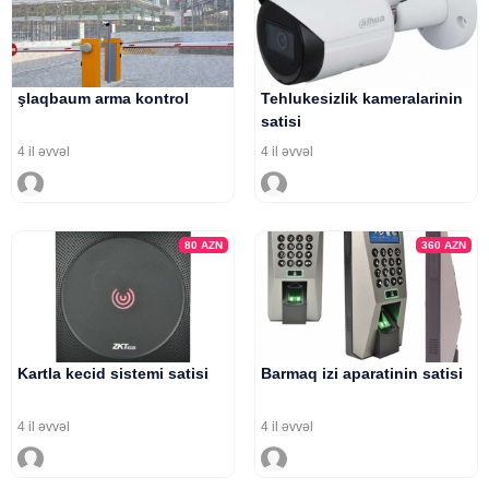
şlaqbaum arma kontrol
Tehlukesizlik kameralarinin
satisi
4 il əvvəl
4 il əvvəl
80
AZN
360
AZN
Kartla kecid sistemi satisi
Barmaq izi aparatinin satisi
4 il əvvəl
4 il əvvəl