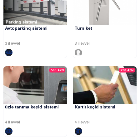
Avtoparkinq sistemi
Turniket
3 il əvvəl
3 il əvvəl
500
AZN
290
AZN
üzlə tanıma keçid sistemi
Kartlı keçid sistemi
4 il əvvəl
4 il əvvəl