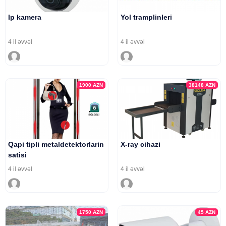
Ip kamera
Yol tramplinleri
4 il əvvəl
4 il əvvəl
1900
AZN
38148
AZN
Qapi tipli metaldetektorlarin
X-ray cihazi
satisi
4 il əvvəl
4 il əvvəl
1750
AZN
45
AZN