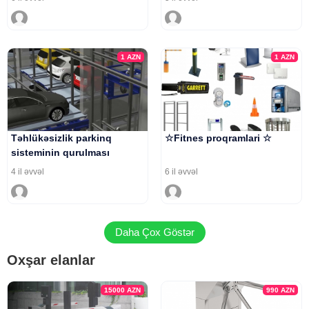
1
AZN
1
AZN
Təhlükəsizlik parkinq
☆Fitnes proqramlari ☆
sisteminin qurulması
4 il əvvəl
6 il əvvəl
Daha Çox Göstər
Oxşar elanlar
15000
AZN
990
AZN