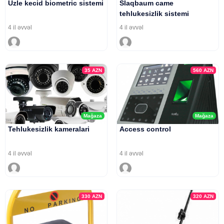
Uzle kecid biometric sistemi
Slaqbaum came
tehlukesizlik sistemi
4 il əvvəl
4 il əvvəl
35
AZN
560
AZN
Mağaza
Mağaza
Tehlukesizlik kameralari
Access control
4 il əvvəl
4 il əvvəl
330
AZN
320
AZN