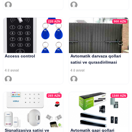
220
AZN
900
AZN
Access control
Avtomatik darvaza qollari
satisi ve qurasdirilmasi
4 il əvvəl
4 il əvvəl
265
AZN
1340
AZN
Siqnalizasiya satisi ve
Avtomatik qapi qollari