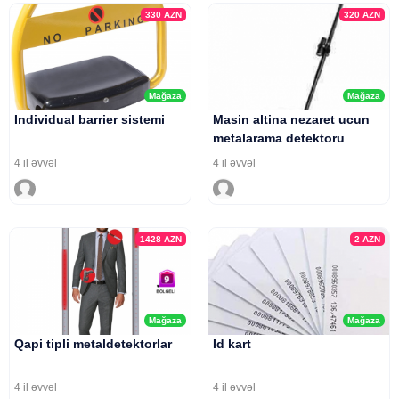
330
AZN
320
AZN
Mağaza
Mağaza
Individual barrier sistemi
Masin altina nezaret ucun
metalarama detektoru
4 il əvvəl
4 il əvvəl
1428
AZN
2
AZN
Mağaza
Mağaza
Qapi tipli metaldetektorlar
Id kart
4 il əvvəl
4 il əvvəl