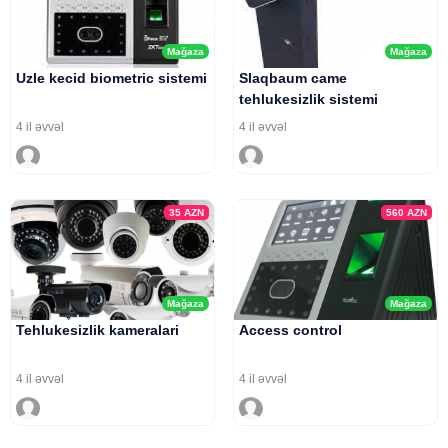
Mağaza
Mağaza
Uzle kecid biometric sistemi
Slaqbaum came
tehlukesizlik sistemi
4 il əvvəl
4 il əvvəl
35
AZN
560
AZN
Mağaza
Mağaza
Tehlukesizlik kameralari
Access control
4 il əvvəl
4 il əvvəl