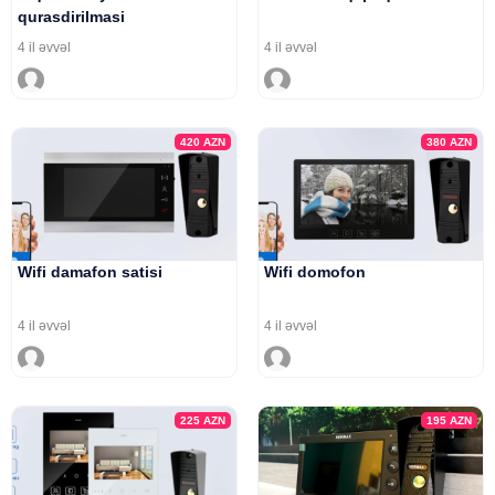
qurasdirilmasi
4 il əvvəl
4 il əvvəl
420
AZN
380
AZN
Wifi damafon satisi
Wifi domofon
4 il əvvəl
4 il əvvəl
225
AZN
195
AZN