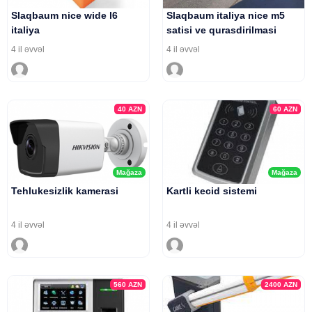
Slaqbaum nice wide l6
Slaqbaum italiya nice m5
italiya
satisi ve qurasdirilmasi
4 il əvvəl
4 il əvvəl
40
AZN
60
AZN
Mağaza
Mağaza
Tehlukesizlik kamerasi
Kartli kecid sistemi
4 il əvvəl
4 il əvvəl
560
AZN
2400
AZN