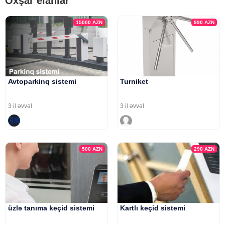
Oxşar elanlar
15000
AZN
990
AZN
Avtoparkinq sistemi
Turniket
3 il əvvəl
3 il əvvəl
500
AZN
290
AZN
üzlə tanıma keçid sistemi
Kartlı keçid sistemi