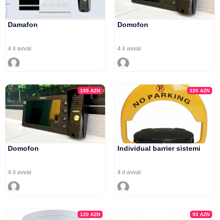
Damafon
Domofon
4 il əvvəl
4 il əvvəl
195
AZN
320
AZN
Domofon
Individual barrier sistemi
4 il əvvəl
4 il əvvəl
120
AZN
93
AZN