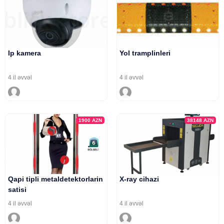
Ip kamera
Yol tramplinleri
4 il əvvəl
4 il əvvəl
1900
AZN
38148
AZN
Qapi tipli metaldetektorlarin
X-ray cihazi
satisi
4 il əvvəl
4 il əvvəl