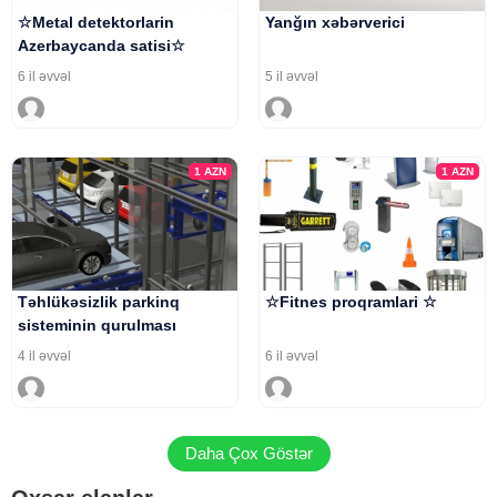
☆Metal detektorlarin
Yanğın xəbərverici
Azerbaycanda satisi☆
6 il əvvəl
5 il əvvəl
1
AZN
1
AZN
Təhlükəsizlik parkinq
☆Fitnes proqramlari ☆
sisteminin qurulması
4 il əvvəl
6 il əvvəl
Daha Çox Göstər