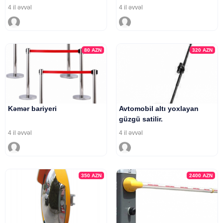
4 il əvvəl
4 il əvvəl
80
AZN
320
AZN
Kəmər bariyeri
Avtomobil altı yoxlayan
güzgü satilir.
4 il əvvəl
4 il əvvəl
350
AZN
2400
AZN