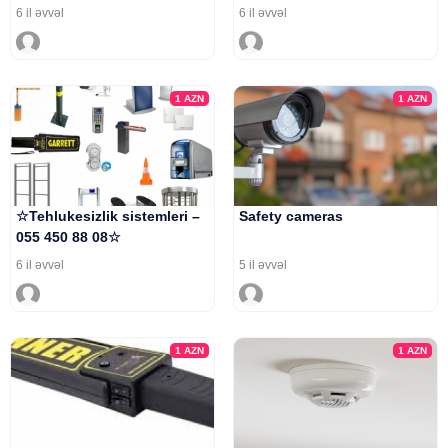
6 il əvvəl
6 il əvvəl
1
AZN
1
AZN
☆Tehlukesizlik sistemleri –
Safety cameras
055 450 88 08☆
6 il əvvəl
5 il əvvəl
1
AZN
1
AZN