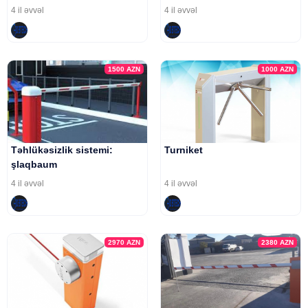
4 il əvvəl
4 il əvvəl
1500
AZN
1000
AZN
Təhlükəsizlik sistemi:
Turniket
şlaqbaum
4 il əvvəl
4 il əvvəl
2970
AZN
2380
AZN