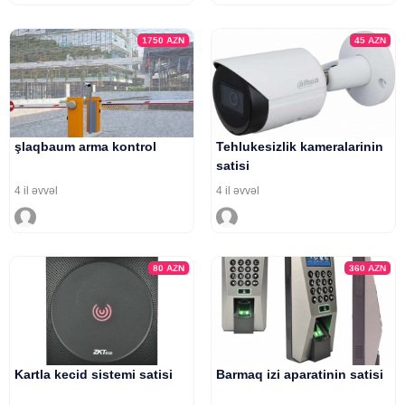
1750
AZN
45
AZN
şlaqbaum arma kontrol
Tehlukesizlik kameralarinin
satisi
4 il əvvəl
4 il əvvəl
80
AZN
360
AZN
Kartla kecid sistemi satisi
Barmaq izi aparatinin satisi