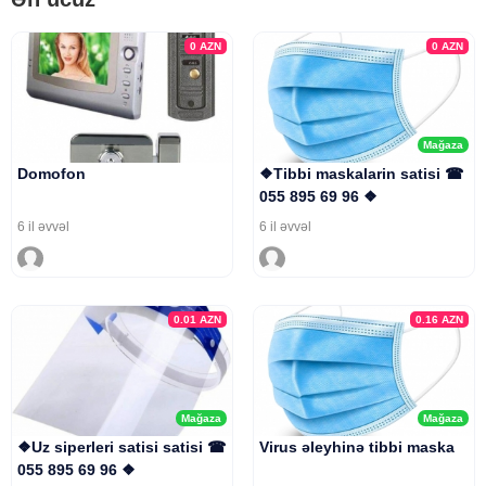
0
AZN
0
AZN
Mağaza
Domofon
❖Tibbi maskalarin satisi ☎
055 895 69 96 ❖
6 il əvvəl
6 il əvvəl
0.01
AZN
0.16
AZN
Mağaza
Mağaza
❖Uz siperleri satisi satisi ☎
Virus əleyhinə tibbi maska
055 895 69 96 ❖