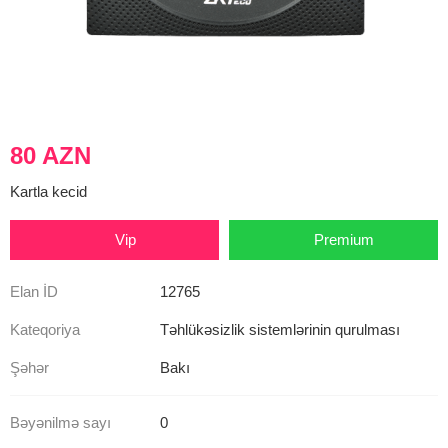
80 AZN
Kartla kecid
Vip
Premium
Elan İD
12765
Kateqoriya
Təhlükəsizlik sistemlərinin qurulması
Şəhər
Bakı
Bəyənilmə sayı
0